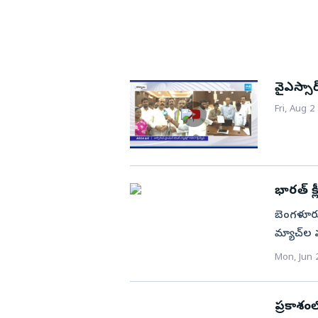
టీమిండియా
చివరకు 
కూడా ఆత
ముగిసిన రె
మరొకటి ఉండదు! సాక్షి క్రీడా విభాగ
విజయం సాధ
పక్కన పెడ
కొనసాగించ
సత్యం. ప
షాద్‌మన్‌ 
వైఎస్సార్
జట్టు... 
(63 బంతుల
Fri, Aug 2
గెలుస్తూ వస
జడేజా, అశ్
ప్రత్యర్
ఆధిక్యాన
జోరుతోనే 
నిలిచింది
(డబ్ల్యూట
విజయాన్నం
భారత్‌ క్లీ
తుదిపోరు
బంతుల్లో 5
స్వదేశంల
4 ఫోర్లు) 
బెంగళూరు:
టీమిండియా.
ద సిరీస్‌
మ్యాచ్‌ల వ
సృష్టించి
మ్యాచ్‌ల 
ఆదివారం జ
Mon, Jun 
చేరుతుందన
ఆతిథ్యమిస్తుంది. సమష్టి వైఫల్యం... నాలుగో 
భారత్‌ 6 వ
చెలరేగి ట
ముగించేం
దక్షిణాఫ్
మెరికల్లా
ప్రకాశంల
నజు్మల్‌ 
ఓపెనర్లు ల