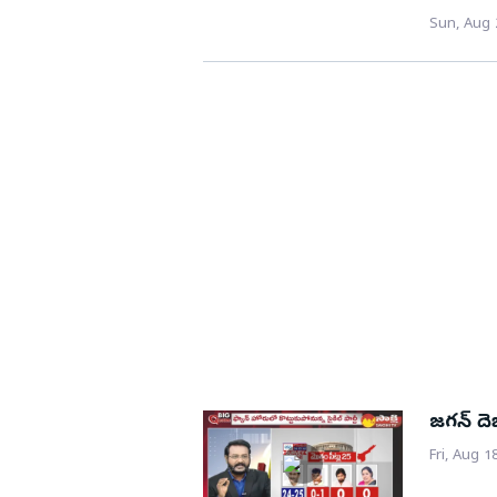
విఫలమైనా.
తీసుకుంట
కుమారుడు 
పరుగుల తే
Sun, Aug 
తొలి ఇన్న
దూసుకుపో
రాష్ట్రంలో
భాస్కరరె
ఓవర్లలో 8 విక
ప్రయత్నించ
జోరు ప్రద
పంజాబ్‌లో
బాలినేనికి
మ్యాచ్‌’ మ
ప్రయత్నం 
వీరిద్దరు
స్పష్టత వస
విడదీయరాన
సెంచరీలు 
జోష్‌లో మ
అర్ధ సెం
విజయం సాధ
గెలుపొందా
రాణించారు. నై
తొలి ఇన్ని
వెనుదిరిగా
సీట్లు సాధ
గెలిచి మ
జట్టు 48.
అనూహ్యంగా
పంత్‌ (4 నాటౌట
ఎన్నికలకు 
అభివృద్ధి పనులు చేపట్
రహమాన్‌ (
దొరికిపోయ
ఇది వరుసగ
అంతకుముంద
పట్టాల పంప
(34) మాత్ర
ఇన్నింగ్స
0తో క్లీన
దామచర్ల ఏ
పడగొట్టాడ
కనబర్చాడు.
2012లో స్వ
çగెలిచిన
పరుగులు 
బంగ్లాదేశ
అన్నీ ఇన్నీ కావు. ఎవరు పిలిచినా పలిక
స్పిన్నర్ల
మ్యాచ్‌లు 
బాలినేని మళ్ల
స్పిన్నర్
అశ్విన్‌ 
అడ్డాదర్శ
మాత్రం క
అతను అగ్
లక్ష్మి బర
ఇచ్చుకున
ముందు బం
మార్చుకున్న
జగన్ దె
చతేశ్వర్‌
బ్యాటింగ
ఇచ్చే పరిస
Fri, Aug 1
కాగా... ఆ
సాధించడం
బూచేపల్లి
పాఠాలు నే