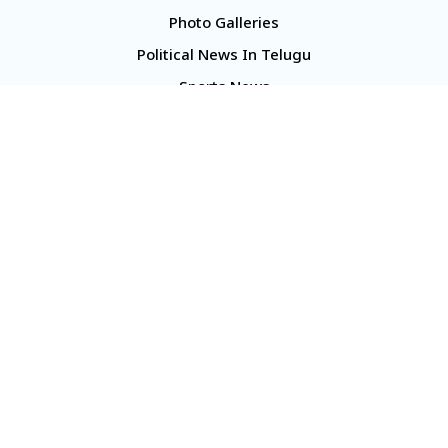
Photo Galleries
Political News In Telugu
Sports News
TS Politics News
Telangana News
Telugu Movie Reviews
Company
About Us
Contact Us
Media Kit
Terms And Conditions