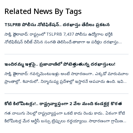
Related News By Tags
TSLPRB పోలీసు నోటిఫికేషన్.. దరఖాస్తు తేదీలు ప్రకటన
సాక్షి, హైదరాబాద్‌: రాష్ట్రంలో TSLPRB 7,437 పోలీసు ఉద్యోగాల భర్తీకి
నోటిఫికేషన్ రిలీజ్ చేసిన సంగతి తెలిసిందే.తాజాగా ఆ పరీక్షల దరఖాస్తు
తేదీలను ప్రకటించింది. ఈ నెల (ఆగస్టు 19 నుంచి సెప్టెంబర్ 9) వరక...
ఇందిరమ్మ ఇళ్లపై.. ప్రజావాణిలో పోటెత్తుతున్న దరఖాస్తులు!
సాక్షి, హైదరాబాద్‌: గవర్నమెంటుఇళ్లు అంటే సాధారణంగా.. ఎక్కడో మారుమూల
ప్రాంతాల్లో.. శివారులో.. నిర్మానుష్య ప్రదేశాల్లో ఇస్తారనే అపవాదు ఉంది. ఇవి
ఉపాధి కేంద్రాలకు దూరంగా.. సౌకర్యాలకు నోచుకోక లబ్ధిదారులు ...
కోటి కిలోమీటర్లు!.. రాష్ట్రవ్యాప్తంగా 2 వేల మంది కండక్టర్ల కొరత
గత నాలుగు నెలల్లో రాష్ట్రవ్యాప్తంగా ఒకటి కాదు రెండు కాదు.. ఏకంగా కోటి
కిలోమీటర్ల మేర ఆర్టీసీ బస్సు ట్రిప్పులు రద్దయ్యాయి. సాధారణంగా గ్రామీణ
ప్రాంతాల్లో రోడ్లు సరిగా లేకపోతే, ముఖ్యంగా వర్షాకాలంలో రోడ్ల...