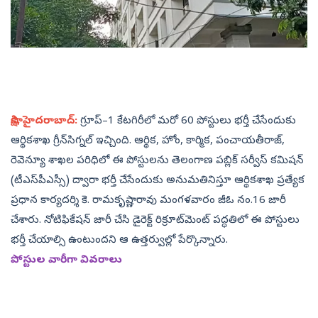
సాక్షి, హైదరాబాద్‌:
గ్రూప్‌–1 కేటగిరీలో మరో 60 పోస్టులు భర్తీ చేసేందుకు
ఆర్థికశాఖ గ్రీన్‌సిగ్నల్‌ ఇచ్చింది. ఆర్థిక, హోం, కార్మిక, పంచాయతీరాజ్,
రెవెన్యూ శాఖల పరిధిలో ఈ పోస్టులను తెలంగాణ పబ్లిక్‌ సర్వీస్‌ కమిషన్‌
(టీఎస్‌పీఎస్సీ) ద్వారా భర్తీ చేసేందుకు అనుమతినిస్తూ ఆర్థికశాఖ ప్రత్యేక
ప్రధాన కార్యదర్శి కె. రామకృష్ణారావు మంగళవారం జీఓ నం.16 జారీ
చేశారు. నోటిఫికేషన్‌ జారీ చేసి డైరెక్ట్‌ రిక్రూట్‌మెంట్‌ పద్ధతిలో ఈ పోస్టులు
భర్తీ చేయాల్సి ఉంటుందని ఆ ఉత్తర్వుల్లో పేర్కొన్నారు.
పోస్టుల వారీగా వివరాలు