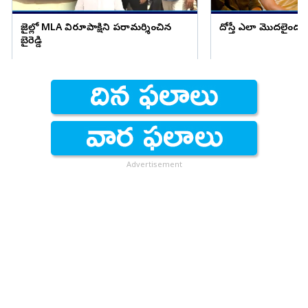
జైల్లో MLA విరూపాక్షిని పరామర్శించిన
దోస్తీ ఎలా మొదలైందం
బైరెడ్డి
Advertisement