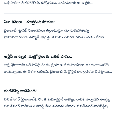
ఒక్కసారిగా మారిపోతోంది. ఉద్యోగులు, వాహనదారులు ఇళ్లకు
తిరుగుపయనమయ్యే ‘పీక్‌ అవర్‌’లో వరుణుడు కుంభవృష్టి కురిపిస్తున్నాడు.
ఎప్పటి మాది...
ఏఐ కెమెరా.. చూస్తోంది సోదరా!
హైదరాబాద్‌: ట్రాఫిక్‌ నిబంధనలు ఉల్లంఘిస్తూ దూసుకుపోతున్న
వాహనదారులూ తస్మాత్‌ జాగ్రత్త! తమను ఎవరూ గమనించడం లేదని
నిత్యం నిబంధనలు ఉల్లంఘిస్తే ట్రాఫిక్‌ చలానాలు జనరేట్‌ చేయడానికి ఏఐ
కెమెరాలు వచ్చేశాయి. ...
ఆర్టీసీ బస్సుకి, మెట్రో రైలుకు ఒకటే పాసు..
సాక్షి, హైదరాబాద్‌: ఒకే పాస్‌పై రెండు ప్రయాణ సదుపాయాలు అందుబాటులోకి
రానున్నాయి. ఈ దిశగా ఆరీ్టసీ, హైదరాబాద్‌ మెట్రోరైల్‌ కార్యాచరణ చేపట్టాయి.
లాస్ట్‌మైల్‌ కనెక్టివిటీ కోసం సిటీబస్సులకు అనుబంధంగా ఆర్టీస...
కంటిరెప్పే కాటేసింది!
సనత్‌నగర్‌ (హైదరాబాద్‌): సొంత కుమార్తెపైనే అత్యాచారానికి పాల్పడిన తండ్రిపై
సనత్‌నగర్‌ పోలీసులు పోక్సో కేసు నమోదు చేశారు. సనత్‌నగర్‌ పోలీస్‌స్టేషన్‌
పరిధిలో నివసిస్తున్న భార్యాభర్తలకు ముగ్గురు కుమార్తె...