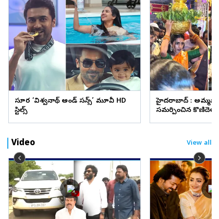
సూర్య ‘విశ్వనాథ్ అండ్ సన్స్’ మూవీ HD
హైదరాబాద్ : అమ్మవా
స్టిల్స్
సమర్పించిన కొణిదెల న
వైరల్
Video
View all