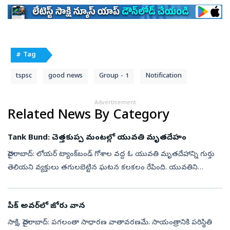
# Tag
tspsc
good news
Group - 1
Notification
Advertisement
Related News By Category
Tank Bund: చెత్తకుప్ప మంటల్లో యువతి మృతదేహం
హైదరాబాద్: లోయర్‌ ట్యాంక్‌బండ్‌ గోశాల వద్ద ఓ యువతి మృతదేహాన్ని గుర్తు
తెలియని వ్యక్తులు తగులబెట్టిన ఘటన కలకలం రేపింది. యువతిని
హత్యచేసి.. మృతదేహాన్ని ఇక్కడికి తీసుకొచ్చి తగులబెట్టారా? లేక ఇక్కడే
హత్య ...
పీక్‌ అవర్‌లో జోరు వాన
సాక్షి, హైదరాబాద్‌: పగలంతా సాధారణ వాతావరణమే. సాయంత్రానికి పరిస్థితి