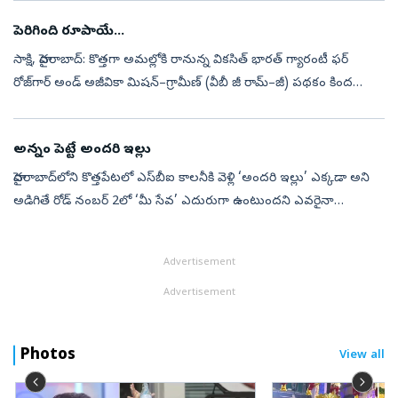
పెరిగింది రూపాయే...
సాక్షి, హైదరాబాద్‌: కొత్తగా అమల్లోకి రానున్న వికసిత్‌ భారత్‌ గ్యారంటీ ఫర్‌
రోజ్‌గార్‌ అండ్‌ అజీవికా మిషన్‌–గ్రామీణ్‌ (వీబీ జీ రామ్‌–జీ) పథకం కింద
తెలంగాణకు సంబంధించి కూలీ రేటు ఒక్క రూపాయి మాత్రమే పెరి...
అన్నం పెట్టే అందరి ఇల్లు
హైదరాబాద్‌లోని కొత్తపేటలో ఎస్‌బీఐ కాలనీకి వెళ్లి ‘అందరి ఇల్లు’ ఎక్కడా అని
అడిగితే రోడ్‌ నంబర్‌ 2లో ‘మీ సేవ’ ఎదురుగా ఉంటుందని ఎవరైనా
చెబుతారు. అటువైపు వెళితే గ్రౌండ్‌ ఫ్లోర్‌లో ఓ నాలుగు గదుల ఇంటికి ‘అం...
Advertisement
Advertisement
Photos
View all