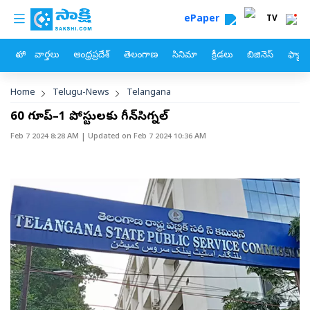
custom menu
Skip to main content
ePaper
TV
హోం
వార్తలు
ఆంధ్రప్రదేశ్
తెలంగాణ
సినిమా
క్రీడలు
బిజినెస్
ఫ్యామ
Breadcrumb
Home
Telugu-News
Telangana
60 గ్రూప్‌–1 పోస్టులకు గ్రీన్‌సిగ్నల్‌
Feb 7 2024 8:28 AM
| Updated on
Feb 7 2024 10:36 AM