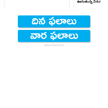
ఊగుతున్న నీరు!
Advertisement