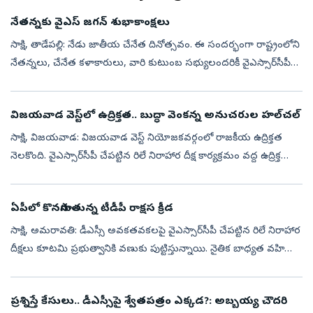
నేతన్నకు వైఎస్‌ జగన్‌ శుభాకాంక్షలు
సాక్షి, తాడేపల్లి: నేడు జాతీయ చేనేత దినోత్సవం. ఈ సందర్భంగా రాష్ట్రంలోని
నేతన్నలు, చేనేత కళాకారులు, వారి కుటుంబ స‌భ్యులంద‌రికీ వైఎస్సార్‌సీపీ
అధినేత వైఎస్‌ జగన్‌ హృదయపూర్వక శుభాకాంక్షలు తెలిపారు. చేనేత...
విజయవాడ వెస్ట్‌లో ఉద్రిక్తత.. బుద్ధా వెంకన్న అనుచరుల హల్‌చల్‌
సాక్షి, విజయవాడ: విజయవాడ వెస్ట్ నియోజకవర్గంలో రాజకీయ ఉద్రిక్తత
నెలకొంది. వైఎస్సార్‌సీపీ చేపట్టిన రిలే నిరాహార దీక్ష కార్యక్రమం వద్ద ఉద్రిక్త
పరిస్థితులు చోటుచేసుకున్నాయి. శాంతియుతంగా జరుగుతున్న నిరసనన...
ఏపీలో కొనసాగుతున్న టీడీపీ రాక్షస క్రీడ
సాక్షి, అమరావతి: డీఎస్సీ అవకతవకలపై వైఎస్సార్‌సీపీ చేపట్టిన రిలే నిరాహార
దీక్షలు కూటమి ప్రభుత్వానికి వణుకు పుట్టిస్తున్నాయి. నైతిక బాధ్యత వహిస్తూ
నారా లోకేశ్‌ రాజీనామా చేయాలని, అలాగే సీబీఐతో దర్యాప్తు ...
ప్రశ్నిస్తే కేసులు.. డీఎస్సీపై శ్వేతపత్రం ఎక్కడ?: అబ్బయ్య చౌదరి