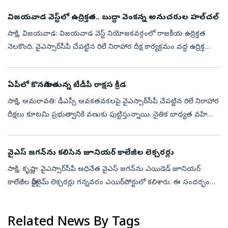
విజయవాడ వెస్ట్‌లో ఉద్రిక్తత.. బుద్ధా వెంకన్న అనుచరుల హల్‌చల్‌
సాక్షి, విజయవాడ: విజయవాడ వెస్ట్ నియోజకవర్గంలో రాజకీయ ఉద్రిక్తత
నెలకొంది. వైఎస్సార్‌సీపీ చేపట్టిన రిలే నిరాహార దీక్ష కార్యక్రమం వద్ద ఉద్రిక్త
పరిస్థితులు చోటుచేసుకున్నాయి. శాంతియుతంగా జరుగుతున్న నిరసనన...
ఏపీలో కొనసాగుతున్న టీడీపీ రాక్షస క్రీడ
సాక్షి, అమరావతి: డీఎస్సీ అవకతవకలపై వైఎస్సార్‌సీపీ చేపట్టిన రిలే నిరాహార
దీక్షలు కూటమి ప్రభుత్వానికి వణుకు పుట్టిస్తున్నాయి. నైతిక బాధ్యత వహిస్తూ
నారా లోకేశ్‌ రాజీనామా చేయాలని, అలాగే సీబీఐతో దర్యాప్తు ...
వైఎస్‌ జగన్‌ను కలిసిన జూనియర్‌ కాలేజీల లెక్చరర్లు
సాక్షి, కృష్ణా: వైఎస్సార్‌సీపీ అధినేత వైఎస్‌ జగన్‌ను ఎయిడెడ్ జూనియర్
కాలేజీల పార్ట్‌టైమ్ లెక్చరర్లు గన్నవరం ఎయిర్‌పోర్టులో కలిశారు. ఈ సందర్భంగా
సమస్యల పరిష్కారానికి జోక్యం చేసుకోవాలని వైఎస్‌ జగన్‌కు వ...
Related News By Tags