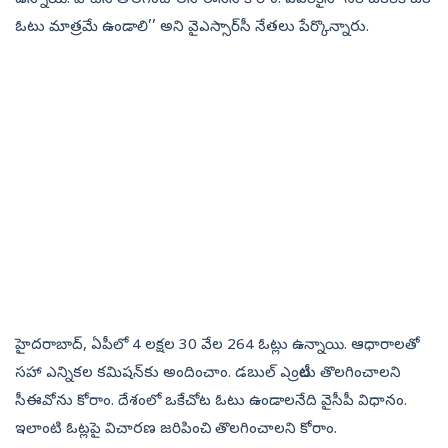
ఉన్నాయి. వాటిని తొలగించాలని ఈసీని కోరాం. ఎవరికైనా సరే ఒకరికి ఒక
ఓటు మాత్రమే ఉండాలి’’ అని వైఎస్సార్‌సీ నేతలు పేర్కొన్నారు.
హైదరాబాద్, ఏపీలో 4 లక్షల 30 వేల 264 ఓట్లు ఉన్నాయి. ఆధారాలతో
సహా ఎన్నికల కమిషన్‌కు అందించాం. డబుల్ ఎంట్రీలు తొలగించాలని
సీఈవోను కోరాం. దేశంలో ఒకేచోట ఓటు ఉండాలనేది వైసీపీ విధానం.
ఇలాంటి ఓట్లపై విచారణ జరిపించి తొలగించాలని కోరాం.