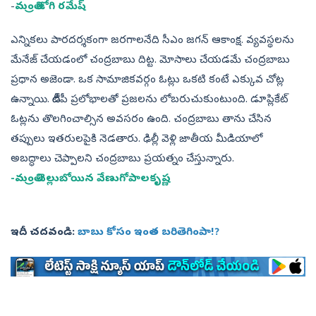
-
మంత్రి జోగి రమేష్
ఎన్నికలు పారదర్శకంగా జరగాలనేది సీఎం జగన్ ఆకాంక్ష. వ్యవస్థలను
మేనేజ్ చేయడంలో చంద్రబాబు దిట్ట. మోసాలు చేయడమే చంద్రబాబు
ప్రధాన అజెండా. ఒక సామాజికవర్గం ఓట్లు ఒకటి కంటే ఎక్కువ చోట్ల
ఉన్నాయి. టీడీపీ ప్రలోభాలతో ప్రజలను లోబరుచుకుంటుంది. డూప్లికేట్
ఓట్లను తొలగించాల్సిన అవసరం ఉంది. చంద్రబాబు తాను చేసిన
తప్పులు ఇతరులపైకి నెడతారు. ఢిల్లీ వెళ్లి జాతీయ మీడియాలో
అబద్ధాలు చెప్పాలని చంద్రబాబు ప్రయత్నం చేస్తున్నారు.
-మంత్రి చెల్లుబోయిన వేణుగోపాలకృష్ణ
ఇదీ చదవండి:
బాబు కోసం ఇంత బరితెగింపా!?