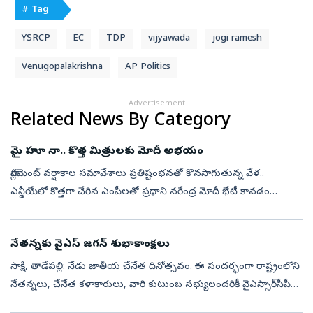
# Tag
YSRCP
EC
TDP
vijyawada
jogi ramesh
Venugopalakrishna
AP Politics
Advertisement
Related News By Category
మై హూ నా.. కొత్త మిత్రులకు మోదీ అభయం
పార్లమెంట్‌ వర్షాకాల సమావేశాలు ప్రతిష్టంభనతో కొనసాగుతున్న వేళ..
ఎన్డీయేలో కొత్తగా చేరిన ఎంపీలతో ప్రధాని నరేంద్ర మోదీ భేటీ కావడం
రాజకీయ వర్గాల్లో ఆసక్తికర చర్చకు దారి తీసింది. ఈ ఉదయం కొత్త మిత్రులతో
ప్...
నేతన్నకు వైఎస్‌ జగన్‌ శుభాకాంక్షలు
సాక్షి, తాడేపల్లి: నేడు జాతీయ చేనేత దినోత్సవం. ఈ సందర్భంగా రాష్ట్రంలోని
నేతన్నలు, చేనేత కళాకారులు, వారి కుటుంబ స‌భ్యులంద‌రికీ వైఎస్సార్‌సీపీ
అధినేత వైఎస్‌ జగన్‌ హృదయపూర్వక శుభాకాంక్షలు తెలిపారు. చేనేత...