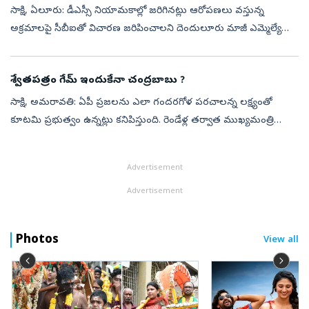
సాక్షి, ఏలూరు: డీఎస్సీ నియామకాల్లో జరిగినట్లు ఆరోపణలు వస్తున్న
అక్రమాలపై సీబీఐతో విచారణ జరిపించాలని దెందులూరు మాజీ ఎమ్మెల్యే
అబ్బయ్య చౌదరి డిమాండ్ చేశారు. ప్రజాస్వామ్యంలో ప్రశ్నించే గొంతును నొక్కే
ప్ర...
శ్వేతపత్రం గేమ్‌ ఇందుకేనా చంద్రబాబు ?
సాక్షి, అమరావతి: ఏపీ ప్రజలను ఎలా గందరగోళ పరచాలన్న లక్ష్యంతో
కూటమి ప్రభుత్వం ఉన్నట్లు కనిపిస్తుంది. రెండేళ్ల తర్వాత ముఖ్యమంత్రి
చంద్రబాబు నాయుడు రాష్ట్ర ఆర్దిక పరిస్థితిపై శ్వేతపత్రం ఇవ్వవలసిన
అవసరం ఏ...
Advertisement
Advertisement
Photos
View all