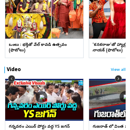
ఒంగోలు : భక్తితో వేల్ కావడి ఉత్సవం
'కనకరాజు'తో హ్యాట్రిక్ 
(ఫొటోలు)
నాయక్ (ఫొటోలు)
Video
View all
గన్నవరం ఎయిర్ పోర్టు వద్ద YS జగన్
గుజరాత్ లో వింత ఘ