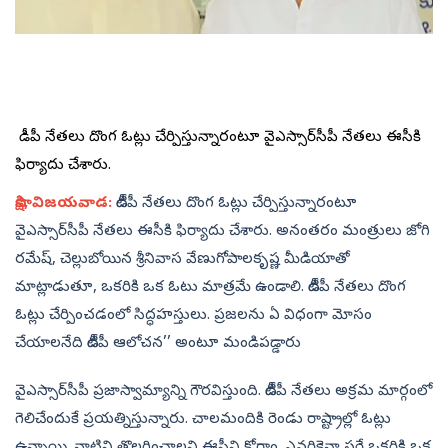
టీడీపీ నేతలు దొంగ ఓట్లు చేర్పిస్తున్నారంటూ వైఎస్సార్‌సీపీ నేతలు ఈసీకి
ఫిర్యాదు చేశారు.
సాక్షి, విజయవాడ:
టీడీపీ నేతలు దొంగ ఓట్లు చేర్పిస్తున్నారంటూ
వైఎస్సార్‌సీపీ నేతలు ఈసీకి ఫిర్యాదు చేశారు. అనంతరం మంత్రులు జోగి
రమేష్‌, చెల్లుబోయిన శ్రీనివాస వేణుగోపాలకృష్ణ మీడియాతో
మాట్లాడుతూ, ఒకరికి ఒక ఓటు మాత్రమే ఉండాలి. టీడీపీ నేతలు దొంగ
ఓట్లు చేర్పించడంలో సిద్ధహస్తులు. ప్రజలను ఏ విధంగా మోసం
చేయాలనేది టీడీపీ ఆలోచన’’ అంటూ మండిపడ్డారు
వైఎస్సార్‌సీపీ ప్రజాస్వామ్యాన్ని గౌరవిస్తుంది. టీడీపీ నేతలు అక్రమ మార్గంలో
గెలిచేందుకే ప్రయత్నిస్తున్నారు. చాలమందికి రెండు రాష్ట్రాల్లో ఓట్లు