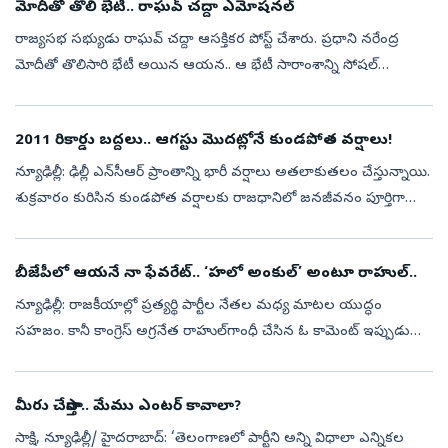
మోదీతో తొలి భేటీ.. రాఘవ్‌ చద్దా ఎమోషనల్‌
రాజ్యసభ సభ్యుడు రాఘవ్‌ చద్దా ఆసక్తికర పోస్ట్‌ చేశారు. ప్రధాని నరేంద్ర
మోదీతో తొలిసారి భేటీ అయిన ఆయన.. ఆ భేటీ సారాంశాన్ని సోషల్‌
మీడియాలో భావోద్వేగంగా ప్రదర్శించారు. ఈ సమావేశం తనకు ఎంతో
విలువైన అనుభూతి...
2011 రికార్డు బద్దలు.. ఆగస్టు మొదట్లోనే కుండపోత వర్షాలు!
న్యూఢిల్లీ: ఢిల్లీ ఎన్‌సీఆర్ ప్రాంతాన్ని భారీ వర్షాలు అతలాకుతలం చేస్తున్నాయి.
శుక్రవారం కురిసిన కుండపోత వర్షాలకు రాజధానిలో జనజీవనం పూర్తిగా
స్తంభించిపోయింది. అనేక ప్రాంతాల్లో రోడ్లు జలమయం కాగా, వాహనాల...
బీజేపీలో ఆయనే నా ఫేవరేట్‌.. ‘హలో అంకుల్‌’ అంటూ రాహుల్‌..
న్యూఢిల్లీ: రాజకీయాల్లో ప్రత్యర్థి పార్టీల నేతల మధ్య మాటల యుద్ధం
సహజం. కానీ కాంగ్రెస్‌ అగ్రనేత రాహుల్‌గాంధీ చేసిన ఓ కామెంట్‌ ఇప్పుడు
రాజకీయ వర్గాల్లో ఆసక్తికర చర్చకు దారితీసింది. బీజేపీలో తనకు ఇష్టమైన...
మీరు చేస్తారా.. మేము ఎంటర్‌ కావాలా?
సాక్షి, న్యూఢిల్లీ/ హైదరాబాద్‌: ‘తెలంగాణలో పార్టీని అన్ని విధాలా ఎన్నికల