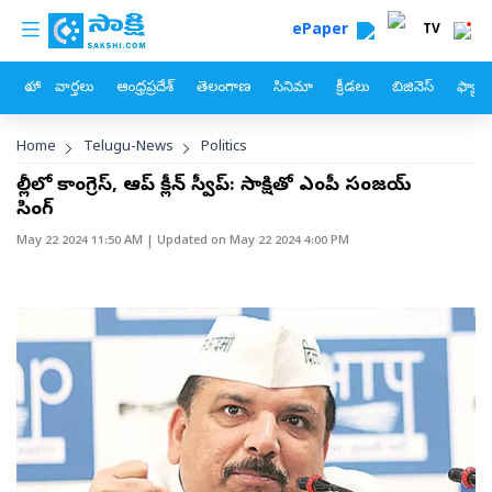
custom menu
Skip to main content
ePaper
TV
హోం
వార్తలు
ఆంధ్రప్రదేశ్
తెలంగాణ
సినిమా
క్రీడలు
బిజినెస్
ఫ్యామ
Breadcrumb
Home
Telugu-News
Politics
ఢిల్లీలో కాంగ్రెస్, ఆప్ క్లీన్ స్వీప్: సాక్షితో ఎంపీ సంజయ్‌
సింగ్‌
May 22 2024 11:50 AM
| Updated on
May 22 2024 4:00 PM