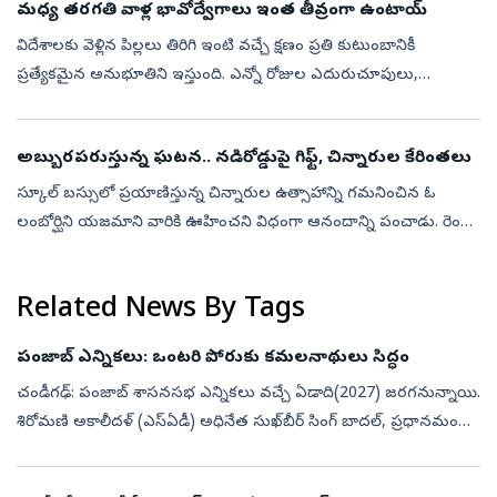
మధ్య తరగతి వాళ్ల భావోద్వేగాలు ఇంత తీవ్రంగా ఉంటాయ్‌
విదేశాలకు వెళ్లిన పిల్లలు తిరిగి ఇంటి వచ్చే క్షణం ప్రతి కుటుంబానికీ
ప్రత్యేకమైన అనుభూతిని ఇస్తుంది. ఎన్నో రోజుల ఎదురుచూపులు,
జ్ఞాపకాలు ఒక్కసారిగా కళ్లముందు ప్రత్యక్షమవుతాయి. ఆనందం, ఆశ్చర్యం,
ప్రేమ కలి...
అబ్బురపరుస్తున్న ఘటన.. నడిరోడ్డుపై గిఫ్ట్‌, చిన్నారుల కేరింతలు
స్కూల్ బస్సులో ప్రయాణిస్తున్న చిన్నారుల ఉత్సాహాన్ని గమనించిన ఓ
లంబోర్ఘిని యజమాని వారికి ఊహించని విధంగా ఆనందాన్ని పంచాడు. రెండు
లగ్జరీ కార్లను దగ్గరగా చూసే అవకాశం ఇవ్వడమే కాకుండా, వాటిని
పరిశీలించేలా, ...
Related News By Tags
పంజాబ్‌ ఎన్నికలు: ఒంటరి పోరుకు కమలనాథులు సిద్ధం
చండీగఢ్: పంజాబ్ శాసనసభ ఎన్నికలు వచ్చే ఏడాది(2027) జరగనున్నాయి.
శిరోమణి అకాలీదళ్ (ఎస్‌ఏడీ) అధినేత సుఖ్‌బీర్ సింగ్ బాదల్, ప్రధానమంత్రి
నరేంద్ర మోదీ మధ్య భేటీ జరిగింది. దీనితో పంజాబ్ రాజకీయాల్లో మరోసారి ...