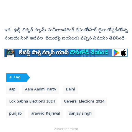
ఇక.. ఢిల్లీ లిక్కర్‌ స్కామ్ మనీలాండరింగ్‌ కేసులో తీహర్‌ జైలులో కస్టడీలో ఉన్న
సంజయ్‌ సింగ్‌ ఇటీవల బెయిల్‌పై బయటకు వచ్చిన విషయం తెలిసిందే.
# Tag
aap
Aam Aadmi Party
Delhi
Lok Sabha Elections 2024
General Elections 2024
punjab
aravind Kejriwal
sanjay singh
Advertisement