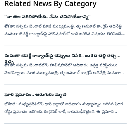
Related News By Category
‘‘నా తల పగిలిపోయేది.. నేను చనిపోయేదాన్ని’’
కోల్‌కతా: పశ్చిమ బెంగాల్‌ మాజీ ముఖ్యమంత్రి, తృణమూల్ కాంగ్రెస్‌ అధినేత్రి
మమతా బెనర్జీ కాన్వాయ్‌పై హాలిషహర్‌లో దాడి జరిగిన విషయం తెలిసిందే.
మృతి చెందిన పార్టీ కార్యకర్త కుటుంబాన్ని పరామర్శించేందుకు వెళ...
మమతా బెనర్జీ కాన్వాయ్‌పై చెప్పులు విసిరి.. బురద చల్లి రచ్చ
రచ్చ
కోల్‌కతా: పశ్చిమ బెంగాల్‌లోని హలీషహర్‌లో ఆదివారం ఉద్రిక్త పరిస్థితులు
నెలకొన్నాయి. మాజీ ముఖ్యమంత్రి, తృణమూల్ కాంగ్రెస్‌ అధినేత్రి మమతా
బెనర్జీ... మృతి చెందిన పార్టీ కార్యకర్త కుటుంబాన్ని పరామర్శించేంద...
ఘోర ‍ప్రమాదం.. ఆరుగురు మృతి
భోపాల్ : మధ్యప్రదేశ్‌లోని ధార్ జిల్లాలో ఆదివారం మధ్యాహ్నం జరిగిన ఘోర
రోడ్డు ప్రమాదం జరిగింది. కంటైనర్ లారీ, కారునుఢీకొట్టింది. ఈ ప్రమాద
ఘటనలో ఆరుగురు ప్రాణాలు కోల్పోయారు. మరొకరికి తీవ్రగాయాలయ్యాయి.
దీ...