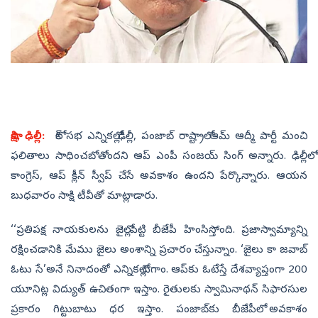
సాక్షి, ఢిల్లీ:
లోక్‌ సభ ఎన్నికల్లో ఢిల్లీ, పంజాబ్ రాష్ట్రాలో ఆమ్‌ ఆద్మీ పార్టీ మంచి
ఫలితాలు సాధించబోతోందని ఆప్‌ ఎంపీ సంజయ్ సింగ్‌ అన్నారు. ఢిల్లీలో
కాంగ్రెస్, ఆప్ క్లీన్ స్వీప్ చేసే అవకాశం ఉందని పేర్కొన్నారు. ఆయన
బుధవారం సాక్షి టీవీతో మాట్లాడారు.
‘‘ప్రతిపక్ష నాయకులను జైల్లో పెట్టి బీజేపీ హింసిస్తోంది. ప్రజాస్వామ్యాన్ని
రక్షించడానికి మేము జైలు అంశాన్ని ప్రచారం చేస్తున్నాం. ‘జైలు కా జవాబ్‌
ఓటు సే’అనే నినాదంతో ఎన్నికల్లో దిగాం. ఆప్‌కు ఓటేస్తే దేశవ్యాప్తంగా 200
యూనిట్ల విద్యుత్ ఉచితంగా ఇస్తాం. రైతులకు స్వామినాథన్ సిఫారసుల
ప్రకారం గిట్టుబాటు ధర ఇస్తాం. పంజాబ్‌కు బీజేపీలో అవకాశం