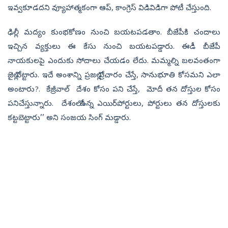
ఇవ్వకూడదని వ్యూహాత్మకంగా ఆప్, కాంగ్రెస్ విడివిడిగా పోటీ చేస్తుంది.
ఢిల్లీ మద్యం కుంభకోణం నుంచి బయటపడతాం. బీజేపీకి చందాలు
ఇచ్చిన వ్యక్తులు ఈ కేసు నుంచి బయటపడ్డారు. ఈడీ బీజేపీ
నాయకులపై ఎందుకు సోదాలు చేయడం లేదు. మమ్మల్ని బలవంతంగా
జైల్లో పెట్టారు. ఇదే అంశాన్ని ప్రజల్లో ప్రచారం చేస్తే, సానుభూతి కోసమని ఎలా
అంటారు?. కేజ్రీవాల్ దేశం కోసం పని చేస్తే, మోదీ తన దోస్తుల కోసం
పనిచేస్తున్నారు. దేశంలో ఉన్న ఎయిర్‌పోర్టులు, పోర్టులు తన దోస్తులకు
కట్టబెట్టారు’’ అని సంజయ​ సింగ్‌ మడ్డారు.