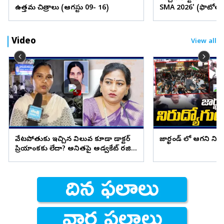
ఉత్తమ చిత్రాలు (ఆగస్టు 09- 16)
SMA 2026' (ఫొటోలు
Video
View all
వేటపోతుకు ఇచ్చిన విలువ కూడా డాక్టర్
జార్ఖండ్ లో ఆగని ని
ప్రియాంకకు లేదా? అనితపై అడ్వకేట్ రజిని
ఫైర్