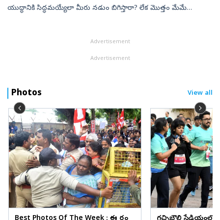
యుద్ధానికి సిద్ధమయ్యేలా మీరు నడుం బిగిస్తారా? లేక మొత్తం మేమే
కంట్రోల్‌లోకి తీసుకొని నడిపించాలా ? దీనిపై త్వరగా తేల్చుకొని స్పష...
Advertisement
Advertisement
Photos
View all
Best Photos Of The Week : ఈ వారం
గచ్చిబౌలి స్టేడియంలో