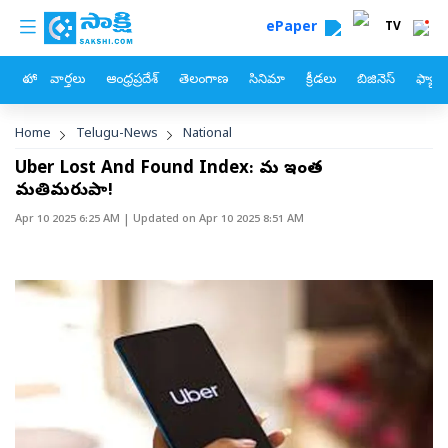
custom menu
Skip to main content
ePaper
TV
హోం
వార్తలు
ఆంధ్రప్రదేశ్
తెలంగాణ
సినిమా
క్రీడలు
బిజినెస్
ఫ్యామ
Breadcrumb
Home
Telugu-News
National
Uber Lost And Found Index: మరీ ఇంత
మతిమరుపా!
Apr 10 2025 6:25 AM
| Updated on
Apr 10 2025 8:51 AM