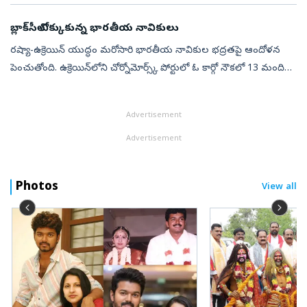
వచ్చిన ఒక వ్యక్త...
బ్లాక్‌సీలో చిక్కుకున్న భారతీయ నావికులు
రష్యా-ఉక్రెయిన్‌ యుద్ధం మరోసారి భారతీయ నావికుల భద్రతపై ఆందోళన
పెంచుతోంది. ఉక్రెయిన్‌లోని చోర్నోమోర్స్క్‌ పోర్టులో ఓ కార్గో నౌకలో 13 మంది
భారతీయ నావికులు చిక్కుకుపోయారు. బ్లాక్‌సీ ప్రాంతంలో కొనసాగుతున్...
Advertisement
Advertisement
Photos
View all