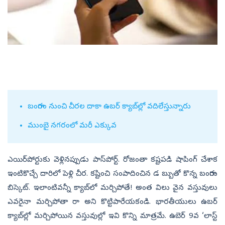
బంగారం నుంచి చీరల దాకా ఉబర్‌ క్యాబ్‌ల్లో వదిలేస్తున్నారు
ముంబై నగరంలో మరీ ఎక్కువ
ఎయిర్‌పోర్టుకు వెళ్లినప్పుడు పాస్‌పోర్ట్‌. రోజంతా కష్టపడి షాపింగ్‌ చేశాక
ఇంటికొచ్చే దారిలో పెళ్లి చీర. కష్టించి సంపాదించిన డ బ్బుతో కొన్న బంగారు
బిస్కెట్‌. ఇలాంటివన్నీ క్యాబ్‌లో మర్చిపోతే! అంత విలు వైన వస్తువులు
ఎవరైనా మర్చిపోతా రా అని కొట్టిపారేయకండి. భారతీయులు ఉబర్‌
క్యాబ్‌ల్లో మర్చిపోయిన వస్తువుల్లో ఇవి కొన్ని మాత్రమే. ఉబెర్‌ 9వ ‘లాస్ట్‌