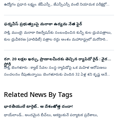
ఉద్యోగం ప్రధాన లక్ష్యం. జేపీఎస్సీ , జేఎస్సీఎస్సీ వంటి నియామక పరీక్షల్లో
విజయం సాధించి అధికారి కావాలని వేలాది మంది యువత
కష్టపడుతున్నారు. ...
ఫడ్నవీస్ ప్ర‌భుత్వంపై మరాఠా ఉద్యమ నేత ఫైర్‌
సాక్షి, ముంబై: మరాఠా రిజర్వేషన్‌కు సంబంధించిన కున్బీ కుల ధ్రువపత్రాలు,
కుల ధ్రువీకరణ (వాలిడిటీ) పత్రాల రద్దు అంశం మహారాష్ట్రలో మరోసారి
రాజకీయ దుమారం రేపుతోంది. మరాఠా ఉద్యమ నేత మనోజ్‌ జరాంగే పాటిల్‌
(M...
రూ. 20 లక్షల ఖర్చు, ప్రాణాలమీదకు తెచ్చిన ర్యాపిడో రైడ్‌ : వైరల్‌
స్టోరీ
సాక్షి, బెంగళూరు : క్యాబ్‌ సేవల సంస్థ ర్యాపిడోపై ఒక మహిళ ఆరోపణలు
సంచలనం రేపుతున్నాయి. బెంగళూరుకు చెందిన 32 ఏళ్ల శని కృష్ణ అనే
మహిళకు ర్యాపిడో బైక్ ప్రయాణం పీడకలగా మారింది. తీవ్ర గాయాలతో
ప్రాణాపాయ స్...
Related News By Tags
భారతీయులే టార్గెట్‌.. ఆ దేశంలో కొత్త దందా!
థాయ్‌లాండ్‌... అందమైన బీచ్‌లు, ఆకట్టుకునే పర్యాటక ప్రదేశాలు,