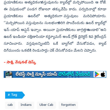
ప్రయాణికులు అత్యధికంగా వస్తువులను క్యాబ్‌ల్లో మర్చిపోయింది ఆ రోజే.
ఈ విషయంలో పండగ రోజులూ తక్కువేమీ కాదు. పర్వదినాల్లో కూడా
ప్రయాణికులు ఉబర్‌లో అత్యధికంగా వస్తువులు మరిచిపోయారు.
‘‘మర్చిపోయిన వస్తువులను సులభంగా తిరిగి పొందేందుకు ఉబర్‌ క్యాబ్‌ల్లో
ఇన్‌–యాప్‌ ఆప్షన్‌ ఇచ్చాం. అయినా ప్రయాణికులు జాగ్రత్తగా ఉండాలి’’అని
ఉబర్‌ ఇండియా దక్షిణాసియా కన్జ్యూమర్‌ అండ్‌ గ్రోత్‌ డైరెక్టర్‌ శివ శైలేంద్రన్‌
సూచించారు. వస్తవులన్నింటినీ ఒకే బ్యాగ్‌లో వేసుకోవడం, క్యాబ్‌
దిగేముందు ఒకటికి రెండుసార్లు చెక్‌ చేసుకోవడం మేలని చెప్పారు.
– సాక్షి, నేషనల్‌ డెస్క్‌
# Tag
cab
Indians
Uber Cab
forgotten