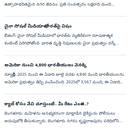
ఉత్సాహభరితమైన నగర జీవనం. ప్రతి సంవత్సరం లక్షలాది మంది
భారతీయులు సెలవులు గడపడానికి ఈ దేశాన్ని ఎంచుకుంటారు. మరికొందరు
మంచి ఉద్యోగ అవకాశాల కోస...
చైనా సోషల్‌ మీడియాలో భారత్‌పై విషం
బీజింగ్‌: చైనా సోషల్‌ మీడియాలో భారత్‌కు వ్యతిరేకంగా దూషణాత్మక
కంటెంట్‌ పెరిగిపోతోంది. భారత వృత్తి నిపుణులకు చైనా ప్రభుత్వం వర్క్‌
వీసాలు జారీ చేయకుండా తిరస్కరిస్తోంది. చైనాలో పని చేస్తున్న భారతీయుల
జీ...
అమెరికా నుంచి 4,800 భారతీయులు వెనక్కి
న్యూఢిల్లీ: 2025 నుంచి ఈ ఏడాది జూలై వరకు 4,840 మంది భారతీయులను
అమెరికా ప్రభుత్వం తిప్పి పంపించింది. 2025లో 3,567 మంది, ఈ ఏడాది
జనవరి నుంచి ఇప్పటి వరకు 1,273 మంది స్వదేశానికి చేరుకున్నట్లు
విదేశాంగ శాఖ...
క్యాబ్ కోసం వేచి చూస్తుంటే.. మీ రేటు ఎంత..?
బెంగళూరు: మహిళను అసభ్యకరంగా మాట్లాడిన బైకిస్టును పోలీసులు
అదుపులోకి తీసుకున్నారు. బెంగళూరు నగరం కృష్ణరాజపురం పరిధిలోని
రామమూర్తి నగర్‌లో ఒక మహిళ క్యాబ్‌ కోసం ఎదురుచూస్తుండగా బైక్‌పై