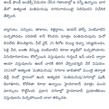
అండ్‌ ఫౌండ్‌ ఇండెక్స్‌’విడుదల చేసిన గణాంకాల్లో ఇ వన్నీ ఉన్నాయి. భార
త్‌లో అత్యంత మతిమరుపు నగరంగా ముంబై నిలిచిందని నివేదిక
తేల్చింది.
బ్యాగులు, పర్సులు, తాళాలు, కళ్లద్దాలు, ఇయర్‌ ఫోన్స్‌ వంటివాటిని
మర్చిపోవడం పరిపాటే. కానీ కొందరు మాత్రం మతిమరుపును మరో
లెవల్‌కు తీసుకెళ్లారు. వీల్‌ చైర్, 25 కిలోల నెయ్యి డబ్బా, యజ్ఞకుండం,
పెళ్లి చీర, బంగారు బిస్కెట్ల వంటివాటిని కూడా క్యాబ్‌లో మర్చిపోయారు.
వినియోగదారులు కోల్పోయిన వస్తువులను గుర్తించే ఇన్‌–యాప్‌ ద్వారా
ఆయా వస్తువులను ఉబర్‌ వారికి తిరిగి చేర్చిందన్నది వేరే విషయం.
2024లో అత్యంత ’మతిమరుపు’ నగరాల జాబితాలో ముంబై తర్వాత
ఢిల్లీ రెండో స్థానంలో ఉంది. అత్యధిక ‘మతిమరుపు’నగరాల్లో పుణే,
బెంగళూరు, కోల్‌కతా కూడా ఉన్నాయి. హైదరాబాద్‌ మాత్రం మంచి
మార్కులు కొట్టేసింది. ప్రధాన నగరాల్లో హైదరాబాద్‌ ప్రయాణికులు
వస్తువులను మర్చిపోయింది చాలా తక్కువట.