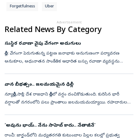
Forgetfulness
Uber
Advertisement
Related News By Category
సుస్థిర రవాణా వైపు వేగంగా అడుగులు
ఢిల్లీ: వేగంగా పెరుగుతున్న పట్టణ జనాభాకు అనుగుణంగా పర్యావరణ
అనుకూల, అధునాతన సాంకేతిక ఆధారిత బస్సు రవాణా వ్యవస్థను
రూపొందించే ప్రధాన లక్ష్యంతో ఢిల్లీలో ‘UITP ఇండియా బస్ కాన్ఫరెన్స్
2026’ను రెండు రోజుల...
వాన బీభత్సం.. జలమయమైన ఢిల్లీ
న్యూఢిల్లీ,సాక్షి: దేశ రాజధాని ఢిల్లీలో వర్షం దంచికొడుతుంది. కురిసిన భారీ
వర్షాలతో నగరంలోని పలు ప్రాంతాలు జలమయమయ్యాయి. రహదారులపై
నీరు నిలిచిపోవడంతో తీవ్ర ట్రాఫిక్ అంతరాయాలు ఏర్పడ్డాయి. పరిస్థితి తీవ్ర...
‘అవును భాయ్.. నేను సాహెబ్ కాదు.. నేతాజీనే’
రాంచీ: జార్ఖండ్‌లోని మధ్యతరగతి కుటుంబాల పిల్లల కలల్లో ప్రభుత్వ