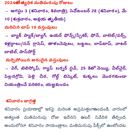
2024లో అత్యధిక మతిమరుపు రోజులు
→ ఆగస్టు 3 (శనివారం, శివరాత్రి), సెపె్టంబర్‌ 28 (శనివారం), మే
10 (శుక్రవారం, అక్షయ తృతీయ)
మరిచిన టాప్‌ 10 వస్తువులు
→ బ్యాక్‌ ప్యాక్‌/బ్యాగ్, ఇయర్‌ ఫోన్స్‌/స్పీకర్, ఫోన్, వాలెట్‌/పర్స్,
కళ్లద్దాలు/సన్‌ గ్లాసెస్, తాళంచెవులు, బట్టలు, లాప్‌టాప్, వాటర్‌
బాటిల్, పాస్‌పోర్ట్‌
మర్చిపోయిన
అరుదైన వస్తువులు
→ విగ్, టెలిస్కోప్, గ్యాస్‌ బర్నర్‌ స్టవ్, 25 కిలోల నెయ్యి, వీల్‌చైర్,
పిల్లనగ్రోవి, పెళ్లి చీర, గోల్డ్‌ బిస్కెట్, కుక్కలు మొరగకుండా
నియంత్రించే పరికరం, యజ్ఞకుండం
శనివారం జాగ్రత్త
శనివారం ప్రయాణాల్లో ఇకపై మరింత అప్రమత్తంగా ఉండండి. వారంలో
అత్యంత మతిమరుపు రోజు ఇదేనని ఉబర్‌ నివేదిక తేల్చింది.
అందులోనూ శనివారం సాయంత్రాలు మతిమరుపు పీక్స్‌లో ఉంటోందట.