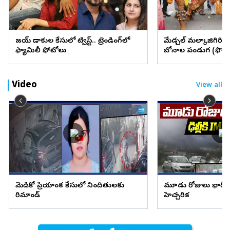
విజయ్ విడాకుల కేసులో ట్విస్ట్.. ట్రెండింగ్‌లో
మేడ్చల్ మల్కాజిగిరి జిల్
ఫ్యామిలీ ఫోటోలు
బోనాల పండుగ (ఫొటో
Video
View all
మెడికో ప్రియాంక కేసులో నిందితులకు
మూడు రోజులు భారీ వ
రిమాండ్
హెచ్చరిక