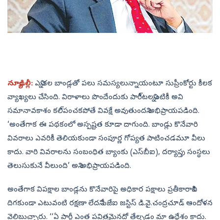
న్యూఢిల్లీ:
ఎన్నికల బాండ్లతో పలు సమస్యలున్నాయంటూ సుప్రీంకోర్టు కీలక
వ్యాఖ్యలు చేసింది. విరాళాలు పొందేందుకు పారీ్టలన్నింటికీ అవి
సమానావకాశం కలి్పంచకపోతే వివక్షే అవుతుందని అభిప్రాయపడింది.
‘అంతేగాక ఈ పథకంలో అస్పష్టత కూడా దాగుంది. బాండ్లు కొనేవారి
వివరాలు ఎవరికీ తెలియకుండా సంపూర్ణ గోప్యత పాటించడమూ వీలు
కాదు. వారి వివరాలను సంబంధిత బ్యాంకు (ఎస్‌బీఐ), దర్యాప్తు సంస్థలు
తెలుసుకునే వీలుంది’ అని అభిప్రాయపడింది.
అంతేగాక విపక్షాల బాండ్లను కొనేవారిపై అధికార పక్షాలు ప్రతీకారానికి
దిగకుండా ఎటువంటి రక్షణా లేదని సీజేఐ జస్టిస్‌ డి.వై.చంద్రచూడ్‌ ఆందోళన
వెలిబుచ్చారు. ‘‘ఏ పార్టీ ఎంత పవిత్రమైనదో తేల్చడం మా ఉద్దేశం కాదు.