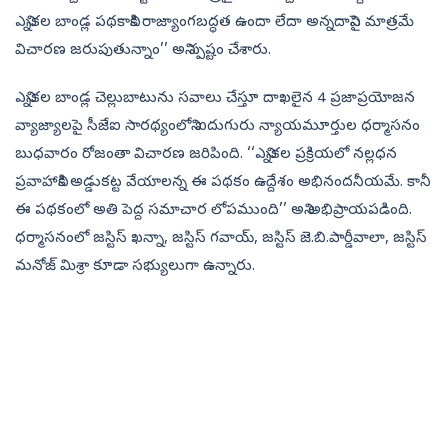
ఎన్నికల బాండ్ల పథకానికి రాజ్యాంగబద్ధత ఉందా లేదా అన్నదానిపై మాత్రమే
విచారణ జరుపుతున్నాం’’ అని స్పష్టం చేశారు.
ఎన్నికల బాండ్ల చెల్లుబాటును సవాలు చేస్తూ దాఖలైన 4 ప్రజాప్రయోజన
వ్యాజ్యాలపై సీజేఐ సారథ్యంలోని ఐదుగురు న్యాయమూర్తుల ధర్మాసనం
బుధవారం రోజంతా విచారణ జరిపింది. ‘‘ఎన్నికల ప్రక్రియలో నల్లధన
ప్రవాహానికి అడ్డుకట్ట వేయాలన్న ఈ పథకం ఉద్దేశం అభినందనీయమే. కానీ
ఈ పథకంలో అతి పెద్ద సమాచార లోపముంది’’ అని అభిప్రాయపడింది.
ధర్మాసనంలో జస్టిస్‌ ఖన్నా, జస్టిస్‌ గవాయ్, జస్టిస్‌ జె.బి.పార్డీవాలా, జస్టిస్‌
మనోజ్‌ మిశ్రా కూడా సభ్యులుగా ఉన్నారు.