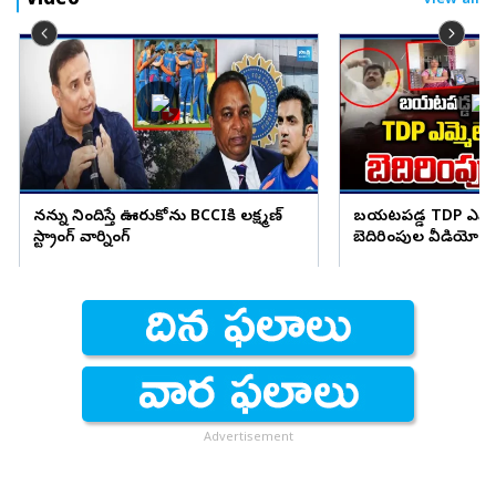
Video
View all
నన్ను నిందిస్తే ఊరుకోను BCCIకి లక్ష్మణ్
బయటపడ్డ TDP ఎమ్మెల
స్ట్రాంగ్ వార్నింగ్
బెదిరింపుల వీడియో
Advertisement