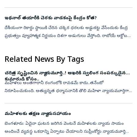
చేశారు. నిర్ణీత 60, 90 రోజుల గడువులో ఛార్జ్‌షీట్‌లను కోర్టులో...
ఇథనాల్‌ తయారీకి చెరకు వాడకంపై కేంద్రం కోత?
దేశీయంగా రికార్డు స్థాయికి చేరిన చక్కెర ధరలకు అడ్డుకట్ట వేసేందుకు కేంద్ర
ప్రభుత్వం వ్యూహాత్మక నిర్ణయం దిశగా అడుగులు వేస్తోంది. రాబోయే అక్టోబరు
నుంచి ప్రారంభమయ్యే నూతన మార్కెటింగ్ సీజన్‌లో ఇథనాల్ తయారీ...
Related News By Tags
చరిత్ర సృష్టించిన న్యాయమూర్తి..! ఆఖరికి స్వలింగ సంపర్కుడైన
కుమారుడి కోసం..
మహిళలు అంతగారానీ రంగంలోకి రావడమే కాదు..తనేంటో
నిరూపించుకుంది. అత్యున్నత ధర్మాసనానికి తొలి మహిళా న్యాయమూర్తిగా
నిలిచి..ఎందరో మహిళలు ఈ రంగంలోకి వచ్చేలా స్ఫూర్తిగా నిలిచింది.
అంతేగాదు న్యాయమూర్తులు ఎవ్వర...
మహిళలకు తక్షణ న్యాయసహాయం
బెంగళూరు: ఏదైనా ఘటన జరిగిన వెంటనే మహిళలకు న్యాయ సాయం
అందించే వ్యవస్థ ఒకదాన్ని ఏర్పాటు చేయాలని సుప్రీంకోర్టు న్యాయమూర్తి