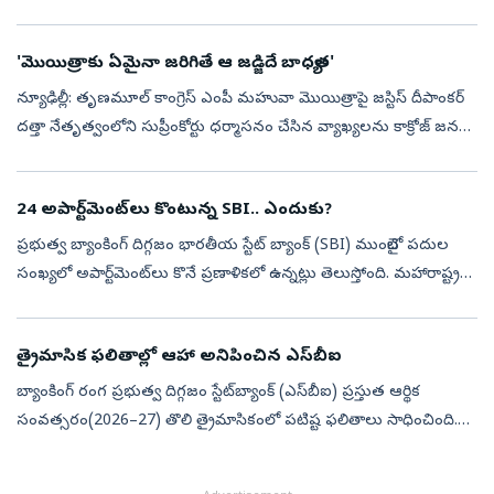
జస్టిస్‌ బి.వి. నాగరత్న సూచించారు. కర్ణాటక హైకోర్టు అధికార పరిధిని
తగ్గించేలా ఇట...
'మొయిత్రాకు ఏమైనా జ‌రిగితే ఆ జ‌డ్జిదే బాధ్య‌త‌'
న్యూఢిల్లీ: తృణమూల్ కాంగ్రెస్ ఎంపీ మహువా మొయిత్రాపై జస్టిస్ దీపాంకర్
దత్తా నేతృత్వంలోని సుప్రీంకోర్టు ధర్మాసనం చేసిన వ్యాఖ్య‌ల‌ను కాక్రోజ్ జ‌న‌తా
పార్టీ ముఖ్య అధికార ప్ర‌తినిధి సౌర‌వ్ దాస్ త‌ప్పుబ‌ట్ట...
24 అపార్ట్‌మెంట్‌లు కొంటున్న SBI.. ఎందుకు?
ప్రభుత్వ బ్యాంకింగ్‌ దిగ్గజం భారతీయ స్టేట్‌ బ్యాంక్‌ (SBI) ముంబైలో పదుల
సంఖ్యలో అపార్ట్‌మెంట్‌లు కొనే ప్రణాళికలో ఉన్నట్లు తెలుస్తోంది. మహారాష్ట్ర
హౌసింగ్ అండ్ ఏరియా డెవలప్‌మెంట్ అథారిటీ (MHADA) ఫస్ట్...
త్రైమాసిక ఫలితాల్లో ఆహా అనిపించిన ఎస్‌బీఐ
బ్యాంకింగ్‌ రంగ ప్రభుత్వ దిగ్గజం స్టేట్‌బ్యాంక్‌ (ఎస్‌బీఐ) ప్రస్తుత ఆర్థిక
సంవత్సరం(2026–27) తొలి త్రైమాసికంలో పటిష్ట ఫలితాలు సాధించింది.
ఏప్రిల్‌–జూన్‌(క్యూ1)లో కన్సాలిడేటెడ్‌ నికర లాభం 14 శాతం ఎగసి ...