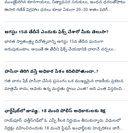
ముంబై: పెరిగిన కూరగాయలు, నిత్యావసర సరుకులు, ఇంధన ధరలతోపాటు
ఈసారి గణేశ్‌ విగ్రహాల ధరలు కూడా ఏకంగా 20–30 శాతం పెరిగే
అవకాశముండటంతో గణేశ్‌ భక్తులపై అదనపు ఆర్థిక భారం పడనుంది.
గణేశోత్సవాలు సమీపిస్తుండటంతో...
ఆగస్టు 15వ తేదీనే ఎందుకు ఫిక్స్‌ చేశారో మీకు తెలుసా?
భారత స్వాతంత్ర్య దినోత్సవాన్ని ఆగస్టు 15వ తేదీన ఘనంగా
జరుపుకుంటాం. అయితే ఈ తేదీని ఫిక్స్‌ చేయడానికి చాలానే చర్చలు
జరిగాయట. మనకు స్వాత్వంత్యం వచ్చిన తర్వాత ఈ సెలబ్రేషన్స్‌
జరుపుకోవడానికి ఒక తేదీని నిర్...
హసీనా తిరిగి వస్తే అధికార పీఠం కదిలిపోతుందా..?
గత వారం షేక్ హసీనా చేసిన ప్రసంగం ఒక ముఖ్యమైన రాజకీయ ప్రకటన
మాత్రమే కాదు, ఆమెకు ఉన్న మద్దతు స్థాయి ఎంత? అది ఎంత విస్తరించి
ఉందో అంచనా వేసే ప్రయత్నం కూడా. ఈ కార్యక్రమాన్ని న్యూఢిల్లీలోని ఫారిన్
కరెస్పాం...
ఛార్జ్‌షీట్‌లో జాప్యం.. 18 మంది పోలీస్‌ అధికారులకు శిక్ష
రాయ్‌పూర్‌: ఛత్తీస్‌గఢ్‌లో ఓ ఎస్పీ కీలక నిర్ణయం తీసుకున్నారు. విధులలో
నిర్లక్షం వహించినందుకు 18 మంది స్టేషన్‌ ఇంఛార్జ్‌లకు హెచ్చరికలు జారీ