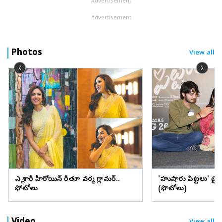
Advertisement
Advertisement
Photos
View all
ఎల్లో శారీలో హీరోయిన్ రీతూ వర్మ గ్లామర్..
'హుషారు పిట్టలు' ట్ర
ఫోటోలు
(ఫొటోలు)