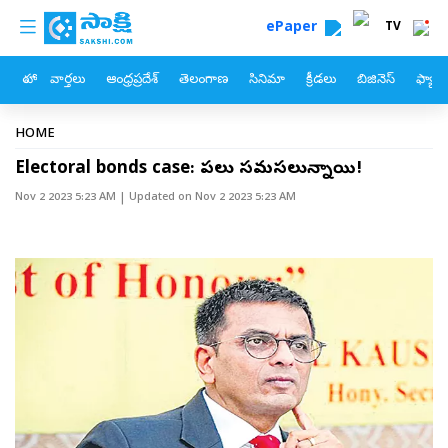
custom menu
Skip to main content
ePaper
TV
హోం
వార్తలు
ఆంధ్రప్రదేశ్
తెలంగాణ
సినిమా
క్రీడలు
బిజినెస్
ఫ్యామ
Breadcrumb
HOME
Electoral bonds case: పలు సమస్యలున్నాయి!
Nov 2 2023 5:23 AM
| Updated on
Nov 2 2023 5:23 AM