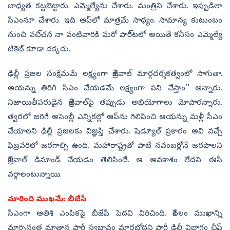
బాధ్యత కట్టబెట్టారు. ఎమ్మెల్యేను చేశారు. మంత్రిని చేశారు. ఇప్పుడిలా
సీఎంనూ చేశారు. ఇది ఆప్‌లో మాత్రమే సాధ్యం. సామాన్య కుటుంబం
నుంచి వచి్చన నా వంటివారికి మరో పారీ్టలో అయితే కనీసం ఎమ్మెల్యే
టికెట్‌ కూడా దక్కదు.
ఢిల్లీ ప్రజల సంక్షేమమే లక్ష్యంగా కేజ్రీవాల్‌ మార్గదర్శకత్వంలో సాగుతా.
ఆయన్ను తిరిగి సీఎం చేయడమే లక్ష్యంగా పని చేస్తాం’’ అన్నారు.
నిజాయితీపరుడైన కేజ్రీవాల్‌పై తప్పుడు అభియోగాలు మోపారన్నారు.
త్వరలో జరిగే అసెంబ్లీ ఎన్నికల్లో ఆప్‌ను గెలిపించి ఆయన్ను మళ్లీ సీఎం
చేయాలని ఢిల్లీ ప్రజలకు విజ్ఞప్తి చేశారు. షెడ్యూల్‌ ప్రకారం అవి వచ్చే
ఫిబ్రవరిలో జరగాల్సి ఉంది. మహారాష్ట్రతో పాటే నవంబర్లోనే జరపాలని
కేజ్రీవాల్‌ డిమాండ్‌ చేయడం తెలిసిందే. ఆ అవకాశం లేదని ఈసీ
వర్గాలంటున్నాయి.
మారింది ముఖమే: బీజేపీ
సీఎంగా ఆతిశి ఎంపికపై బీజేపీ పెదవి విరిచింది. కేవలం ముఖాన్ని
మార్చినంత మాత్రాన పార్టీ స్వభావం మారబోదని పార్టీ ఢిల్లీ విభాగం చీఫ్‌