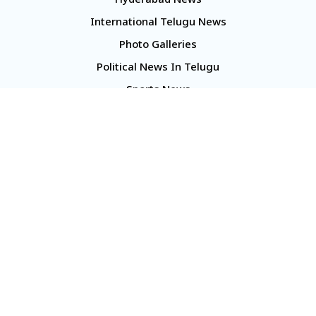
Hyderabad News
International Telugu News
Photo Galleries
Political News In Telugu
Sports News
TS Politics News
Telangana News
Telugu Movie Reviews
Company
About Us
Contact Us
Media Kit