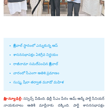
కేజ్రీవాల్‌ స్థానంలో ఎన్నుకున్న ఆప్‌
శాసనసభాపక్షం ఏకగ్రీవ నిర్ణయం
రాజీనామా సమరి్పంచిన కేజ్రీవాల్‌
వారంలో సీఎంగా ఆతిశి ప్రమాణం
సుష్మ, షీలా తర్వాత మూడో మహిళ
సాక్షి, న్యూఢిల్లీ:
సస్పెన్స్‌ వీడింది. ఢిల్లీ సీఎం పీఠం ఆమ్‌ ఆద్మీ పార్టీ సీనియర్‌
నాయకురాలు ఆతిశీ మార్లీనాకు దక్కింది. పార్టీ శాసనసభాపక్షం