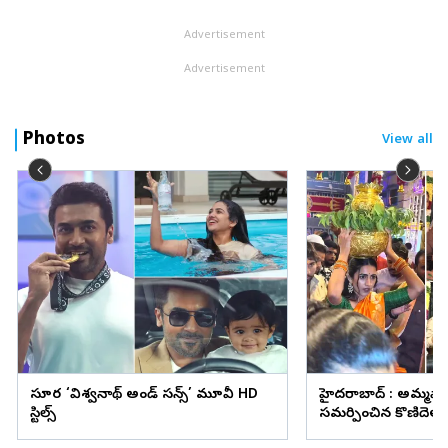
Advertisement
Advertisement
Photos
View all
సూర్య ‘విశ్వనాథ్ అండ్ సన్స్’ మూవీ HD
హైదరాబాద్ : అమ్మవా
స్టిల్స్
సమర్పించిన కొణిదెల న
వైరల్