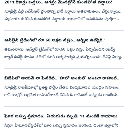
2011 రికార్డు బద్దలు.. ఆగస్టు మొదట్లోనే కుండపోత వర్షాలు!
న్యూఢిల్లీ: ఢిల్లీ ఎన్‌సీఆర్ ప్రాంతాన్ని భారీ వర్షాలు అతలాకుతలం చేస్తున్నాయి.
శుక్రవారం కురిసిన కుండపోత వర్షాలకు రాజధానిలో జనజీవనం పూర్తిగా
స్తంభించిపోయింది. అనేక ప్రాంతాల్లో రోడ్లు జలమయం కాగా, వాహనాల...
ఆన్‌లైన్‌ ట్రేడింగ్‌లో రూ.60 లక్షల నష్టం.. ఆర్బీఐ ఉద్యోగి.!
తమిళనాడు: ఆన్‌లైన్‌ ట్రేడింగ్‌లో రూ.60 లక్షల నష్టం ఏర్పడిందని రిజర్వ్‌
బ్యాంక్‌ ఉద్యోగి కూవం నదిలో దూకి ఆత్మహత్యకు ప్రయత్నించాడు. దీనిపై పిర్యాదు
మేరకు అగ్నిమాపక సిబ్బంది అతని కోసం గాలిస్తున్నారు...
బీజేపీలో ఆయనే నా ఫేవరేట్‌.. ‘హలో అంకుల్‌’ అంటూ రాహుల్‌..
న్యూఢిల్లీ: రాజకీయాల్లో ప్రత్యర్థి పార్టీల నేతల మధ్య మాటల యుద్ధం సహజం.
కానీ కాంగ్రెస్‌ అగ్రనేత రాహుల్‌గాంధీ చేసిన ఓ కామెంట్‌ ఇప్పుడు రాజకీయ
వర్గాల్లో ఆసక్తికర చర్చకు దారితీసింది. బీజేపీలో తనకు ఇష్టమైన...
ఘోర బస్సు ప్రమాదం.. ఏడుగురు మృతి, 11 మందికి గాయాలు
సిమ్లా: హిమాచల్‌ప్రదేశ్‌లో ఘోర బస్సు ప్రమాదం జరిగింది. చంబా జిల్లాలోని