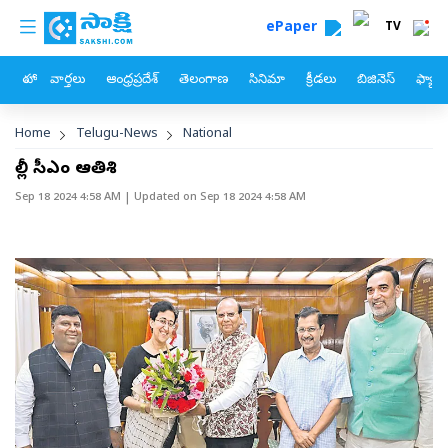
custom menu
Skip to main content
ePaper
TV
హోం
వార్తలు
ఆంధ్రప్రదేశ్
తెలంగాణ
సినిమా
క్రీడలు
బిజినెస్
ఫ్యామ
Breadcrumb
Home
Telugu-News
National
ఢిల్లీ సీఎం ఆతిశి
Sep 18 2024 4:58 AM
| Updated on
Sep 18 2024 4:58 AM