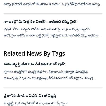
తిస్సా-బైరాగఢ్‌ మార్గంలో శనివారం ఉదయం ఓ ప్రైవేట్‌ ప్రయాణికుల బస్సు
అదుపుతప్పి లోయలోకి దూసుకెళ్లింది. ఈ ప్రమాదంలో ఏడుగురు మృతి చెం...
నా ఇంట్లో మీ పెత్తనం ఏంటి?.. అభిజిత్‌ దీప్కే ఫైర్‌!
భద్రత కోసం వచ్చిన పోలీసు అధికారి తనపై ఆంక్షలు విధిస్తున్నారని
ఆరోపిస్తూ కాక్రోచ్‌ జనతా పార్టీ (CJP) వ్యవస్థాపకుడు అబిజీత్‌ దీప్కే ఆగ్రహం
వ్యక్తం చేశారు. తనను కలిసేందుకు వచ్చే వారిని అడ్డుకుంటున్నారని ...
Related News By Tags
అసంతృప్తి నేతలకు డీకే శివకుమార్‌ షాక్‌!
కర్ణాటక కాంగ్రెస్‌లో మంత్రి పదవుల కేటాయింపు తర్వాత మొదలైన
అసంతృప్తి చర్చలకు ముఖ్యమంత్రి డీకే శివకుమార్‌ చెక్‌ పెట్టారు. మంత్రి
పదవులు దక్కకపోవడంతో కొందరు ఎమ్మెల్యేలు రాజీనామా చేస్తామని
ప్రకటించడంపై ఆయ...
ప్రధానికి మాజీ ఐఏఎస్‌ వింత విజ్ఞప్తి
న్యూఢిల్లీ: ప్రభుత్వ సేవలో తన భావాలను స్వేచ్ఛగా