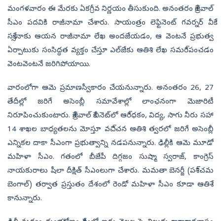
మంగళవారం ఈ మేరకు ఏకగ్రీవ నిర్ణయం తీసుకుంది. అనంతరం కేజ్రీవాల్‌
సీఎం పదవికి రాజీనామా చేశారు. సాయంత్రం లెఫ్టినెంట్‌ గవర్నర్‌ వీకే
సక్సేనాకు ఆయన రాజీనామా లేఖ అందజేయడం, ఆ వెంటనే ప్రభుత్వ
ఏర్పాటుకు సంసిద్ధత వ్యక్తం చేస్తూ ఎల్‌జేకు ఆతిశి లేఖ సమరి్పంచడం
వెంటవెంటనే జరిగిపోయాయి.
వారంలోగా ఆమె ప్రమాణస్వీకారం చేయనున్నారు. అనంతరం 26, 27
తేదీల్లో జరిగే అసెంబ్లీ సమావేశాల్లో లాంఛనంగా మెజారిటీ
నిరూపించుకుంటారు. కేజ్రీవాల్‌ కేబినెట్‌లో ఆరి్ధకం, విద్య, సాగు నీరు సహా
14 శాఖల బాధ్యతలను మోస్తూ వచి్చన ఆతిశి త్వరలో జరిగే అసెంబ్లీ
ఎన్నికల దాకా సీఎంగా ప్రభుత్వాన్ని నడపనున్నారు. ఢిల్లీకి ఆమె మూడో
మహిళా సీఎం. గతంలో బీజేపీ దిగ్గజం సుష్మా స్వరాజ్, కాంగ్రెస్‌
నాయకురాలు షీలా దీక్షిత్‌ సీఎంలుగా చేశారు. మమతా బెనర్జీ (పశి్చమ
బెంగాల్‌) తర్వాత ప్రస్తుతం దేశంలో రెండో మహిళా సీఎం కూడా ఆతిశే
కానున్నారు.