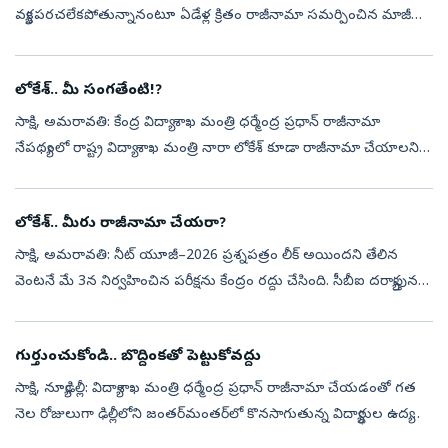
వ్యక్తపరచలేకపోతున్నానంటూ ఏడేళ్ల క్రితం రాజీనామా సమర్పించిన మాజీ
ఐఏఎస్ అధికారి కన్నన్ గోపినాథన్ దానిని వెంటనే ఆమోదించాల్సిందిగా
ప్రధానమంత్రి నరేంద్ర మోదీ...
లోకేశ్‌.. మీ సంగతేంటి!?
సాక్షి, అమరావతి: కేంద్ర విద్యా శాఖ మంత్రి ధర్మేంద్ర ప్రధాన్‌ రాజీనామా
నేపథ్యంలో రాష్ట్ర విద్యా శాఖ మంత్రి నారా లోకేశ్‌ కూడా రాజీనామా చేయాలని
నెటిజన్లు డిమాండ్‌ చేస్తున్నారు. డీఎస్సీ అక్రమాలకు బాధ్యత వ...
లోకేశ్‌.. మీరు రాజీనామా చేయరా?
సాక్షి, అమరావతి: నీట్‌ యూజీ–2026 ప్రశ్నపత్రం లీక్‌ అయిందని తేలిన
వెంటనే మే 3న నిర్వహించిన పరీక్షను కేంద్రం రద్దు చేసింది. సీబీఐ దర్యాప్తునకు
ఆదేశించి నిందితులను కటకటాలపాలు చేసింది. లీక్‌కు కేంద్ర విద్...
గుర్తుంచుకోండి.. బొద్దింకతో పెట్టుకోవద్దు
సాక్షి, న్యూఢిల్లీ: విద్యాశాఖ మంత్రి ధర్మేంద్ర ప్రధాన్‌ రాజీనామా చేయడంతో గత
నెల రోజులుగా ఢిల్లీలోని జంతర్‌మంతర్‌లో కొనసాగుతున్న విద్యార్థుల ఉద్యమం
కీలక మలుపు తిరిగింది. రాజీనామా వార్త తెలియగానే జంతర్‌...