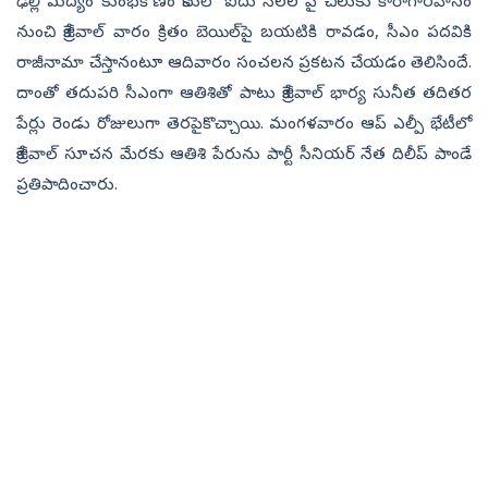
ఢిల్లీ మద్యం కుంభకోణం కేసులో ఐదు నెలల పై చిలుకు కారాగారవాసం
నుంచి కేజ్రీవాల్‌ వారం క్రితం బెయిల్‌పై బయటికి రావడం, సీఎం పదవికి
రాజీనామా చేస్తానంటూ ఆదివారం సంచలన ప్రకటన చేయడం తెలిసిందే.
దాంతో తదుపరి సీఎంగా ఆతిశితో పాటు కేజ్రీవాల్‌ భార్య సునీత తదితర
పేర్లు రెండు రోజులుగా తెరపైకొచ్చాయి. మంగళవారం ఆప్‌ ఎల్పీ భేటీలో
కేజ్రీవాల్‌ సూచన మేరకు ఆతిశి పేరును పార్టీ సీనియర్‌ నేత దిలీప్‌ పాండే
ప్రతిపాదించారు.