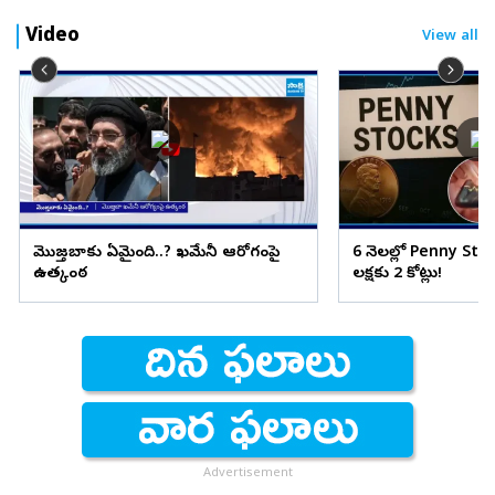
Video
View all
మొజ్తబాకు ఏమైంది..? ఖమేనీ ఆరోగ్యంపై
6 నెలల్లో Penny Stock
ఉత్కంఠ
లక్షకు 2 కోట్లు!
Advertisement