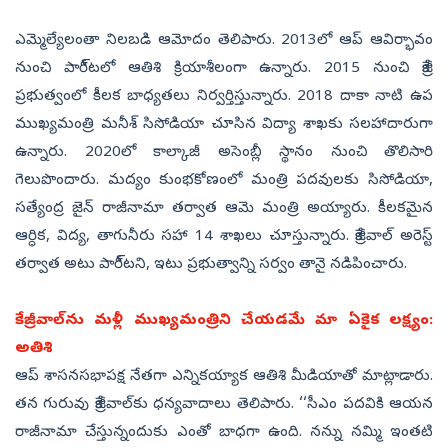
ఎమ్మెల్యేలంతా నిలబడి ఆమోదం తెలిపారు. 2013లో ఆప్‌ ఆవిర్భావం
నుంచి పారీ్టలో ఆతిశి క్రియాశీలంగా ఉన్నారు. 2015 నుంచి కేజ్రీ
ప్రభుత్వంలో కీలక బాధ్యతలు నిర్వర్తిస్తున్నారు. 2018 దాకా నాటి ఉప
ముఖ్యమంత్రి మనీశ్‌ సిసోడియా చూసిన విద్యా శాఖకు సలహాదారుగా
ఉన్నారు. 2020లో కాల్కాజీ అసెంబ్లీ స్థానం నుంచి తొలిసారి
గెలుపొందారు. మద్యం కుంభకోణంలో మంత్రి పదవులకు సిసోడియా,
సత్యేంద్ర జైన్‌ రాజీనామా తర్వాత ఆమె మంత్రి అయ్యారు. కీలకమైన
ఆర్ధిక, విద్య, తాగునీరు సహా 14 శాఖలు చూస్తున్నారు. కేజ్రీవాల్‌ అరెస్ట్‌
తర్వాత అటు పారీ్టని, ఇటు ప్రభుత్వాన్ని సర్వం తానై నడిపించారు.
కేజ్రీవాల్‌ను మళ్లీ ముఖ్యమంత్రిని చేయడమే మా ఏకైక లక్ష్యం:
అతిశి
ఆప్‌ శాసనసభాపక్ష నేతగా ఎన్నికయ్యాక ఆతిశి మీడియాతో మాట్లాడారు.
తన గురువు కేజ్రీవాల్‌కు ధన్యవాదాలు తెలిపారు. ‘‘సీఎం పదవికి ఆయన
రాజీనామా చేస్తున్నందుకు ఎంతో బాధగా ఉంది. నన్ను నమ్మి ఇంతటి