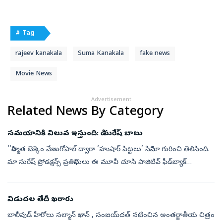
# Tag
rajeev kanakala
Suma Kanakala
fake news
Movie News
Advertisement
Related News By Category
సమయానికి విలువ ఇస్తుంది: డి.సురేష్‌ బాబు
‘‘నిర్మాత బెక్కెం వేణుగోపాల్‌ ద్వారా ‘హుషార్‌ పిట్టలు’ సినిమా గురించి తెలిసింది.
మా సురేష్‌ ప్రోడక్షన్స్ ప్రతినిధులు ఈ మూవీ చూసి పాజిటివ్‌ ఫీడ్‌బ్యాక్‌
ఇవ్వడంతో సురేష్‌ ఏషియన్ ఫిలింస్‌ ద్వారా విడుదల ...
విడుదల తేదీ ఖరారు
బాలీవుడ్‌ హీరోలు సల్మాన్ ఖాన్ , సంజయ్‌దత్‌ నటించిన అంతర్జాతీయ చిత్రం