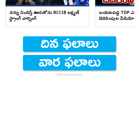
నన్ను నిందిస్తే ఊరుకోను BCCIకి లక్ష్మణ్
బయటపడ్డ TDP ఎమ్మెల
స్ట్రాంగ్ వార్నింగ్
బెదిరింపుల వీడియో
Advertisement