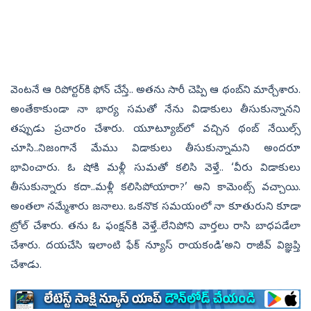
వెంటనే ఆ రిపోర్టర్‌కి ఫోన్‌ చేస్తే.. అతను సారీ చెప్పి ఆ థంబ్‌ని మార్చేశారు.
అంతేకాకుండా నా భార్య సమతో నేను విడాకులు తీసుకున్నానని
తప్పుడు ప్రచారం చేశారు. యూట్యూబ్‌లో వచ్చిన థంబ్‌ నేయిల్స్‌
చూసి..నిజంగానే మేము విడాకులు తీసుకున్నామని అందరూ
భావించారు. ఓ షోకి మళ్లీ సుమతో కలిసి వెళ్తే.. ‘వీరు విడాకులు
తీసుకున్నారు కదా..మళ్లీ కలిసిపోయారా?’ అని కామెంట్స్‌ వచ్చాయి.
అంతలా నమ్మేశారు జనాలు. ఒకనొక సమయంలో నా కూతురుని కూడా
ట్రోల్‌ చేశారు. తను ఓ ఫంక్షన్‌కి వెళ్తే..లేనిపోని వార్తలు రాసి బాధపడేలా
చేశారు. దయచేసి ఇలాంటి ఫేక్‌ న్యూస్‌ రాయకండి’అని రాజీవ్‌ విజ్ఞప్తి
చేశాడు.