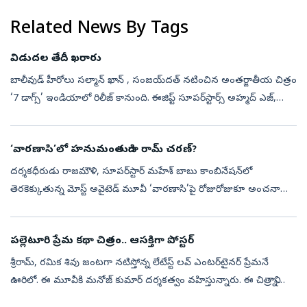
Related News By Tags
విడుదల తేదీ ఖరారు
బాలీవుడ్‌ హీరోలు సల్మాన్ ఖాన్ , సంజయ్‌దత్‌ నటించిన అంతర్జాతీయ చిత్రం
‘7 డాగ్స్‌’ ఇండియాలో రిలీజ్‌ కానుంది. ఈజిప్ట్‌ సూపర్‌స్టార్స్‌ అహ్మద్‌ ఎజ్,
కరీమ్‌ అబ్దెల్‌ అజీజ్‌ ప్రధాన పాత్రల్లో నటించిన ఇంటర్‌న...
‘వారణాసి’లో హనుమంతుడిగా రామ్ చరణ్?
దర్శకధీరుడు రాజమౌళి, సూపర్‌స్టార్ మహేశ్ బాబు కాంబినేషన్‌లో
తెరకెక్కుతున్న మోస్ట్ అవైటెడ్ మూవీ ‘వారణాసి’పై రోజురోజుకూ అంచనాలు
పెరుగుతున్నాయి. అంతర్జాతీయ స్థాయిలో రూపొందుతున్న ఈ చిత్రంలో
ప్రియాంక చోప్రా...
పల్లెటూరి ప్రేమ కథా చిత్రం.. ఆసక్తిగా పోస్టర్
శ్రీరామ్, రమిక శివు జంటగా నటిస్తోన్న లేటేస్ట్ లవ్ ఎంటర్‌టైనర్ ప్రేమనే
ఊరిలో. ఈ మూవీకి మనోజ్ కుమార్ దర్శకత్వం వహిస్తున్నారు. ఈ చిత్రాన్ని
గ్రామీణ ప్రేమకథా చిత్రంగా ప్రేక్షకుల ముందుకు తీసుకొస్తున్నారు. ...