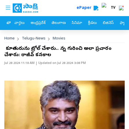
custom menu
Skip to main content
ePaper
TV
హోం
వార్తలు
ఆంధ్రప్రదేశ్
తెలంగాణ
సినిమా
క్రీడలు
బిజినెస్
ఫ్యామ
Breadcrumb
Home
Telugu-News
Movies
నా కూతురును ట్రోల్‌ చేశారు.. నాన్న గురించి అలా ప్రచారం
చేశారు: రాజీవ్‌ కనకాల
Jul 28 2024 11:18 AM
| Updated on
Jul 28 2024 3:08 PM