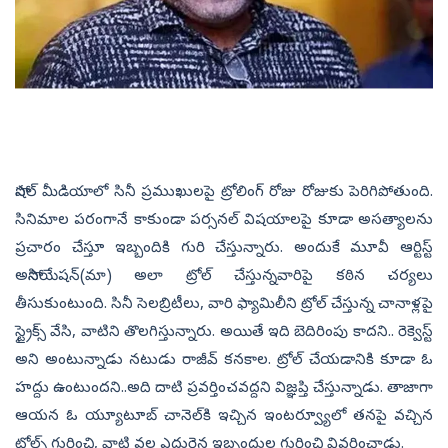
సోషల్‌ మీడియాలో సినీ ప్రముఖులపై ట్రోలింగ్‌ రోజు రోజుకు పెరిగిపోతుంది.
సినిమాల పరంగానే కాకుండా పర్సనల్‌ విషయాలపై కూడా అసత్యాలను
ప్రచారం చేస్తూ ఇబ్బందికి గురి చేస్తున్నారు. అందుకే మూవీ ఆర్టిస్ట్‌
అసోసియేషన్‌(మా) అలా ట్రోల్‌ చేస్తున్నవారిపై కఠిన చర్యలు
తీసుకుంటుంది. సినీ సెలబ్రిటీలు, వారి ఫ్యామిలీని ట్రోల్‌ చేస్తున్న చానాళ్లపై
స్ట్రైక్స్‌ వేసి, వాటిని తొలగిస్తున్నారు. అయితే ఇది బెదిరింపు కాదని.. రెక్వెస్ట్‌
అని అంటున్నాడు నటుడు రాజీవ్‌ కనకాల. ట్రోల్‌ చేయడానికి కూడా ఓ
హద్దు ఉంటుందని..అది దాటి ప్రవర్తించవద్దని విజ్ఞప్తి చేస్తున్నాడు. తాజాగా
ఆయన ఓ య్యూటూబ్‌ చానెల్‌కి ఇచ్చిన ఇంటర్వ్యూలో తనపై వచ్చిన
ట్రోల్స్‌ గురించి, వాటి వల్ల ఎదురైన ఇబ్బందుల గురించి వివరించాడు.