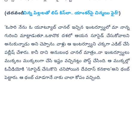
(చదవండి:
చిన్న పిల్లలతో లిప్‌ కిస్‌లా.. యాంకర్‌పై చిన్మయి ఫైర్‌!
)
‘ఓసారి నేను ఓ యూట్యూబ్‌ చానల్‌ ఇచ్చిన ఇంటర్వ్యూలో మా నాన్న
గురించి మాట్లాడుతూ..ఒకానొక దశలో ఆయన సూసైడ్‌ చేసుకోవాలని
అనుకున్నాడు అని చెప్పాను. వాళ్లు ఆ ఇంటర్వ్యూని చక్కగా ఎడిట్‌ చేసి
పబ్లీష్‌ చేశారు. కానీ దాని అనుబంధ చానల్‌ మాత్రం..నా ఇంటర్వ్యూలు
ముక్కలు ముక్కలుగా చేసి ఇష్టం వచ్చినట్లు పోస్ట్‌ చేసింది. ఆ ముక్కల్లో
ఓవీడియోకి ‘సూసైడ్‌ చేసుకొని చనిపోయిన దేవదాస్‌ కనకాల’అని థంబ్‌
పెట్టారు. ఆ థంబ్‌ చూడగానే నాకు చాలా కోపం వచ్చింది.