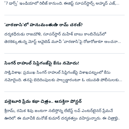
‘7 డాగ్స్‌’ ఇండియాలో రిలీజ్‌ కానుంది. ఈజిప్ట్‌ సూపర్‌స్టార్స్‌ అహ్మద్‌ ఎజ్,
కరీమ్‌ అబ్దెల్‌ అజీజ్‌ ప్రధాన పాత్రల్లో నటించిన ఇంటర్‌న...
‘వారణాసి’లో హనుమంతుడిగా రామ్ చరణ్?
దర్శకధీరుడు రాజమౌళి, సూపర్‌స్టార్ మహేశ్ బాబు కాంబినేషన్‌లో
తెరకెక్కుతున్న మోస్ట్ అవైటెడ్ మూవీ ‘వారణాసి’పై రోజురోజుకూ అంచనాలు
పెరుగుతున్నాయి. అంతర్జాతీయ స్థాయిలో రూపొందుతున్న ఈ చిత్రంలో
ప్రియాంక చోప్రా...
సింగర్ రాహుల్ సిప్లిగంజ్‌పై కేసు నమోదు!
సాక్షి,విశాఖ: ప్రముఖ సింగర్‌ రాహుల్ సిప్లిగంజ్‌పై విశాఖపట్నంలో కేసు
నమోదైంది. తనపై బెదిరింపులకు పాల్పడ్డారంటూ ఓ యువతి పోలీసులకు
ఫిర్యాదు చేయడంతో ఈ వ్యవహారం వెలుగులోకి వచ్చింది.బాధిత యువతి
ఇచ్చిన ఫిర్య...
పల్లెటూరి ప్రేమ కథా చిత్రం.. ఆసక్తిగా పోస్టర్
శ్రీరామ్, రమిక శివు జంటగా నటిస్తోన్న లేటేస్ట్ లవ్ ఎంటర్‌టైనర్ ప్రేమనే
ఊరిలో. ఈ మూవీకి మనోజ్ కుమార్ దర్శకత్వం వహిస్తున్నారు. ఈ చిత్రాన్ని
గ్రామీణ ప్రేమకథా చిత్రంగా ప్రేక్షకుల ముందుకు తీసుకొస్తున్నారు. ...