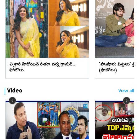
ఎల్లో శారీలో హీరోయిన్ రీతూ వర్మ గ్లామర్..
'హుషారు పిట్టలు' ట్ర
ఫోటోలు
(ఫొటోలు)
Video
View all