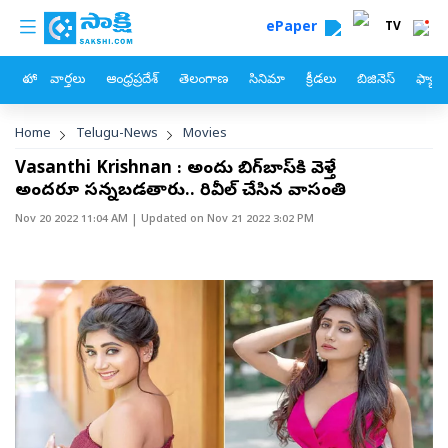
custom menu
Skip to main content
ePaper
TV
హోం
వార్తలు
ఆంధ్రప్రదేశ్
తెలంగాణ
సినిమా
క్రీడలు
బిజినెస్
ఫ్యామ
Breadcrumb
Home
Telugu-News
Movies
Vasanthi Krishnan : అందుకే బిగ్‌బాస్‌కి వెళ్తే
అందరూ సన్నబడతారు.. రివీల్‌ చేసిన వాసంతి
Nov 20 2022 11:04 AM
| Updated on
Nov 21 2022 3:02 PM