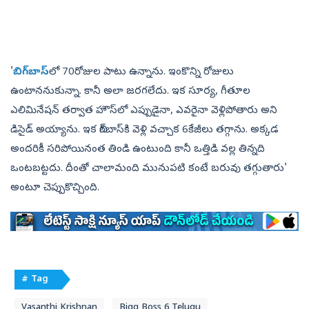
'
బిగ్‌బాస్‌
లో 70రోజుల పాటు ఉన్నాను. ఇంకొన్ని రోజులు
ఉంటాననుకున్నా. కానీ అలా జరగలేదు. ఇక సూర్య, గీతూల
ఎలిమినేషన్‌ తర్వాత హౌస్‌లో ఎప్పుడైనా, ఎవరైనా వెళ్లిపోతారు అని
డిసైడ్‌ అయ్యాను. ఇక బిగ్‌బాస్‌కి వెళ్లి వచ్చాక 6కేజీలు తగ్గాను. అక్కడ
అందరికీ సరిపోయినంత తిండి ఉంటుంది కానీ ఒత్తిడి వల్ల తిన్నది
ఒంటబట్టదు. దీంతో చాలామంది మునుపటి కంటే బరువు తగ్గుతారు'
అంటూ చెప్పుకొచ్చింది.
# Tag
Vasanthi Krishnan
Bigg Boss 6 Telugu