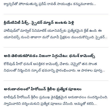
క్యాన్సర్‌తో పోరాడుతున్న ప్రదీప్ రావత్‌ సాయంత్రం కన్నుమూశారు
ముంబయిలోని గోరెగావ్‌లో ఇవాళ ఆయన అంత్యక్రియలు నిర్వహించారు.
ఆయన చివరి యాత...
క్రియేటివిటీ పీక్స్.. స్పైడర్‌ మ్యాన్ జంటకు పెళ్లి
హాలీవుడ్‌లో మార్వెల్ సినిమాటిక్‌ యూనివర్స్‌కు ప్రత్యేకమైన క్రేజ్ ఉంది. ఈ
యూనివర్స్ నుంచి తాజాగా మరో మూవీ ప్రేక్షకుల ముందుకొచ్చింది. స్పైడర్
మ్యాన్- బ్రాండ్‌ న్యూ డే ప్రస్తుతం బాక్సాఫీస్ వద్ద సందడి చేస...
అది తెలియకపోవడం నిజంగా సిగ్గుచేటు: ధనుశ్ కామెంట్స్
కోలీవుడ్ హీరో ధనుశ్ ఆసక్తికర కామెంట్స్ చేశారు. చెన్నైలో తన సొంత
నిధులతో నిర్మించిన స్కూల్ భవనాన్ని ప్రారంభించారు. ఆ పాఠశాల పూర్వ
విద్యార్థి అయిన ధనుశ్.. విద్యార్థులను ఉద్దేశించి మాట్లాడారు. మీరంతా
మాత...
అరుణాచలంలో హీరోయిన్ శ్రీలీల ప్రత్యేక పూజలు
టాలీవుడ్ హీరోయిన్ శ్రీలీల ప్రముఖ శైవక్షేత్రమైన అరుణాచలం సందర్శించింది.
స్వామివారిని దర్శించుకుని ప్రత్యేక పూజలు చేసింది. అమ్మతో కలిసి
అరుణాచలేశ్వర స్వామివారికి మొక్కులు చెల్లించుకుంది. ఆలయంలో