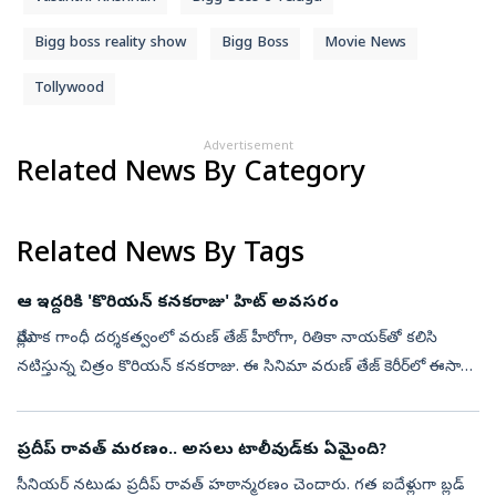
Bigg boss reality show
Bigg Boss
Movie News
Tollywood
Advertisement
Related News By Category
Related News By Tags
ఆ ఇద్దరికి 'కొరియన్ కనకరాజు' హిట్‌ అవసరం
మేర్లపాక గాంధీ దర్శకత్వంలో వరుణ్ తేజ్ హీరోగా, రితికా నాయక్‌తో కలిసి
నటిస్తున్న చిత్రం కొరియన్ కనకరాజు. ఈ సినిమా వరుణ్ తేజ్ కెరీర్‌లో ఈసారి
కొరియన్ కనకరాజు సినిమా అత్యంత కీలకంగా మారింది. వరుసగా వచ్చిన ...
ప్రదీప్ రావత్ మరణం.. అసలు టాలీవుడ్‌కు ఏమైంది?
సీనియర్ నటుడు ప్రదీప్ రావత్ హఠాన్మరణం చెందారు. గత ఐదేళ్లుగా బ్లడ్‌