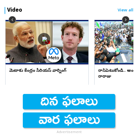
Video
View all
మెటాకు కేంద్రం సీరియస్ వార్నింగ్
రాసిపెట్టుకోండి.. ఆంధ్ర 
రారాజు
Advertisement