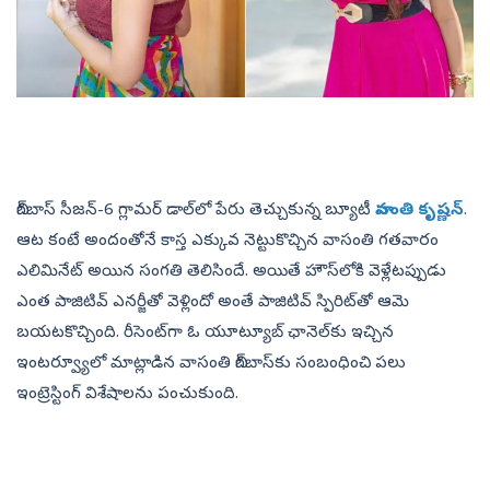
బిగ్‌బాస్‌ సీజన్‌-6 గ్లామర్‌ డాల్‌లో పేరు తెచ్చుకున్న బ్యూటీ
వాసంతి కృష్ణన్‌
.
ఆట కంటే అందంతోనే కాస్త ఎక్కువ నెట్టుకొచ్చిన వాసంతి గతవారం
ఎలిమినేట్‌ అయిన సంగతి తెలిసిందే. అయితే హౌస్‌లోకి వెళ్లేటప్పుడు
ఎంత పాజిటివ్‌ ఎనర్జీతో వెళ్లిందో అంతే పాజిటివ్‌ స్పిరిట్‌తో ఆమె
బయటకొచ్చింది. రీసెంట్‌గా ఓ యూట్యూబ్‌ ఛానెల్‌కు ఇచ్చిన
ఇంటర్వ్యూలో మాట్లాడిన వాసంతి బిగ్‌బాస్‌కు సంబంధించి పలు
ఇంట్రెస్టింగ్‌ విశేషాలను పంచుకుంది.