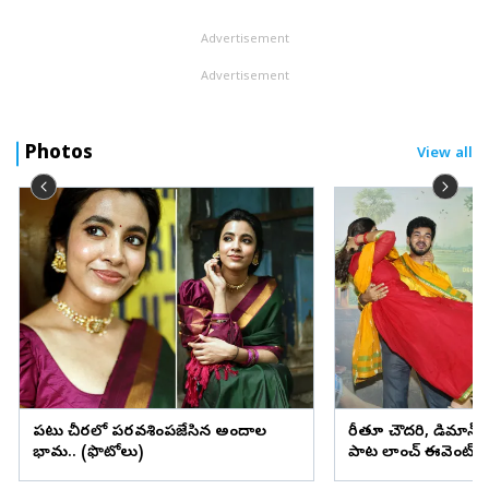
శ్రీలీలన...
Advertisement
Advertisement
Photos
View all
పట్టు చీరలో పరవశింపజేసిన అందాల
రీతూ చౌదరి, డిమాన్
భామ.. (ఫొటోలు)
పాట లాంచ్‌ ఈవెంట్‌ 