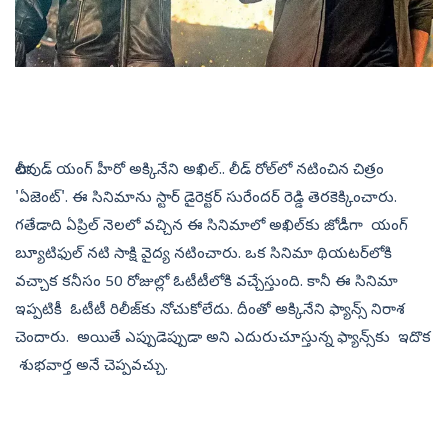
టాలీవుడ్ ​యంగ్ హీరో అక్కినేని అఖిల్.. లీడ్​ రోల్​లో నటించిన చిత్రం
'ఏజెంట్'. ఈ సినిమాను స్టార్ డైరెక్టర్ సురేందర్ రెడ్డి తెరకెక్కించారు.
గతేడాది ఏప్రిల్‌ నెలలో వచ్చిన ఈ సినిమాలో అఖిల్‌కు జోడీగా యంగ్
బ్యూటిఫుల్ నటి సాక్షి వైద్య నటించారు. ఒక సినిమా థియటర్‌లోకి
వచ్చాక కనీసం 50 రోజుల్లో ఓటీటీలోకి వచ్చేస్తుంది. కానీ ఈ సినిమా
ఇప్పటికీ ఓటీటీ రిలీజ్‌కు నోచుకోలేదు. దీంతో అక్కినేని ఫ్యాన్స్ నిరాశ
చెందారు. అయితే ఎప్పుడెప్పుడా అని ఎదురుచూస్తున్న ఫ్యాన్స్‌కు ఇదొక
శుభవార్త అనే చెప్పవచ్చు.