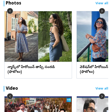
Photos
View all
డెన్మార్క్‌లో హీరోయిన్ తాప్సీ సందడి
వెకేషన్‌లో హీరోయిన్ శ్రద్
(ఫొటోలు)
(ఫొటోలు)
Video
View all