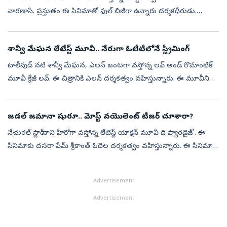
వారణాసి. ప్రస్తుతం ఈ సినిమాతో ఫుల్ బిజీగా ఉన్నారు దర్శకధీరుడు.
ఇప్పటికే రిలీజ్ డేట్ ప్రకటించిన రాజమౌళి.. ఈ ఏడాది చివరికల్లా షూటింగ్‌
పూర్త...
శాన్వీ మేఘన లేటేస్ట్ మూవీ.. నేరుగా ఓటీటీలోనే స్ట్రీమింగ్
టాలీవుడ్ నటి శాన్వీ మేఘన, ఎలన్ జంటగా వస్తోన్న లవ్ అండ్ రొమాంటిక్
మూవీ క్రేజీ లవ్. ఈ చిత్రానికి ఎలన్ దర్శకత్వం వహిస్తున్నారు. ఈ మూవీని
ప్రేమ, పెళ్లి కాన్సెప్ట్‌తో తెరకెక్కించినట్లు పోస్టర్స్ చూస్తే తెల...
జడల్ జమానా షురూ.. మోస్ట్ వయొలెంట్‌ టీజర్‌ చూశారా?
నేచురల్ స్టార్ నాని హీరోగా వస్తోన్న లేటెస్ట్ యాక్షన్‌ మూవీ ది ప్యారడైజ్'. ఈ
సినిమాకు దసరా ఫేమ్ శ్రీకాంత్ ఓదెల దర్శకత్వం వహిస్తున్నారు. ఈ సినిమా
మార్చిలోనే రిలీజ్ కావాల్సి ఉన్నప్పటికీ.. షూటింగ్ ఇంకా ప...
Advertisement
Advertisement