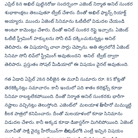
ఎప్రిల్‌ 8న అఖిల్‌ పుట్టినరోజు సందర్బంగా ఎజెంట్‌ నిర్మాత అనిల్‌​ సుంకర
శుభాకాంక్షలు తెలుపుతూ ట్వీట్‌ చేశారు. దీంతో అఖిల్‌ ఫ్యాన్స్‌ రియాక్ట్‌
అయ్యారు. ముందు ఏజెంట్‌ సినిమాను ఓటీటీలో విడుదల చేయండి
అంటూ కామెంట్లు చేశారు. దీంతో అనిల్‌ సుంకర రిప్లై ఇచ్చారు. ఏజెంట్
ఓటీటీ స్ట్రీమింగ్ హ‌క్కుల‌ను సోనీ లివ్‌ దక్కించుకున్నట్లు అనిల్
తెలిపారు. ఈ విష‌యాన్ని చాలా సార్లు చెప్పాను. అతి త్వ‌ర‌లోనే ఏజెంట్
సినిమా సోనీ లివ్‌లో స్ట్రీమింగ్ అవుతుందని అనిల్ ట్వీట్‌ ద్వారా
తెలిపారు. ప్రస్తుతం సోషల్‌ మీడియాలో ఈ విషయం వైరల్‌ అవుతుంది.
గ‌త ఏడాది ఏప్రిల్ 28న రిలీజైన ఈ మూవీ సుమారు రూ. 85 కోట్లతో
తెరకెక్కినట్లు సమాచారం. కానీ ఇందులో పది శాతం కలెక్షన్స్‌ కూడా
సినిమా రాబట్టలేకపోయింది. దీంతో నిర్మాత అనిల్‌ సుంకరకు భారీగా
నష్టాలు వచ్చినట్లు తెలుస్తోంది. ఎజెంట్‌లో మ‌ల‌యాళ టాప్‌ హీరో మ‌మ్ముట్టి
కీల‌క పాత్రలో కనిపించారు. దీంతో మలయాళంలో కూడా సినిమాను
విడుదల చేశారు. కానీ అక్కడ కూడా డిజాస్టర్‌గా మిగిలిపోయింది. ఏజెంట్
మూవీతో సాక్షి వైద్య హీరోయిన్‌గా టాలీవుడ్‌లోకి ఎంట్రీ ఇచ్చిన విషయం