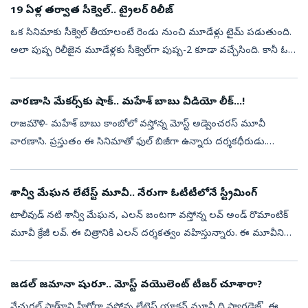
19 ఏళ్ల తర్వాత సీక్వెల్.. ట్రైలర్ రిలీజ్
ఒక సినిమాకు సీక్వెల్‌ తీయాలంటే రెండు నుంచి మూడేళ్లు టైమ్ పడుతుంది.
అలా పుష్ప రిలీజైన మూడేళ్లకు సీక్వెల్‌గా పుష్ప-2 కూడా వచ్చేసింది. కానీ ఓ
మూవీ సీక్వెల్‌ దాదాపు రెండు దశాబ్దాల వస్తే ఎలా ఉంటుంది. సరిగ్...
వారణాసి మేకర్స్‌కు షాక్.. మహేశ్ బాబు వీడియో లీక్...!
రాజమౌళి- మహేశ్‌ బాబు కాంబోలో వస్తోన్న మోస్ట్ అడ్వెంచరస్‌ మూవీ
వారణాసి. ప్రస్తుతం ఈ సినిమాతో ఫుల్ బిజీగా ఉన్నారు దర్శకధీరుడు.
ఇప్పటికే రిలీజ్ డేట్ ప్రకటించిన రాజమౌళి.. ఈ ఏడాది చివరికల్లా షూటింగ్‌
పూర్త...
శాన్వీ మేఘన లేటేస్ట్ మూవీ.. నేరుగా ఓటీటీలోనే స్ట్రీమింగ్
టాలీవుడ్ నటి శాన్వీ మేఘన, ఎలన్ జంటగా వస్తోన్న లవ్ అండ్ రొమాంటిక్
మూవీ క్రేజీ లవ్. ఈ చిత్రానికి ఎలన్ దర్శకత్వం వహిస్తున్నారు. ఈ మూవీని
ప్రేమ, పెళ్లి కాన్సెప్ట్‌తో తెరకెక్కించినట్లు పోస్టర్స్ చూస్తే తెల...
జడల్ జమానా షురూ.. మోస్ట్ వయొలెంట్‌ టీజర్‌ చూశారా?
నేచురల్ స్టార్ నాని హీరోగా వస్తోన్న లేటెస్ట్ యాక్షన్‌ మూవీ ది ప్యారడైజ్'. ఈ