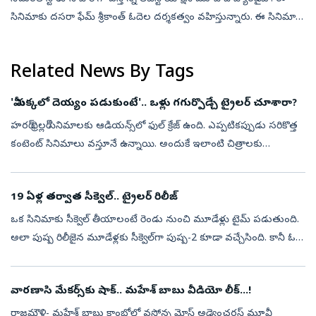
సినిమాకు దసరా ఫేమ్ శ్రీకాంత్ ఓదెల దర్శకత్వం వహిస్తున్నారు. ఈ సినిమా
మార్చిలోనే రిలీజ్ కావాల్సి ఉన్నప్పటికీ.. షూటింగ్ ఇంకా ప...
Related News By Tags
'మీ పక్కలో దెయ్యం పడుకుంటే'.. ఒళ్లు గగుర్పొడ్చే ట్రైలర్ చూశారా?
హరర్ థ్రిల్లర్‌ సినిమాలకు ఆడియన్స్‌లో ఫుల్ క్రేజ్ ఉంది. ఎప్పటికప్పుడు సరికొత్త
కంటెంట్‌ సినిమాలు వస్తూనే ఉన్నాయి. అందుకే ఇలాంటి చిత్రాలకు
ప్రత్యేకమైన ఫ్యాన్స్ ఉన్నారు. తాజాగా మరో ఒళ్లు గగుర్పొడ్చే హార...
19 ఏళ్ల తర్వాత సీక్వెల్.. ట్రైలర్ రిలీజ్
ఒక సినిమాకు సీక్వెల్‌ తీయాలంటే రెండు నుంచి మూడేళ్లు టైమ్ పడుతుంది.
అలా పుష్ప రిలీజైన మూడేళ్లకు సీక్వెల్‌గా పుష్ప-2 కూడా వచ్చేసింది. కానీ ఓ
మూవీ సీక్వెల్‌ దాదాపు రెండు దశాబ్దాల వస్తే ఎలా ఉంటుంది. సరిగ్...
వారణాసి మేకర్స్‌కు షాక్.. మహేశ్ బాబు వీడియో లీక్...!
రాజమౌళి- మహేశ్‌ బాబు కాంబోలో వస్తోన్న మోస్ట్ అడ్వెంచరస్‌ మూవీ