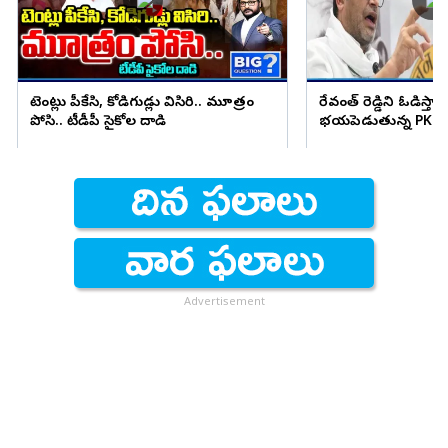
టెంట్లు పీకేసి, కోడిగుడ్లు విసిరి.. మూత్రం
రేవంత్ రెడ్డిని ఓడిస్తా..
పోసి.. టీడీపీ సైకోల దాడి
భయపెడుతున్న PK కామ
Advertisement