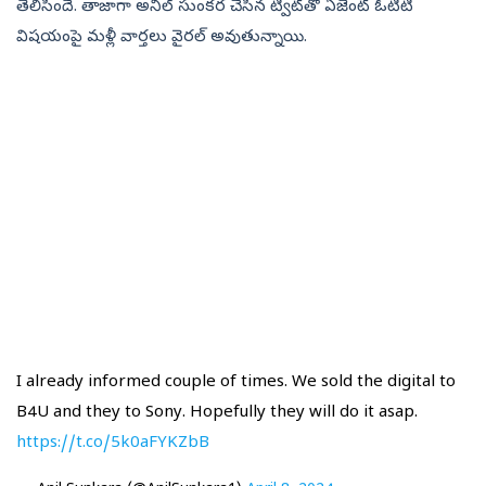
తెలిసిందే. తాజాగా అనిల్‌ సుంకర చేసిన ట్వీట్‌తో ఏజెంట్ ఓటీటీ
విషయంపై మళ్లీ వార్తలు వైరల్‌ అవుతున్నాయి.
I already informed couple of times. We sold the digital to
B4U and they to Sony. Hopefully they will do it asap.
https://t.co/5k0aFYKZbB