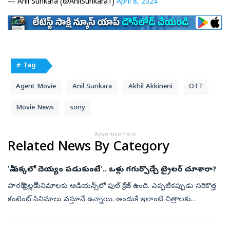
— Anil Sunkara (@AnilSunkara1)
April 8, 2024
# Tag
Agent Movie
Anil Sunkara
Akhil Akkineni
OTT
Movie News
sony
Advertisement
Related News By Category
'మీ పక్కలో దెయ్యం పడుకుంటే'.. ఒళ్లు గగుర్పొడ్చే ట్రైలర్ చూశారా?
హరర్ థ్రిల్లర్‌ సినిమాలకు ఆడియన్స్‌లో ఫుల్ క్రేజ్ ఉంది. ఎప్పటికప్పుడు సరికొత్త
కంటెంట్‌ సినిమాలు వస్తూనే ఉన్నాయి. అందుకే ఇలాంటి చిత్రాలకు
ప్రత్యేకమైన ఫ్యాన్స్ ఉన్నారు. తాజాగా మరో ఒళ్లు గగుర్పొడ్చే హార...