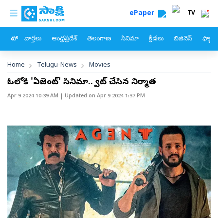
custom menu
Skip to main content
ePaper
TV
హోం
వార్తలు
ఆంధ్రప్రదేశ్
తెలంగాణ
సినిమా
క్రీడలు
బిజినెస్
ఫ్యామ
Breadcrumb
Home
Telugu-News
Movies
ఓటీటీలోకి 'ఏజెంట్‌' సినిమా.. ట్వీట్‌ చేసిన నిర్మాత
Apr 9 2024 10:39 AM
| Updated on
Apr 9 2024 1:37 PM