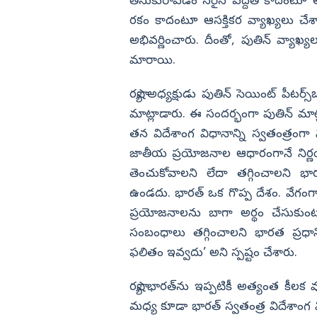
ఎన్ కౌంటర్ చేస్తానని సీపీ బెదిరించార
తీసుకురావడం సరైన పద్దతి కాదంటూ ఆగ్ర
రకం కాదంటూ ఆసక్తికర వ్యాఖ్యలు చేశా
విజయనగరం
అభివర్ణించారు. దీంతో, పుతిన్‌ వ్యా
పార్వతీపురం మన
మారాయి.
పశ్చిమ గోదావర
ఏలూరు
రష్యా అధ్యక్షుడు పుతిన్‌ సెయింట్ పీటర్స
మాట్లాడారు. ఈ సందర్భంగా పుతిన్‌ మాట్
వైఎస్సార్
తన విదేశాంగ విధానాన్ని స్వతంత్రంగా 
అన్నమయ్య
జాతీయ ప్రయోజనాల ఆధారంగానే నిర్ణయ
తెంచుకోవాలని లేదా తగ్గించాలని 
ఉండదు. భారత్ ఒక గొప్ప దేశం. వేగంగా అ
ప్రయోజనాలను బాగా అర్థం చేసుకుంటుంద
సంబంధాలు తగ్గించాలని భారత ప్రధాని
ఫలితం ఇవ్వదు’ అని స్పష్టం చేశారు.
రష్యా భారత్‌ను ఇప్పటికీ అత్యంత కీలక వ
మధ్య కూడా భారత్ స్వతంత్ర విదేశాంగ విధా