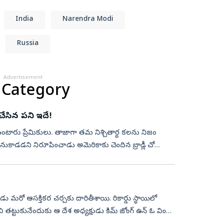
India
Narendra Modi
Russia
Advertisement
 Category
రూ. 6 లక్షల రింగ్‌ : లవర్‌ చేసిన పని ఇదే!
ా ఉంటారు ప్రేమికులు. తాజాగా తమ నిశ్చితార్థ కలను నిజం
 వెనుకాడడని నిరూపించాడు అమెరికాకు చెందిన బ్రాడ్లీ చో
మరో ఆసక్తికర చర్చకు దారితీశాయి. రికార్డు స్థాయిలో
ి తట్టుకునేందుకు ఆ దేశ అధ్యక్షుడు కిమ్‌ జోంగ్‌ ఉన్‌ ఓ వింత