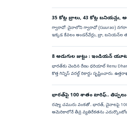
సలహా ఇచ్చా...
35 కోట్ల బ్రాలు, 43 కోట్ల బనియన్లు, 
గ్వారావో: చైనాలోని గ్వారావో (Guurao) నగరాన్
ఇక్కడ కేవలం అండర్‌వేర్లు, బ్రా, బనియన్‌ల 
ప్రతిర...
8 అడుగుల జుట్టు : ఇండియన్‌ యూట్యూబర్
భారత్‌కు చెందిన రేణు ధరియాల్ Renu Dhariyal ప్రపంచంలోనే అత్యంత పొడవైన జుట్టు ఉన్న మహిళగా
కొత్త గిన్నిస్ వరల్డ్ రికార్డు సృష్టించారు. ఉత్త
అధికారికంగా...
భారత్‌పై 100 శాతం టారిఫ్‌.. తిప్పలు
రష్యా చమురు వంకతో.. భారత్‌, చైనాలపై 10
అమెరికాలోనే తీవ్ర వ్యతిరేకతను ఎదుర్కొంటోం
రిపబ్లికన్‌ సెనేటర్‌ ...