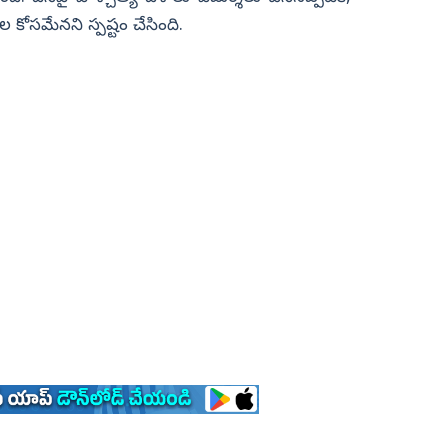
ోసమేనని స్పష్టం చేసింది.