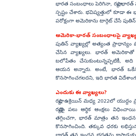
భారత సంబంధాలు పెరిగినా, రష్యా-భారత్
స్పష్టం చేశారు. భవిష్యత్తులో కూడా ఈ భ
పరోక్షంగా అమెరికాను టార్గెట్‌ చేసే పుతి
అమెరికా-భారత్ సంబంధాలపై వ్యాఖ్
పుతిన్ వ్యాఖ్యల్లో అత్యంత ప్రాధా
చేసిన వ్యాఖ్యలు. భారత్ అమెరికాతో 
బలోపేతం చేసుకుంటున్నప్పటికీ, అద
ఆయన అన్నారు. అంటే, భారత్ ఒకేస
కొనసాగించగలదని, ఇది భారత విదేశాంగ వ
ఎందుకు ఈ వ్యాఖ్యలు?
రష్యా, ఉక్రెయిన్‌ మధ్య 2022లో యుద్
రష్యాపై పలు ఆర్థిక ఆంక్షలు విధించాయ
తగ్గించగా, భారత్ మాత్రం తన ఇంధ
కొనసాగించింది. తక్కువ ధరకు లభిస్తు
భారత్ తన ఇంధన భద్రతను కాపాడుకుంది.