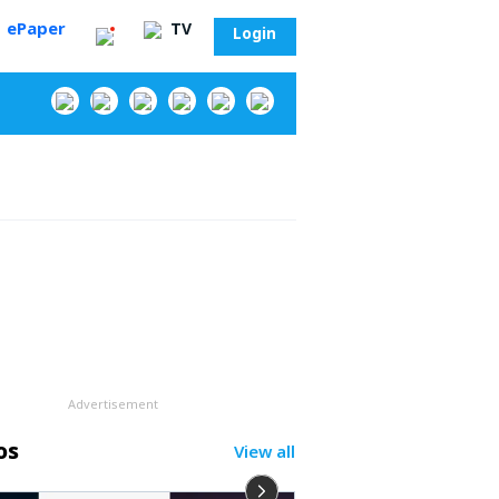
ePaper
TV
Login
‌
Advertisement
os
View all
సా?