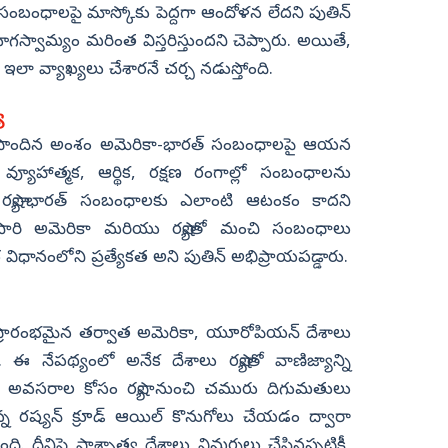
 సంబంధాలపై మాస్కోకు పెద్దగా ఆందోళన లేదని పుతిన్
ాగస్వామ్యం మరింత విస్తరిస్తుందని చెప్పారు. అయితే,
న్‌ ఇలా వ్యాఖ్యలు చేశారనే చర్చ నడుస్తోంది.
య
న్యం పొందిన అంశం అమెరికా-భారత్ సంబంధాలపై ఆయన
వ్యూహాత్మక, ఆర్థిక, రక్షణ రంగాల్లో సంబంధాలను
ి రష్యా-భారత్ సంబంధాలకు ఎలాంటి ఆటంకం కాదని
ారి అమెరికా మరియు రష్యాతో మంచి సంబంధాలు
ిధానంలోని ప్రత్యేకత అని పుతిన్ అభిప్రాయపడ్డారు.
దం ప్రారంభమైన తర్వాత అమెరికా, యూరోపియన్ దేశాలు
ి. ఈ నేపథ్యంలో అనేక దేశాలు రష్యాతో వాణిజ్యాన్ని
న అవసరాల కోసం రష్యా నుంచి చమురు దిగుమతులు
న్న రష్యన్ క్రూడ్ ఆయిల్ కొనుగోలు చేయడం ద్వారా
 దీనిపై పాశ్చాత్య దేశాలు విమర్శలు చేసినప్పటికీ,