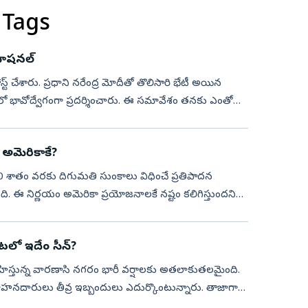
 Tags
మోషనల్‌
ట్‌ చేశారు. ప్రధాని నరేంద్ర మోదీతో తొలిసారి భేటీ అయిన
లో భావోద్వేగంగా ప్రదర్శించారు. ఈ సమావేశం తనకు ఎంతో
 అమెరికాకే?
0 శాతం వరకు దిగుమతి సుంకాలు విధించే ప్రతిపాదన
ది. ఈ నిర్ణయం అమెరికా ప్రయోజనాలకే నష్టం కలిగిస్తుందని
టలో ఇదేం సీన్‌?
ం వహిస్తున్న వారణాసి నగరం భారీ వర్షాలకు అతలాకుతలమైంది.
హనదారులు తీవ్ర ఇబ్బందులు ఎదుర్కొంటున్నారు. తాజాగా