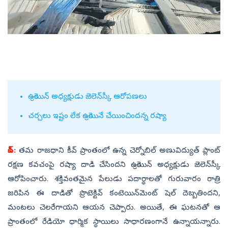
ఉక్రెయిన్‌ అధ్యక్షుడు జెలెన్‌స్కీ ఆరోపణలు
చర్చలు ఇష్టం లేక ఉక్రెయినే చేయించిందన్న రష్యా
కీవ్‌:
తమ రాజధాని కీవ్‌ ప్రాంతంలో ఉన్న చెర్నోబిల్‌ అణువిద్యుత్‌ ప్లాంట్‌
రక్షణ కవచంపై రష్యా దాడి చేసిందని ఉక్రెయిన్‌ అధ్యక్షుడు జెలెన్‌స్కీ
ఆరోపించారు. శక్తివంతమైన పేలుడు పదార్థాలతో గురువారం రాత్రి
జరిపిన ఈ దాడితో ప్రొటెక్టివ్‌ కంటెయిన్‌మెంట్‌ షెల్‌ దెబ్బతిందని,
మంటలు చెలరేగాయని ఆయన చెప్పారు. అయితే, ఈ ఘటనతో ఆ
ప్రాంతంలో రేడియో ధార్మిక స్థాయిలు సాధారణంగానే ఉన్నాయన్నారు.