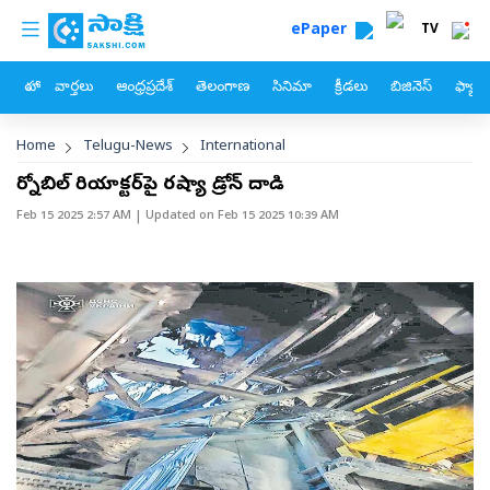
custom menu
Skip to main content
ePaper
TV
హోం
వార్తలు
ఆంధ్రప్రదేశ్
తెలంగాణ
సినిమా
క్రీడలు
బిజినెస్
ఫ్యామ
Breadcrumb
Home
Telugu-News
International
చెర్నోబిల్‌ రియాక్టర్‌పై రష్యా డ్రోన్‌ దాడి
Feb 15 2025 2:57 AM
| Updated on
Feb 15 2025 10:39 AM