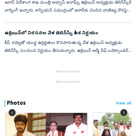
ఇరాన్‌ విదేశాంగ శాఖ మంత్రి అబ్బాస్ అరాఘ్చీ ఉక్రెయిన్ అధ్యక్షుడు జెలెన్‌స్కీకి
వార్నింగ్ ఇచ్చారు. కాస్పియన్ సముద్రంలో ఇరాన్‌కు చెందిన వాణిజ్య నౌకపై
జరిగిన దాడికి ఉక్రెయిన్ అధ్యక్షుడు జెలెన్‌స్కీయే వ్యక...
ఉక్రెయిన్‌లో నిరసనల వేళ జెలెన్‌స్కీ కీలక నిర్ణయం
కీవ్: రష్యాతో యుద్ధ ఉద్రిక్తతలు కొనసాగుతున్న వేళ ఉక్రెయిన్ అధ్యక్షుడు
జెలెన్‌స్కీ సంచలన నిర్ణయం తీసుకున్నారు. ఉక్రెయిన్ ఆర్మీ చీఫ్‌ ఒలెక్సాండర్
సిర్స్కీని పదవి నుంచి తొలగిస్తూ ఆదేశాలు జారీ చేశారు. ఇ...
Advertisement
Advertisement
Photos
View all