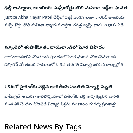
భావిస్త...
ఢిల్లీ అమ్మాయి, జాంబియా సుప్రీంకోర్టు తొలి మహిళా జడ్జ్‌గా ఘనత
Justice Abha Nayar Patel ఢిల్లీలో పుట్టి పెరిగిన అభా నాయర్‌ జాంబియా
సుప్రీంకోర్టు తొలి మహిళా న్యాయమూర్తిగా చరిత్ర సృష్టించారు. అభాకు ఏడేళ్ల
వయసులో ఆమె కుటుంబం ఉపాధి కోసం 1973లో జాంబియాకు
వెళ్లింది.అంత...
స్కూల్‌లో తుపాకీ మోత.. థాయ్‌లాండ్‌లో ఘోర విషాదం
థాయ్‌లాండ్‌లోని నోంతబురి ప్రాంతంలో ఘోర ఘటన చోటుచేసుకుంది.
డెబ్సిరిన్‌ నోంతబురి పాఠశాలలో ఓ 9వ తరగతి విద్యార్థి జరిపిన కాల్పుల్లో 9
మంది ప్రాణాలు కోల్పోయారు. మరో 15 మందికి గాయాలయ్యాయి. మృతుల్లో
ముగ్గురు...
USAలో హైకింగ్‌కు వెళ్లిన భారతీయ సంతతి విద్యార్థి మృతి
వాషింగ్టన్: అమెరికా కాలిఫోర్నియాలో హైకింగ్‌కు వెళ్లి అదృశ్యమైన భారత
సంతతికి చెందిన పీహెచ్‌డీ విద్యార్థి విక్రమ్ ముబాయి దురదృష్టవశాత్తు
మృతిచెందారు. ఆయన మృతదేహాన్ని ఇన్యో నేషనల్ ఫారెస్ట్ ప్రాంతంలో
అధిక...
Related News By Tags