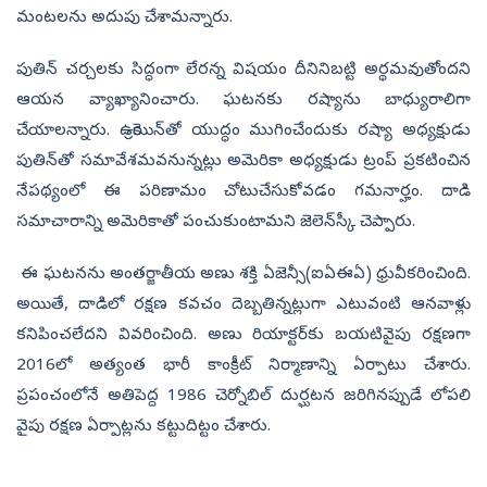
మంటలను అదుపు చేశామన్నారు.
పుతిన్‌ చర్చలకు సిద్ధంగా లేరన్న విషయం దీనినిబట్టి అర్థమవుతోందని
ఆయన వ్యాఖ్యానించారు. ఘటనకు రష్యాను బాధ్యురాలిగా
చేయాలన్నారు. ఉక్రెయిన్‌తో యుద్ధం ముగించేందుకు రష్యా అధ్యక్షుడు
పుతిన్‌తో సమావేశమవనున్నట్లు అమెరికా అధ్యక్షుడు ట్రంప్‌ ప్రకటించిన
నేపథ్యంలో ఈ పరిణామం చోటుచేసుకోవడం గమనార్హం. దాడి
సమాచారాన్ని అమెరికాతో పంచుకుంటామని జెలెన్‌స్కీ చెప్పారు.
ఈ ఘటనను అంతర్జాతీయ అణు శక్తి ఏజెన్సీ(ఐఏఈఏ) ధ్రువీకరించింది.
అయితే, దాడిలో రక్షణ కవచం దెబ్బతిన్నట్లుగా ఎటువంటి ఆనవాళ్లు
కనిపించలేదని వివరించింది. అణు రియాక్టర్‌కు బయటివైపు రక్షణగా
2016లో అత్యంత భారీ కాంక్రీట్‌ నిర్మాణాన్ని ఏర్పాటు చేశారు.
ప్రపంచంలోనే అతిపెద్ద 1986 చెర్నోబిల్‌ దుర్ఘటన జరిగినప్పుడే లోపలి
వైపు రక్షణ ఏర్పాట్లను కట్టుదిట్టం చేశారు.