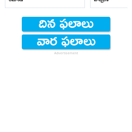
రిమాండ్
హెచ్చరిక
Advertisement