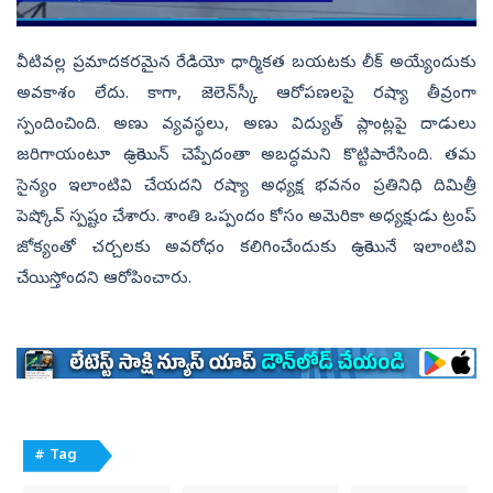
వీటివల్ల ప్రమాదకరమైన రేడియో ధార్మికత బయటకు లీక్‌ అయ్యేందుకు
అవకాశం లేదు. కాగా, జెలెన్‌స్కీ ఆరోపణలపై రష్యా తీవ్రంగా
స్పందించింది. అణు వ్యవస్థలు, అణు విద్యుత్‌ ప్లాంట్లపై దాడులు
జరిగాయంటూ ఉక్రెయిన్‌ చెప్పేదంతా అబద్ధమని కొట్టిపారేసింది. తమ
సైన్యం ఇలాంటివి చేయదని రష్యా అధ్యక్ష భవనం ప్రతినిధి దిమిత్రీ
పెష్కోవ్‌ స్పష్టం చేశారు. శాంతి ఒప్పందం కోసం అమెరికా అధ్యక్షుడు ట్రంప్‌
జోక్యంతో చర్చలకు అవరోధం కలిగించేందుకు ఉక్రెయినే ఇలాంటివి
చేయిస్తోందని ఆరోపించారు.
# Tag