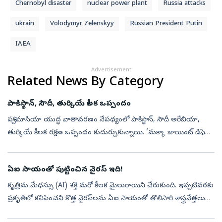
Chernobyl disaster
nuclear power plant
Russia attacks
ukrain
Volodymyr Zelenskyy
Russian President Putin
IAEA
Advertisement
Related News By Category
పాకిస్థాన్‌, సౌదీ, తుర్కియే కీలక ఒప్పందం
పశ్చిమాసియా యుద్ధ వాతావరణం నేపథ్యంలో పాకిస్థాన్, సౌదీ అరేబియా,
తుర్కియే కీలక రక్షణ ఒప్పందం కుదుర్చుకున్నాయి. ‘మక్కా జాయింట్‌ డిఫెన్స్‌
అగ్రిమెంట్‌ (Mecca Joint Defence Agreement) పేరుతో త్రైపాక్షిక ఒ...
ఏఐ సాయంతో పుట్టించిన వైరస్‌ ఇది!
కృత్రిమ మేధస్సు (AI) శక్తి మరో కీలక మైలురాయిని చేరుకుంది. ఇప్పటివరకు
ప్రకృతిలో కనిపించని కొత్త వైరస్‌లను ఏఐ సాయంతో తొలిసారి శాస్త్రవేత్తలు
రూపొందించారు. జీవసాంకేతిక రంగంలో ఇది సంచలన ముందడుగుగా