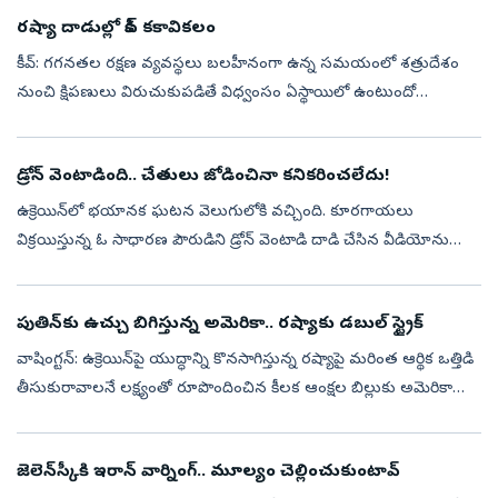
రష్యా దాడుల్లో కీవ్‌ కకావికలం
కీవ్‌: గగనతల రక్షణ వ్యవస్థలు బలహీనంగా ఉన్న సమయంలో శత్రుదేశం
నుంచి క్షిపణులు విరుచుకుపడితే విధ్వంసం ఏస్థాయిలో ఉంటుందో
ఉక్రెయిన్‌కు రష్యా రుచిచూపించింది. మంగళవారం రాత్రి నుంచి పెద్ద సంఖ్యలో
బాలిస్టిక్‌ ...
డ్రోన్‌ వెంటాడింది.. చేతులు జోడించినా కనికరించలేదు!
ఉక్రెయిన్‌లో భయానక ఘటన వెలుగులోకి వచ్చింది. కూరగాయలు
విక్రయిస్తున్న ఓ సాధారణ పౌరుడిని డ్రోన్‌ వెంటాడి దాడి చేసిన వీడియోను
ఉక్రెయిన్‌ విడుదల చేసింది. చేతులు జోడించి ప్రాణాలు కాపాడాలని
వేడుకున్నా.. డ్రో...
పుతిన్‌కు ఉచ్చు బిగిస్తున్న అమెరికా.. రష్యాకు డబుల్ స్ట్రైక్
వాషింగ్టన్: ఉక్రెయిన్‌పై యుద్ధాన్ని కొనసాగిస్తున్న రష్యాపై మరింత ఆర్థిక ఒత్తిడి
తీసుకురావాలనే లక్ష్యంతో రూపొందించిన కీలక ఆంక్షల బిల్లుకు అమెరికా
సెనేట్ తొలి ఆమోదం తెలిపింది. బిల్లును తదుపరి దశకు తీసుక...
జెలెన్‌స్కీకి ఇరాన్‌ వార్నింగ్‌.. మూల్యం చెల్లించుకుంటావ్‌