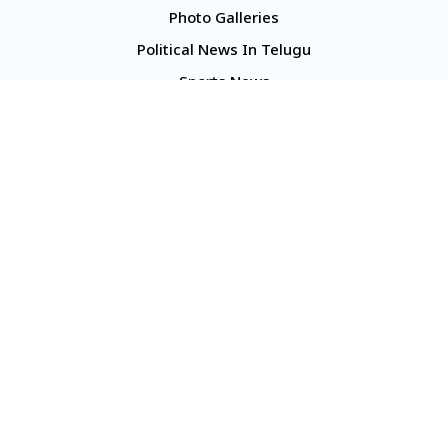
Photo Galleries
Political News In Telugu
Sports News
TS Politics News
Telangana News
Telugu Movie Reviews
Company
About Us
Contact Us
Media Kit
Terms And Conditions