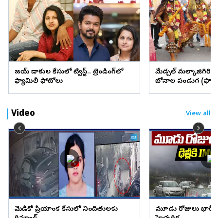
విజయ్ విడాకుల కేసులో ట్విస్ట్.. ట్రెండింగ్‌లో
మేడ్చల్ మల్కాజిగిరి జిల్
ఫ్యామిలీ ఫోటోలు
బోనాల పండుగ (ఫొటో
Video
View all
మెడికో ప్రియాంక కేసులో నిందితులకు
మూడు రోజులు భారీ వ