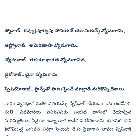
కాస్మోనాట్‌.. రష్యా(పూర్వపు సోవియట్‌ యూనియన్‌) వ్యోమగామి ,
ఆస్ట్రోనాట్.. అమెరికా నాసా వ్యోమగామి..
వ్యోమనాట్‌.. తరచూ భారత వ్యోమగామికి,
టైకోనాట్‌.. చైనా వ్యోమగామి,
స్పేషియోనాట్‌.. ఫ్రాన్స్‌తో పాటు ఫ్రెంచ్‌ మాట్లాడే మరికొన్ని దేశాలు
వారం వ్యవధిలో సునీతా విలియమ్స్‌ స్పేస్‌వాక్‌ చేయడం ఇది రెండోసారి.
సునీత, విల్‌మోర్‌లు ఐఎస్‌ఎస్‌కు బయటి భాగంలో చేయాల్సిన
మరమ్మతులు ఏమైనా ఉన్నాయా? అనేది పరిశీలించారు. భూమికి 420
కిలోమీటర్ల ఎగువన సరిగ్గా స్పెయిన్‌ దేశం పైభాగాన తాము స్పేస్‌వాక్‌