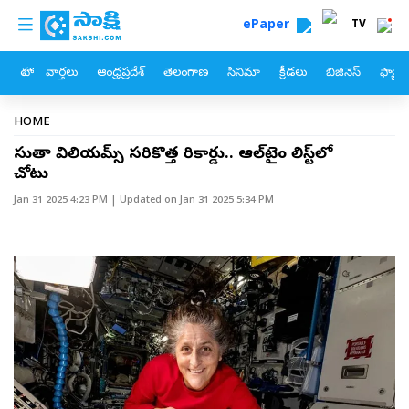
custom menu
Skip to main content
ePaper
TV
హోం
వార్తలు
ఆంధ్రప్రదేశ్
తెలంగాణ
సినిమా
క్రీడలు
బిజినెస్
ఫ్యామ
Breadcrumb
HOME
సునీతా విలియమ్స్‌ సరికొత్త రికార్డు.. ఆల్‌టైం లిస్ట్‌లో
చోటు
Jan 31 2025 4:23 PM
| Updated on
Jan 31 2025 5:34 PM