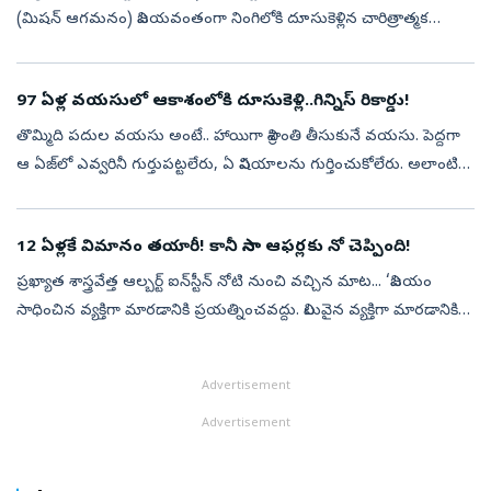
(మిషన్‌ ఆగమనం) విజయవంతంగా నింగిలోకి దూసుకెళ్లిన చారిత్రాత్మక
సందర్భంలో రాజీవ్‌గాంధీ యూనివర్సిటీ ఆఫ్‌ నాలెడ్జ్‌ టెక్నాలజీస్‌ ...
97 ఏళ్ల వయసులో ఆకాశంలోకి దూసుకెళ్లి..గిన్నిస్‌ రికార్డు!
తొమ్మిది పదుల వయసు అంటే.. హాయిగా విశ్రాంతి తీసుకునే వయసు. పెద్దగా
ఆ ఏజ్‌లో ఎవ్వరినీ గుర్తుపట్టలేరు, ఏ విషయాలను గుర్తించుకోలేరు. అలాంటి
వయసులో అసామాన్యమైన సాహస కృత్యాలు అంటే..వామ్మో అనిపిస్తుంది.
యువత ...
12 ఏళ్లకే విమానం తయారీ! కానీ నాసా ఆఫర్లకు నో చెప్పింది!
ప్రఖ్యాత శాస్త్రవేత్త ఆల్బర్ట్‌ ఐన్‌స్టీన్‌ నోటి నుంచి వచ్చిన మాట... ‘విజయం
సాధించిన వ్యక్తిగా మారడానికి ప్రయత్నించవద్దు. విలువైన వ్యక్తిగా మారడానికి
ప్రయత్నించండి’ ఆల్బర్ట్‌ ఐన్‌స్టీన్‌ కావాలని ఆమె ఎ...
Advertisement
Advertisement