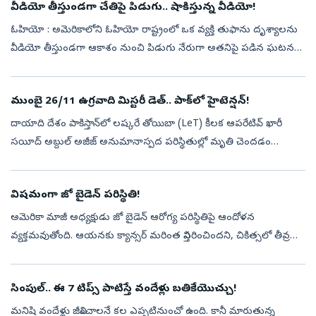
వీడియో తీస్తుండగా చేతిపై పిడుగు.. షాకిస్తున్న వీడియో!
ఓహియో : అమెరికాలోని ఓహియో రాష్ట్రంలో ఒక వ్యక్తి తుఫాను దృశ్యాలను
వీడియో తీస్తుండగా ఆకాశం నుంచి పిడుగు నేరుగా అతనిపై పడిన ఘటన
ఆలస్యంగా వెలుగులోకి వచ్చింది. ఈ భయానక దృశ్యం కెమెరాలో రికార్డు
కావడంతో ప్రస...
ముంబై 26/11 ఉగ్రవాది మిస్టరీ డెత్‌.. పాక్‌లో హైటెన్షన్‌!
దాయాది దేశం పాకిస్తాన్‌లో లష్కరే తోయిబా (LeT) కీలక ఆపరేటివ్‌ ఖారీ
సయీద్‌ అబ్దుల్‌ అజీజ్‌ అనుమానాస్పద పరిస్థితుల్లో మృతి చెందడం
సంచలనంగా మారింది. ఓ గుర్తు తెలియని ప్రాంతంలో భోజనం చేసిన
అనంతరం మసీదుకు వ...
విషమంగా జో బైడెన్‌ పరిస్థితి!
అమెరికా మాజీ అధ్యక్షుడు జో బైడెన్‌ ఆరోగ్య పరిస్థితిపై ఆందోళన
వ్యక్తమవుతోంది. ఆయనకు క్యాన్సర్‌ మరింత విస్తరించిందని, చికిత్సలో తీవ్ర
నొప్పితో బాధపడుతున్నారని ఆయన కుమారుడు హంటర్‌ బైడెన్‌
వెల్లడించారు. క...
సింపుల్‌.. ఈ 7 టిప్స్‌ పాటిస్తే వందేళ్లు బతికేయొచ్చు!
మనిషి వందేళ్లు జీవించాలనే కల ఎప్పటినుంచో ఉంది. కానీ మారుతున్న