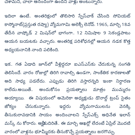
చేశామని, చాలా ఆనందంగా ఉందని వాళ్లు అంటున్నారు.
ఇదిలా ఉంటే.. అంతరిక్షంలో తొలిసారి స్పేస్‌వాక్‌ చేసింది సోవియట్‌
కాస్మోనాట్‌(ప్రస్తుత రష్యా) వ్యోమగామి అలెక్సీ లెనోవ్‌. 1965, మార్చి 18వ
తేదీన వాష్కోడ్‌ 2 మిషన్‌లో భాగంగా.. 12 నిమిషాల 9 సెకండ్లపాటు
ఆయన బయటకు వచ్చారు. అంతరిక్ష పరిశోధనల్లో ఆయన నడక కొత్త
అధ్యయనానికి నాంది పలికింది.
ఇక.. గత ఏడాది జూన్‌లో వీళ్లిద్దరూ ఐఎస్‌ఎస్‌కు చేరుకున్న సంగతి
తెలిసిందే. వారం రోజుల్లో తిరిగి రావాల్సి ఉండగా, సాంకేతిక కారణాలతో
అది సాధ్య పడలేదు. ఎప్పుడు తిరిగి వస్తారన్నది ఇంకా నిర్ధారణ
కాలేదు.అయితే.. అందుకోసం ప్రయత్నాలు మాత్రం ముమ్మరం
అయ్యాయి. ఈ విషయంలో అమెరికా అధ్యక్షుడు డొనాల్డ్‌ ట్రంప్‌ సైతం
జోక్యం చేసుకున్నారు. ఇద్దరు వ్యోమగాములను వెనక్కి
తీసుకురావడానికి సాయం అందించాలని స్పేస్‌ఎక్స్‌ అధినేత ఇలాన్‌
మస్క్ ను కోరారు. అన్నీకుదిరితే.. ఈ మార్చి ఆఖర్లో లేదంటే ఏప్రిల్‌ మొదటి
వారంలో వాళ్లను భూమ్మీదకు తీసుకొచ్చే ప్రయత్నాలు జరగొచ్చు.