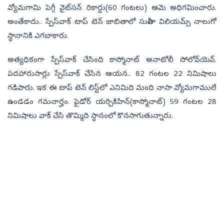
వ్యోమగామి పెగ్గీ వైట్‌సన్‌ రికార్డు(60 గంటలు) ఆమె అధిగమించారు.
అంతేకాదు.. స్పేస్‌వాక్‌ టాప్‌ టెన్‌ జాబితాలో సునీతా విలియమ్స్‌ నాలుగో
స్థానానికి ఎగబాకారు.
అత్యధికంగా స్పేస్‌వాక్‌ చేసింది కాస్మోనాట్‌ అనాటోలీ సోలోవ్‌యెవ్‌.
పదహారుసార్లు స్పేస్‌వాక్‌ చేసిన ఆయన.. 82 గంటల 22 నిమిషాలు
గడిపారు. ఇక ఈ టాప్‌ టెన్‌ లిస్ట్‌లో ఎనిమిది మంది నాసా వ్యోమగాములే
ఉండడం గమనార్హం. ఫైడోర్‌ యర్చికిహిన్‌(కాస్మోనాట్‌) 59 గంటల 28
నిమిషాలు వాక్‌ చేసి తొమ్మిది స్థానంలో కొనసాగుతున్నారు.