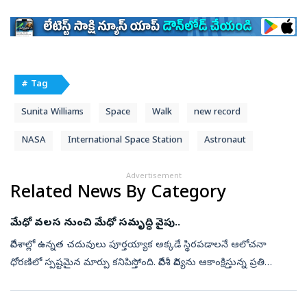
# Tag
Sunita Williams
Space
Walk
new record
NASA
International Space Station
Astronaut
Advertisement
Related News By Category
మేధో వలస నుంచి మేధో సమృద్ధి వైపు..
విదేశాల్లో ఉన్నత చదువులు పూర్తయ్యాక అక్కడే స్థిరపడాలనే ఆలోచనా
ధోరణిలో స్పష్టమైన మార్పు కనిపిస్తోంది. విదేశీ విద్యను ఆకాంక్షిస్తున్న ప్రతి
ఐదుగురు భారతీయ విద్యార్థుల్లో నలుగురు (80 శాతం) చదువు పూర్తి క...