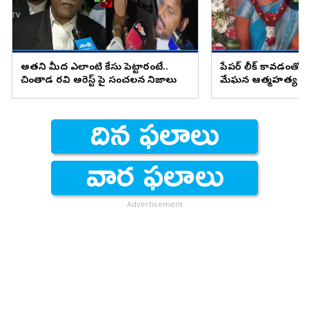
అతని మీద ఎలాంటి కేసు పెట్టారంటే..
పేపర్ లీక్ కావడంతో మ
చింతాడ రవి అరెస్ట్ పై సంచలన నిజాలు
మేఘన ఆత్మహత్య
Advertisement