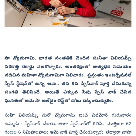
నాసా వ్యోమగామి, భారత సంతతికి చెందిన సునీతా విలియమ్స్‌
సరికొత్త రికార్డు నెలకొల్పారు. అంతరిక్షంలో అత్యధిక సమయం
నడిచిన మహిళా వ్యోమగామిగా నిలిచారు. ప్రస్తుతం ఇంటర్నేషనల్‌
స్పేస్‌ స్టేషన్‌లో ఉన్న ఆమె.. తన 9వ స్పేస్‌వాక్‌ పూర్తి చేసుకున్న
సంగతి తెలిసిందే. అయితే ఎక్కువ సేపు స్పేస్‌ వాక్‌ చేసిన
ఘనతతో ఆమె నాసా ఆల్‌టైం లిస్ట్‌లో చోటు దక్కించుకున్నారు.
సునీతా విలియమ్స్ మరో వ్యోమగామి బుచ్‌ విల్‌మోర్‌ గురువారం
ఉమ్మడిగా స్పేస్‌వాక్‌ చేశారు. తాజా స్పేస్‌వాక్‌తో కలిపి.. మొత్తంగా 62
గంటల 6 నిమిషాలపాటు ఆమె వాక్‌ పూర్తి చేసుకున్నారు. తద్వారా నాసా