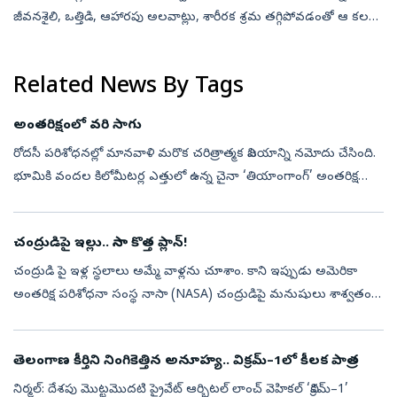
జీవనశైలి, ఒత్తిడి, ఆహారపు అలవాట్లు, శారీరక శ్రమ తగ్గిపోవడంతో ఆ కల
అందరికీ సులభంగా నెరవేరడం లేదు. అయితే ఆరోగ్యంగా, చురుగ్గా శతాధిక
వయసు దాట...
Related News By Tags
అంతరిక్షంలో వరి సాగు
రోదసీ పరిశోధనల్లో మానవాళి మరొక చరిత్రాత్మక విజయాన్ని నమోదు చేసింది.
భూమికి వందల కిలోమీటర్ల ఎత్తులో ఉన్న చైనా ‘తియాంగాంగ్‌’ అంతరిక్ష
కేంద్రంలో వ్యోమగాములు వరి పంటను తొలిసారి విజయవంతంగా
పండించారు. విత్త...
చంద్రుడిపై ఇల్లు.. నాసా కొత్త ప్లాన్‌!
చంద్రుడి పై ఇళ్ల స్థలాలు అమ్మే వాళ్లను చూశాం. కాని ఇప్పుడు అమెరికా
అంతరిక్ష పరిశోధనా సంస్థ నాసా (NASA) చంద్రుడిపై మనుషులు శాశ్వతంగా
నివసించేలా ఒక సరికొత్త ‘మూన్‌ బేస్‌’ (Moon Base) ప్రాజెక్ట్‌ను రెడీ ...
తెలంగాణ కీర్తిని నింగికెత్తిన అనూహ్య.. విక్రమ్‌–1లో కీలక పాత్ర
నిర్మల్‌: దేశపు మొట్టమొదటి ప్రైవేట్‌ ఆర్బిటల్‌ లాంచ్‌ వెహికల్‌ ‘విక్రమ్‌–1’