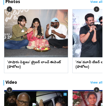
Photos
View all
'హుషారు పిట్టలు' ట్రైలర్ లాంచ్ ఈవెంట్
'గజ'మూవీ టీజర్ లాం
(ఫొటోలు)
(ఫొటోలు)
Video
View all