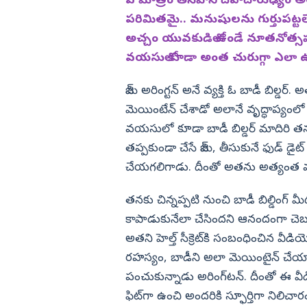
ఏ మాత్రం తీసిపోని దేహదారుఢ్యం అతన
లనం.. 3 కారుతో
కొరియన్ కనకరాజు హిట్టా? ఫట్టా?
పరిమితమై.. మనుషులను గుర్తుపట్టలేని
విజయనగరం
అచ్చం యువకుడిలో ఉండే నూతనోత్స
పార్వతీపురం మన
వయసులో కూడా అంత చురుగ్గా ఎలా ఉ
పశ్చిమ గోదావర
జిమ్‌ అరింగ్టన్‌ అనే వ్యక్తి ఓ బాడీ బిల
ఏలూరు
మెయింటేన్‌ చేశాడో అలానే వృద్ధాప్యంల
వైఎస్సార్
వయసులో కూడా బాడీ బిల్డర్‌ మాదిరి 
అన్నమయ్య
తప్పకుండా చేసే జిమ్‌, తీసుకునే ఫుడ్‌ 
చేయగలిగాడు. దీంతో అతను అత్యంత వృద్ధ బ
తనకు చిన్నప్పటి నుంచి బాడీ బిల్డింగ్
కాపాడుకునేలా చేసిందని ఆనందంగా చెబుతున్న
అతని హెల్త్‌ సీక్రెట్‌కి సంబంధించిన వీడి
రహస్యం, బాడీని అలా మెయింటైన్‌ చేయాల
పంచుకున్నాడు అరింగ్‌టన్‌. దీంతో ఈ 
ఫిట్‌గా ఉంచి అందరికి స్ఫూర్తిగా నిలిచా