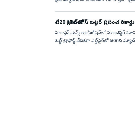
ఫుట్‌బా...
టీ20 క్రికెట్‌లో జోస్ బ‌ట్ల‌ర్ ప్ర‌పంచ రికార్డు
హండ్రెడ్ మెన్స్ కాంపిటీష‌న్‌లో మాంచెస్ట‌ర్ సూప‌ర్
ఓల్డ్ ట్రాఫోర్డ్ వేదికగా వెల్ష్‌ఫైర్‌తో జ‌రిగిన మ్య