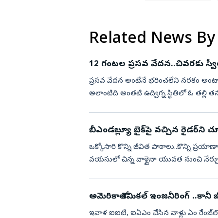
Related News By
12 గంటల ప్రసవ వేదన..చివరకు స్వీయంగ
ప్రసవ వేదన అంటేనే భరించలేని నరకం అంటార
అలాంటిది అంతటి ఉద్విగ్న స్థితిలో ఓ తల్లి త
చేసుకుని ప్రస...
బీఎండబ్ల్యూ బైక్‌పై వచ్చిన రైడర్‌ని చ
ఒక్కోసారి కొన్ని జీవిత పాఠాలు..కొన్ని ప్ర
వయసులో చిన్న వాళ్లైనా యువత నుంచి నేర్చుక
నుంచి నేర్...
అమెరికాలో కెమికల్ ఇంజనీరింగ్ ..కానీ
ఇవాళ ఐఐటీ, ఐఏఎం చేసిన వాళ్లు ఏం రేంజ్‌లో 