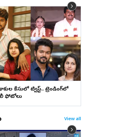
లు
మేడ్చల్ మల్కాజిగిరి జిల్లా
బోనాల పండుగ (ఫొటోల
ిడాకుల కేసులో ట్విస్ట్.. ట్రెండింగ్‌లో
ిలీ ఫోటోలు
o
View all