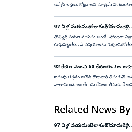
ఇన్నేసి లక్షలు, కోట్లు అని మాత్రమే వింటుంటా
రేంజ్‌...
97 ఏళ్ల వయసులో ఆకాశంలోకి దూసుకెళ్లి..గిన
తొమ్మిది పదుల వయసు అంటే.. హాయిగా విశ్రాం
గుర్తుపట్టలేరు, ఏ విషయాలను గుర్తించు
అంటే..వామ్మో అనిపిస్తుంది. యువత ...
92 కేజీల నుంచి 60 కేజీలకు..!ఆ ఆహార
బరువు తగ్గడం అనేది రోజువారీ తీసుకునే ఆహా
చాలామంది. అంతేగాదు కేవలం తీసుకునే ఆహారా
తీసుకుంటే..బరువు తగ్గడం ...
Related News By
97 ఏళ్ల వయసులో ఆకాశంలోకి దూసుకెళ్లి..గిన