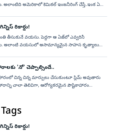
ం. అలాంటిది అమెరికాలో కెమికల్‌ ఇంజనీరింగ్‌ చేస్తే..ఇంక ఏ
్నిస్‌ రికార్డు!
తి తీసుకునే వయసు. పెద్దగా ఆ ఏజ్‌లో ఎవ్వరినీ
కోలేరు. అలాంటి వయసులో అసామాన్యమైన సాహస కృత్యాలు
ాలకు 'నో' చెప్పాల్సిందే..
రంలో చిన్న చిన్న మార్పులు చేసుకుంటూ స్లిమ్‌ అవుతారు
న్ని చాలా తెలివిగా, ఆరోగ్యకరమైన పౌష్టికాహారం
 Tags
్నిస్‌ రికార్డు!