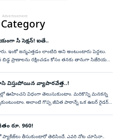
Advertisement
 Category
ా సీ సెక్షన్‌! ఐతే..
ు. ఇంకో జన్మఎత్తడం లాంటిది అని అంటుంటారు పెద్దలు.
న బిడ్డ ప్రాణాలను రక్షించడం కోసం తనకు తానుగా సిజేరియన్‌​
ూసి విస్తుపోయిన వ్యాపారవేత్త..!
యాణాల్లో ఊహించని విధంగా తెలుసుకుంటాం. మరికొన్ని మనకన్న
ుంటుంటాం. అలాంటి గొప్ప జీవిత పాఠాన్నే ఒక ఉబర్‌ రైడర్‌
 జీతం రూ. 960!
ప్యాకేజ్‌లు తీసుకుంటారో తెలిసిందే. ఎవరి నోట చూసినా..