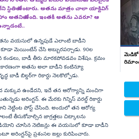
ి సొంతం. తొమ్మిది పదుల వయసులో ఓ వీల్‌చైర్‌కే
రాజమండ్రి డాక్టర్ ప్రియాంక ఘటనపై ఫ్రెండ్స్
సంచలన నిజాలు..!
 స్థితిలో ఉంటారు. అతను మాత్రం చాలా యాక్టివిగ్‌
నిజామాబాద్
హాం అతనిలో ఉంది. ఇంతకీ అతను ఎవరూ? ఆ
్యం
కామారెడ్డి
న్నాడంటే..
ి
రంగారెడ్డి
్డర్‌. అతను వయసులో ఉన్నపుడే ఎలాంటి బాడీని
వికారాబాద్
ో కూడా మెయింటేన్‌ చేసి అబ్బురపర్చాడు. 90ల
వరంగల్
మెడికో
తన కండలు, బాడీ తీరు మారకపోవడవం విశేషం. క్రమం
రిమాం
హన్మకొండ
డైట్‌ కారణంగా అతను అలా బాడీని కంటిన్యూ
జనగాం
ాడీ బిల్డర్‌గా రికార్డు నెలకొల్పోడు.
జయశంకర్
‌ మీద మక్కువ ఉండేదని, ఇదే తన ఆరోగ్యాన్ని మంచిగా
మహబూబాబాద్
డు అరింగ్టన్‌. ఈ మేరకు గిన్నిస్‌ వరల్డ్‌ రికార్డు
ములుగు
యోని నెట్టింట పోస్ట్‌ చేసింది. అందులో తన ఆరోగ్య
ంటే తీసుకోవాల్సిన జాగ్రత్తలు చిట్కాలను
వీడియోని చూసిన నెటిజన్లు ఈ వయసులో కూడా బాడీని
రంటూ అరింగ్టన్‌పై ప్రశంసల జల్లు కురిపించారు.