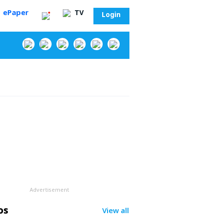
ePaper
TV
Login
‌
Advertisement
సా?
os
View all