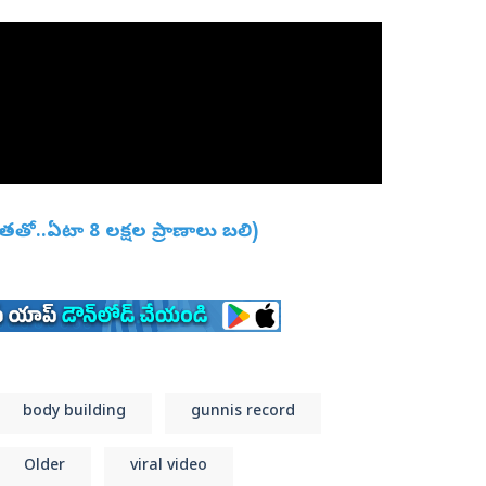
తతో..ఏటా 8 లక్షల ప్రాణాలు బలి)
body building
gunnis record
Older
viral video