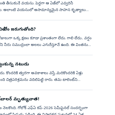
తి తీసుకునే వయసు. పెద్దగా ఆ ఏజ్‌లో ఎవ్వరినీ
కోలేరు. అలాంటి వయసులో అసామాన్యమైన సాహస కృత్యాలు
విలో ఏం జరుగుతోంది?
లుగా ఒక్క క్షణం కూడా ప్రశాంతంగా లేదు. గాలి లేదు.. వర్షం
ని నీరు సముద్రంలా అలలు ఎగురేస్తూనే ఉంది. ఈ వింతను
ొట్టుకున్న నటుడు
 కొందరికి త్వరగా అవకాశాలు వస్తే..మరికొందరికి ఏళ్లు
చిత్రపరిశ్రమను వదిలిపెట్టి రారు. తమ టాలెంట్‌ని
ట్‌బాల‌ర్‌ మృత్యువాత!
ం నెల‌కొంది. గోలోక్ ఎఫ్ఏ క‌ప్-2026 సెమీఫైన‌ల్ సంద‌ర్భంగా
దానంలో పిడుగు ప‌డింది. ఈ విషాద‌క‌ర ఘ‌ట‌న‌లో 24 ఏళ్ల