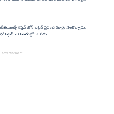
‌జెయింట్స్ కెప్టెన్ జోస్ బ‌ట్ల‌ర్ ప్ర‌పంచ రికార్డు నెల‌కొల్పాడు.
ాచ్‌లో బ‌ట్ల‌ర్ 20 బంతుల్లో 51 ప‌రు...
Advertisement