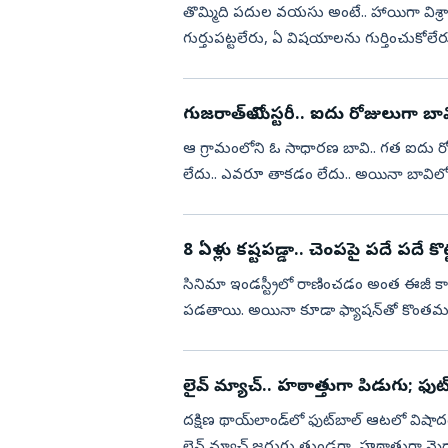
తొమ్మిది పదుల వయసు అంటే.. హాయిగా విశ్రాం
గుర్తుపట్టలేరు, ఏ విషయాలను గుర్తించు
అంటే..వామ్మో అనిపిస్తుంది. యువత ...
గుజరాత్‌లో మిస్టరీ.. ఐదు రోజులుగా బా
ఆ గ్రామంలోని ఓ సాధారణ బావి.. గత ఐదు రోజు
లేదు.. ఎవరూ తాకడం లేదు.. అయినా బావిలో
చూసిన గ్రామస్థులు...
8 ఏళ్లు కష్టపడ్డా.. చెంపపై పదే పదే క
సినిమా ఇండస్ట్రీలో రాణించడం అంత ఈజీ కాదు.
పడతాయి. అయినా కూడా ఫ్యాషన్‌తో కొంతమంది 
నిరూపించుకునేందుకు ఒక్...
లైవ్ మ్యాచ్‌.. హఠాత్తుగా పిడుగు; ఫు
ద‌క్షిణ థాయ్‌లాండ్‌లో ఫుట్‌బాల్ ఆట‌లో విషాద
లైవ్ మ్యాచ్ జ‌రుగు తుండ‌గా, హ‌ఠాత్తుగా మై