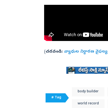
(
చదవండి:
వ్యాధుల నిర్థారణ వైఫల్య
body builder
# Tag
world record