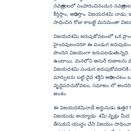
నవరాత్రులలో సంహరించినందున నవరాత్ర
కీర్తిస్తాం, ఆరాధిస్తాం. విజయదశమి నాడు
సాధించిన రోజు కాబట్టి మనమంతా వి
విజయదశమి జరుపుకోవటంలో ఒక ప్రాంతాన
హైందవులందరూ ఈ పండుగ జరుపుకుంటా
పొందిన విజయంగా జరుపబడుతున్నది. 
ఉంటాయి. మనలోని ఆసురీ గుణాలను పోగొట
విజయదశమి పండుగ జరుపుకోవడానికి మన
మార్పులను బట్టి దైవ శక్తిని ఆరాధించట
వృద్ధిపరచుకోవటం, సమాజం లో అందరిత
అంశం.
ఈ విజయదశమినాడే అర్జునుడు ఉత్తర 
విజయుడు అయ్యాడు. శమీ వృక్షం మీద 
తీసుకుని యుద్ధం చేసి విజయం సాధ