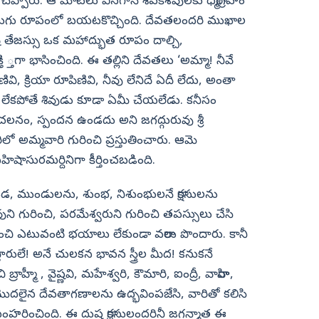
ెప్పారు. ఆ మాటలు వినగానే శివకేశవులకు ధర్మాగ్రహం
, వెలుగు రూపంలో బయటకొచ్చింది. దేవతలందరి ముఖాల
ి తేజస్సు ఒక మహాద్భుత రూపం దాల్చి,
తి ్తగా భాసించింది. ఈ తల్లిని దేవతలు ‘అమ్మా! నీవే
వి, క్రియా రూపిణివి, నీవు లేనిదే ఏదీ లేదు, అంతా
క్తి లేకపోతే శివుడు కూడా ఏమీ చేయలేడు. కనీసం
 చలనం, స్పందన ఉండదు అని జగద్గురువు శ్రీ
అమ్మవారి గురించి ప్రస్తుతించారు. ఆమె
ిషాసురమర్దినిగా కీర్తించబడింది.
, చండ, ముండులను, శుంభ, నిశుంభులనే రాక్షసులను
ుని గురించి, పరమేశ్వరుని గురించి తపస్సులు చేసి
ంచి ఎటువంటి భయాలు లేకుండా వరాలు పొందారు. కానీ
తారులే! అనే చులకన భావన స్త్రీల మీద! కనుకనే
ాహ్మీ , వైష్ణవి, మహేశ్వరి, కౌమారి, ఐంద్రీ, వారాహి,
మొదలైన దేవతాగణాలను ఉద్భవింపజేసి, వారితో కలిసి
సంహరించింది. ఈ దుష్ట రాక్షసులందరినీ జగన్మాత ఈ