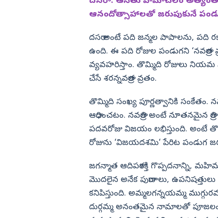
ఉండవు
దసరా. ఆసేతు హిమాచలం అత్యంత భక్త
ఆనందోత్సాహాలతో జరుపుకునే పండు
విజయనగరం
పార్వతీపురం మన
దసరా అంటే పది జన్మల పాపాలను, పది రకా
పశ్చిమ గోదావర
ఉంది. ఈ పది రోజుల పండుగని ‘నవరాత్ర వ్రత
ఏలూరు
వ్యవహరిస్తాం. తొమ్మిది రోజులు నియమ
చేసే శరన్నవరాత్ర వ్రతం.
వైఎస్సార్
అన్నమయ్య
తొమ్మిది సంఖ్య పూర్ణత్వానికి సంకేతం.
ఆరాధించటం. నవరాత్రి అంటే నూతనమైన రాత్రి ల
పదవరోజు విజయం లభిస్తుంది. అంటే తొమ్
రోజును ‘విజయదశమి‘ పేరిట పండుగ జ
జగన్మాత ఆదిపరాశక్తి గొప్పదనాన్ని, మ
మొదలైన అనేక పురాణాలు, ఉపనిషత్తులు వ
కనిపిస్తుంది. అమ్మలగన్నయమ్మ ముగ్గ
దుర్గమ్మ అనంతమైన నామాలతో పూజలందు