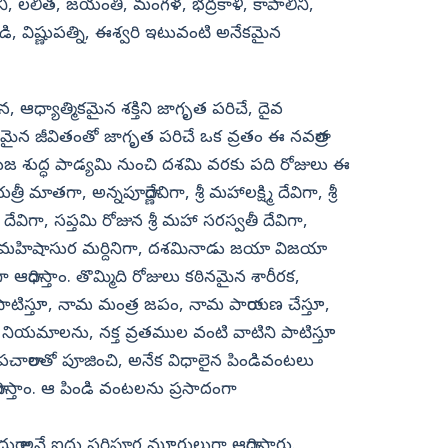
ాని, లలిత, జయంతి, మంగళ, భద్రకాళి, కాపాలిని,
డి, విష్ణుపత్ని, ఈశ్వరి ఇటువంటి అనేకమైన
, ఆధ్యాత్మికమైన శక్తిని జాగృత పరిచే, దైవ
ధమైన జీవితంతో జాగృత పరిచే ఒక వ్రతం ఈ నవరాత్ర
వయుజ శుద్ధ పాడ్యమి నుంచి దశమి వరకు పది రోజులు ఈ
ాతగా, అన్నపూర్ణాదేవిగా, శ్రీ మహాలక్ష్మి దేవిగా, శ్రీ
్వరీ దేవిగా, సప్తమి రోజున శ్రీ మహా సరస్వతీ దేవిగా,
డు మహిషాసుర మర్దినిగా, దశమినాడు జయా విజయా
గా ఆరాధిస్తాం. తొమ్మిది రోజులు కఠినమైన శారీరక,
టిస్తూ, నామ మంత్ర జపం, నామ పారాయణ చేస్తూ,
నియమాలను, నక్త వ్రతముల వంటి వాటిని పాటిస్తూ
ారాలతో పూజించి, అనేక విధాలైన పిండివంటలు
ాధిస్తాం. ఆ పిండి వంటలను ప్రసాదంగా
, దుర్గా అనే ఐదు పరిపూర్ణ మూర్తులుగా ఆరాధిస్తారు.