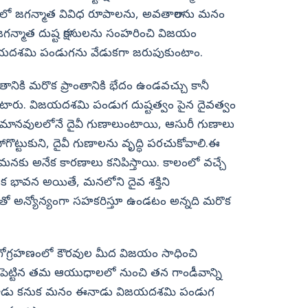
ులలో జగన్మాత వివిధ రూపాలను, అవతారాలను మనం
, జగన్మాత దుష్ట రాక్షసులను సంహరించి విజయం
జయదశమి పండుగను వేడుకగా జరుపుకుంటాం.
ికి మరొక ప్రాంతానికి భేదం ఉండవచ్చు కానీ
రు. విజయదశమి పండుగ దుష్టత్వం పైన దైవత్వం
మానవులలోనే దైవీ గుణాలుంటాయి, ఆసురీ గుణాలు
్టుకుని, దైవీ గుణాలను వృద్ధి పరచుకోవాలి.ఈ
కు అనేక కారణాలు కనిపిస్తాయి. కాలంలో వచ్చే
ం ఒక భావన అయితే, మనలోని దైవ శక్తిని
ో అన్యోన్యంగా సహకరిస్తూ ఉండటం అన్నది మరొక
గోగ్రహణంలో కౌరవుల మీద విజయం సాధించి
పెట్టిన తమ ఆయుధాలలో నుంచి తన గాండీవాన్ని
ించాడు కనుక మనం ఈనాడు విజయదశమి పండుగ