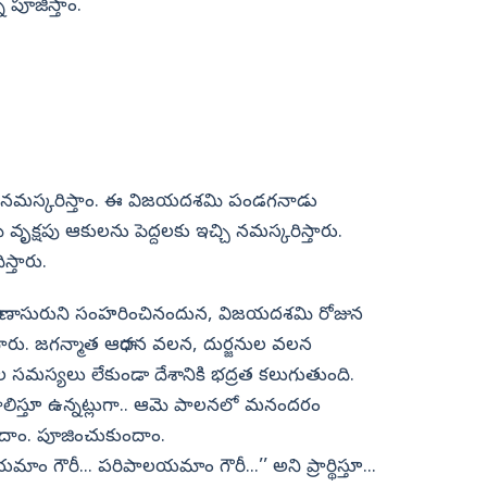
 పూజిస్తాం.
ు చేసి నమస్కరిస్తాం. ఈ విజయదశమి పండగనాడు
క్షపు ఆకులను పెద్దలకు ఇచ్చి నమస్కరిస్తారు.
స్తారు.
 రావణాసురుని సంహరించినందున, విజయదశమి రోజున
చేస్తారు. జగన్మాత ఆరాధన వలన, దుర్జనుల వలన
 సమస్యలు లేకుండా దేశానికి భద్రత కలుగుతుంది.
పాలిస్తూ ఉన్నట్లుగా.. ఆమె పాలనలో మనందరం
ుందాం. పూజించుకుందాం.
ాం గౌరీ... పరిపాలయమాం గౌరీ...’’ అని ప్రార్థిస్తూ...