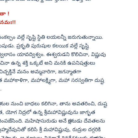
ితా !
మోనమః!!
కల్పం వల్లే సృష్టి స్థితి లయలన్నీ జరుగుతున్నాయి.
రుషుడు. ప్రకృతి పురుషుల కలయిక వల్లే సృష్టి
ిలాసం యావద్విశ్వం. ఈశ్వరుడని కొలిచినా, విష్ణువు
చినా ఉన్న శక్తి ఒక్కటే అని మనకి ఉపనిషత్తులు
, చిచ్ఛక్తినే మనం అమ్మవారిగా, జగన్మాతగా
మాత మహాకాళిగా, మహాలక్ష్మిగా, మహా సరస్వతిగా దుష్ట
.
క్షసుల నుంచి బాధలు కలిగినా, తాను అవతరించి, దుష్ట
త, యోగ నిద్రలో ఉన్న శ్రీమహావిష్ణువును జాగృత
ింపజేసింది. మహిషాసురుడు అనే రాక్షసుడు దేవతలను
హ్మదేవునితో కలిసి శ్రీ మహావిష్ణువు, రుద్రుల దగ్గరికి