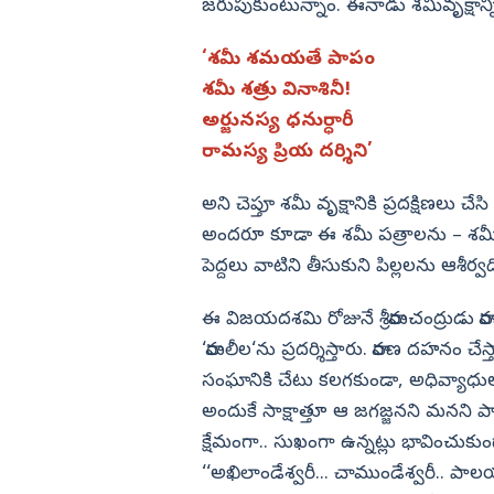
జరుపుకుంటున్నాం. ఈనాడు శమీవృక్షాన్ని
‘శమీ శమయతే పాపం
శమీ శత్రు వినాశినీ!
అర్జునస్య ధనుర్ధారీ
రామస్య ప్రియ దర్శిని’
అని చెప్తూ శమీ వృక్షానికి ప్రదక్షిణల
అందరూ కూడా ఈ శమీ పత్రాలను – శమీ వృ
పెద్దలు వాటిని తీసుకుని పిల్లలను ఆశీర్వది
ఈ విజయదశమి రోజునే శ్రీరామచంద్రుడు
‘రామలీల‘ను ప్రదర్శిస్తారు. రావణ దహనం 
సంఘానికి చేటు కలగకుండా, అధివ్యాధుల
అందుకే సాక్షాత్తూ ఆ జగజ్జనని మనని 
క్షేమంగా.. సుఖంగా ఉన్నట్లు భావించుక
‘‘అఖిలాండేశ్వరీ... చాముండేశ్వరీ.. పాలయమ