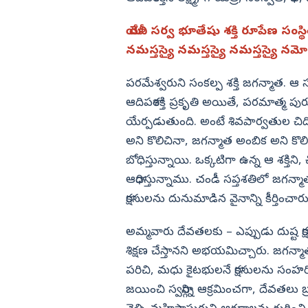
యా దేవీ సర్వ భూతేషు శక్తి రూపేణ సంస్థ
నమస్తస్యై నమస్తస్యై నమస్తస్యై న
పరమేశ్వరుని సంకల్ప శక్తి జగన్మాత. ఆ సం
ఆదిపరాశక్తి ప్రకృతి అయితే, పరమాత్మ పు
యేర్పడుతుంది. అంటే శివపార్వతుల చిద్వ
అని కొలిచినా, జగన్మాత అంబిక అని కొలి
బోధిస్తున్నాయి. ఒక్కటిగా ఉన్న ఆ శక్తిని
ఆరాధిస్తున్నాము. చండీ సప్తశతిలో జగన్
రాక్షసులను దునుమాడిన వైనాన్ని కీర్తించారు
అమ్మవారు దేవతలకు – ఎప్పుడు దుష్ట రా
శిక్షణ చేస్తానని అభయమిచ్చారు. జగన్మా
పరిచి, మధు కైటభులనే రాక్షసులను సంహర
జయించి స్వర్గాన్ని ఆక్రమించగా, దేవతలు బ్ర