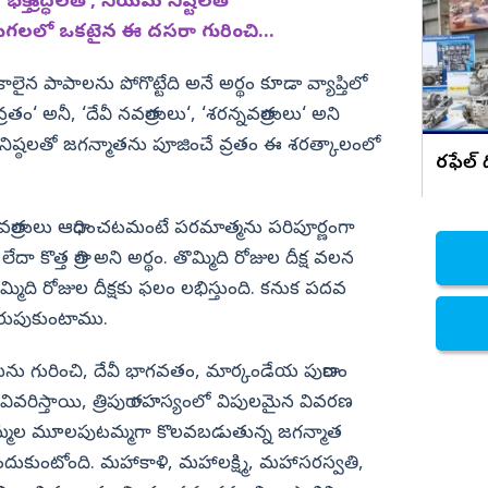
ి శ్రద్ధలతో, నియమ నిష్టలతో
గలలో ఒకటైన ఈ దసరా గురించి...
నిజామాబాద్
్యం
కామారెడ్డి
లైన పాపాలను పోగొట్టేది అనే అర్థం కూడా వ్యాప్తిలో
ి
రంగారెడ్డి
ం‘ అనీ, ‘దేవీ నవరాత్రులు‘, ‘శరన్నవరాత్రులు‘ అని
వికారాబాద్
 నిష్ఠలతో జగన్మాతను పూజించే వ్రతం ఈ శరత్కాలంలో
రఫేల్ 
వరంగల్
హన్మకొండ
 నవరాత్రులు ఆరాధించటమంటే పరమాత్మను పరిపూర్ణంగా
జనగాం
ేదా కొత్త రాత్రి అని అర్థం. తొమ్మిది రోజుల దీక్ష వలన
మిది రోజుల దీక్షకు ఫలం లభిస్తుంది. కనుక పదవ
జయశంకర్
రుపుకుంటాము.
మహబూబాబాద్
ములుగు
హిమను గురించి, దేవీ భాగవతం, మార్కండేయ పురాణం
ివరిస్తాయి, త్రిపురా రహస్యంలో విపులమైన వివరణ
ురమ్మల మూలపుటమ్మగా కొలవబడుతున్న జగన్మాత
కుంటోంది. మహాకాళి, మహాలక్ష్మి, మహాసరస్వతి,