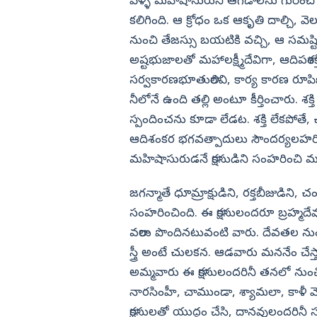
వెళ్ళి మహిషాసురుని ఆగడాలను గురించి చ
కలిగింది. ఆ క్రోధం ఒక ఆకృతి దాల్చి
నుంచి తేజస్సు బయటికి వచ్చి, ఆ సమష్ట
అష్టభుజాలతో మహాలక్ష్మీదేవిగా, ఆదిపరాశక్
సర్వకారణభూతురాలివి, కార్య కారణ రూపిణి
నీలోనే ఉంది తల్లి అంటూ కీర్తించారు. శ
స్పందించను కూడా లేడట. శక్తి లేకపోతే,
ఆదిశంకర భగవత్పాదులు సౌందర్యలహరిలో 
మహిషాసురుడనే రాక్షసుడిని సంహరించి మహ
జగన్మాతే ధూమ్రాక్షుడిని, రక్తబీజుడిని
సంహరించింది. ఈ రాక్షసులందరూ బ్రహ్మదేవ
వరాలు పొందినటువంటి వారు. దేవతల ను
స్త్రీ అంటే చులకన. ఆడవారు మననేం చేస్
అమ్మవారు ఈ రాక్షసులందరినీ తనలో నుంచి బ్ర
నారసింహీ, చాముండా, శ్యామలా, కాళీ 
రాక్షసులతో యుద్ధం చేసి, దానవులందరినీ 