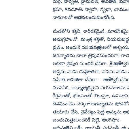
దుర్గ, పార్వతి, హైమవతి, అపరాజిత, భవ
క్షమా, శివదూతి, స్వాహా, స్వధా, చాముం
నామాలతో ఆరాధనలందుకుంటోంది.
మనలోని శక్తిని, శారీరకమైన, మానసికమైన
అనుగ్రహంతో, మంత్ర శక్తితో, నియమబద్
వ్రతం. అందుకే దసరా నవరాత్రులలో ఆశ్
జగన్మాతను బాలా త్రిపురసుందరిగా, గాయత్రీ మ
లలితా త్రిపుర సుందరీ దేవిగా, శ్రీ రాజరాజేశ
అష్టమి నాడు దుర్గామాతగా, నవమి నా
సహిత అపరాజితా దేవిగా – రాజరాజేశ్వరీ దేవి
మానసిక, ఆధ్యాత్మికమైన నియమాలను పా
కీర్తనలతో, భజనలతో కొలుస్తూ, ఉపవాస 
దశమినాడు చక్కగా జగన్మాతను షోడశోపచ
తయారు చేసి, నైవేద్యం పెట్టి అమ్మను ఆర
బంధుమిత్రులందరికీ పెట్టి, ఆరగిస్తాం.
ఆదిపరాశక్తిని లక్ష్మీ, గాయత్రీ, సరస్వతీ, రాధ