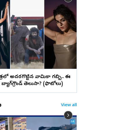
లు
సూర్య ‘విశ్వనాథ్ అండ్
స్టిల్స్
పాత్రలో అదరగొట్టిన వామికా గబ్బి.. ఈ
బ్యాగ్‌గ్రౌండ్‌ తెలుసా? (ఫొటోలు)
o
View all
నీ కంటే అడుక్కున్నవా