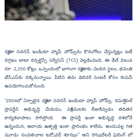
దర్శితా సదరన్‌ ఇండియా హ్యాపీ హోమ్స్‌ను కొనుగోలు చేస్తున్నట్లు ఐటీ
దిగ్గజం టాటా కన్సల్టెన్సీ సర్వీసెస్‌ (TCS) వెల్లడించింది. ఈ డీల్‌ విలువ
రూ. 2,250 కోట్లు. ఒప్పందంలో భాగంగా దర్శితాకు చెందిన స్థలం, భవంతి
టీసీఎస్‌కు దక్కనున్నాయి. వీటిని తమ డెలివరీ సెంటర్‌ కోసం కంపెనీ
ఉపయోగించుకోనుంది.
‘2004లో ఏర్పాటైన దర్శితా సదరన్‌ ఇండియా హ్యాపీ హోమ్స్‌.. కమర్షియల్‌
ప్రాపర్టీని అభివృద్ధి చేయడం, పరిశ్రమలకు లీజుకివ్వడం తదితర
కార్యకలాపాలు సాగిస్తోంది. ఈ ప్రాపర్టీ ఇంకా అభివృద్ధి దశలోనే
ఉన్నందున, ఆదాయ ఉత్పత్తి ఇంకా ప్రారంభం కాలేదు. అందువల్ల గత
మూడు సంవత్సరాల టర్నోవర్ శూన్యం" అని రెగ్యులేటరీ ఫైలింగ్ లో