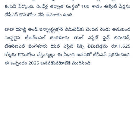
కంపెనీ పేర్కొంది. రెండేళ్ల తర్వాత సంస్థలో 100 శాతం ఈక్విటీ షేర్లను
టీసీఎస్ కొనుగోలు చేసే అవకాశం ఉంది.
టాటా రియాల్టీ అండ్ ఇన్ఫ్రాస్ట్రక్చర్ లిమిటెడ్‌కు చెందిన రెండు అనుబంధ
సంస్థలైన టీఆర్ఐఎల్ బెంగళూరు రియల్ ఎస్టేట్ ఫైవ్ లిమిటెడ్,
టీఆర్ఐఎల్ బెంగళూరు రియల్ ఎస్టేట్ సిక్స్ లిమిటెడ్లను రూ.1,625
కోట్లకు కొనుగోలు చేస్తున్నట్లు ఈ ఏడాది జనవరిలో టీసీఎస్ ప్రకటించింది.
ఈ ఒప్పందం 2025 జనవరి చివరి నాటికి ముగిసింది.