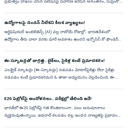
ప్రభుత్వం దాఖలు చేసిన పిటిషన్‌పై విచారణ జరిపిన అనంతరం, సుప్రీంకోర్టు
టెలికాం ఆపరేటర్లైన భారతి ఎయిర్‌టెల్, వొడాఫోన్ ఐడియాలకు ...
ఉద్యోగాలపై నందన్ నీలేకని కీలక వ్యాఖ్యలు!
ఆర్టిఫిషియల్ ఇంటెలిజెన్స్ (AI) వల్ల రాబోయే రోజుల్లో.. భారతదేశంలో
ఉద్యోగాల తీరు చాలా వరకు మారే అవకాశం ఉందని ఇన్ఫోసిస్ కో-ఫౌండర్
నందన్ నీలేకని అన్నారు. ముఖ్యంగా పెద్ద కంపెనీల్లో ఏఐ, ఆటోమేషన్
కారణంగా ఉద్...
ఈ-స్కూటర్లతో జాగ్రత్త.. బైక్‌లు, సైకిళ్ల కంటే ప్రమాదకరం!
ఎలక్ట్రిక్‌ స్కూటర్లు (ఈ-స్కూటర్లు) నడపడం మోటార్‌సైకిళ్లు లేదా సైకిళ్లు
నడపడం కంటే ప్రమాదకరమని ఓ తాజా అధ్యయనం వెల్లడించింది. ఈ-
స్కూటర్‌ (చిన్న చక్రాలవి) ప్రమాదాల్లో తలకు తీవ్రమైన గాయాలు, రక్తనాళాలు
దె...
E20 పెట్రోల్‌పై ఆందోళనలు.. పరీక్షల్లో తేలింది ఇదే!
భారత్‌లో ఈ20 పెట్రోల్‌పై గత కొంతకాలంగా.. పలు అనుమానాలు
వ్యక్తమవుతున్నాయి. ఇథనాల్ కలపడం వల్ల ఇంధన నాణ్యతపై ప్రభావం
పడుతుందా?.. క్లోరైడ్, తేమ లేదా నీరు కలిసే అవకాశం ఉందా? అనే ప్రశ్నలు