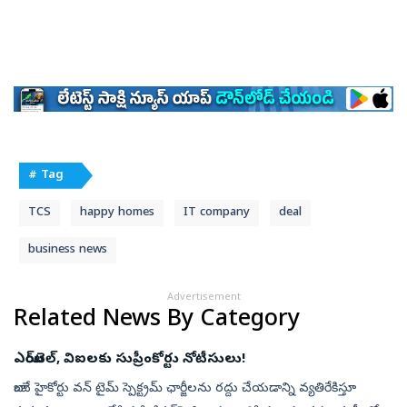
# Tag
TCS
happy homes
IT company
deal
business news
Advertisement
Related News By Category
ఎయిర్‌టెల్, విఐలకు సుప్రీంకోర్టు నోటీసులు!
బాంబే హైకోర్టు వన్ టైమ్ స్పెక్ట్రమ్ ఛార్జీలను రద్దు చేయడాన్ని వ్యతిరేకిస్తూ