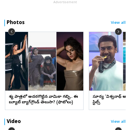
Advertisement
Photos
View all
వేశ్య పాత్రలో అదరగొట్టిన వామికా గబ్బి.. ఈ
సూర్య ‘విశ్వనాథ్ అం
బ్యూటీ బ్యాగ్‌గ్రౌండ్‌ తెలుసా? (ఫొటోలు)
స్టిల్స్
Video
View all