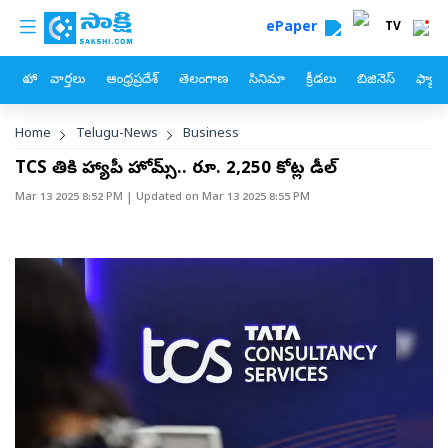
custom menu
Skip to main content
ePaper
TV
హోం
వార్తలు
ఆంధ్రప్రదేశ్
తెలంగాణ
సినిమా
క్రీడలు
బిజినెస్
ఫ్యామ
Breadcrumb
Home
Telugu-News
Business
TCS చేతికి హ్యాపీ హోమ్స్‌.. రూ. 2,250 కోట్ల డీల్‌
Mar 13 2025 8:52 PM
| Updated on
Mar 13 2025 8:55 PM