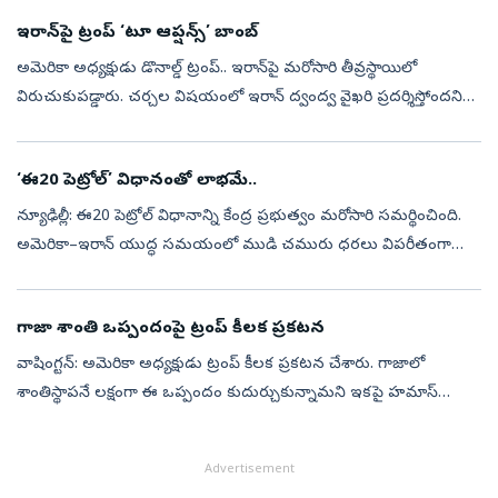
ఆరో...
ఇరాన్‌పై ట్రంప్‌ ‘టూ ఆప్షన్స్‌’ బాంబ్‌
అమెరికా అధ్యక్షుడు డొనాల్డ్‌ ట్రంప్‌.. ఇరాన్‌పై మరోసారి తీవ్రస్థాయిలో
విరుచుకుపడ్డారు. చర్చల విషయంలో ఇరాన్‌ ద్వంద్వ వైఖరి ప్రదర్శిస్తోందని
తీవ్ర అసంతృప్తి వ్యక్తం చేశారు. ఈ క్రమంలో ఇరాన్‌ ముందు ఇప్పుడ...
‘ఈ20 పెట్రోల్‌’ విధానంతో లాభమే..
న్యూఢిల్లీ: ఈ20 పెట్రోల్‌ విధానాన్ని కేంద్ర ప్రభుత్వం మరోసారి సమర్థించింది.
అమెరికా–ఇరాన్‌ యుద్ధ సమయంలో ముడి చమురు ధరలు విపరీతంగా
పెరిగినప్పుడు భారతీయ వినియోగదారులను ధరల భారం నుంచి
రక్షించడంలో ఈ20 పె...
గాజా శాంతి ఒప్పందంపై ట్రంప్‌ కీలక ప్రకటన
వాషింగ్టన్‌: అమెరికా అధ్యక్షుడు ట్రంప్ కీలక ప్రకటన చేశారు. గాజాలో
శాంతిస్థాపనే లక్షంగా ఈ ఒప్పందం కుదుర్చుకున్నామని ఇకపై హమాస్‌
చేతిలో ఎటువంటి ఆయుధాలుండవని పూర్తి నిరాయుధీకరణ జరుగుతుందని
పేర్కొన్నారు.గ...
Advertisement