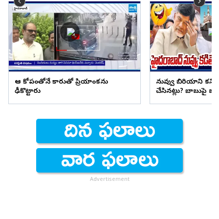
ఆ కోపంతోనే కారుతో ప్రియాంకను
నువ్వు బిరియాని కని
ఢీకొట్టారు
చేసినట్లు? బాబుపై బుగ్గన
Advertisement