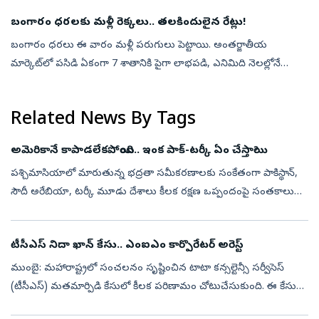
వినిపిస్తున్నాయి. ...
బంగారం ధరలకు మళ్లీ రెక్కలు.. తలకిందులైన రేట్లు!
బంగారం ధరలు ఈ వారం మళ్లీ పరుగులు పెట్టాయి. అంతర్జాతీయ
మార్కెట్‌లో పసిడి ఏకంగా 7 శాతానికి పైగా లాభపడి, ఎనిమిది నెలల్లోనే
అత్యుత్తమ వారపు పనితీరును నమోదు చేసింది. స్పాట్‌ గోల్డ్‌ ఔన్సుకు
సుమారు 4,336 డా...
Related News By Tags
అమెరికానే కాపాడలేకపోయింది.. ఇంక పాక్‌-టర్కీ ఏం చేస్తాయి?
పశ్చిమాసియాలో మారుతున్న భద్రతా సమీకరణాలకు సంకేతంగా పాకిస్థాన్‌,
సౌదీ అరేబియా, టర్కీ మూడు దేశాలు కీలక రక్షణ ఒప్పందంపై సంతకాలు
చేశాయి. అమెరికా-ఇరాన్‌ మధ్య పెరుగుతున్న ఉద్రిక్తతలు, గల్ఫ్‌ ప్రాంతంలో
నెలకొ...
టీసీఎస్‌ నిదా ఖాన్‌ కేసు.. ఎంఐఎం కార్పొరేటర్‌ అరెస్ట్‌
ముంబై: మహారాష్ట్రలో సంచలనం సృష్టించిన టాటా కన్సల్టెన్సీ సర్వీసెస్
(టీసీఎస్) మతమార్పిడి కేసులో కీలక పరిణామం చోటుచేసుకుంది. ఈ కేసులో
నిందితురాలైన మాజీ టీసీఎస్ ఉద్యోగి నిదా ఖాన్‌కు ఆశ్రయం కల్పించారనే