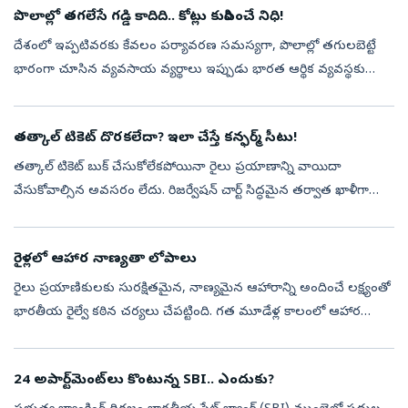
పొలాల్లో తగలేసే గడ్డి కాదిది.. కోట్లు కురిపించే నిధి!
దేశంలో ఇప్పటివరకు కేవలం పర్యావరణ సమస్యగా, పొలాల్లో తగులబెట్టే
భారంగా చూసిన వ్యవసాయ వ్యర్థాలు ఇప్పుడు భారత ఆర్థిక వ్యవస్థకు
సరికొత్త వాణిజ్య సరుకుగా (కమోడిటీ) రూపాంతరం చెందుతున్నాయి.
భారత్‌లో ఏటా దాదాప...
తత్కాల్ టికెట్ దొరకలేదా? ఇలా చేస్తే కన్ఫర్మ్‌ సీటు!
తత్కాల్‌ టికెట్‌ బుక్‌ చేసుకోలేకపోయినా రైలు ప్రయాణాన్ని వాయిదా
వేసుకోవాల్సిన అవసరం లేదు. రిజర్వేషన్‌ చార్ట్‌ సిద్ధమైన తర్వాత ఖాళీగా
ఉన్న సీట్లను ప్రయాణికులు ఆన్‌లైన్‌లోనే బుక్‌ చేసుకునే అవకాశం భారతీయ
...
రైళ్లలో ఆహార నాణ్యతా లోపాలు
రైలు ప్రయాణికులకు సురక్షితమైన, నాణ్యమైన ఆహారాన్ని అందించే లక్ష్యంతో
భారతీయ రైల్వే కఠిన చర్యలు చేపట్టింది. గత మూడేళ్ల కాలంలో ఆహార
నాణ్యత, పారిశుధ్య నిబంధనలను ఉల్లంఘించిన క్యాటరింగ్ లైసెన్సీలపై రైల్వే
శ...
24 అపార్ట్‌మెంట్‌లు కొంటున్న SBI.. ఎందుకు?