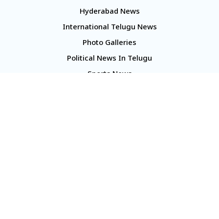
Hyderabad News
International Telugu News
Photo Galleries
Political News In Telugu
Sports News
TS Politics News
Telangana News
Telugu Movie Reviews
Company
About Us
Contact Us
Media Kit