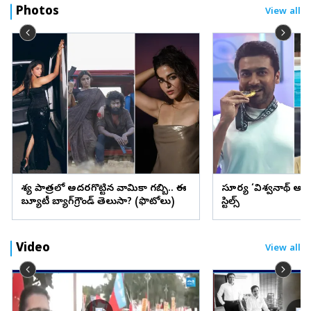
Photos
View all
వేశ్య పాత్రలో అదరగొట్టిన వామికా గబ్బి.. ఈ
సూర్య ‘విశ్వనాథ్ అం
బ్యూటీ బ్యాగ్‌గ్రౌండ్‌ తెలుసా? (ఫొటోలు)
స్టిల్స్
Video
View all