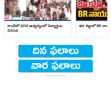
రాంచీలో AISA ఆధ్వర్యంలో విద్యార్థుల
భూ కబ్జాలో BR నాయ
నిరసన
Advertisement