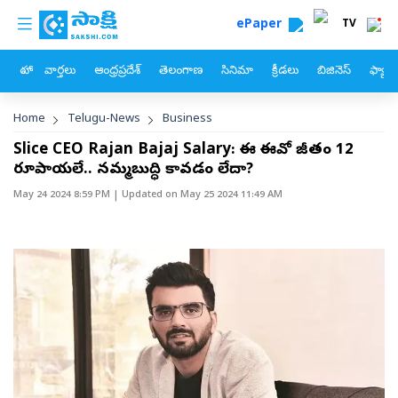
custom menu
Skip to main content
ePaper
TV
హోం
వార్తలు
ఆంధ్రప్రదేశ్
తెలంగాణ
సినిమా
క్రీడలు
బిజినెస్
ఫ్యామ
Breadcrumb
Home
Telugu-News
Business
Slice CEO Rajan Bajaj Salary: ఈ సీఈవో జీతం 12
రూపాయలే.. నమ్మబుద్ధి కావడం లేదా?
May 24 2024 8:59 PM
| Updated on
May 25 2024 11:49 AM