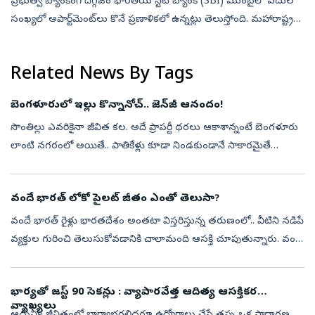
ప్రభుత్వ బ్యాంకింగ్‌ దిగ్గజం భారతీయ స్టేట్‌ బ్యాంక్‌ (SBI) ముంబైలో పదుల
సంఖ్యలో అపార్ట్‌మెంట్‌లు కొనే ప్రణాళికలో ఉన్నట్లు తెలుస్తోంది. మహారాష్ట్ర
హౌసింగ్ అండ్ ఏరియా డెవలప్‌మెంట్ అథారిటీ (MHADA) ఫస్ట్...
Related News By Tags
బెంగళూరులో ఇల్లు కొన్నానోచ్‌.. జెన్‌జీ ఆనందం!
సొంతిల్లు ఎవరికైనా జీవిత కల. అదే ప్రాపర్టీ ధరలు ఆకాశాన్నంటే బెంగళూరు
లాంటి నగరంలో అయితే.. పాతికేళ్లు కూడా నిండకుండానే సాకారమైతే
అంతకుమించిన విజయం ఇంకేముం‍ది అంటే అతిశయోక్తి కాదు. 24 ఏళ్ల
వయసులోనే రూ.1...
వందే భారత్ లోకో పైలట్ జీతం ఎంతో తెలుసా?
వందే భారత్ రైళ్లు భారతదేశం అంతటా విస్తరిస్తున్న తరుణంలో.. వీటిని నడిపే
వ్యక్తుల గురించి తెలుసుకోవడానికి చాలామంది ఆసక్తి చూపుతున్నారు. వందే
భారత్ లోకో పైలట్‌లను ఎలా నియమిస్తారు?, ఎలాంటి అర్హతలు కావలి?,...
భార్యతో జస్ట్‌ 90 సెకన్లు : వ్యాపారవేత్త ఆదిత్య ఆసక్తికర
వ్యాఖ్యలు