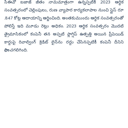
సీఈవో బజాజ్ జీతం నామమాత్రంగా ఉన్నప్పటికీ 2023 ఆర్థిక
సంవత్సరంలో చెల్లింపులు, రుణ వ్యాపార కార్యకలాపాల నుంచి స్లైస్ రూ
.847 కోట్ల ఆదాయాన్ని ఆర్జించింది. అంతకుముందు ఆర్థిక సంవత్సరంతో
పోలిస్తే ఇది మూడు రెట్లు అధికం. 2023 ఆర్థిక సంవత్సరం మొదటి
త్రైమాసికంలో కంపెనీ తన అప్పటి ఫ్లాగ్షిప్ ఉత్పత్తి అయిన ప్రీపెయిడ్
కార్డుపై రివాల్వింగ్ క్రెడిట్‌ లైన్‌ను రద్దు చేసినప్పటికీ కంపెనీ దీనిని
సాధించగలిగింది.