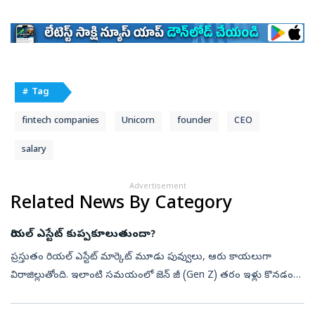
# Tag
fintech companies
Unicorn
founder
CEO
salary
Advertisement
Related News By Category
రియల్‌ ఎస్టేట్‌ కుప్పకూలుతుందా?
ప్రస్తుతం రియల్ ఎస్టేట్ మార్కెట్ మూడు పువ్వులు, ఆరు కాయలుగా
విరాజిల్లుతోంది. ఇలాంటి సమయంలో జెన్ జీ (Gen Z) తరం ఇళ్లు కొనడం
మానేస్తే?, ఏమవుతుందనే ప్రశ్న తలెత్తింది. దీనికి చాలామంది మార్కెట్
కుప్పకూలుతు...