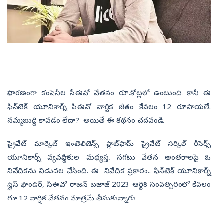
సాధారణంగా కంపెనీల సీఈవో వేతనం రూ.కోట్లలో ఉంటుంది. కానీ ఈ
ఫిన్‌టెక్‌ యూనికార్న్ సీఈవో వార్షిక జీతం కేవలం 12 రూపాయలే.
నమ్మబుద్ధి కావడం లేదా? అయితే ఈ కథనం చదవండి.
ప్రైవేట్ మార్కెట్ ఇంటెలిజెన్స్ ప్లాట్‌ఫామ్ ప్రైవేట్ సర్కిల్ రీసెర్చ్
యూనికార్న్ వ్యవస్థాపకుల మధ్యస్త, సగటు వేతన అంతరాలపై ఓ
నివేదికను విడుదల చేసింది. ఈ నివేదిక ప్రకారం.. ఫిన్‌టెక్ యూనికార్న్
స్లైస్‌ ఫౌండర్‌, సీఈవో రాజన్ బజాజ్ 2023 ఆర్థిక సంవత్సరంలో కేవలం
రూ.12 వార్షిక వేతనం మాత్రమే తీసుకున్నారు.