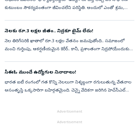
ఆధునిక జీవితంలో భార్యాభర్తలిద్దరూ ఉద్యోగాలు చేస్తే తప్ప ఒక సాధారణ
కుటుంబం సౌకర్యవంతంగా జీవించలేని పరిస్థితి. అందులో ఎంతో శ్రమ,
ఓర్పు, సహనం దాగి ఉంటుంది. అలాంటిది ఒక స్టార్టప్‌ను విజయవంతంగా
నడపాలంటే ఇద...
నెలకు రూ.3 లక్షల జీతం.. నిద్రకూ టైమ్ లేదు!
నెల తిరిగేసరికి ఖాతాలో రూ.3 లక్షల వేతనం జమవుతోంది.. సమాజంలో
మంచి గుర్తింపు, ఆకర్షణీయమైన కెరీర్.. కానీ, ప్రశాంతంగా నిద్రపోయేందుకు
సమయం లేదు. రోజుకు 15-16 గంటల పాటు నిరంతరాయంగా కంప్యూటర్
స్క్రీన్ల ముందే...
సీఈఓ ముందే ఉద్యోగుల నినాదాలు!
భారత ఐటీ రంగంలో గత కొన్ని నెలలుగా నిశ్శబ్దంగా రగులుతున్న వేతనాల
అసంతృప్తి ఒక్కసారిగా బహిర్గతమైంది. చెన్నై వేదికగా జరిగిన హెచ్‌సీఎల్
టెక్నాలజీస్ అంతర్గత వార్షిక కార్యక్రమంలో చోటుచేసుకున్న అనూహ్య
సంఘటన ...
Advertisement
Advertisement