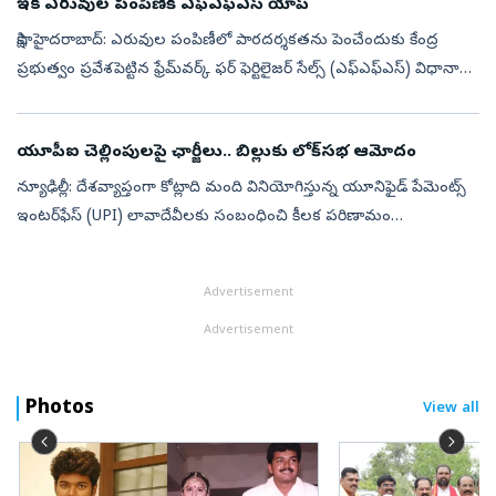
ఇక ఎరువుల పంపిణీకి ఎఫ్‌ఎఫ్‌ఎస్‌ యాప్‌
సాక్షి, హైదరాబాద్‌: ఎరువుల పంపిణీలో పారదర్శకతను పెంచేందుకు కేంద్ర
ప్రభుత్వం ప్రవేశపెట్టిన ఫ్రేమ్‌వర్క్‌ ఫర్‌ ఫెర్టిలైజర్‌ సేల్స్‌ (ఎఫ్‌ఎఫ్‌ఎస్‌) విధానా
న్ని తెలంగాణలో మరో 10 జిల్లాలకు విస్తరించారు. కే...
యూపీఐ చెల్లింపులపై ఛార్జీలు.. బిల్లుకు లోక్‌సభ ఆమోదం
న్యూఢిల్లీ: దేశవ్యాప్తంగా కోట్లాది మంది వినియోగిస్తున్న యూనిఫైడ్ పేమెంట్స్
ఇంటర్‌ఫేస్ (UPI) లావాదేవీలకు సంబంధించి కీలక పరిణామం
చోటుచేసుకుంది. యూపీఐ వంటి డిజిటల్ చెల్లింపులపై మర్చెంట్‌ డిస్కౌంట్‌
(MDR)...
Advertisement
Advertisement
Photos
View all