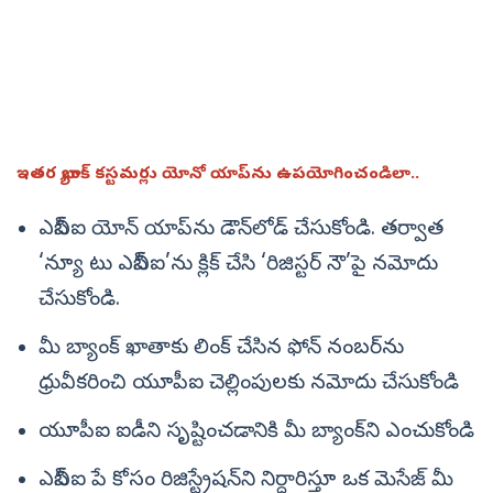
ఇతర బ్యాంక్‌ కస్టమర్లు యోనో యాప్‌ను ఉపయోగించండిలా..
ఎస్‌బీఐ యోన్‌ యాప్‌ను డౌన్‌లోడ్‌ చేసుకోండి. తర్వాత
‘న్యూ టు ఎస్‌బీఐ’ను క్లిక్‌ చేసి ‘రిజిస్టర్‌ నౌ’పై నమోదు
చేసుకోండి.
మీ బ్యాంక్ ఖాతాకు లింక్ చేసిన ఫోన్ నంబర్‌ను
ధ్రువీకరించి యూపీఐ చెల్లింపులకు నమోదు చేసుకోండి
యూపీఐ ఐడీని సృష్టించడానికి మీ బ్యాంక్‌ని ఎంచుకోండి
ఎస్‌బీఐ పే కోసం రిజిస్ట్రేషన్‌ని నిర్ధారిస్తూ ఒక మెసేజ్‌ మీ