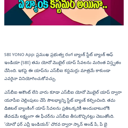
SBI YONO App: ప్రముఖ ప్రభుత్వ రంగ బ్యాంక్‌ స్టేట్‌ బ్యాంక్‌ ఆఫ్‌
ఇండియా (SBI) తమ యోనో మొబైల్‌ యాప్‌ సేవలను మరింత విస్తృతం
చేసింది. ఇకపై ఈ యాప్‌ను ఎస్‌బీఐ కస్టమర్లు మాత్రమే కాకుండా
ఎవరైనా వినియోగించుకోవచ్చు.
ఎస్‌బీఐ అకౌంట్‌ లేని వారు కూడా ఎస్‌బీఐ యోనో మొబైల్‌ యాప్‌ ద్వారా
యూపీఐ చెల్లింపులు చేసే సౌలభ్యాన్ని స్టేట్‌ బ్యాంక్‌ కల్పించింది. తమ
డిజిటల్‌ బ్యాంకింగ్‌ యాప్‌ సేవలను ప్రతిఒక్కరికీ అందుబాటులోకి
తేవడమే లక్ష్యంగా ఈ ఫీచర్‌ను ఎస్‌బీఐ తీసుకొచ్చినట్లు చెబుతోంది.
‘యోనో ఫర్‌ ఎవ్రీ ఇండియన్‌’ చొరవ ద్వారా స్కాన్‌ అండ్‌ పే, పే బై