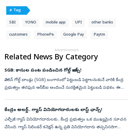
# Tag
SBI
YONO
mobile app
UPI
other banks
customers
PhonePe
Google Pay
Paytm
Advertisement
Related News By Category
SGB: కాసుల పంట పండించిన గోల్డ్ బాండ్స్!
సావరిన్ గోల్డ్ బాండ్లు (SGB) బంగారంలో పెట్టుబడి పెట్టాలనుకునే వారికి కేంద్ర
ప్రభుత్వం తరఫున ఆర్‌బీఐ అందించే సురక్షితమైన పెట్టుబడి పథకం. ఈ
బాండ్ల ద్వారా బంగారం ధర పెరుగుదల వల్ల లాభం పొందడంతో పాటు ప్రతి...
కేంద్రం అలర్ట్.. గ్యాస్ వినియోగదారులకు లాస్ట్ ఛాన్స్!
ఎల్పీజీ గ్యాస్ వినియోగదారులకు.. కేంద్ర ప్రభుత్వం ఒక ముఖ్యమైన సూచన
చేసింది. గ్యాస్ సిలిండర్ కనెక్షన్ ఉన్న ప్రతి వినియోగదారు తప్పనిసరిగా