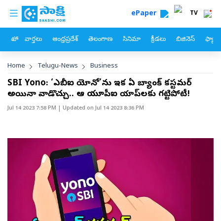
custom menu
Skip to main content
ePaper
TV
హోం
వార్తలు
ఆంధ్రప్రదేశ్
తెలంగాణ
సినిమా
క్రీడలు
బిజినెస్
ఫ్యామ
Breadcrumb
Home
Telugu-News
Business
SBI Yono: ‘ఎస్‌బీఐ యోనో’ను ఇక ఏ బ్యాంక్‌ కస్టమర్‌
అయినా వాడొచ్చు.. ఆ యూపీఐ యాప్‌లకు గట్టిపోటీ!
Jul 14 2023 7:58 PM
| Updated on
Jul 14 2023 8:36 PM