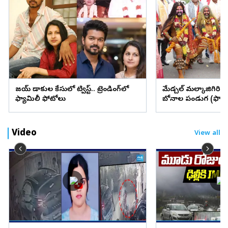
విజయ్ విడాకుల కేసులో ట్విస్ట్.. ట్రెండింగ్‌లో
మేడ్చల్ మల్కాజిగిరి జిల్
ఫ్యామిలీ ఫోటోలు
బోనాల పండుగ (ఫొటో
Video
View all