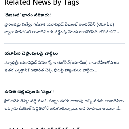
Related News By Tags
‘డిజిటల్‌’ భారం సరికాదు!
ప్రారంభమై పదేళ్లు గడిచాక యూనిఫైడ్‌ పేమెంట్‌ ఇంటర్‌ఫేస్‌ (యూపీఐ)
ద్వారా సాగే డిజిటల్‌ లావాదేవీలకు వడ్డింపు మొదలుకాబోతోంది. లోక్‌సభలో
గురువారం గందర గోళం నెలకొన్నప్పుడు, ఎలాంటి చర్చా లేకుండా ఇందుకు
సంబంధ...
యూపీఐ చెల్లింపులపై చార్జీలు
న్యూఢిల్లీ: యూనిఫైడ్‌ పేమెంట్స్‌ ఇంటర్‌ఫేస్‌(యూపీఐ) లావాదేవీలతోపాటు
ఇతర ఎల్రక్టానిక్‌ ఆధారిత చెల్లింపులపై బ్యాంకులు చార్జీలు
విధించబోతున్నాయి. ఈ మేరకు బ్యాంకులకు అధికారం కల్పిస్తూ పేమెంట్,
సెటిల్‌మెంట...
ఉచిత చెల్లింపులకు 'చెల్లు'!
సాక్షి బిజినెస్‌ డెస్క్‌: పల్లె నుంచి పట్నం వరకు దాదాపు అన్ని నగదు లావాదేవీలు
ఇప్పుడు డిజిటల్‌ పద్ధతిలోనే జరుగుతున్నాయి. అది రూపాయి అయినా వేల
రూపాయలైనా సరే..స్మార్ట్‌ ఫోన్‌ ద్వారా క్యూఆర్‌ కోడ్‌ స్కాన...