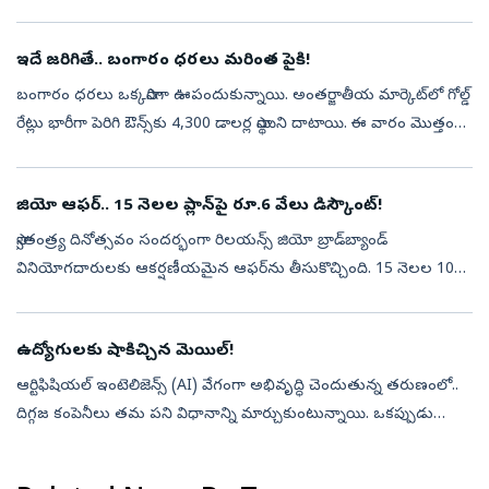
ఈకేవైసీ (e-KYC) ప్రక్రియను పూర్తి చేయాలని వెల్లడించింది.నిజానికి ...
ఇదే జరిగితే.. బంగారం ధరలు మరింత పైకి!
బంగారం ధరలు ఒక్కసారిగా ఊపందుకున్నాయి. అంతర్జాతీయ మార్కెట్‌లో గోల్డ్
రేట్లు భారీగా పెరిగి ఔన్స్‌కు 4,300 డాలర్ల స్థాయిని దాటాయి. ఈ వారం మొత్తం
చూస్తే.. బంగారం ధరలు 6 శాతానికి పైగా పెరిగాయి. ఈ ఏడాది జనవ...
జియో ఆఫర్‌.. 15 నెలల ప్లాన్‌పై రూ.6 వేలు డిస్కౌంట్‌!
స్వాతంత్ర్య దినోత్సవం సందర్భంగా రిలయన్స్ జియో బ్రాడ్‌బ్యాండ్
వినియోగదారులకు ఆకర్షణీయమైన ఆఫర్‌ను తీసుకొచ్చింది. 15 నెలల 100
Mbps బ్రాడ్‌బ్యాండ్ ప్లాన్‌ను రూ.10,000కే అందిస్తోంది. సాధారణంగా దాదాపు
రూ.1...
ఉద్యోగులకు షాకిచ్చిన మెయిల్!
ఆర్టిఫిషియల్ ఇంటెలిజెన్స్ (AI) వేగంగా అభివృద్ధి చెందుతున్న తరుణంలో..
దిగ్గజ కంపెనీలు తమ పని విధానాన్ని మార్చుకుంటున్నాయి. ఒకప్పుడు
ఉద్యోగులకు సహాయపడే టెక్నాలజీగా ఉన్న ఏఐ.. ఇప్పుడు కొన్ని ఉద్యోగాలనే
భర...