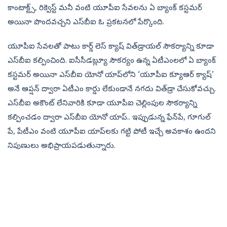
కాంటాక్ట్స్‌, రిక్వెస్ట్‌ మనీ వంటి యూపీఐ సేవలను ఏ బ్యాంక్‌ కస్టమర్‌
అయినా పొందవచ్చని ఎస్‌బీఐ ఓ ప్రకటనలో పేర్కొంది.
యూపీఐ సేవలతో పాటు కార్డ్‌ లెస్‌ క్యాష్‌ విత్‌డ్రాయల్‌ సౌకర్యాన్ని కూడా
ఎస్‌బీఐ కల్పించింది. ఐసీసీడబ్ల్యూ సౌకర్యం ఉన్న ఏటీఎంలలో ఏ బ్యాంక్‌
కస్టమర్‌ అయినా ఎస్‌బీఐ యోనో యాప్‌లోని ‘యూపీఐ క్యూఆర్‌ క్యాష్‌’
అనే ఆప్షన్‌ ద్వారా ఏటీఎం కార్డు లేకుండానే నగదు విత్‌డ్రా చేసుకోవచ్చు.
ఎస్‌బీఐ అకౌంట్‌ లేనివారికి కూడా యూపీఐ చెల్లింపుల సౌకర్యాన్ని
కల్పించడం ద్వారా ఎస్‌బీఐ యోనో యాప్‌.. ఇప్పుడున్న ఫేన్‌పే, గూగుల్‌
పే, పేటీఎం వంటి యూపీఐ యాప్‌లకు గట్టి పోటీ ఇచ్చే అవకాశం ఉందని
నిపుణులు అభిప్రాయపడుతున్నారు.