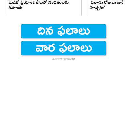
మెడికో ప్రియాంక కేసులో నిందితులకు
మూడు రోజులు భారీ వ
రిమాండ్
హెచ్చరిక
Advertisement