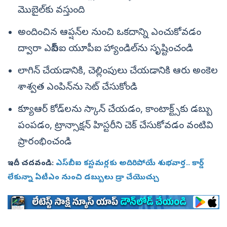
మొబైల్‌కు వస్తుంది
అందించిన ఆప్షన్‌ల నుంచి ఒకదాన్ని ఎంచుకోవడం
ద్వారా ఎస్‌బీఐ యూపీఐ హ్యాండిల్‌ను సృష్టించండి
లాగిన్ చేయడానికి, చెల్లింపులు చేయడానికి ఆరు అంకెల
శాశ్వత ఎంపిన్‌ను సెట్ చేసుకోండి
క్యూఆర్‌ కోడ్‌లను స్కాన్ చేయడం, కాంటాక్ట్స్‌కు డబ్బు
పంపడం, ట్రాన్సాక్షన్‌ హిస్టరీని చెక్‌ చేసుకోవడం వంటివి
ప్రారంభించండి
ఇదీ చదవండి:
ఎస్‌బీఐ కస్టమర్లకు అదిరిపోయే శుభవార్త.. కార్డ్‌
లేకున్నా ఏటీఎం నుంచి డబ్బులు డ్రా చేయొచ్చు