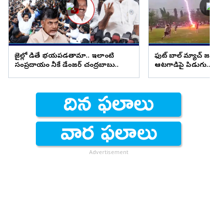
జైల్లో పెడితే భయపడతామా.. ఇలాంటి
ఫుట్ బాల్ మ్యాచ్ జ
సంప్రదాయం నీకే డేంజర్ చంద్రబాబు..
ఆటగాడిపై పిడుగు.. ష
Advertisement