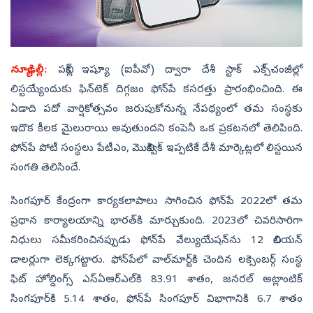
న్యూఢిల్లీ:
పబ్లిక్‌ ఇష్యూ (ఐపీవో) ద్వారా దేశీ స్టాక్‌ ఎక్సే్చంజీల్లో
లిస్టయ్యేందుకు ఫిన్‌టెక్‌ దిగ్గజం ఫోన్‌పే కసరత్తు ప్రారంభించింది. ఈ
ఏడాది పదో వార్షికోత్సవం జరుపుకోనున్న నేపథ్యంలో తమ సంస్థకు
ఇదొక కీలక మైలురాయి అవుతుందని కంపెనీ ఒక ప్రకటనలో తెలిపింది.
ఫోన్‌పే పోటీ సంస్థలు పేటీఎం, మొబిక్విక్‌ ఇప్పటికే దేశీ మార్కెట్లలో లిస్టయిన
సంగతి తెలిసిందే.
సింగపూర్‌ కేంద్రంగా కార్యకలాపాలు సాగించిన ఫోన్‌పే 2022లో తమ
ప్రధాన కార్యాలయాన్ని భారత్‌కి మార్చుకుంది. 2023లో చివరిసారిగా
నిధులు సమీకరించినప్పుడు ఫోన్‌పే వేల్యుయేషన్‌ను 12 బిలియన్‌
డాలర్లుగా లెక్కగట్టారు. ఫోన్‌పేలో వాల్‌మార్ట్‌కి చెందిన లక్సెంబర్గ్‌ సంస్థ
ఫిట్‌ హోల్డింగ్స్‌ ఎస్‌ఏఆర్‌ఎల్‌కి 83.91 శాతం, జనరల్‌ అట్లాంటిక్‌
సింగపూర్‌కి 5.14 శాతం, ఫోన్‌పే సింగపూర్‌ విభాగానికి 6.7 శాతం