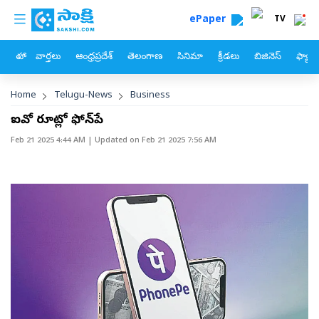
custom menu
Skip to main content
ePaper
TV
హోం
వార్తలు
ఆంధ్రప్రదేశ్
తెలంగాణ
సినిమా
క్రీడలు
బిజినెస్
ఫ్యామ
Breadcrumb
Home
Telugu-News
Business
ఐపీవో రూట్లో ఫోన్‌పే
Feb 21 2025 4:44 AM
| Updated on
Feb 21 2025 7:56 AM