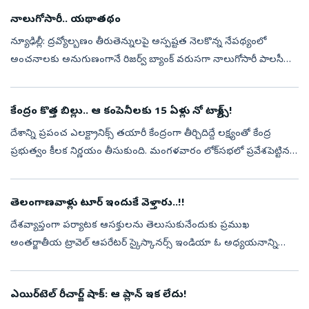
నాలుగోసారీ.. యథాతథం
న్యూఢిల్లీ: ద్రవ్యోల్బణం తీరుతెన్నులపై అస్పష్టత నెలకొన్న నేపథ్యంలో
అంచనాలకు అనుగుణంగానే రిజర్వ్‌ బ్యాంక్‌ వరుసగా నాలుగోసారీ పాలసీ
రేట్లను యథాతథంగా కొనసాగించింది. కీలకమైన రెపో రేటును 5.5 శాతంగానే
ఉంచాల...
కేంద్రం కొత్త బిల్లు.. ఆ కంపెనీలకు 15 ఏళ్లు నో ట్యాక్స్‌!
దేశాన్ని ప్రపంచ ఎలక్ట్రానిక్స్ తయారీ కేంద్రంగా తీర్చిదిద్దే లక్ష్యంతో కేంద్ర
ప్రభుత్వం కీలక నిర్ణయం తీసుకుంది. మంగళవారం లోక్‌సభలో ప్రవేశపెట్టిన
పన్నులు, ఇతర చట్టాల (సవరణ) బిల్లు-2026లో ఎలక్ట్రానిక్స్ ...
తెలంగాణవాళ్లు టూర్‌ ఇందుకే వెళ్తారు..!!
దేశవ్యాప్తంగా పర్యాటక ఆసక్తులను తెలుసుకునేందుకు ప్రముఖ
అంతర్జాతీయ ట్రావెల్‌ ఆపరేటర్‌ స్కైస్కానర్స్‌ ఇండియా ఓ అధ్యయనాన్ని
నిర్వహించింది. దీని ఆధారంగా బంజారాహిల్స్‌లోని హయత్‌ ప్లేస్‌లో
నిర్వహించిన ఓ కార...
ఎయిర్‌టెల్ రీచార్జ్‌ షాక్‌: ఆ ప్లాన్‌ ఇక లేదు!