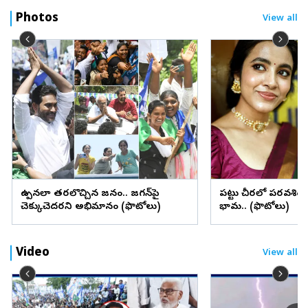
Photos
View all
ఉప్పెనలా తరలొచ్చిన జనం.. జగన్‌పై
పట్టు చీరలో పరవశిం
చెక్కుచెదరని అభిమానం (ఫొటోలు)
భామ.. (ఫొటోలు)
Video
View all