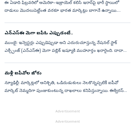
ఈ ఏడాది ఫిబ్రవరిలో అమెరికా–ఇజ్రాయెల్‌ కలిసి ఇరాన్‌పై భారీ స్థాయిలో
దాడులు మొదలుపెట్టేంత వరకూ భారత మార్కెట్లు బాగానే ఉన్నాయి.
పైపెచ్చు జీవితకాల గరిష్ట స్థాయిలకు అటూఇటుగా ఉన్నాయి. బుల్‌ మార్కెట్‌
మంచి జ...
ఎన్‌ఎస్‌ఈ మెగా ఐపీఓ ఎప్పుడంటే..
ముంబై: ఇన్వెస్టర్లు ఎప్పుడెప్పుడా అని ఎదురుచూస్తున్న నేషనల్‌ స్టాక్‌
ఎక్స్ఛేంజ్‌ (ఎన్‌ఎస్‌ఈ) మెగా పబ్లిక్‌ ఇష్యూకి ముహూర్తం ఖరారైంది. దాదాపు
రూ.30,000 కోట్ల నిధుల సమీకరణే లక్ష్యంగా రానున్న ఈ ఐపీఓ ఈ ఏడ...
మళ్లీ ఐపీవోల జోరు
న్యూఢిల్లీ: మార్కెట్లలో అనిశ్చితి, ఒడిదుడుకులు నెలకొన్నప్పటికీ ఐపీవో
మార్కెట్‌ నెమ్మదిగా పుంజుకుంటున్న దాఖలాలు కనిపిస్తున్నాయి. ఈక్విరస్‌
క్యాపిటల్‌ నివేదిక ప్రకారం ఈ ఏడాది ఇప్పటివరకు రూ. 27,000 కోట్ల...
Advertisement
Advertisement