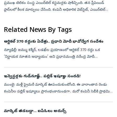
‍ప్రముఖ టెలికం సంస్థ ఎయిర్‌టెల్ కస్టమర్లకు షాకిచ్చింది. తన ప్రీపెయిడ్‌
ప్లాన్‌లలో కీలక మార్పులు చేసింది. కంపెనీ అధికారిక వెబ్‌సైట్‌, ఎయిర్‌టెల్‌
థ్యాంక్స్‌ యాప్‌లో ఇప్పటి వరకు అందుబాటులో ఉన్న రూ.299 ప...
Related News By Tags
ఆర్టికల్ 370 రద్దుకు ఏడేళ్లు.. ప్రధాని మోదీ భావోద్వేగ సందేశం
న్యూఢిల్లీ: జమ్ము కశ్మీర్, లడఖ్‌ల ప్రయాణంలో ఆర్టికల్ 370 రద్దు ఒక
‘నిర్ణాయక నూతన అధ్యాయం’ అని ప్రధానమంత్రి నరేంద్ర మోదీ
అభివర్ణించారు. ఆర్టికల్ 370 రద్దుకు ఏడేళ్లు పూర్తయిన సందర్భంగా
బుధవారం ఆయన ఈ చార...
ఇన్వెస్టర్లకు గుడ్‌న్యూస్.. పబ్లిక్‌ ఇష్యూల సందడి!
ముంబై: మళ్లీ ప్రైమరీ మార్కెట్‌ ఊపందుకుంటోంది. ఈ వారాంతాన రెండు
కంపెనీల పబ్లిక్‌ ఇష్యూలు ప్రారంభంకానుండగా.. మరో కంపెనీ సెబీకి ప్రాథమిక
దరఖాస్తు దాఖలు చేసింది. పీఈ దిగ్గజం కేకేఆర్‌కు పెట్టుబడులున్న లీప్...
మార్కెట్‌ తడబడ్డా... ఐపీఓలు అదుర్స్‌