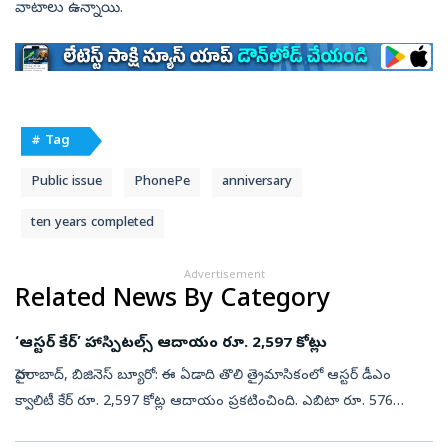
వాటాలు ఉన్నాయి.
# Tag
Public issue
PhonePe
anniversary
ten years completed
Advertisement
Related News By Category
‘ఆస్టర్‌ కేర్‌’ హాస్పిటల్స్‌ ఆదాయం రూ. 2,597 కోట్లు
హైదరాబాద్, బిజినెస్‌ బ్యూరో: ఈ ఏడాది తొలి త్రైమాసికంలో ఆస్టర్‌ డీఎం
క్వాలిటీ కేర్‌ రూ. 2,597 కోట్ల ఆదాయం ప్రకటించింది. ఎబిటా రూ. 576
కోట్లుగా నమోదైంది. ఆస్టర్‌ డీఎం హెల్త్‌కేర్, క్వాలిటీ కేర్‌ ఇండియా ...