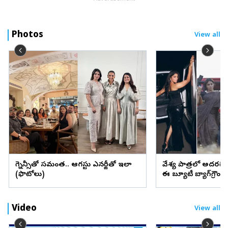
Photos
View all
ప్రెగ్నెన్సీతో సమంత.. ఆగస్టు ఎనర్జీతో ఇలా
వేశ్య పాత్రలో అదరగొట్
(ఫొటోలు)
ఈ బ్యూటీ బ్యాగ్‌గ్రౌం
Video
View all