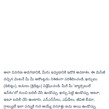
అలా వివరణ అడగడానికి, మీరు ఇవ్వడానికి ఇదొక అవకాశం. ఈ మెసేజీ
వచ్చిన వెంటనే మీ మీ అకౌంట్లను నిశితంగా పరిశీలించండి. ఖర్చులు
(డెబిట్లు), జమలు (క్రెడిట్లు) విశ్లేషించండి. మీరే మీ ’ట్యాక్సబుల్‌
ఇన్‌కం’లో నుంచి బదిలీ చేసి ఉండొచ్చు. ఖర్చు పెట్టి ఉండొచ్చు. అటూ,
ఇటూ బదిలీ చేసి ఉంటారు. ఎన్‌ఎస్‌సీలు, ఎఫ్‌డీలు, జీవిత బీమా,
గ్రాట్యుటీ ఇలా పన్నుకి గురి అయ్యే వసూళ్లు జమ అయి ఉండొచ్చు.