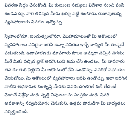
వివరణ సిద్ధం చేసుకోండి. మీ కుటుంబ సభ్యులు విదేశాల నుంచి పంపి
ఉండవచ్చు. వారి తరఫున మీరు ఖర్చు పెట్టి ఉంటారు. రుజువులున్న
వ్యవహారాలకు వివరణ ఇవ్వొచ్చు.
స్నేహంలోనూ, బంధుత్వంలోనూ, మొహమాటంతో మీ అకౌంటులో
వ్యవహారాలు ఎవరైనా జరిపి ఉన్నా వివరణ ఇచ్చే బాధ్యత మీ తలపైనే
పడుతుంది. ఉదాహరణకు మావగారు పొలం అమ్మగా వచ్చిన నగదు;
మీరే మీకు వచ్చిన బ్లాక్‌ అమౌంటుని జమ చేసి ఉండటం; మీ బావగారు
తన కూతురి పెళ్లికని మీ అకౌంటులో వేసి ఉండొచ్చు. ఎవరికో సహాయం
చేయబోయి, మీ అకౌంటులో వ్యవహారాలు జరిపి ఉండొచ్చు. ఇలా జరిగిన
వాటిని అధికారుల సంతృప్తి మేరకు వివరించగలిగితే ఓకే. లేదంటే
వెంటనే విశ్లేషించండి. వృత్తి నిపుణులను సంప్రదించండి. చివరి
అవకాశాన్ని సద్వినియోగం చేసుకుని, ఉత్తమ పౌరుడిగా మీ బాధ్యతలు
నిర్వర్తించండి.