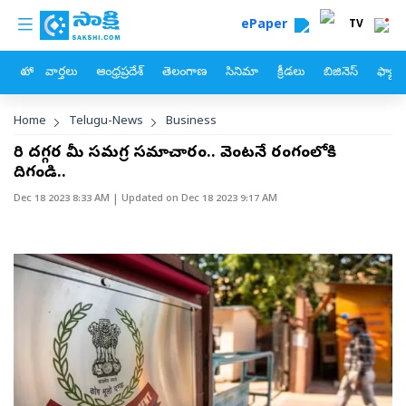
custom menu
Skip to main content
ePaper
TV
హోం
వార్తలు
ఆంధ్రప్రదేశ్
తెలంగాణ
సినిమా
క్రీడలు
బిజినెస్
ఫ్యామ
Breadcrumb
Home
Telugu-News
Business
వారి దగ్గర మీ సమగ్ర సమాచారం.. వెంటనే రంగంలోకి
దిగండి..
Dec 18 2023 8:33 AM
| Updated on
Dec 18 2023 9:17 AM