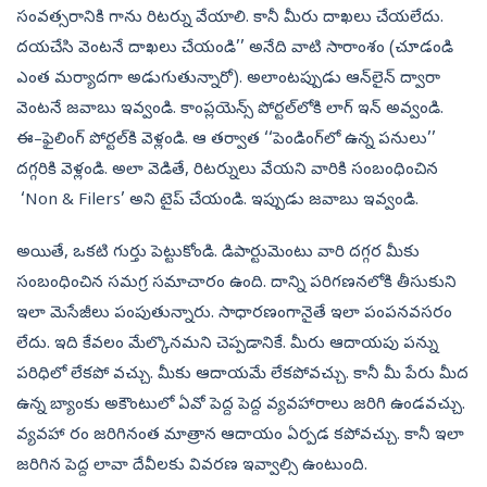
సంవత్సరానికి గాను రిటర్ను వేయాలి. కానీ మీరు దాఖలు చేయలేదు.
దయచేసి వెంటనే దాఖలు చేయండి’’ అనేది వాటి సారాంశం (చూడండి
ఎంత మర్యాదగా అడుగుతున్నారో). అలాంటప్పుడు ఆన్‌లైన్‌ ద్వారా
వెంటనే జవాబు ఇవ్వండి. కాంప్లయెన్స్‌ పోర్టల్‌లోకి లాగ్‌ ఇన్‌ అవ్వండి.
ఈ–ఫైలింగ్‌ పోర్టల్‌కి వెళ్లండి. ఆ తర్వాత ‘‘పెండింగ్‌లో ఉన్న పనులు’’
దగ్గరికి వెళ్లండి. అలా వెడితే, రిటర్నులు వేయని వారికి సంబంధించిన
‘Non & Filers’ అని టైప్‌ చేయండి. ఇప్పుడు జవాబు ఇవ్వండి.
అయితే, ఒకటి గుర్తు పెట్టుకోండి. డిపార్టుమెంటు వారి దగ్గర మీకు
సంబంధించిన సమగ్ర సమాచారం ఉంది. దాన్ని పరిగణనలోకి తీసుకుని
ఇలా మెసేజీలు పంపుతున్నారు. సాధారణంగానైతే ఇలా పంపనవసరం
లేదు. ఇది కేవలం మేల్కొనమని చెప్పడానికే. మీరు ఆదాయపు పన్ను
పరిధిలో లేకపో వచ్చు. మీకు ఆదాయమే లేకపోవచ్చు. కానీ మీ పేరు మీద
ఉన్న బ్యాంకు అకౌంటులో ఏవో పెద్ద పెద్ద వ్యవహారాలు జరిగి ఉండవచ్చు.
వ్యవహా రం జరిగినంత మాత్రాన ఆదాయం ఏర్పడ కపోవచ్చు. కానీ ఇలా
జరిగిన పెద్ద లావా దేవీలకు వివరణ ఇవ్వాల్సి ఉంటుంది.