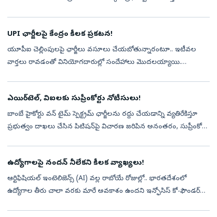
సాధారణంగా.. కొన్ని నాన్ ఇమిగ్రెంట్ వీసాలపై ఉన్న ఉద్యోగి తన ఉ...
UPI ఛార్జీలపై కేంద్రం కీలక ప్రకటన!
యూపీఐ చెల్లింపులపై ఛార్జీలు వసూలు చేయబోతున్నారంటూ.. ఇటీవల
వార్తలు రావడంతో వినియోగదారుల్లో సందేహాలు మొదలయ్యాయి.
ముఖ్యంగా పేమెంట్ అండ్ సెటిల్మెంట్ సిస్టమ్స్ యాక్ట్ 2007లో మార్పులకు
సంబంధించిన బిల్లు లోక...
ఎయిర్‌టెల్, విఐలకు సుప్రీంకోర్టు నోటీసులు!
బాంబే హైకోర్టు వన్ టైమ్ స్పెక్ట్రమ్ ఛార్జీలను రద్దు చేయడాన్ని వ్యతిరేకిస్తూ
ప్రభుత్వం దాఖలు చేసిన పిటిషన్‌పై విచారణ జరిపిన అనంతరం, సుప్రీంకోర్టు
టెలికాం ఆపరేటర్లైన భారతి ఎయిర్‌టెల్, వొడాఫోన్ ఐడియాలకు ...
ఉద్యోగాలపై నందన్ నీలేకని కీలక వ్యాఖ్యలు!
ఆర్టిఫిషియల్ ఇంటెలిజెన్స్ (AI) వల్ల రాబోయే రోజుల్లో.. భారతదేశంలో
ఉద్యోగాల తీరు చాలా వరకు మారే అవకాశం ఉందని ఇన్ఫోసిస్ కో-ఫౌండర్
నందన్ నీలేకని అన్నారు. ముఖ్యంగా పెద్ద కంపెనీల్లో ఏఐ, ఆటోమేషన్
కారణంగా ఉద్...