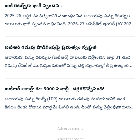
ఐటీ రిటర్న్స్‌కు భారీ స్పందన..
2025-26 ఆర్థిక సంవత్సరానికి సంబంధించిన ఆదాయపు పన్ను రిటర్నుల
దాఖలుకు భారీ స్పందన లభించింది. 2026-27 అసెస్‌మెంట్‌ ఇయర్‌ (AY 2026-
27) కోసం జూలై 31 నాటికి 5.9 కోట్లకు పైగా ఆదాయపు పన్ను రిటర్నులు
(ITRs) ద...
ఐటీఆర్ గడువు పొడిగింపుపై ప్రభుత్వం స్పష్టత
ఆదాయపు పన్ను రిటర్నుల (ఐటీఆర్‌) దాఖలుకు నిర్దేశించిన జులై 31 తుది
గడువు రేపటితో ముగుస్తుండటంతో పన్ను చెల్లింపుదారుల్లో తీవ్ర ఉత్కంఠ
నెలకొంది. సామాజిక మాధ్యమాల్లో డెడ్‌లైన్ పొడిగింపుపై రకరకాల ప్రచారాలు...
ఐటీఆర్‌ అలర్ట్‌: రూ.5000 పెనాల్టీ.. దగ్గరకొచ్చేసింది!
ఆదాయపు పన్ను రిటర్న్‌ (ITR) దాఖలుకు గడువు ముగియడానికి ఇంక
కేవలం రెండు రోజులు మాత్రమే మిగిలి ఉంది. దీంతో పన్ను చెల్లింపుదారులు
అప్రమత్తంగా ఉండాలని ఇన్‌కమ్‌ ట్యాక్స్‌ నిపుణులు సూచిస్తున్నారు. 2025–
26 ఆర...
Advertisement
Advertisement