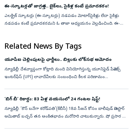
ఈ-స్కూటర్లతో జాగ్రత్త.. బైక్‌లు, సైకిళ్ల కంటే ప్రమాదకరం!
ఎలక్ట్రిక్‌ స్కూటర్లు (ఈ-స్కూటర్లు) నడపడం మోటార్‌సైకిళ్లు లేదా సైకిళ్లు
నడపడం కంటే ప్రమాదకరమని ఓ తాజా అధ్యయనం వెల్లడించింది. ఈ-
స్కూటర్‌ (చిన్న చక్రాలవి) ప్రమాదాల్లో తలకు తీవ్రమైన గాయాలు, రక్తనాళాలు
దె...
Related News By Tags
యూపీఐ చెల్లింపులపై ఛార్జీలు.. బిల్లుకు లోక్‌సభ ఆమోదం
న్యూఢిల్లీ: దేశవ్యాప్తంగా కోట్లాది మంది వినియోగిస్తున్న యూనిఫైడ్ పేమెంట్స్
ఇంటర్‌ఫేస్ (UPI) లావాదేవీలకు సంబంధించి కీలక పరిణామం
చోటుచేసుకుంది. యూపీఐ వంటి డిజిటల్ చెల్లింపులపై మర్చెంట్‌ డిస్కౌంట్‌
(MDR)...
‘బిగ్‌ బీ’ రికార్డు: 83 ఏళ్ల వయసులో 24 గంటల షిఫ్ట్‌!
న్యూఢిల్లీ: ‘కౌన్ బనేగా కరోడ్‌పతి’(కేబీసీ) 18వ సీజన్ కోసం బాలీవుడ్ మెగాస్టార్
అమితాబ్ బచ్చన్ తన అంకితభావం మరోసారి చాటుకున్నారు. షో ప్రసార తేదీ
సమీపిస్తున్న తరుణంలో ఆయన ఏకంగా 24 గంటల పాటు నిర్విరామంగా ...