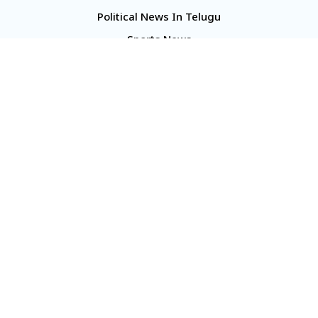
Political News In Telugu
Sports News
TS Politics News
Telangana News
Telugu Movie Reviews
Company
About Us
Contact Us
Media Kit
Terms And Conditions