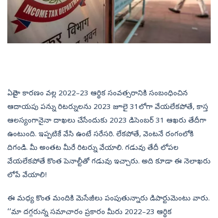
ఏదైనా కారణం వల్ల 2022–23 ఆర్థిక సంవత్సరానికి సంబంధించిన
ఆదాయపు పన్ను రిటర్నులను 2023 జూలై 31లోగా వేయలేకపోతే, కాస్త
ఆలస్యంగానైనా దాఖలు చేసేందుకు 2023 డిసెంబర్‌ 31 ఆఖరు తేదీగా
ఉంటుంది. ఇప్పటికే వేసి ఉంటే సరేసరి. లేకపోతే, వెంటనే రంగంలోకి
దిగండి. మీ అంతట మీరే రిటర్ను వేయాలి. గడువు తేదీ లోపల
వేయలేకపోతే కొంత పెనాల్టీతో గడువు ఇచ్చారు. అది కూడా ఈ నెలాఖరు
లోపే వేయాలి!
ఈ మధ్య కొంత మందికి మెసేజీలు పంపుతున్నారు డిపార్టుమెంటు వారు.
‘‘మా దగ్గరున్న సమాచారం ప్రకారం మీరు 2022–23 ఆర్థిక