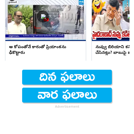
ఆ కోపంతోనే కారుతో ప్రియాంకను
నువ్వు బిరియాని కనిప
ఢీకొట్టారు
చేసినట్లు? బాబుపై బుగ్గన
Advertisement