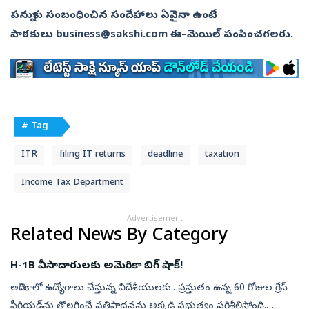
పన్నుకు సంబంధించిన సందేహాలు ఏవైనా ఉంటే
పాఠకులు business@sakshi.com ఈ–మెయిల్‌ పంపించగలరు.
# Tag
ITR
filing IT returns
deadline
taxation
Income Tax Department
Advertisement
Related News By Category
H-1B వీసాదారులకు అమెరికా బిగ్ షాక్!
అమెరికాలో ఉద్యోగాలు చేస్తున్న విదేశీయులకు.. ప్రస్తుతం ఉన్న 60 రోజుల గ్రేస్
పీరియడ్‌ను తొలగించే ప్రతిపాదనను అక్కడి ప్రభుత్వం పరిశీలిస్తోంది.