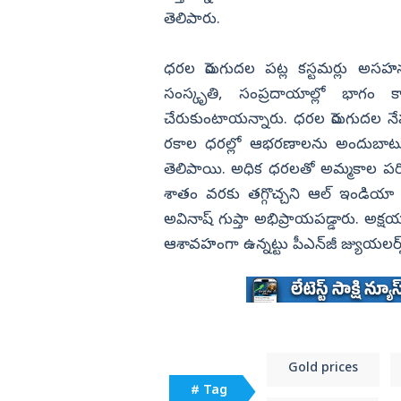
తెలిపారు.
ధరల పెరుగుదల పట్ల కస్టమర్లు అసహనం
సంస్కృతి, సంప్రదాయాల్లో భాగం క
చేరుకుంటాయన్నారు. ధరల పెరుగుదల నేప
రకాల ధరల్లో ఆభరణాలను అందుబాటులో 
తెలిపాయి. అధిక ధరలతో అమ్మకాల పరిమ
శాతం వరకు తగ్గొచ్చని ఆల్‌ ఇండియా జెమ్‌
అవినాష్‌ గుప్తా అభిప్రాయపడ్డారు. అక
ఆశావహంగా ఉన్నట్టు పీఎన్‌జీ జ్యుయలర్స్‌ చైర
Gold prices
# Tag