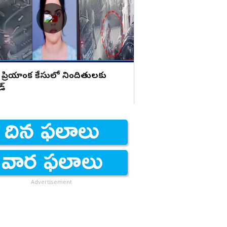
హెచ్చరిక
 ప్రియాంక కేసులో నిందితులకు
డ్
Advertisement