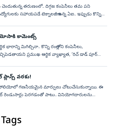
ృద్ధి చెందుతున్న తరుణంలో.. దిగ్గజ కంపెనీలు తమ పని
్యోగులకు సహాయపడే టెక్నాలజీగా ఉన్న ఏఐ.. ఇప్పుడు కొన్ని
యోసాకి కామెంట్స్‌
క భారాన్ని మిగిల్చినా.. కొన్ని రంగాల్లోని కంపెనీలు,
ిపెడతాయని ప్రముఖ ఆర్థిక వ్యాఖ్యాత, ‘రిచ్‌ డాడ్‌ పూర్‌
 ప్లాన్స్ వరకు!
ోర్ట్‌ఫోలియోలో గణనీయమైన మార్పులు చోటుచేసుకున్నాయి. ఈ
ాయింట్ రెండుసార్లు పెరగడంతో పాటు.. వినియోగదారులను
 Tags