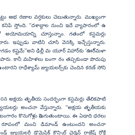
నట్టు ఆభ రణాల వర్తకులు చెబుతున్నారు. ముఖ్యంగా
 కనిపి స్తోంది. ‘‘దశాబ్దాల నుంచి ఇదే వ్యాపారంలో ఉ
్లో అయోమయాన్ని చూస్తున్నాం. గతంలో కస్టమర్లు
ు. ఇప్పుడు వాటిని చూసి వెనక్కి ఇచ్చేస్తున్నారు.
సాగడం కష్టమే’’అని ఢిల్లీ మ యూర్‌ విహార్‌కు ‘ఊరి్మళా
 తెలిపారు. కానీ మహిళలు బంగా రం తప్పకుండా పొదుపు
ారని రాధేశ్యామ్‌ జ్యుయలర్స్‌కు చెందిన కరణ్‌ సోని
0న అక్షయ తృతీయ సందర్భంగా కస్టమర్లు తేలికపాటి
ుయలర్లు అంచనా వేస్తున్నారు. ‘‘అక్షయ తృతీయకు
ంగారం కొనుగోళ్లు పెరుగుతుంటాయి. ఈ ఏడాది ధరలు
భరణాల రూపంలో మంచి డిమాండ్‌ ఉంటుందని అంచనా
 జ్యుయలరీ డొమెస్టిక్‌ కౌన్సిల్‌ చైర్మన్‌ రాజేష్‌ రోక్డే