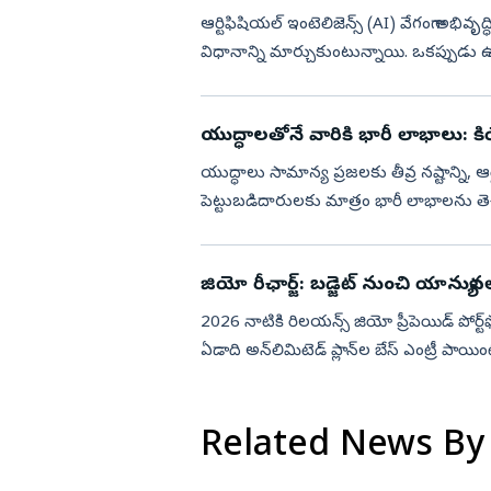
ఆర్టిఫిషియల్ ఇంటెలిజెన్స్ (AI) వేగంగా అభివ
విధానాన్ని మార్చుకుంటున్నాయి. ఒకప్పుడు ఉద
ఉద్యోగాలనే భర...
యుద్ధాలతోనే వారికి భారీ లాభాలు: కి
యుద్ధాలు సామాన్య ప్రజలకు తీవ్ర నష్టాన్ని, ఆర్థి
పెట్టుబడిదారులకు మాత్రం భారీ లాభాలను తెచ్చ
డాడ్‌...
జియో రీఛార్జ్: బడ్జెట్ నుంచి యాన్యువల్
2026 నాటికి రిలయన్స్ జియో ప్రీపెయిడ్ ప
ఏడాది అన్‌లిమిటెడ్ ప్లాన్‌ల బేస్ ఎంట్రీ ప
ఆకట్టుకునేందుకు ఓట...
Related News By