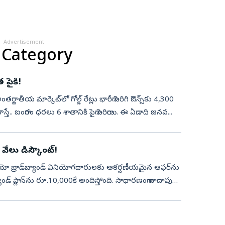
Advertisement
 Category
 పైకి!
ాతీయ మార్కెట్‌లో గోల్డ్ రేట్లు భారీగా పెరిగి ఔన్స్‌కు 4,300
ే.. బంగారం ధరలు 6 శాతానికి పైగా పెరిగాయి. ఈ ఏడాది జనవ...
వేలు డిస్కౌంట్‌!
 జియో బ్రాడ్‌బ్యాండ్ వినియోగదారులకు ఆకర్షణీయమైన ఆఫర్‌ను
0,000కే అందిస్తోంది. సాధారణంగా దాదాపు