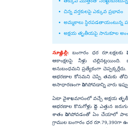
తక్కువ మొత్తంతో సరిపెట్టుకుంటున్న
విజయనగరం
చిన్న వర్తకులపై ఎక్కువ ప్రభావం
పార్వతీపురం మన
అమ్మకాలు స్థిరపడతాయంటున్న పర
పశ్చిమ గోదావర
అక్షయ తృతీయపై సానుకూల అం
ఏలూరు
వైఎస్సార్
న్యూఢిల్లీ:
బంగారం ధర రూ.లక్షలకు పె
అన్నమయ్య
ఆకాంక్షలపై నీళ్లు చల్లినట్లయి
అనుబంధమని ప్రత్యేకంగా చెప్పక్కర్లే
ఆభరణాల కోసమని చెప్పి తమకు తోచిన
అసాధారణంగా పెరిగిపోవడాన్ని వారు ఇప్ప
ఏటా వైశాఖమాసంలో వచ్చే అక్షయ తృ
ఆభరణాల కొనుగోళ్లు పెద్ద ఎత్తున జ
శాతం పెరిగిపోవడంతో ఏం చేయాలో పాలుప
గ్రాముల బంగారం ధర రూ.79,390గా ఉండగా