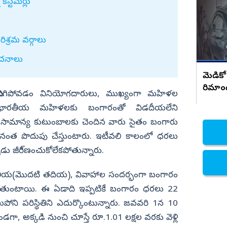
సంచలన నిజాలు..!
 కస్టమర్లు
నిజామాబాద్
్యం
కామారెడ్డి
ిశ్రమ వర్గాలు
ి
రంగారెడ్డి
చనాలు
వికారాబాద్
మెడికో
వరంగల్
రిమాం
రిగిపోవడం వినియోగదారులు, ముఖ్యంగా మహిళల
హన్మకొండ
ంది. భారతీయ మహిళలకు బంగారంతో విడదీయలేని
జనగాం
దు. సామాన్య కుటుంబాలకు చెందిన వారు సైతం బంగారు
జయశంకర్
ంత పొదుపు చేస్తుంటారు. ఇటీవలి కాలంలో ధరలు
ుడు జీరి్ణంచుకోలేకపోతున్నారు.
మహబూబాబాద్
ములుగు
తీయ(మొదటి తదియ), వివాహాల సందర్భంగా బంగారం
రుగుతుంటాయి. ఈ ఏడాది ఇప్పటికే బంగారం ధరలు 22
ోని పరిస్థితిని ఎదుర్కొంటున్నారు. జవవరి 1న 10
, అక్కడి నుంచి చూస్తే రూ.1.01 లక్షల వరకు వెళ్లి