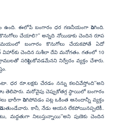
ాహం ఉంది. ఈలోపే బంగారం ధర గణనీయంగా పెరిగింది.
ొనుగోలు చేయాలి?’’ అన్నది నోయిడాకు చెందిన రూప
 సమయంలో బంగారం కొనుగోలు చేయకపోతే ఏదో
‌ విహార్‌కు చెందిన సుశీలా దేవి మనోగతం. గతంలో 10
గ్రాములతో సరిపెట్టుకోవడమేనని నిర్వేదం వ్యక్తం చేశారు.
్టం.
టా. ధర రూ.లక్షకు చేరడం నన్ను కలచివేస్తోంది’’అని
ా సాహు తెలిపారు. మరోవైపు చెప్పుకోతగ్గ స్థాయిలో బంగారం
భారీగా పెరిగిపోవడం పట్ల ఒకింత ఆనందాన్నీ వ్యక్తం
నిపెడుతుండేవారు. కానీ, నేడు ఆయన లేకపోయినప్పటికీ..
 మద్దతుగా నిలుస్తున్నాయి’’అని పుణెకు చెందిన