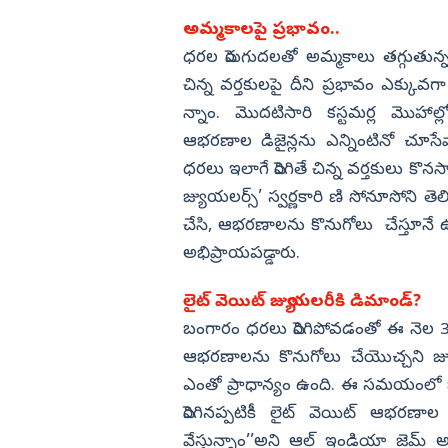
అమ్మకాలపై ప్రభావం..
ధరల పెరుగుదలతో అమ్మకాలు తగ్గుతున్
చిన్న వర్తకులపై దీని ప్రభావం ఎక్కువగా
న్నాం. మొదటిసారి కస్టమర్ల మొహాల
ఆభరణాల డిజైన్లను ఎన్నింటినో చూసేవార
ధరలు ఇలాగే పెరిగితే చిన్న వర్తకులు కొన
జ్యుయలర్స్‌’ స్వర్ణకారి ణి సోనూసోని
చేసి, ఆభరణాలను కొనుగోలు చేస్తూనే ఉంట
అభిప్రాయపడ్డారు.
లైట్‌ వెయిట్‌ జ్యుయలరీకి డిమాండ్‌?
బంగారం ధరలు పెరిగిపోవడంతో ఈ నెల 3
ఆభరణాలను కొనుగోలు చేయొచ్చని జ్య
ఎంతో ప్రాధాన్యం ఉంది. ఈ సమయంలో బ
పెరిగినప్పటికీ లైట్‌ వెయిట్‌ ఆ
వేస్తున్నాం’’అని ఆల్‌ ఇండియా జెమ్‌ అండ్‌