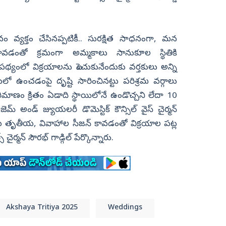
 వ్యక్తం చేసినప్పటికీ.. సురక్షిత సాధనంగా, మన
ావడంతో క్రమంగా అమ్మకాలు సానుకూల స్థితికి
థ్యంలో విక్రయాలను పెంచుకునేందుకు వర్తకులు అన్ని
ఉంచడంపై దృష్టి సారించినట్టు పరిశ్రమ వర్గాలు
ాణం క్రితం ఏడాది స్థాయిలోనే ఉండొచ్చని లేదా 10
 అండ్‌ జ్యుయలరీ డొమెస్టిక్‌ కౌన్సిల్‌ వైస్‌ చైర్మన్‌
్షయ తృతీయ, వివాహాల సీజన్‌ కావడంతో విక్రయాల పట్ల
్మన్‌ సౌరభ్‌ గాడ్గిల్‌ పేర్కొన్నారు.
Akshaya Tritiya 2025
Weddings