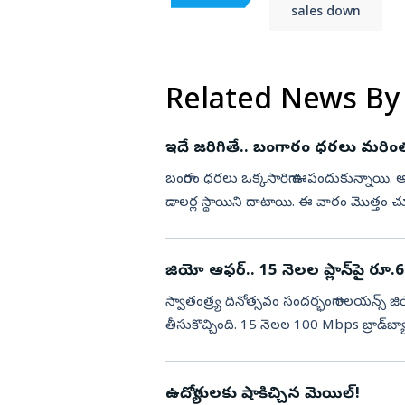
sales down
Related News By
ఇదే జరిగితే.. బంగారం ధరలు మరింత
బంగారం ధరలు ఒక్కసారిగా ఊపందుకున్నాయి. అంతర్జ
డాలర్ల స్థాయిని దాటాయి. ఈ వారం మొత్తం చూస్త
జియో ఆఫర్‌.. 15 నెలల ప్లాన్‌పై రూ.6 
స్వాతంత్ర్య దినోత్సవం సందర్భంగా రిలయన్స్
తీసుకొచ్చింది. 15 నెలల 100 Mbps బ్రాడ్‌బ్యాండ్ ప్లాన్‌ను రూ.1
రూ.1...
ఉద్యోగులకు షాకిచ్చిన మెయిల్!