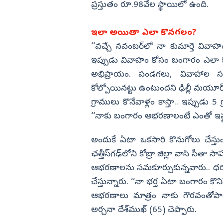
ప్రస్తుతం రూ.98వేల స్థాయిలో ఉంది.
ఇలా అయితా ఎలా కొనగలం?
‘‘వచ్చే నవంబర్‌లో నా కుమార్తె వివ
ఇప్పుడు వివాహం కోసం బంగారం ఎలా క
అభిప్రాయం. పండగలు, వివాహాల
కోల్పోయినట్టు ఉంటుందని ఢిల్లీ మయూర్
గ్రాములు కొనేవాళ్లం కాస్తా.. ఇప్పుడు 5 
‘‘నాకు బంగారం ఆభరణాలంటే ఎంతో ఇష
అందుకే ఏటా ఒకసారి కొనుగోలు చేస్తుం
ఛత్తీస్‌గఢ్‌లోని కోబ్రా జిల్లా వాసి సీత
ఆభరణాలను సమకూర్చుకున్నవారు.. ధరలు 
చేస్తున్నారు. ‘‘నా భర్త ఏటా బంగారం కొ
ఆభరణాలు మాత్రం నాకు గౌరవంతోపాటు,
అర్చనా దేశ్‌ముఖ్‌ (65) చెప్పారు.