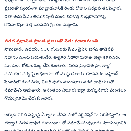
ఇప్పుడు ఆయా ప్రాంతాల్లో పర్యటించి సాయం అందిన తీరు గురించి
ప్రజలతో స్వయంగా మాట్లాడటానికి రెండు రోజుల పర్యటన తలపెట్టారు.
ఇలా తను సీఎం అయినప్పటి నుంచి సరికొత్త సంప్రదాయాన్ని
కొనసాగిస్తూ కొత్త ఒరవడికి శ్రీకారం చుట్టారు.
వరద ప్రభావిత ప్రాంత ప్రజలతో నేడు మాటామంతి
సోమవారం ఉదయం 9.30 గంటలకు సీఎం వైఎస్‌ జగన్‌ తాడేపల్లి
నివాసం నుంచి బయలుదేరి, అల్లూరి సీతారామరాజు జిల్లా కూనవరం
మండలం కోతులగుట్ట చేరుకుంటారు. వరద ప్రభావిత ప్రాంతాల్లో
సహాయక చర్యలపై అధికారులతో మాట్లాడతారు. కూనవరం బస్టాండ్‌
సెంటర్‌లో కూనవరం, వీఆర్‌ పురం మండలాల వరద బాధితులతో
సమావేశం అవుతారు. అనంతరం ఏలూరు జిల్లా కుక్కునూరు మండలం
గొమ్ముగూడెం చేరుకుంటారు.
అక్కడ వరద నష్టంపై ఏర్పాటు చేసిన ఫొటో ఎగ్జిబిషన్‌ను పరిశీలిస్తారు. ఆ
తర్వాత వరద బాధిత కుటుంబాలతో సమావేశమవుతారు. సాయంత్రానికి