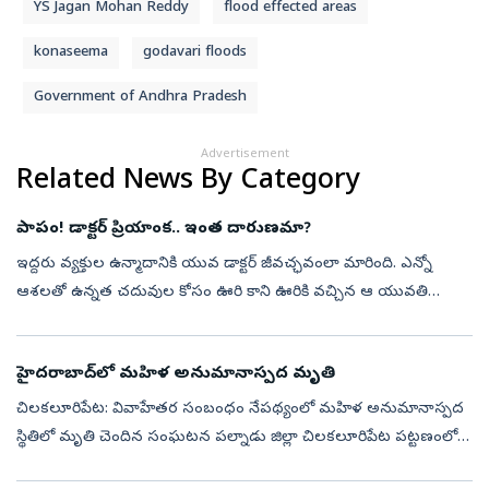
YS Jagan Mohan Reddy
flood effected areas
konaseema
godavari floods
Government of Andhra Pradesh
Advertisement
Related News By Category
పాపం! డాక్ట‌ర్ ప్రియాంక‌.. ఇంత దారుణ‌మా?
ఇద్ద‌రు వ్య‌క్తుల ఉన్మాదానికి యువ డాక్ట‌ర్ జీవ‌చ్ఛ‌వంలా మారింది. ఎన్నో
ఆశ‌ల‌తో ఉన్న‌త చ‌దువుల కోసం ఊరి కాని ఊరికి వ‌చ్చిన ఆ యువ‌తి
ఇప్పుడు మృత్యువు ముంగిట నిలిచింది. మ‌ద్యం మ‌త్తులో విచ‌క్ష‌ణ
మ‌రిచిపో...
హైదరాబాద్‌లో మహిళ అనుమానాస్పద మృతి
చిలకలూరిపేట: వివాహేతర సంబంధం నేపథ్యంలో మహిళ అనుమానాస్పద
స్థితిలో మృతి చెందిన సంఘటన పల్నాడు జిల్లా చిలకలూరిపేట పట్టణంలో
శుక్రవారం వెలుగు చూసింది. పోలీసులు తెలిపిన వివరాలు ఇలా ఉన్నాయి.