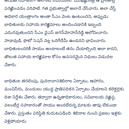
అయితే సహజంగా అలాంటి సమయంలో ముఖ్యమంత్రి ఆ ప్రాంతాల్లో
పర్యటించడం పరిపాటి. గత ప్రభుత్వాల్లో అలానే చేసేవారు. అలా చేస్తే
అధికార యంత్రాంగం అంతా సీఎం వెంట ఉంటుందని, అప్పుడు
బాధితులకు సహాయ కార్యక్రమాలు అందించడానికి ఇబ్బంది
ఎదురవుతుందని సీఎం వైఎస్‌ జగన్‌మోహన్‌రెడ్డి ఆలోచించారు.
హడావుడి, ఫొటో సెషన్‌ వల్ల ఒరిగేదేమీ ఉండదని భావించారు.
బాధితులందరికీ సాయం అందాలంటే తను చేయాల్సింది అలా కాదని,
తొలుత సహాయ కార్యక్రమాల కోసం అవసరమైన నిధులు విడుదల
చేశారు.
బాధితు­ల తరలింపు, పునరావాసశిబిరాల ఏర్పాటు, ఆహారం,
మంచినీరు, మందులు యుద్ధ ప్రాతిపదికన ఏర్పాటు చే­యాలని కలెక్టర్లకు
దిశా నిర్దేశం చేశారు. తద్వారా ఉన్నతాధికారులు, సచివాలయ వ్యవస్థ,
వలంటీర్ల సహకారంతో సాయం అందలేదన్న మాటకు తావు లేకుండా
చేశారు. ప్రస్తుతం పరిస్థితి కుదుటపడింది. శిబిరాల నుంచి ప్రజలు ఇళ్లకు
వెళ్లిపోయారు.