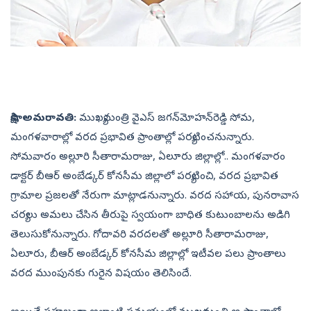
సాక్షి, అమరావతి:
ముఖ్యమంత్రి వైఎస్‌ జగన్‌మోహన్‌రెడ్డి సోమ,
మంగళవారాల్లో వరద ప్రభావిత ప్రాంతాల్లో పర్యటించనున్నారు.
సోమవారం అల్లూరి సీతారామరాజు, ఏలూరు జిల్లాల్లో.. మంగళవారం
డాక్టర్‌ బీఆర్‌ అంబేడ్కర్‌ కోనసీమ జిల్లాలో పర్యటించి, వరద ప్రభావిత
గ్రామాల ప్రజలతో నేరుగా మాట్లాడనున్నారు. వరద సహాయ, పునరావాస
చర్యలు అమలు చేసిన తీరుపై స్వయంగా బాధిత కుటుంబాలను అడిగి
తెలుసుకోనున్నారు. గోదావరి వరదలతో అల్లూరి సీతారామరాజు,
ఏలూరు, బీఆర్‌ అంబేడ్కర్‌ కోనసీమ జిల్లాల్లో ఇటీవల పలు ప్రాంతాలు
వరద ముంపునకు గురైన విషయం తెలిసిందే.