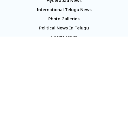
Hyderabad News
International Telugu News
Photo Galleries
Political News In Telugu
Sports News
TS Politics News
Telangana News
Telugu Movie Reviews
Company
About Us
Contact Us
Media Kit