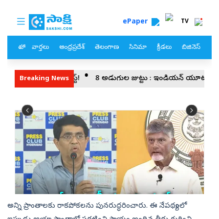
అన్ని ప్రాంతాలకు రాకపోకలను పునరుద్ధరించారు. ఈ నేపథ్యంలో