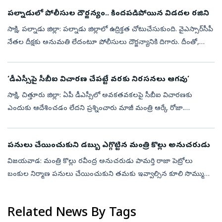
పట్టణంలోని వైఎస్స...
పల్నాడులో పోలీసుల దౌర్జన్యం.. కిందపడిపోయిన విడదల రజిని
సాక్షి, పల్నాడు జిల్లా: పల్నాడు జిల్లాలో ఉద్రిక్తత చోటుచేసుకుంది. వైఎస్సార్‌సీపీ
నేతల దీక్షకు అనుమతి లేదంటూ పోలీసులు దౌర్జన్యానికి దిగారు. దీంతో,
పోలీసులకు, మాజీ మంత్రి విడదల రజినికి మధ్య వాగ్వాదం జరి...
‘డీఎస్సీపై సీబీఐ విచారణ చేపట్టే వరకు నిరసనలు ఆగవు’
సాక్షి, చిత్తూరు జిల్లా: ఏపీ డీఎస్సీలో అవకతవకలపై సీబీఐ విచారణకు
ఎందుకు ఆదేశించడం లేదని ప్రశ్నించారు మాజీ మంత్రి ఆర్కే రోజా.
చంద్రబాబు, లోకేష్‌, పవన్‌ కల్యాణ్‌ ఎందుకు నోరు విప్పడం లేదన్నారు. మెగా
డీఎస్...
పనులు చేయించుకుని డబ్బు ఎగ్గొట్టిన మంత్రి కొల్లు అనుచరుడు
విజయవాడ: మంత్రి కొల్లు రవీంద్ర అనుచరుడు పామర్తి రాజా పెట్రోలు
బంకుల నిర్మాణ పనులు చేయించుకుని తమకు ఇవ్వాల్సిన కూలి సొమ్ము
రూ.­1.54 కోట్లు ఎగ్గొట్టారని ఎన్టీఆర్‌ జిల్లా జి.కొండూ­రు మండలం
కట్టుబడిపాలెం ...
Related News By Tags