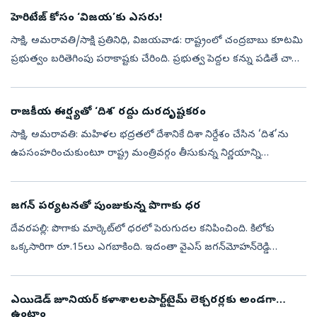
హెరిటేజ్‌ కోసం ‘విజయ’కు ఎసరు!
సాక్షి, అమరావతి/సాక్షి ప్రతినిధి, విజయవాడ: రాష్ట్రంలో చంద్రబాబు కూటమి
ప్రభుత్వం బరితె­గింపు పరా­కాష్టకు చేరింది. ప్రభుత్వ పెద్దల కన్ను పడితే చాలు
ఎందాకైనా సై అంటూ రెచ్చిపోతున్న తీరు హద్దు­లు దాటింది. ...
రాజకీయ ఈర్ష్యతో ‘దిశ’ రద్దు దురదృష్టకరం
సాక్షి, అమరావతి: మహిళల భద్రతలో దేశానికే దిశా నిర్దేశం చేసిన ‘దిశ’ను
ఉపసంహరించుకుంటూ రాష్ట్ర మంత్రివర్గం తీసుకున్న నిర్ణయాన్ని
వైఎస్సార్‌సీపీ అధ్యక్షుడు, మాజీ సీఎం వైఎస్‌ జగన్‌మోహన్‌ రెడ్డి తీవ్రంగా తప...
జగన్‌ పర్యటనతో పుంజుకున్న పొగాకు ధర
దేవరపల్లి: పొగాకు మార్కెట్‌లో ధరలో పెరుగుదల కనిపించింది. కిలోకు
ఒక్కసారిగా రూ.15లు ఎగబాకింది. ఇదంతా వైఎస్‌ జగన్‌మోహన్‌రెడ్డి
పుణ్యమేనని రైతులు హర్షాతిరేకాలు వ్యక్తం చేస్తున్నారు. జగన్‌ తమ
సమస్యలను ప్ర...
ఎయిడెడ్‌ జూనియర్‌ కళాశాలలపార్ట్‌టైమ్‌ లెక్చరర్లకు అండగా
ఉంటాం