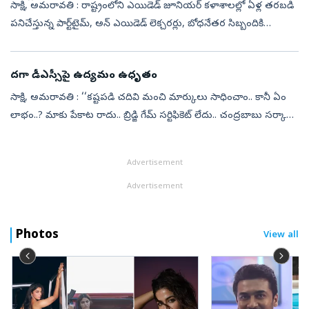
సాక్షి, అమరావతి : రాష్ట్రంలోని ఎయిడెడ్‌ జూనియర్‌ కళాశాలల్లో ఏళ్ల తరబడి
పనిచేస్తున్న పార్ట్‌టైమ్, అన్‌ ఎయిడెడ్‌ లెక్చరర్లు, బోధనేతర సిబ్బందికి
న్యాయం జరిగే వరకు వారికి వైఎస్సార్‌సీపీ అండగా నిలుస్తుందని...
దగా డీఎస్సీపై ఉద్యమం ఉధృతం
సాక్షి, అమరావతి : ‘‘కష్టపడి చదివి మంచి మార్కులు సాధించాం.. కానీ ఏం
లాభం..? మాకు పేకాట రాదు.. బ్రిడ్జి గేమ్‌ సర్టిఫికెట్‌ లేదు.. చంద్రబాబు సర్కారు
కొత్త కొత్త జీవోలు ప్రవేశపెట్టి తమ అనుయాయులు, పేకాట ...
Advertisement
Advertisement
Photos
View all