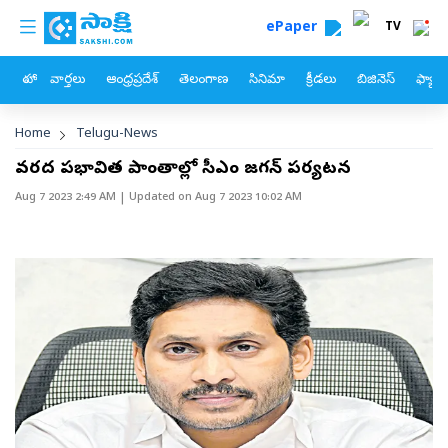
custom menu
Skip to main content
ePaper
TV
హోం
వార్తలు
ఆంధ్రప్రదేశ్
తెలంగాణ
సినిమా
క్రీడలు
బిజినెస్
ఫ్యామ
Breadcrumb
Home
Telugu-News
వరద ప్రభావిత ప్రాంతాల్లో సీఎం జగన్‌ పర్యటన
Aug 7 2023 2:49 AM
| Updated on
Aug 7 2023 10:02 AM