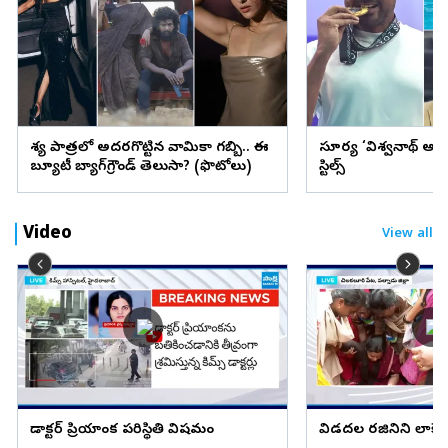
వేశ్య పాత్రలో అదరగొట్టిన వామికా గబ్బి.. ఈ
సూర్య ‘విశ్వనాథ్ అం
బ్యూటీ బ్యాగ్‌గ్రౌండ్‌ తెలుసా? (ఫొటోలు)
స్టిల్స్
Video
View all
డాక్టర్ ప్రియాంక పరిస్థితి విషమం
విడదల రజినిని లాక్కె