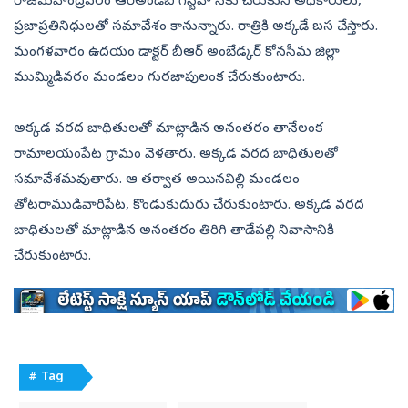
రాజమహేంద్రవరం ఆర్‌అండ్‌బీ గెస్ట్‌హౌస్‌కు చేరుకుని అధికారులు,
ప్రజాప్రతినిధులతో సమావేశం కానున్నారు. రాత్రికి అక్కడే బస చేస్తారు.
మంగళవారం ఉదయం డాక్టర్‌ బీఆర్‌ అంబేడ్కర్‌ కోనసీమ జిల్లా
ముమ్మిడివరం మండలం గురజాపులంక చేరుకుంటారు.
అక్కడ వరద బాధితులతో మాట్లాడిన అనంతరం తానేలంక
రామాలయంపేట గ్రామం వెళతారు. అక్కడ వరద బాధితులతో
సమావేశమవుతారు. ఆ తర్వాత అయినవిల్లి మండలం
తోటరాముడివారిపేట, కొండుకుదురు చేరుకుంటారు. అక్కడ వరద
బాధితులతో మాట్లాడిన అనంతరం తిరిగి తాడేపల్లి నివాసానికి
చేరుకుంటారు.
# Tag