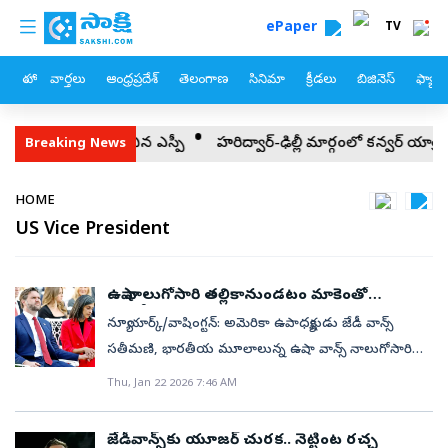
custom menu
Skip to main content
ePaper
TV
హోం
వార్తలు
ఆంధ్రప్రదేశ్
తెలంగాణ
సినిమా
క్రీడలు
బిజినెస్
ఫ్యామ
యాలు వెల్లడించిన ఎస్పీ
హరిద్వార్-ఢిల్లీ మార్గంలో కన్వర్ యాత్రికుల క
Breaking News
Breadcrumb
HOME
US Vice President
ఉషా నాలుగోసారి తల్లికానుండటం మాకెంతో
సంతోషంగా ఉంది
న్యూయార్క్‌/వాషింగ్టన్‌: అమెరికా ఉపాధ్యక్షుడు జేడీ వాన్స్‌
సతీమణి, భారతీయ మూలాలున్న ఉషా వాన్స్‌ నాలుగోసారి
తల్లికాబోతున్నారు. ఈ విషయాన్ని దంపతులు బుధవారం ఒక
Thu, Jan 22 2026 7:46 AM
సంయుక్త ప్రకటనలో వెల్లడించారు. ఈ ఏడాది జూలైలో
పండంటి అబ్బాయికి ఆమె జన్మనివ్వబోతున్నారని ఆ ప్రకటన
జేడీవాన్స్‌కు యూజర్‌ చురక.. నెట్టింట రచ్చ