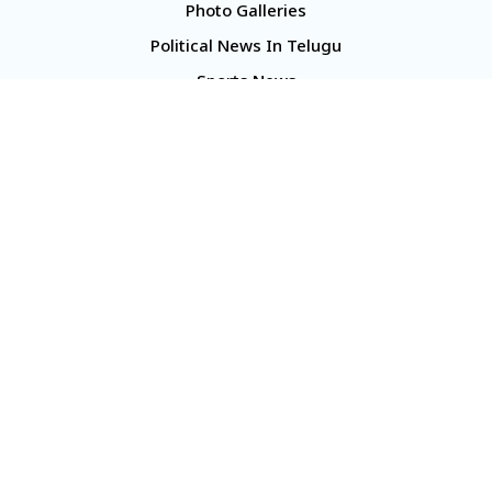
Photo Galleries
Political News In Telugu
Sports News
TS Politics News
Telangana News
Telugu Movie Reviews
Company
About Us
Contact Us
Media Kit
Terms And Conditions