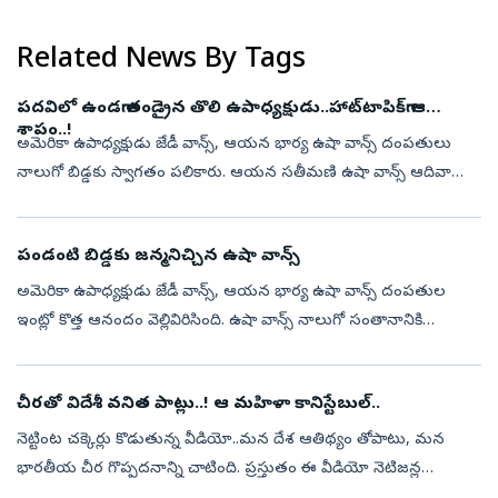
చోటుచేసుకుంది. యూపీఐ వంటి డిజిటల్ చెల్లింపులపై మర్చెంట్‌ డిస్కౌంట్‌
(MDR)...
Related News By Tags
పదవిలో ఉండగా తండ్రైన తొలి ఉపాధ్యక్షుడు..హాట్‌టాపిక్‌గా ఆ
శాపం..!
అమెరికా ఉపాధ్యక్షుడు జేడీ వాన్స్‌, ఆయన భార్య ఉషా వాన్స్‌ దంపతులు
నాలుగో బిడ్డకు స్వాగతం పలికారు. ఆయన సతీమణి ఉషా వాన్స్‌ ఆదివారం
ఉదయం పండంటి మగబిడ్డకు జన్మనిచ్చినట్లు జేడీ వాన్స్‌ స్వయంగా
తెలిపారు. తల్...
పండంటి బిడ్డకు జన్మనిచ్చిన ఉషా వాన్స్‌
అమెరికా ఉపాధ్యక్షుడు జేడీ వాన్స్‌, ఆయన భార్య ఉషా వాన్స్‌ దంపతుల
ఇంట్లో కొత్త ఆనందం వెల్లివిరిసింది. ఉషా వాన్స్‌ నాలుగో సంతానానికి
జన్మనిచ్చారు. పుట్టింది మగ బిడ్డ అని, అతడికి ‘అలెక్‌ నీల్‌ వాన్స్‌’ అన...
చీరతో విదేశీ వనిత పాట్లు..! ఆ మహిళా కానిస్టేబుల్‌..
నెట్టింట చక్కెర్లు కొడుతున్న వీడియో..మన దేశ ఆతిథ్యం తోపాటు, మన
భారతీయ చీర గొప్పదనాన్ని చాటింది. ప్రస్తుతం ఈ వీడియో నెటిజన్ల