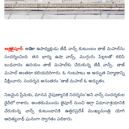
ఆగ్రా/జైపూర్‌:
అమెరికా ఉపాధ్యక్షుడు జేడీ వాన్స్‌ కుటుంబం తాజ్‌ మహల్‌ను
సందర్శించింది. తన భార్య ఉషా వాన్స్, ముగ్గురు పిల్లలతో కలిసి
బుధవారం ఉదయం తాజ్‌ మహల్‌కు చేరుకున్న జేడీ వాన్స్‌.. తాజ్‌
మహల్‌ అంతటా కలియదిరిగారు. ఓ గంటపాటు ఆ అద్భుత నిర్మాణాన్ని
వీక్షించారు. సందర్శన అనంతరం ‘తాజ్‌ మహల్‌ ఓ అద్భుతం.
నిజమైన ప్రేమకు, మానవ నైపుణ్యానికి నిదర్శనం’అని వాన్స్‌ సందర్శకుల
డైరీలో రాశారు. అంతకుముందు జైపూర్‌ నుంచి ఆగ్రా విమానాశ్రయానికి
చేరుకున్న వాన్స్‌ కుటుంబానికి ఉత్తరప్రదేశ్‌ ముఖ్యమంత్రి యోగి
ఆదిత్యనాథ్‌ ఘనంగా స్వాగతం పలికారు.