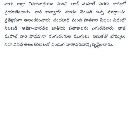
వారు ఆగ్రా విమానాశ్రయం నుంచి తాజ్‌ మహల్‌ వరకు కారులో
ప్రయాణించారు. వారి కాన్వాయ్‌ మార్గం వెంబడి ఉన్న మార్గాలను
ప్రత్యేకంగా అలంకరించారు. వందలాది మంది పాఠశాల పిల్లలు వీధుల్లో
నిలబడి, అమెరికా–భారత్‌ల జాతీయ పతాకాలను ఎగురవేశారు. తాజ్‌
మహల్‌ దారి పొడవునా రంగురంగుల ముగ్గులు, ఇసుకతో బొమ్మలు
సహా వివిధ అలంకరణలతో పండుగ వాతావరణాన్ని సృష్టించారు.