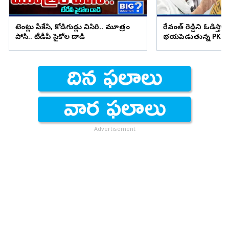
టెంట్లు పీకేసి, కోడిగుడ్లు విసిరి.. మూత్రం
రేవంత్ రెడ్డిని ఓడిస్తా..
పోసి.. టీడీపీ సైకోల దాడి
భయపెడుతున్న PK కామ
Advertisement