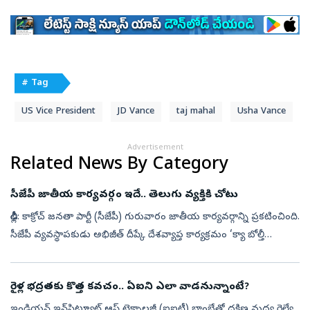
# Tag
US Vice President
JD Vance
taj mahal
Usha Vance
Advertisement
Related News By Category
సీజేపీ జాతీయ కార్యవర్గం ఇదే.. తెలుగు వ్యక్తికి చోటు
ఢిల్లీ: కాక్రోచ్ జనతా పార్టీ (సీజేపీ) గురువారం జాతీయ కార్యవర్గాన్ని ప్రకటించింది.
సీజేపీ వ్యవస్థాపకుడు అభిజీత్ దీప్కే దేశవ్యాప్త కార్యక్రమం ‘క్యా బోల్తీ
పబ్లిక్’ను కూడా ఇవాళే ప్రకటించిన విషయం తెలిసింద...
రైళ్ల భద్రతకు కొత్త కవచం.. ఏఐని ఎలా వాడనున్నాంటే?
ఇండియన్ ఇన్‌స్టిట్యూట్ ఆఫ్ టెక్నాలజీ (ఐఐటీ) బాంబేతో దక్షిణ మధ్య రైల్వే