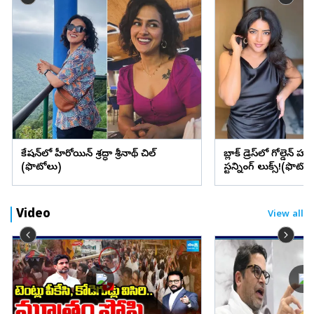
వెకేషన్‌లో హీరోయిన్ శ్రద్ధా శ్రీనాథ్ చిల్
బ్లాక్ డ్రెస్‌లో గోల్డెన్ హా
(ఫొటోలు)
స్టన్నింగ్ లుక్స్!(ఫొటోల
Video
View all