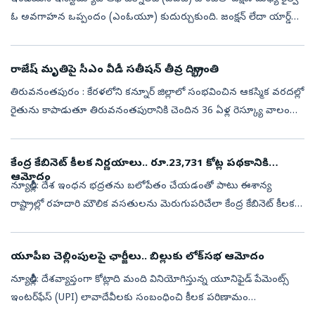
ఓ అవగాహన ఒప్పందం (ఎంఓయూ) కుదుర్చుకుంది. జంక్షన్ లేదా యార్డ్
సామర్థ్యం/రద్దీని విశ్లేషించడానికి తగిన ఫ్రేమ్‌వర్క్ నమూనాలను అభివృద్...
రాజేష్‌ మృతిపై సీఎం వీడీ సతీషన్ తీవ్ర దిగ్భ్రాంతి
తిరువనంతపురం : కేరళలోని కన్నూర్ జిల్లాలో సంభవించిన ఆకస్మిక వరదల్లో
రైతును కాపాడుతూ తిరువనంతపురానికి చెందిన 36 ఏళ్ల రెస్క్యూ వాలంటీర్
ఆర్.రాజేష్ వీరమరణం పొందారు. తాను కాపాడిన రైతు మునిగిపోతుండటం
గమనించ...
కేంద్ర కేబినెట్‌ కీలక నిర్ణయాలు.. రూ.23,731 కోట్ల పథకానికి
ఆమోదం
న్యూఢిల్లీ: దేశ ఇంధన భద్రతను బలోపేతం చేయడంతో పాటు ఈశాన్య
రాష్ట్రాల్లో రహదారి మౌలిక వసతులను మెరుగుపరిచేలా కేంద్ర కేబినెట్‌ కీలక
నిర్ణయాలు తీసుకుంది. దేశవ్యాప్తంగా కంప్రెస్డ్‌ బయోగ్యాస్‌ (CBG) ఉత్పత్తిన...
యూపీఐ చెల్లింపులపై ఛార్జీలు.. బిల్లుకు లోక్‌సభ ఆమోదం
న్యూఢిల్లీ: దేశవ్యాప్తంగా కోట్లాది మంది వినియోగిస్తున్న యూనిఫైడ్ పేమెంట్స్
ఇంటర్‌ఫేస్ (UPI) లావాదేవీలకు సంబంధించి కీలక పరిణామం