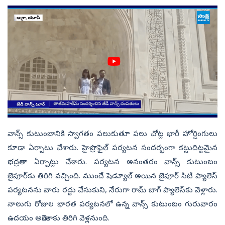
వాన్స్‌ కుటుంబానికి స్వాగతం పలుకుతూ పలు చోట్ల భారీ హోర్డింగులు
కూడా ఏర్పాటు చేశారు. హైప్రొఫైల్‌ పర్యటన సందర్భంగా కట్టుదిట్టమైన
భద్రతా ఏర్పాట్లు చేశారు. పర్యటన అనంతరం వాన్స్‌ కుటుంబం
జైపూర్‌కు తిరిగి వచ్చింది. ముందే షెడ్యూల్‌ అయిన జైపూర్‌ సిటీ ప్యాలెస్‌
పర్యటనను వారు రద్దు చేసుకుని, నేరుగా రామ్‌ బాగ్‌ ప్యాలెస్‌కు వెళ్లారు.
నాలుగు రోజుల భారత పర్యటనలో ఉన్న వాన్స్‌ కుటుంబం గురువారం
ఉదయం అమెరికాకు తిరిగి వెళ్లనుంది.