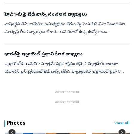
అమితంగా ఆకర్షిస్తోంది. ఆ వీడియోలో ఆగ్రాలలోని తాజ్‌మహల్‌వద్ద ఒక
అర్జెంటిన పర్...
హెచ్‌1-బీ పై జేడీ వాన్స్ సంచలన వ్యాఖ్యలు
వాషింగ్టన్ డీసీ: అమెరికా ఉపాధ్యక్షుడు జేడీవాన్స్ హెచ్‌-1బీ వీసా నిబంధనల
మార్పుపై కీలక వ్యాఖ్యలు చేశారు. అమెరికాలో ఉన్న ఉద్యోగాలు
అమెరికన్లకేనేగాని విదేశీ మోసగాళ్లకు కాదన్నారు. అయితే కొంతమంది విదేశీ
కా...
భారత్‌పై ఇజ్రాయెల్‌ ప్రధాని కీలక వాఖ్యలు
ఇజ్రాయెల్‌కు అమెరికా మాత్రమే ఏకైక శక్తివంతమైన మిత్రదేశం అంటూ
యూఎస్ వైస్ ప్రెసిడెంట్ జెడి వాన్స్ చేసిన వ్యాఖ్యలను ఇజ్రాయెల్ ప్రధాన
మంత్రి బెంజమిన్‌ నెతన్యాహు తోసిపుచ్చారు. అమెరికాకు ఆవల కూడా
భారత్‌ సహ...
Advertisement
Advertisement
Photos
View all