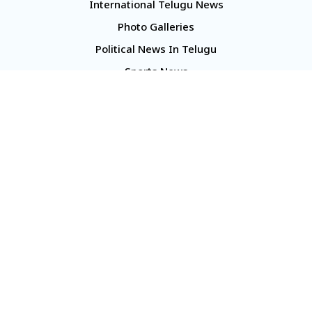
International Telugu News
Photo Galleries
Political News In Telugu
Sports News
TS Politics News
Telangana News
Telugu Movie Reviews
Company
About Us
Contact Us
Media Kit
Terms And Conditions