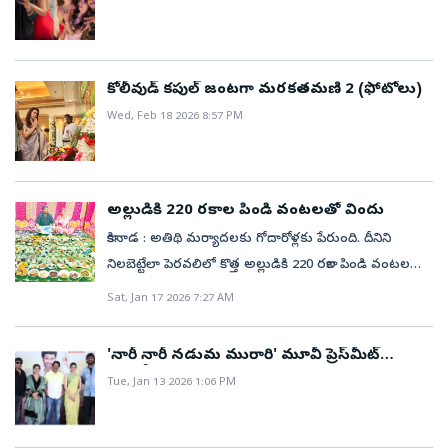
కోలీవుడ్‌ కపుల్‌ జంటగా మరకతమణి 2 (ఫోటోలు)
Wed, Feb 18 2026 8:57 PM
అల్లుడికి 220 రకాల పిండి వంటలతో విందు
కాకినాడ : అతిథి మర్యాదలకు గోదారోళ్లకు పేరుంది. దీనిని
నిలబెట్టేలా పెరవలిలో కొత్త అల్లుడికి 220 రకాల పిండి వంటలతో
విందు ఏర్పాటు చేయటం ఆకట్టుకుంది. పెరవలికి చెందిన ఆగర్తి
Sat, Jan 17 2026 7:27 AM
వెంకట కృష్ణారావు, స్వరూపారాణి దంపతుల కుమార్తె భాగ్యశ్రీ
లక్ష్మికి హైదరాబాద్‌కు చెందిన బొడ్డు భార్గవ్‌సాయితో ఐదు నెలల
'నారీ నారీ నడుమ మురారి' మూవీ ప్రెస్‌మీట్‌
కిందట పెళ్లి జరిగింది. పండగకు అత్తింటికి వచ్చిర
(ఫొటోలు)
Tue, Jan 13 2026 1:06 PM
భార్గవ్‌సాయికి మకర సంక్రాంతి రోజున ఇలా వడ్డించారు.
తానెప్పుడూ ఇన్ని వంటలు చూడలేదని, పేర్లు కూడా వినలేదని
ఆయన ఆ«శ్చర్యంగా చెప్పారు. పొట్టిగిత్త బండి.. అదిరిందండి