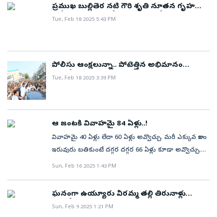
ప్రముఖ బుల్లితెర నటి గౌరి శృతి నూతన గృహ
ప్రవేశం.. పాల్గొన్న సినీతారలు (ఫొటోలు)
Tue, Feb 18 2025 5:43 PM
పోలీసు ఆంక్షలున్నా.. పోటెత్తిన అభిమానం
(ఫొటోలు)
Tue, Feb 18 2025 3:39 PM
ఆ జంటకి వివాహమై 84 ఏళ్లు..!
వివాహమై 40 ఏళ్లు లేదా 60 ఏళ్లు అవ్వొచ్చు. మరీ ఎక్కువ కాలం
ఇరువురు బతికుంటే దగ్గర దగ్గర 66 ఏళ్లు కూడా అవ్వొచ్చు.
అంతేగానీ అన్నేళ్లు ఇరువురి జీవనయానం సాగించడం అంత
Sun, Feb 16 2025 1:43 PM
ఈజీ కాదు. మధ్యలో ఎవరో ఒకరు కాలం చెందడం
సర్వసాధారణం. అందులోనూ నేటి యువత పెళ్లై పట్టుమని
ఘనంగా ఉయ్యూరు వీరమ్మ తల్లి తిరునాళ్లు
రెండేళ్లు కూడా కలిసి ఉండటం లేదు. అలాంటి జంటల సంఖ్య
(ఫోటోలు)
Sun, Feb 9 2025 1:21 PM
వేళ్లతో లెక్కించలేనంత మంది ఉన్నారు. అలాంటి