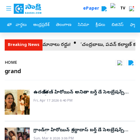
custom menu
Skip to main content
ePaper
TV
హోం
వార్తలు
ఆంధ్రప్రదేశ్
తెలంగాణ
సినిమా
క్రీడలు
బిజినెస్
ఫ్యామ
సం.. 1,300 విమానాలు రద్దు!
‘చంద్రబాబు, పవన్‌ కల్యాణ్‌ కనీసం స్పంది
Breaking News
Breadcrumb
HOME
grand
ఉదయ్ కిరణ్ హీరోయిన్ అనితా బర్త్‌ డే సెలబ్రేషన్స్
(ఫోటోలు)
Fri, Apr 17 2026 6:40 PM
గ్రాండ్‌గా హీరోయిన్ శ్రద్ధాదాస్‌ బర్త్‌ డే సెలబ్రేషన్స్‌
(ఫొటోలు)
Sun, Mar 8 2026 3:06 PM