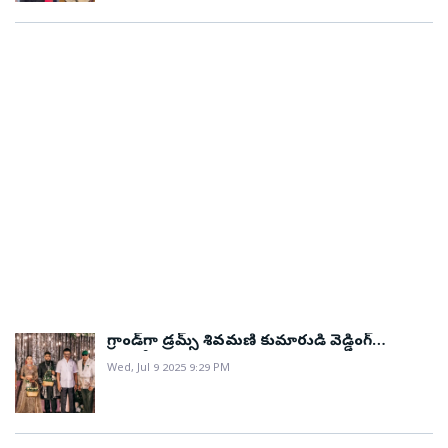
వస్తారని అధికారులు అంచనా వేస్తున్నారు.పురాతన చరిత్రకు
ఆధునిక మెరుగులుగిజా పీఠభూమిలోని ఖుఫు, ఖఫ్రే, మెన్‌కౌరే
పిరమిడ్‌ల సమీపంలో నిలిచిన ఈ మ్యూజియం రూపకల్పనను
ఐరిష్ సంస్థ హెనెగాన్ పెంగ్ ఆర్కిటెక్ట్స్ తీర్చిదిద్దింది. భవనాన్ని
త్రిభుజాకార గాజుతో రూపొందించడంతో పక్కనే ఉన్న
పిరమిడ్‌లకు ఒక చారిత్రక సౌందర్యం జత అయినట్లు
కనిపిస్తోంది. భవనం మధ్యలో ఆరు అంతస్తుల భారీ మెట్లు,
వాటి ఇరువైపులా ఫారోల విగ్రహాలు, దేవాలయాల అవశేషాలు,
పురాతన సమాధులు ఏర్పాటు చేశారు. పై అంతస్తు నుండి
మూడు పిరమిడ్‌ల దృశ్యం ప్రత్యక్షంగా కనిపించేలా దీనిని
తీర్చిదిద్దారు.లక్ష కళాఖండాల మహాసేకరణజీఈఎం(జెమ్‌)లో
మొత్తం లక్షకు పైగా పురాతన కళాఖండాలు ఉన్నాయి. వీటిలో
సుమారు సగభాగం ప్రదర్శనలో ఉండగా, మిగిలినవి ఉష్ణోగ్రత
గ్రాండ్‌గా డ్రమ్స్‌ శివమణి కుమారుడి వెడ్డింగ్
నియంత్రిత నిల్వ స్థావరాల్లో భద్రపరిచారు. ఈ కళాఖండాలు
(ఫొటోలు)
Wed, Jul 9 2025 9:29 PM
ఈజిప్టు ఫారోల 30 వంశాల కాలాన్ని, అంటే దాదాపు 5,000 ఏళ్ల
నాగరికతను ప్రతిబింబిస్తాయి.రామ్సెస్ II విగ్రహం ప్రధాన
ఆకర్షణమ్యూజియం ప్రధాన ద్వారం వద్ద 11 మీటర్ల ఎత్తయిన