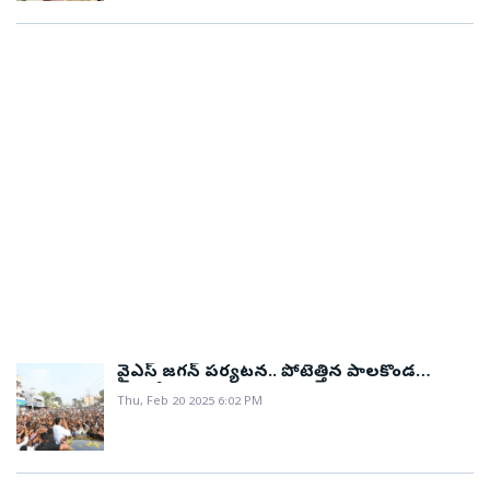
ఆవిష్కరణగా భావిస్తున్నారు. ఆర్థిక సంక్షోభం, ద్రవ్యోల్బణం
వంటి సమస్యలతో సతమతమవుతున్న ఈజిప్టు ప్రభుత్వం ఈ
మ్యూజియాన్ని సాంస్కృతిక పునరుద్ధరణ కేంద్రంగా భావిస్తోంది.
పర్యాటక ఆదాయం పెరగడం ద్వారా దేశ ఆర్థిక వ్యవస్థకు
ఊపిరి అందుతుందని అనుకుంటోంది. ఈ గ్రాండ్ మ్యూజియం
2025, నవంబర్ 4న సందర్శకులకు తలుపులు తెరుస్తోంది.
నాలుగో పిరమిడ్‌గా నిలిచిన ఈ గ్రాండ్ ఈజిప్షియన్ మ్యూజియం
మరో చరిత్రను సృష్టించబోతోందనడంలో సందేహం లేదు.
వైఎస్‌ జగన్‌ పర్యటన.. పోటెత్తిన పాలకొండ
(ఫోటోలు)
Thu, Feb 20 2025 6:02 PM