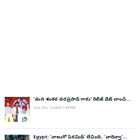
సంక్రాంతి అంటేనే రైతు పండగ. తొలకరి పంట చేతికి అందిన
తర్వాత రైతులు చేసుకునే పెద్ద పండగ ఇదే. కనుమ పండగ
సందర్భంగా కొమరగిరిపట్నంలో రైతు మెట్ల చినకాపు పొట్టి గిత్తల
బండికి పూజ నిర్వహించి శుక్రవారం ఊరేగించారు. ప్రస్తుతం
కాడెద్దులు మచ్చుకైనా లేని తరుణంలో పొట్టిగిత్తలతో ఊరేగింపు
నిర్వహించడం ఆశ్చర్యపరిచింది. సంస్కృతీ సంప్రదాయాలను
మరిచిపోతున్న తరుణంలో ఇలాంటి దృశ్యాలే మళ్లీ జీవం
పోస్తాయి. – అల్లవరం
'మన శంకర వరప్రసాద్ గారు' రిలీజ్ డేట్ లాంచ్
(ఫొటోలు)
Sun, Dec 14 2025 7:39 PM
Egypt: ‘నాలుగో పిరమిడ్’ లేచింది.. ‘వారెవ్వా’