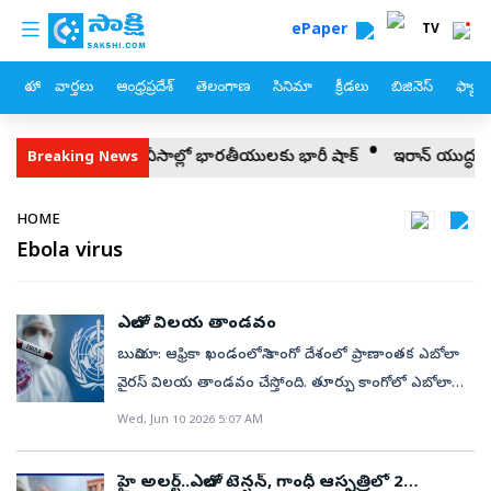
custom menu
Skip to main content
ePaper
TV
హోం
వార్తలు
ఆంధ్రప్రదేశ్
తెలంగాణ
సినిమా
క్రీడలు
బిజినెస్
ఫ్యామ
అమెరికా వీసాల్లో భారతీయులకు భారీ షాక్
ఇరాన్‌ యుద్ధం.. ట్రంప్‌ బిగ్‌ స
Breaking News
Breadcrumb
HOME
Ebola virus
ఎబోలా విలయ తాండవం
బునియా: ఆఫ్రికా ఖండంలోని కాంగో దేశంలో ప్రాణాంతక ఎబోలా
వైరస్‌ విలయ తాండవం చేస్తోంది. తూర్పు కాంగోలో ఎబోలా
వ్యాప్తిని అధికారికంగా ప్రకటించిన నెల రోజుల వ్యవధిలోనే 101
Wed, Jun 10 2026 5:07 AM
మంది ఈ మహమ్మారి కాటుకు బలయ్యారు. ఇప్పటిదాకా 550
ఎబోలా కేసులు నమోదయ్యాయి. బాధితుల్లో 101 మంది
హై అలర్ట్..ఎబోలా టెన్షన్, గాంధీ ఆస్పత్రిలో 2