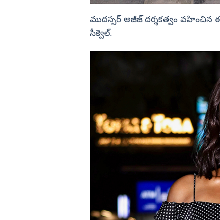
ముదస్సర్ అజీజ్ దర్శకత్వం వహించిన ఈ చి
సీక్వెల్.