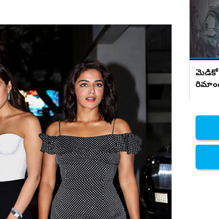
సంచలన నిజాలు..!
నిజామాబాద్
్యం
కామారెడ్డి
ి
రంగారెడ్డి
వికారాబాద్
మెడికో
వరంగల్
రిమాం
హన్మకొండ
జనగాం
జయశంకర్
మహబూబాబాద్
ములుగు