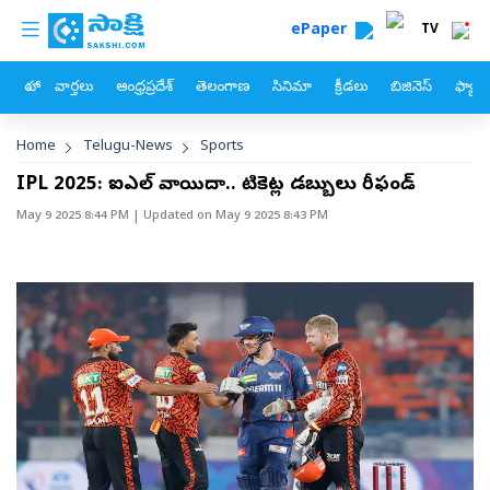
custom menu
Skip to main content
ePaper
TV
హోం
వార్తలు
ఆంధ్రప్రదేశ్
తెలంగాణ
సినిమా
క్రీడలు
బిజినెస్
ఫ్యామ
Breadcrumb
Home
Telugu-News
Sports
IPL 2025: ఐపీఎల్ వాయిదా.. టికెట్ల డబ్బులు రీఫండ్
May 9 2025 8:44 PM
| Updated on
May 9 2025 8:43 PM