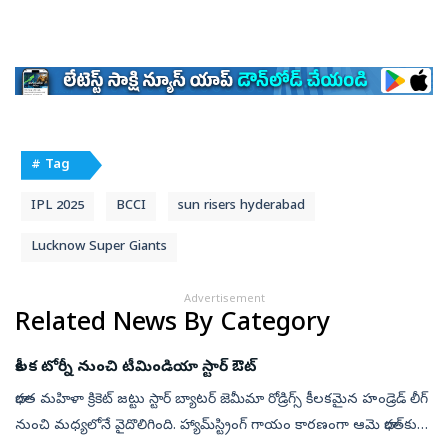
# Tag
IPL 2025
BCCI
sun risers hyderabad
Lucknow Super Giants
Advertisement
Related News By Category
కీలక టోర్నీ నుంచి టీమిండియా స్టార్‌ ఔట్‌
భారత మహిళా క్రికెట్ జట్టు స్టార్‌ బ్యాటర్ జెమీమా రోడ్రిగ్స్‌ కీలకమైన హండ్రెడ్‌ లీగ్‌
నుంచి మధ్యలోనే వైదొలిగింది. హ్యామ్‌స్ట్రింగ్‌ గాయం కారణంగా ఆమె భారత్‌కు