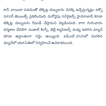
కానీ వాయిదా ప‌డ‌డంతో టిక్కెట్ల డ‌బ్బుల‌ను వెన‌క్కి ఇచ్చేస్తున్న‌ట్లు ల‌క్నో
సూప‌ర్ జెయింట్స్ ప్ర‌క‌టించింది. మ‌రోవైపు స‌న్‌రైజ‌ర్స్ హైద‌రాబాద్ కూడా
టిక్కెట్ల డ‌బ్బుల‌ను రీఫండ్ చేస్తామ‌ని వెల్ల‌డించింది. కాగా గురువారం
ధ‌ర్మ‌శాల వేదిక‌గా పంజాబ్ కింగ్స్‌, ఢిల్లీ క్యాపిట‌ల్స్ మ‌ధ్య జ‌రిగిన మ్యాచ్
కూడా అర్ధాంతంగా ర‌ద్దు అయ్యింది. ఐపీఎల్‌-2025లో మిగిలిన
మ్యాచ్‌లో యూఏఈలో నిర్వ‌హించే అవ‌కాశ‌ముంది.