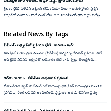
పడిక్కల్‌ భారీ శతకం.. జడ్డూ ఫిఫ్టీ.. బ్రార్‌ మెరుపులు
శ్రీలంక క్రికెట్‌ ఎలెవన్‌ జట్టుకు టీమిండియా ధీటుగా బదులిస్తోంది. ప్రాక్టీస్‌
మ్యాచ్‌లో శనివారం నాటి రెండో రోజు ఆట ముగిసేసరికి భారత జట్టు పటిష్ట
స్థితిలో నిలిచింది. దేవదత్‌ పడిక్కల్‌ భారీ శతకం, రవీంద్ర...
Related News By Tags
వీవీఎస్‌ లక్ష్మణ్‌తో సైకియా భేటీ.. కారణం ఇదే!
భారత క్రికెట్‌ నియంత్రణ మండలి (బీసీసీఐ) కార్యదర్శి దేవజిత్‌ సైకియా.. హెడ్‌
ఆఫ్‌ క్రికెట్‌ వీవీఎస్‌ లక్ష్మణ్‌తో ఆదివారం భేటీ కానున్నట్లు తెలుస్తోంది.
ఇందుకోసం హుటాహుటిన ఆయన బెంగళూరుకు బయల్దేరినట్లు సమా...
గిల్‌కు గాయం.. బీసీసీఐ అధికారిక ప్రకటన
టీమిండియా కెప్టెన్‌ శుబ్‌మన్‌ గిల్‌ గాయంపై భారత క్రికెట్‌ నియంత్రణ మండలి
(బీసీసీఐ) కీలక అప్‌డేట్‌ అందించింది. ప్రస్తుతం అతడు బీసీసీఐ వైద్య
బృందం పర్యవేక్షణలో ఉన్నట్లు తెలిపింది. కాగా గిల్‌ ఇటీవల తరచూ ...