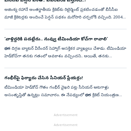
బీసీసీఐ పెన్షన్‌ ఎంత.. ఎవరెవరికి వస్తుంది..?
అజింక్య రహానే అంతర్జాతీయ క్రికెట్‌కు రిటైర్మెంట్‌ ప్రకటించడంతో బీసీసీఐ
మాజీ క్రికెటర్లకు అందించే పెన్షన్‌ పథకం మరోసారి చర్చలోకి వచ్చింది. 2004లో
ప్రారంభమైన ఈ పథకంలో సుమారు 900 మంది మాజీ క్రికెటర్లు, అ...
‘వాళ్లిద్దరికి పడట్లేదు.. నువ్వు టీమిండియా కోచ్‌గా రావాలి’
భారత దిగ్గజ బ్యాటర్‌ వీరేందర్‌ సెహ్వాగ్‌ ఆసక్తికర వ్యాఖ్యలు చేశాడు. టీమిండియా
హెడ్‌కోచ్‌గా తనకు గతంలో అవకాశం వచ్చిందని.. అయితే, తనకు
స్వేచ్ఛనిస్తేనే ఈ పనిచేస్తానని యాజమాన్యంతో కరాఖండిగా చెప్పినట్లు తె...
గంభీర్‌పై ఫిర్యాదు చేసిన సీనియర్‌ ప్లేయర్లు!
టీమిండియా హెడ్‌కోచ్‌ గౌతం గంభీర్‌ వైఖరి పట్ల సీనియర్‌ ఆటగాళ్లు
అసంతృప్తితో ఉన్నట్లు సమాచారం. ఈ నేపథ్యంలో భారత క్రికెట్‌ నియంత్రణ
మండలి (బీసీసీఐ) పెద్దలకు వారు ఫిర్యాదు చేసినట్లు తెలుస్తోంది. టీ20 ప్రప...
Advertisement
Advertisement