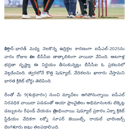
పాకిస్తాన్‌-భార‌త్ మ‌ధ్య నెల‌కొన్న ఉద్రిక్త‌ల కార‌ణంగా ఐపీఎల్‌-2025ను
వారం రోజుల పాటు బీసీసీఐ తాత్కాలికంగా వాయిదా వేసింది. ఆట‌గాళ్ల
భ‌ద్ర‌తా దృష్ట్యా ఈ నిర్ణయం తీసుకున్నట్లు బీసీసీఐ ఓ ప్రకటనలో
వెల్లడించింది. త్వరలోనే కొత్త షెడ్యూల్‌, వేదికలను ఖారారు చేస్తామని
భారత క్రికెట్ బోర్డు తెలిపింది.
దీంతో మే 9(శుక్రవారం) నుంచి మ్యాచ్‌లు ఆగిపోనున్నాయి. ఐపీఎల్
నిరవధిక వాయిదా పడడంతో ఆయా ఫ్రాంచైజీలు అభిమానులకు టిక్కెట్ల
డబ్బులను రీఫండ్ చేయడం ప్రారంభించాయి. షెడ్యూల్ ప్రకారం..ఏక్నా క్రికెట్
స్టేడియం వేదికగా ల‌క్నో సూప‌ర్ జెయింట్స్‌, రాయ‌ల్ ఛాలెంజ‌ర్స్
బెంగ‌ళూరు జ‌ట్లు త‌ల‌ప‌డాల్సింది.