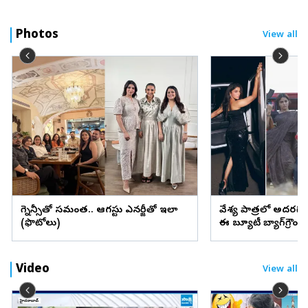
Photos
View all
ప్రెగ్నెన్సీతో సమంత.. ఆగస్టు ఎనర్జీతో ఇలా
వేశ్య పాత్రలో అదరగొట్
(ఫొటోలు)
ఈ బ్యూటీ బ్యాగ్‌గ్రౌం
Video
View all