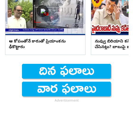
ఆ కోపంతోనే కారుతో ప్రియాంకను
నువ్వు బిరియాని కనిప
ఢీకొట్టారు
చేసినట్లు? బాబుపై బుగ్గన
Advertisement