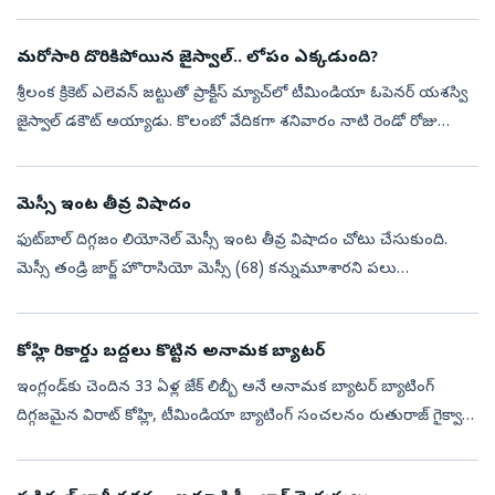
తిరిగి రానుంది. త్వరలో జరుగబోయే ఆసియా కప్‌...
మరోసారి దొరికిపోయిన జైస్వాల్‌.. లోపం ఎక్కడుంది?
శ్రీలంక క్రికెట్‌ ఎలెవన్‌ జట్టుతో ప్రాక్టీస్‌ మ్యాచ్‌లో టీమిండియా ఓపెనర్‌ యశస్వి
జైస్వాల్‌ డకౌట్‌ అయ్యాడు. కొలంబో వేదికగా శనివారం నాటి రెండో రోజు
ఆటలో లంక బౌలర్‌ విశ్వ ఫెర్నాండో బౌలింగ్‌లో.. దిలుమ్‌ స...
మెస్సీ ఇంట తీవ్ర విషాదం
ఫుట్‌బాల్ దిగ్గజం లియోనెల్ మెస్సీ ఇంట తీవ్ర విషాదం చోటు చేసుకుంది.
మెస్సీ తండ్రి జార్జ్ హొరాసియో మెస్సీ (68) కన్నుమూశారని పలు
అంతర్జాతీయ మీడియా సంస్థలు వెల్లడించాయి. జార్జ్‌ మెస్సీ అర్జెంటీనాలోని
రొస...
కోహ్లి రికార్డు బద్దలు కొట్టిన అనామక బ్యాటర్‌
ఇంగ్లండ్‌కు చెందిన 33 ఏళ్ల జేక్‌ లిబ్బీ అనే అనామక బ్యాటర్‌ బ్యాటింగ్‌
దిగ్గజమైన విరాట్‌ కోహ్లి, టీమిండియా బ్యాటింగ్‌ సంచలనం రుతురాజ్‌ గైక్వాడ్‌
రికార్డులను బద్దలు కొట్టాడు. లిస్ట్-ఏ క్రికెట్‌లో అత్యధి...