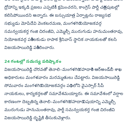
ద్రోహాన్ని ఇక్కడి ప్రజలు ఎప్పటికీ క్షమించరని, కాంగ్రెస్‌ పార్టీ చరిత్రపుటల్లో
కలిసిపోయిందని అన్నారు. ఈ బస్సుయాత్ర ఏర్పాట్లను రాజ్యసభ
సభ్యుడు మోపిదేవి వెంకటరమణ, మంగళగిరి నియోజకవర్గ
సమన్వయకర్త గంజి చిరంజీవి, ఎమ్మెల్సీ మురుగుడు హనుమంతరావు,
నియోజకవర్గ పరిశీలకుడు రాపాక శ్రీనివాస్‌ స్థానిక నాయకులతో కలసి
విజయసాయిరెడ్డి పరిశీలించారు.
24 గంటల్లో సమస్య పరిష్కారం
విజయసాయిరెడ్డి చొరవతో తెనాలి–మంగళగిరి రహదారికి ఆర్‌అండ్‌బీ శాఖ
అధికారులు మంగళవారం మరమ్మతులు చేపట్టారు. విజయసాయిరెడ్డి
సోమవారం మంగళగిరి నియోజకవర్గం పరిధిలోని వైఎస్సార్‌ సీపీ
నాయకులు, కార్యకర్తలతో సమావేశమయ్యారు. ఈ సమావేశంలో వర్షాల
కారణంగా దెబ్బతిన్న తెనాలి–మంగళగిరి రహదారి విషయాన్ని ఎమ్మెల్సీ
మురుగుడు హనుమంతరావు, పార్టీ సమన్వయకర్త గంజి చిరంజీవి
విజయసాయిరెడ్డి దృష్టికి తీసుకువెళ్లారు.