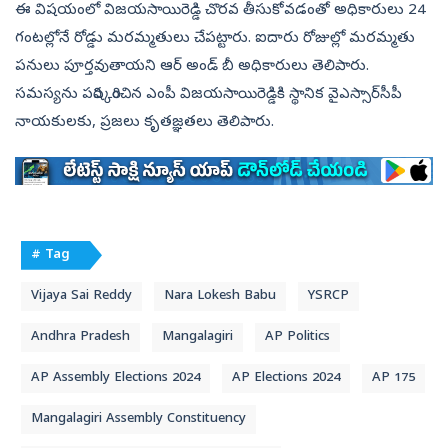
ఈ విషయంలో విజయసాయిరెడ్డి చొరవ తీసుకోవడంతో అధికారులు 24
గంటల్లోనే రోడ్డు మరమ్మతులు చేపట్టారు. ఐదారు రోజుల్లో మరమ్మతు
పనులు పూర్తవుతాయని ఆర్‌ అండ్‌ బీ అధికారులు తెలిపారు.
సమస్యను పరిష్కరించిన ఎంపీ విజయసాయిరెడ్డికి స్థానిక వైఎస్సార్‌సీపీ
నాయకులకు, ప్రజలు కృతజ్ఞతలు తెలిపారు.
# Tag
Vijaya Sai Reddy
Nara Lokesh Babu
YSRCP
Andhra Pradesh
Mangalagiri
AP Politics
AP Assembly Elections 2024
AP Elections 2024
AP 175
Mangalagiri Assembly Constituency