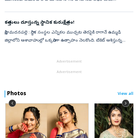
ప్రశ్నించారు. మరోవైపు సాయికృష్ణ లాకప్ డెత్ కేసులో ఆరోపణలు
ఎదుర్కొంటున్న నలుగ...
కత్తులు దూస్తున్న స్థానిక కురుక్షేత్రం!
సాక్షి, మదనపల్లె : స్థానిక సంస్థల ఎన్నికల ముచ్చట తెరపైకి రాగానే ఉమ్మడి
జిల్లాలోని ఆశావాహుల్లో ఒక్కసారిగా ఉత్సాహం నెలకొంది. టికెట్‌ ఆశిస్తున్న
నేతలు అప్పుడే ముఖ్య నాయకులను, ముఖ్యంగా ఓటర్లను ప్రసన్నం చే...
Advertisement
Advertisement
Photos
View all