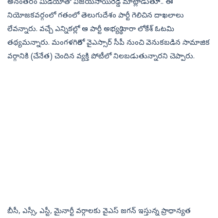
అనంతరం మీడియాతో విజయసాయిరెడ్డి మాట్లాడుతూ.. ఈ
నియోజకవర్గంలో గతంలో తెలుగుదేశం పార్టీ గెలిచిన దాఖలాలు
లేవన్నారు. వచ్చే ఎన్నికల్లో ఆ పార్టీ అభ్యర్థి నారా లోకేశ్‌ ఓటమి
తథ్యమన్నారు. మంగళగిరిలో వైఎస్సార్‌ సీపీ నుంచి వెనుకబడిన సామాజిక
వర్గానికి (చేనేత) చెందిన వ్యక్తి పోటీలో నిలబడుతున్నారని చెప్పారు.
బీసీ, ఎస్సీ, ఎస్టీ, మైనార్టీ వర్గాలకు వైఎస్‌ జగన్‌ ఇస్తున్న ప్రాధాన్యత