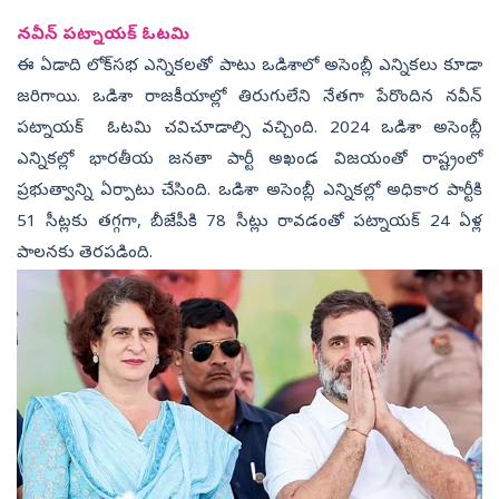
నవీన్ పట్నాయక్ ఓటమి
ఈ ఏడాది లోక్‌సభ ఎన్నికలతో పాటు ఒడిశాలో అసెంబ్లీ ఎన్నికలు కూడా
జరిగాయి. ఒడిశా రాజకీయాల్లో తిరుగులేని నేతగా పేరొందిన నవీన్
పట్నాయక్ ఓటమి చవిచూడాల్సి వచ్చింది. 2024 ఒడిశా అసెంబ్లీ
ఎన్నికల్లో భారతీయ జనతా పార్టీ అఖండ విజయంతో రాష్ట్రంలో
ప్రభుత్వాన్ని ఏర్పాటు చేసింది. ఒడిశా అసెంబ్లీ ఎన్నికల్లో అధికార పార్టీకి
51 సీట్లకు తగ్గగా, బీజేపీకి 78 సీట్లు రావడంతో పట్నాయక్ 24 ఏళ్ల
పాలనకు తెరపడింది.