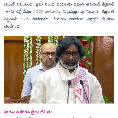
బెయిల్ లభించింది. జైలు నుంచి బయటకు వచ్చిన అరవింద్ కేజ్రీవాల్
తాను ఢిల్లీ సీఎం పదవికి రాజీనామా చేస్తున్నట్లు ప్రకటించారు. కేజ్రీవాల్
సెప్టెంబర్ 17న రాజీనామా చేయడం రాజకీయ వర్గాల్లో కలకలం
చెలరేగింది.
హేమంత్‌ సోరెన్‌ జైలు జీవితం