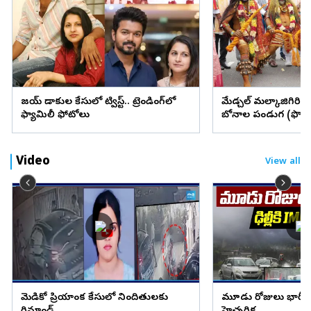
విజయ్ విడాకుల కేసులో ట్విస్ట్.. ట్రెండింగ్‌లో
మేడ్చల్ మల్కాజిగిరి జిల్
ఫ్యామిలీ ఫోటోలు
బోనాల పండుగ (ఫొటో
Video
View all
మెడికో ప్రియాంక కేసులో నిందితులకు
మూడు రోజులు భారీ వ