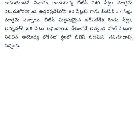
దాటుతుందనే నినాదం అందుకున్న బీజేపీ 240 సీట్లు మాత్రమే
గెలుచుకోగలిగింది. ఉత్తరప్రదేశ్‌లోని 80 సీట్లకు గాను బీజేపీకి 37 సీట్లు
మాత్రమే వచ్చాయి. బీజేపీ మిత్రపక్షమైన ఆర్‌ఎల్‌డీకి రెండు సీట్లు,
అప్నాదళ్‌కి ఒక సీటు లభించాయి. దేశంలోనే అత్యంత హాట్ సీటుగా
నిలిచిన అయోధ్య లోక్‌సభ స్థానంలో బీజేపీ ఓటమిని చవిచూడాల్సి
వచ్చింది.