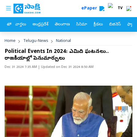
custom menu
Skip to main content
ePaper
TV
హోం
వార్తలు
ఆంధ్రప్రదేశ్
తెలంగాణ
సినిమా
క్రీడలు
బిజినెస్
ఫ్యామ
Breadcrumb
Home
Telugu-News
National
Political Events In 2024: ఎనిమిది ఘటనలు..
రాజకీయాల్లో పెనుమార్పులు
Dec 31 2024 7:35 AM
| Updated on
Dec 31 2024 8:50 AM