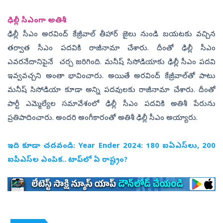
ఢిల్లీ సీఎంగా అతిశీ
ఢిల్లీ సీఎం అరవింద్ కేజ్రీవాల్ తీహార్ జైలు నుండి బయటకు వచ్చిన
తర్వాత సీఎం పదవికి రాజీనామా చేశారు. దీంతో ఢిల్లీ సీఎం
ఎవరనేదానిపైనే చర్చ జరిగింది. మనీష్ సిసోడియాకు ఢిల్లీ సీఎం పదవి
ఇవ్వవచ్చని అంతా భావించారు. అయితే అరవింద్ కేజ్రీవాల్‌తో పాటు
మనీష్ సిసోడియా కూడా అన్ని పదవులకు రాజీనామా చేశారు. దీంతో
పార్టీ ఎమ్మెల్యేల సమావేశంలో ఢిల్లీ సీఎం పదవికి అతిశీ పేరును
ప్రతిపాదించారు. అందరి అంగీకారంతో అతిశీ ఢిల్లీ సీఎం అయ్యారు.
ఇది కూడా చదవండి:
Year Ender 2024: 180 ఐఏఎస్‌లు, 200
ఐపీఎస్‌ల ఎంపిక.. టాప్‌లో ఏ రాష్ట్రం?