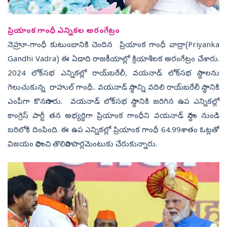
ప్రియాంక గాంధీ ఎన్నికల అరంగేట్రం
నెహ్రూ-గాంధీ కుటుంబానికి చెందిన ప్రియాంక గాంధీ వాద్రా(
Priyanka
Gandhi Vadra)
ఈ ఏడాది రాజకీయాల్లో క్రియాశీలక అరంగేట్రం చేశారు.
2024 లోక్‌సభ ఎన్నికల్లో రాయ్‌బరేలీ, వయనాడ్ లోక్‌సభ స్థానాలను
గెలుచుకున్న రాహుల్ గాంధీ.. వయనాడ్ స్థానాన్ని వదిలి రాయ్‌బరేలీ స్థానానికి
ఎంపీగా కొనసాగారు. వయనాడ్ లోక్‌సభ స్థానానికి జరిగిన ఉప ఎన్నికల్లో
కాంగ్రెస్ పార్టీ తన అభ్యర్థిగా ప్రియాంక గాంధీని వయనాడ్ స్థానం నుండి
బరిలోకి దింపింది. ఈ ఉప ఎన్నికల్లో ప్రియాంక గాంధీ 64.99శాతం ఓట్లతో
విజయం సాధించి తొలిసారి పార్లమెంటుకు చేరుకున్నారు.