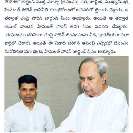
2024లో జార్ఖండ్ ముక్తి మోర్చా (జెఎంఎం) నేత, జార్ఖండ్ ముఖ్యమంత్రి
హేమంత్ సోరెన్‌ అవినీతి కుంభకోణంలో జనవరిలో జైలుకు వెళ్లారు. ఆ
తర్వాత చంపై సోరెన్ జార్ఖండ్ సీఎం అయ్యారు. అయితే ఆ తర్వాత
బెయిల్ పొందిన హేమంత్‌ సోరెన్‌ తిరిగి సీఎం పదవిని చేపట్టారు.
ఈఘటనల దరిమిలా చంపై సోరెన్ జెంఎంఎంను వీడి, భారతీయ జనతా
పార్టీలో చేరారు. అయితే ఈ ఏడాది జరిగిన అసెంబ్లీ ఎన్నికల్లో జేఎంఎం
మరోసారి విజయం సాధించి, హేమంత్ సోరెన్ జార్ఖండ్ సీఎం అయ్యారు.