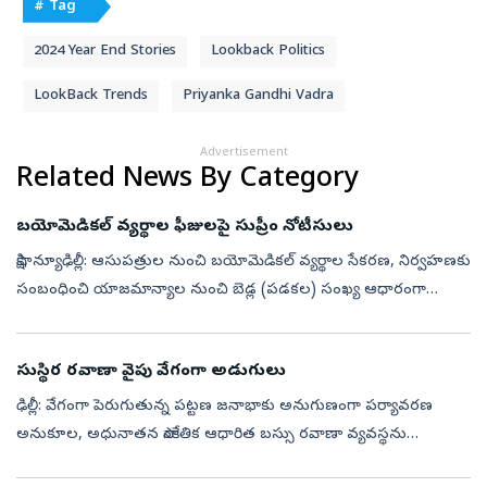
# Tag
2024 Year End Stories
Lookback Politics
LookBack Trends
Priyanka Gandhi Vadra
Advertisement
Related News By Category
బయోమెడికల్‌ వ్యర్థాల ఫీజులపై సుప్రీం నోటీసులు
సాక్షి, న్యూఢిల్లీ: ఆసుపత్రుల నుంచి బయోమెడికల్‌ వ్యర్థాల సేకరణ, నిర్వహణకు
సంబంధించి యాజమాన్యాల నుంచి బెడ్ల (పడకల) సంఖ్య ఆధారంగా
ఫీజులు వసూలు చేస్తున్న విధానంపై సుప్రీంకోర్టు కేంద్ర ప్రభుత్వానికి, సంబం...
సుస్థిర రవాణా వైపు వేగంగా అడుగులు
ఢిల్లీ: వేగంగా పెరుగుతున్న పట్టణ జనాభాకు అనుగుణంగా పర్యావరణ
అనుకూల, అధునాతన సాంకేతిక ఆధారిత బస్సు రవాణా వ్యవస్థను
రూపొందించే ప్రధాన లక్ష్యంతో ఢిల్లీలో ‘UITP ఇండియా బస్ కాన్ఫరెన్స్