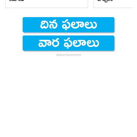
రిమాండ్
హెచ్చరిక
Advertisement