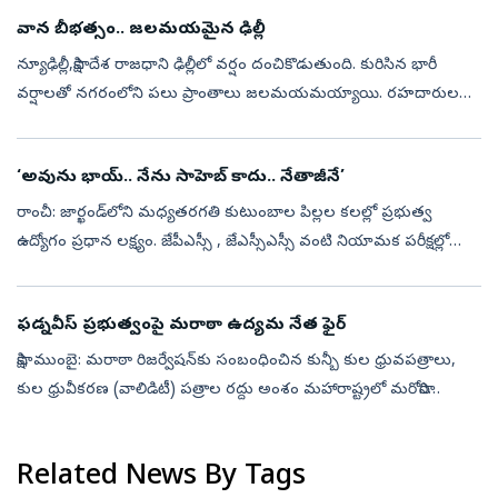
2026’ను రెండు రోజుల...
వాన బీభత్సం.. జలమయమైన ఢిల్లీ
న్యూఢిల్లీ,సాక్షి: దేశ రాజధాని ఢిల్లీలో వర్షం దంచికొడుతుంది. కురిసిన భారీ
వర్షాలతో నగరంలోని పలు ప్రాంతాలు జలమయమయ్యాయి. రహదారులపై
నీరు నిలిచిపోవడంతో తీవ్ర ట్రాఫిక్ అంతరాయాలు ఏర్పడ్డాయి. పరిస్థితి తీవ్ర...
‘అవును భాయ్.. నేను సాహెబ్ కాదు.. నేతాజీనే’
రాంచీ: జార్ఖండ్‌లోని మధ్యతరగతి కుటుంబాల పిల్లల కలల్లో ప్రభుత్వ
ఉద్యోగం ప్రధాన లక్ష్యం. జేపీఎస్సీ , జేఎస్సీఎస్సీ వంటి నియామక పరీక్షల్లో
విజయం సాధించి అధికారి కావాలని వేలాది మంది యువత కష్టపడుతున్నారు.
...
ఫడ్నవీస్ ప్ర‌భుత్వంపై మరాఠా ఉద్యమ నేత ఫైర్‌
సాక్షి, ముంబై: మరాఠా రిజర్వేషన్‌కు సంబంధించిన కున్బీ కుల ధ్రువపత్రాలు,
కుల ధ్రువీకరణ (వాలిడిటీ) పత్రాల రద్దు అంశం మహారాష్ట్రలో మరోసారి
రాజకీయ దుమారం రేపుతోంది. మరాఠా ఉద్యమ నేత మనోజ్‌ జరాంగే పాటిల్‌
(M...
Related News By Tags