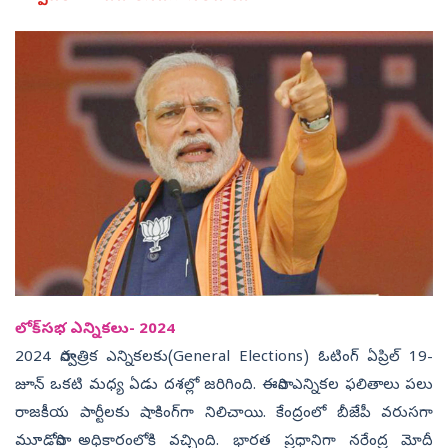
లోక్‌సభ ఎన్నికలు- 2024
2024 సార్వత్రిక ఎన్నికలకు(
General Elections)
ఓటింగ్ ఏప్రిల్‌ 19-
జూన్‌ ఒకటి మధ్య ఏడు దశల్లో జరిగింది. ఈసారి ఎన్నికల ఫలితాలు పలు
రాజకీయ పార్టీలకు షాకింగ్‌గా నిలిచాయి. కేంద్రంలో బీజేపీ వరుసగా
మూడోసారి అధికారంలోకి వచ్చింది. భారత ప్రధానిగా నరేంద్ర మోదీ