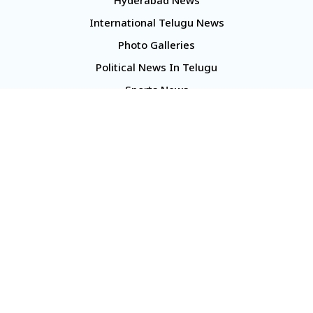
Hyderabad News
International Telugu News
Photo Galleries
Political News In Telugu
Sports News
TS Politics News
Telangana News
Telugu Movie Reviews
Company
About Us
Contact Us
Media Kit