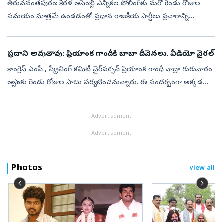
తిరువ‌నంత‌పురం: కేర‌ళ అసెంబ్లీ ఎన్నిక‌ల పోలింగ్‌కు మ‌రో రెండు రోజుల
స‌మ‌యం మాత్ర‌మే ఉండ‌డంతో ప్ర‌ధాన రాజ‌కీయ పార్టీలు ప్ర‌చారాన్ని
ముమ్మ‌రం చేశాయి. ప్ర‌త్య‌ర్థి పార్టీల‌పై మాట‌ల దాడులు, తీవ్ర ఆరోప‌ణ‌ల...
ప్రధాని అవుతావు: ప్రియాంక గాంధీకి బాబా దీవెనలు, వీడియో వైరల్‌
కాంగ్రెస్ ఎంపీ , స్క్రీనింగ్ కమిటీ చైర్‌పర్సన్ ప్రియాంక గాంధీ వాద్రా గురువారం
అస్సాంకు రెండు రోజుల పాటు పర్యటించనున్నారు. ఈ సందర్బంగా అక్కడ
ఆసక్తికర సన్నివేశంచోటు చేసుకుంది. 2026 అసెంబ్లీ ఎన్నికలకు ప...
Advertisement
Advertisement
Photos
View all