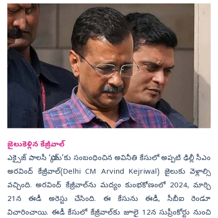
జైలుకెళ్లిన కేజ్రీవాల్‌
ఎక్సైజ్ పాలసీ ‘స్కామ్’కు సంబంధించిన అవినీతి కేసులో అప్పటి ఢిల్లీ సీఎం
అరవింద్ కేజ్రీవాల్(
Delhi CM Arvind Kejriwal)
జైలుకు వెళ్లాల్సి
వచ్చింది. అరవింద్ కేజ్రీవాల్‌ను మద్యం కుంభకోణంలో 2024, మార్చి
21న ఈడీ అరెస్టు చేసింది. ఈ కేసును ఈడీ, సీబీఐ రెండూ
విచారించాయి. ఈడీ కేసులో కేజ్రీవాల్‌కు జూలై 12న సుప్రీంకోర్టు నుంచి