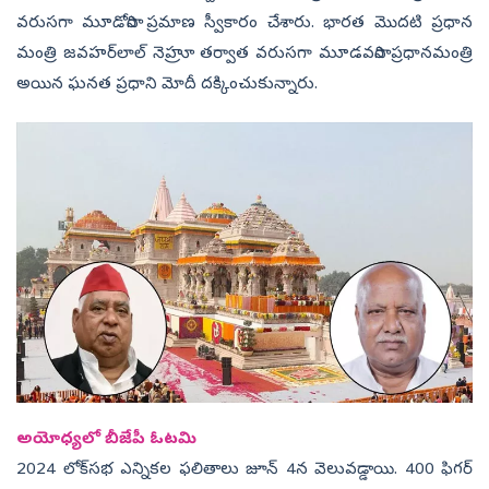
వరుసగా మూడోసారి ప్రమాణ స్వీకారం చేశారు. భారత మొదటి ప్రధాన
మంత్రి జవహర్‌లాల్ నెహ్రూ తర్వాత వరుసగా మూడవసారి ప్రధానమంత్రి
అయిన ఘనత ప్రధాని మోదీ దక్కించుకున్నారు.
అయోధ్యలో బీజేపీ ఓటమి
2024 లోక్‌సభ ఎన్నికల ఫలితాలు జూన్ 4న వెలువడ్డాయి. 400 ఫిగర్‌