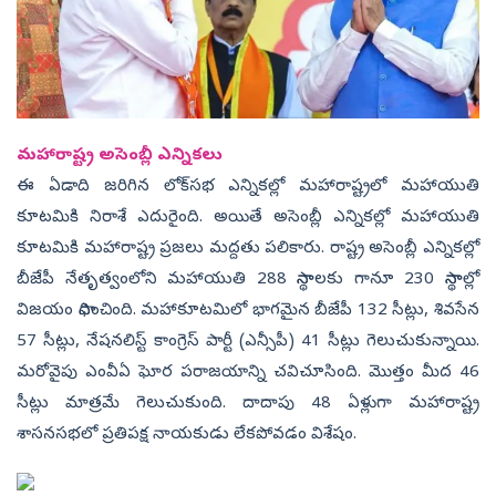
మహారాష్ట్ర అసెంబ్లీ ఎన్నికలు
ఈ ఏడాది జరిగిన లోక్‌సభ ఎన్నికల్లో మహారాష్ట్రలో మహాయుతి
కూటమికి నిరాశే ఎదురైంది. అయితే అసెంబ్లీ ఎన్నికల్లో మహాయుతి
కూటమికి మహారాష్ట్ర ప్రజలు మద్దతు పలికారు. రాష్ట్ర అసెంబ్లీ ఎన్నికల్లో
బీజేపీ నేతృత్వంలోని మహాయుతి 288 స్థానాలకు గానూ 230 స్థానాల్లో
విజయం సాధించింది. మహాకూటమిలో భాగమైన బీజేపీ 132 సీట్లు, శివసేన
57 సీట్లు, నేషనలిస్ట్ కాంగ్రెస్ పార్టీ (ఎన్సీపీ) 41 సీట్లు గెలుచుకున్నాయి.
మరోవైపు ఎంవీఏ ఘోర పరాజయాన్ని చవిచూసింది. మొత్తం మీద 46
సీట్లు మాత్రమే గెలుచుకుంది. దాదాపు 48 ఏళ్లుగా మహారాష్ట్ర
శాసనసభలో ప్రతిపక్ష నాయకుడు లేకపోవడం విశేషం.