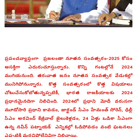
ప్రపంచవ్యాప్తంగా ప్రజలంతా నూతన సంవత్సరం-2025 కోసం
ఆసక్తిగా ఎదురుచూస్తున్నారు. కొన్ని గంటల్లోనే 2024
ముగియనుంది. తరువాత జనం నూతన సంవత్సర వేడుకల్లో
మునిగిపోనున్నారు. కొత్త సంవత్సరంలో కొత్త విషయాలు
చోటుచేసుకోబోతున్నప్పటికీ, భారత రాజకీయాలకు 2024
ప్రధానమైనదిగా నిలిచింది. 2024లో ప్రధాని మోదీ వరుసగా
మూడోసారి ప్రధాని కావడం, జార్ఖండ్ సీఎం హేమంత్ సోరెన్, ఢిల్లీ
సీఎం అరవింద్ కేజ్రీవాల్ జైలుకెళ్లడం, 24 ఏళ్లు ఒడిశా సీఎంగా
ఉన్న నవీన్ పట్నాయక్ ఎన్నికల్లో ఓడిపోవడం వంటి ఘటనలు
ఎప్పటికీ మరచిపోలేనివిగా నిలిచాయి.