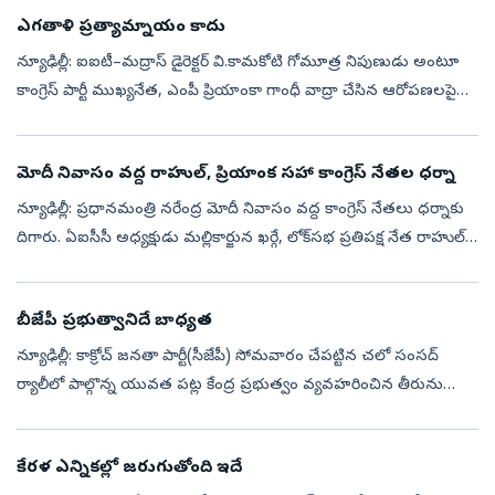
ఎగతాళి ప్రత్యామ్నాయం కాదు
న్యూఢిల్లీ: ఐఐటీ–మద్రాస్‌ డైరెక్టర్‌ వి.కామకోటి గోమూత్ర నిపుణుడు అంటూ
కాంగ్రెస్‌ పార్టీ ముఖ్యనేత, ఎంపీ ప్రియాంకా గాంధీ వాద్రా చేసిన ఆరోపణలపై
215 మందికి విద్యావేత్తలు, ప్రముఖులు తీవ్ర అభ్యంతరం వ్యక్తం...
మోదీ నివాసం వద్ద రాహుల్‌, ప్రియాంక సహా కాంగ్రెస్‌ నేతల ధర్నా
న్యూఢిల్లీ: ప్రధానమంత్రి నరేంద్ర మోదీ నివాసం వద్ద కాంగ్రెస్‌ నేతలు ధర్నాకు
దిగారు. ఏఐసీసీ అధ్యక్షుడు మల్లికార్జున ఖర్గే, లోక్‌సభ ప్రతిపక్ష నేత రాహుల్
గాంధీ, కాంగ్రెస్‌ నేతలు ప్రియాంక గాంధీ వాద్రా, కేస...
బీజేపీ ప్రభుత్వానిదే బాధ్య‌త‌
న్యూఢిల్లీ: కాక్రోచ్‌ జనతా పార్టీ(సీజేపీ) సోమ‌వారం చేప‌ట్టిన చ‌లో సంస‌ద్
ర్యాలీలో పాల్గొన్న యువ‌త ప‌ట్ల కేంద్ర ప్ర‌భుత్వం వ్య‌వ‌హ‌రించిన తీరును
ప్ర‌తిప‌క్ష నాయ‌కులు త‌ప్పుబ‌ట్టారు. శాంతియుతంగా ర్యాలీ ...
కేర‌ళ ఎన్నిక‌ల్లో జ‌రుగుతోంది ఇదే