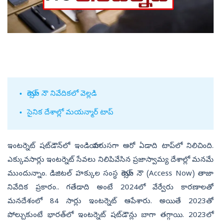
యాక్సెస్ నౌ నివేదికలో వెల్ల‌డి
సైనిక దేశాల్లో మ‌య‌న్మార్ టాప్‌
ఇంట‌ర్నెట్ ష‌ట్‌డౌన్‌లో ఇండియా వ‌రుస‌గా ఆరో ఏడాది టాప్‌లో నిలిచింది.
ఎక్కువ‌సార్లు ఇంట‌ర్నెట్ సేవ‌లు నిలిపివేసిన ప్ర‌జాస్వామ్య దేశాల్లో మ‌నమే
ముందున్నాం. డిజిటల్ హక్కుల సంస్థ యాక్సెస్ నౌ (Access Now) తాజా
నివేదిక ప్ర‌కారం.. గ‌తేడాది అంటే 2024లో వేర్వేరు కార‌ణాల‌తో
మ‌న‌దేశంలో 84 సార్లు ఇంట‌ర్నెట్ ఆపేశారు. అయితే 2023తో
పోల్చుకుంటే భార‌త్‌లో ఇంట‌ర్నెట్ ష‌ట్‌డౌన్లు బాగా త‌గ్గాయి. 2023లో