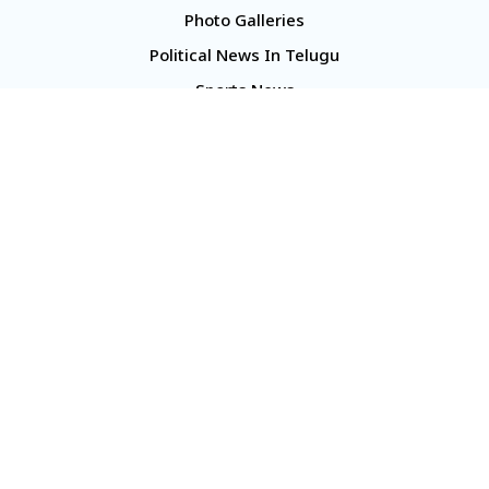
Photo Galleries
Political News In Telugu
Sports News
TS Politics News
Telangana News
Telugu Movie Reviews
Company
About Us
Contact Us
Media Kit
Terms And Conditions