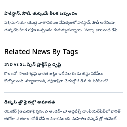
రాజకీయ దుమారం రేపుతోంది. మరాఠా ఉద్యమ నేత మనోజ్‌ జరాంగే పాటిల్‌
(M...
పాకిస్థాన్‌, సౌదీ, తుర్కియే కీలక ఒప్పందం
పశ్చిమాసియా యుద్ధ వాతావరణం నేపథ్యంలో పాకిస్థాన్, సౌదీ అరేబియా,
తుర్కియే కీలక రక్షణ ఒప్పందం కుదుర్చుకున్నాయి. ‘మక్కా జాయింట్‌ డిఫెన్స్‌
అగ్రిమెంట్‌ (Mecca Joint Defence Agreement) పేరుతో త్రైపాక్షిక ఒ...
Related News By Tags
IND vs SL: స్పిన్‌ ప్రాక్టీస్‌పై దృష్టి
కొలంబో: సొంతగడ్డపై భారత జట్టు ఇటీవల రెండు టెస్టు సిరీస్‌లు
కోల్పోయింది. న్యూజిలాండ్, దక్షిణాఫ్రికా చేతుల్లో ఓడిన ఈ సిరీస్‌లలో
అనూహ్యంగా ప్రత్యర్థి స్పిన్నర్లు మనపై ఆధిపత్యం ప్రదర్శించారు. స్పిన్‌ బౌలి...
డిస్కస్‌ త్రో ఫైనల్లో అమానత్‌
యుజీన్‌ (అమెరికా): ప్రపంచ అండర్‌–20 అథ్లెటిక్స్‌ చాంపియన్‌షిప్‌లో భారత్‌
ఈరోజు పతకాల బోణీ చేసే అవకాశముంది. మహిళల డిస్కస్‌ త్రో ఈవెంట్‌లో
అమానత్‌ కంబోజ్‌... పురుషుల జావెలిన్‌ త్రోలో ఆశిష్‌ యాదవ్, ధరణీధ...