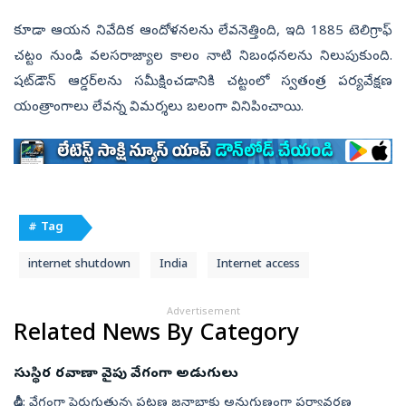
కూడా ఆయన నివేదిక ఆందోళనలను లేవనెత్తింది, ఇది 1885 టెలిగ్రాఫ్
చట్టం నుండి వలసరాజ్యాల కాలం నాటి నిబంధనలను నిలుపుకుంది.
షట్‌డౌన్ ఆర్డర్‌లను సమీక్షించడానికి చట్టంలో స్వతంత్ర పర్యవేక్షణ
యంత్రాంగాలు లేవన్న‌ విమర్శలు బ‌లంగా వినిపించాయి.
# Tag
internet shutdown
India
Internet access
Advertisement
Related News By Category
సుస్థిర రవాణా వైపు వేగంగా అడుగులు
ఢిల్లీ: వేగంగా పెరుగుతున్న పట్టణ జనాభాకు అనుగుణంగా పర్యావరణ