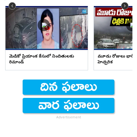
మెడికో ప్రియాంక కేసులో నిందితులకు
మూడు రోజులు భారీ వ
రిమాండ్
హెచ్చరిక
Advertisement