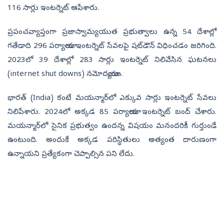
116 సార్లు ఇంట‌ర్నెట్ ఆపేశారు.
ప్రపంచవ్యాప్తంగా ప్ర‌జాస్వామ్య‌యుత‌ ప్రభుత్వాలు ఉన్న 54 దేశాల్లో
గ‌తేడాది 296 ప‌ర్యాయాలు ఇంటర్నెట్ సేవ‌ల‌పై షట్‌డౌన్ విధించ‌డం జ‌రిగింది.
2023లో 39 దేశాల్లో 283 సార్లు ఇంట‌ర్నెట్ నిలివేసిన ఘ‌ట‌న‌లు
(internet shut downs) న‌మోద‌య్యాయి.
భార‌త్ (India) కంటే మ‌య‌న్మార్‌లో ఎక్కువ సార్లు ఇంటర్నెట్ సేవ‌లు
నిలిపేశారు. 2024లో అక్క‌డ‌ 85 ప‌ర్యాయాలు ఇంట‌ర్నెట్ బంద్ చేశారు.
మ‌య‌న్మార్‌లో సైనిక ప్ర‌భుత్వం ఉంద‌న్న విష‌యం మ‌నంద‌రికీ గుర్తుండే
ఉంటుంది. అందుకే అక్క‌డ ప‌రిస్థితులు అత్యంత దారుణంగా
ఉన్నాయ‌ని ప్ర‌త్యేకంగా చెప్పాల్సిన ప‌ని లేదు.