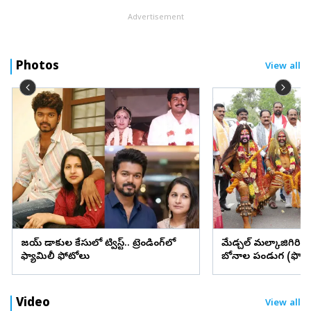
Advertisement
Photos
View all
విజయ్ విడాకుల కేసులో ట్విస్ట్.. ట్రెండింగ్‌లో
మేడ్చల్ మల్కాజిగిరి జిల్
ఫ్యామిలీ ఫోటోలు
బోనాల పండుగ (ఫొటో
Video
View all