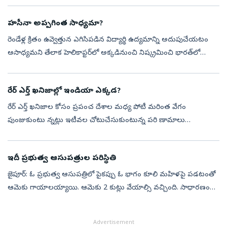
హసీనా అప్పగింత సాధ్యమా?
రెండేళ్ల క్రితం ఉవ్వెత్తున ఎగిసిపడిన విద్యార్థి ఉద్యమాన్ని అదుపుచేయటం
అసాధ్యమని తేలాక హెలికాప్టర్‌లో అక్కడినుంచి నిష్క్రమించి భారత్‌లో
ఆశ్రయం పొందిన బంగ్లాదేశ్‌ మాజీ ప్రధాని షేక్‌ హసీనా సరిగ్గా ఆ తేదీ...
రేర్‌ ఎర్త్‌ ఖనిజాల్లో ఇండియా ఎక్కడ?
రేర్‌ ఎర్త్‌ ఖనిజాల కోసం ప్రపంచ దేశాల మధ్య పోటీ మరింత వేగం
పుంజుకుంటు న్నట్లు ఇటీవల చోటుచేసుకుంటున్న పరి ణామాలు
సూచిస్తున్నాయి. ఇప్పటివరకు ఈ రంగంలో దాదాపు గుత్తాధిపత్యం
చలాయించిన చైనాపై ఆధారపడటాన్ని త...
ఇదీ ప్రభుత్వ ఆసుపత్రుల పరిస్థితి
జైపూర్‌: ఓ ప్రభుత్వ ఆసుపత్రిలో పైకప్పు ఓ భాగం కూలి మహిళపై పడటంతో
ఆమెకు గాయాలయ్యాయి. ఆమెకు 2 కుట్లు వేయాల్సి వచ్చింది. సాధారణంగా
బయట గాయాలైతే కుట్లు వేయించుకోవడానికి ఆసుపత్రికి వస్తారు. కానీ,
ఆసుపత్రుల...
Advertisement