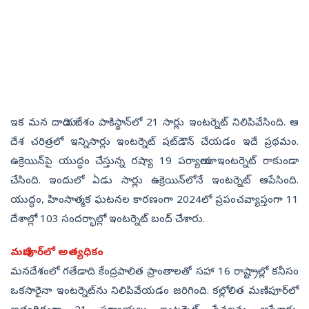
ఇక మ‌న దాయాది దేశం పాకిస్థాన్‌లో 21 సార్లు ఇంట‌ర్నెట్ నిలిపివేసింది. ఆ
దేశ చ‌రిత్ర‌లో ఇన్నిసార్లు ఇంట‌ర్నెట్ ష‌ట్‌డౌన్ చేయ‌డం ఇదే ప్ర‌థ‌మం.
ఉక్రెయిన్‌పై యుద్ధం చేస్తున్న ర‌ష్యా 19 ప‌ర్యాయాలు ఇంట‌ర్నెట్ రాకుండా
చేసింది. ఇందులో ఏడు సార్లు ఉక్రెయిన్‌లోనే ఇంట‌ర్నెట్ ఆపేసింది.
యుద్ధం, హింసాత్మ‌క ఘ‌ట‌న‌ల కార‌ణంగా 2024లో ప్ర‌పంచ‌వ్యాప్తంగా 11
దేశాల్లో 103 సంద‌ర్భాల్లో ఇంట‌ర్నెట్ బంద్ చేశారు.
మణిపూర్‌లో అత్య‌ధికం
మ‌న‌దేశంలో గ‌తేడాది కేంద్ర‌పాలిత ప్రాంతాలతో స‌హా 16 రాష్ట్రాల్లో క‌నీసం
ఒక‌సారైనా ఇంట‌ర్నెట్‌ను నిలిపివేయ‌డం జ‌రిగింది. క‌ల్లోలిత‌ మణిపూర్‌లో