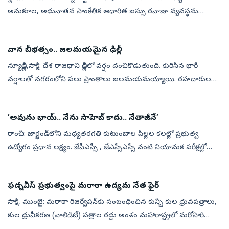
అనుకూల, అధునాతన సాంకేతిక ఆధారిత బస్సు రవాణా వ్యవస్థను
రూపొందించే ప్రధాన లక్ష్యంతో ఢిల్లీలో ‘UITP ఇండియా బస్ కాన్ఫరెన్స్
2026’ను రెండు రోజుల...
వాన బీభత్సం.. జలమయమైన ఢిల్లీ
న్యూఢిల్లీ,సాక్షి: దేశ రాజధాని ఢిల్లీలో వర్షం దంచికొడుతుంది. కురిసిన భారీ
వర్షాలతో నగరంలోని పలు ప్రాంతాలు జలమయమయ్యాయి. రహదారులపై
నీరు నిలిచిపోవడంతో తీవ్ర ట్రాఫిక్ అంతరాయాలు ఏర్పడ్డాయి. పరిస్థితి తీవ్ర...
‘అవును భాయ్.. నేను సాహెబ్ కాదు.. నేతాజీనే’
రాంచీ: జార్ఖండ్‌లోని మధ్యతరగతి కుటుంబాల పిల్లల కలల్లో ప్రభుత్వ
ఉద్యోగం ప్రధాన లక్ష్యం. జేపీఎస్సీ , జేఎస్సీఎస్సీ వంటి నియామక పరీక్షల్లో
విజయం సాధించి అధికారి కావాలని వేలాది మంది యువత
కష్టపడుతున్నారు. ...
ఫడ్నవీస్ ప్ర‌భుత్వంపై మరాఠా ఉద్యమ నేత ఫైర్‌
సాక్షి, ముంబై: మరాఠా రిజర్వేషన్‌కు సంబంధించిన కున్బీ కుల ధ్రువపత్రాలు,
కుల ధ్రువీకరణ (వాలిడిటీ) పత్రాల రద్దు అంశం మహారాష్ట్రలో మరోసారి