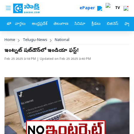
custom menu
Skip to main content
ePaper
TV
హోం
వార్తలు
ఆంధ్రప్రదేశ్
తెలంగాణ
సినిమా
క్రీడలు
బిజినెస్
ఫ్యామ
Breadcrumb
Home
Telugu-News
National
ఇంట‌ర్నెట్ ష‌ట్‌డౌన్‌లో ఇండియా ఫ‌స్ట్‌!
Feb 25 2025 3:18 PM
| Updated on
Feb 25 2025 3:40 PM