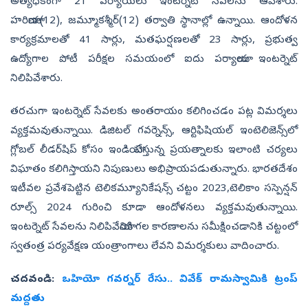
అత్య‌ధికంగా 21 పర్యాయ‌లు ఇంట‌ర్నెట్ సేవ‌ల‌ను ఆపేశారు.
హ‌రియాణా(12), జ‌మ్మూక‌శ్మీర్‌(12) త‌ర్వాతి స్థానాల్లో ఉన్నాయి. ఆందోళ‌న
కార్య‌క్ర‌మాల‌తో 41 సార్లు, మ‌త‌ఘ‌ర్ష‌ణ‌ల‌తో 23 సార్లు, ప్ర‌భుత్వ
ఉద్యోగాల పోటీ ప‌రీక్ష‌ల స‌మ‌యంలో ఐదు పర్యాయాలు ఇంట‌ర్నెట్
నిలిపివేశారు.
త‌ర‌చుగా ఇంట‌ర్నెట్ సేవ‌ల‌కు అంత‌రాయం క‌లిగించ‌డం ప‌ట్ల విమ‌ర్శ‌లు
వ్య‌క్త‌మ‌వుతున్నాయి. డిజిటల్ గవర్నెన్స్, ఆర్టిఫిషియల్ ఇంటెలిజెన్స్‌లో
గ్లోబల్ లీడర్‌షిప్ కోసం ఇండియా చేస్తున్న ప్ర‌య‌త్నాలకు ఇలాంటి చ‌ర్యలు
విఘాతం క‌లిగిస్తాయ‌ని నిపుణులు అభిప్రాయ‌ప‌డుతున్నారు. భారతదేశం
ఇటీవల ప్రవేశపెట్టిన టెలికమ్యూనికేషన్స్ చట్టం 2023,టెలికాం సస్పెన్షన్
రూల్స్ 2024 గురించి కూడా ఆందోళనలు వ్య‌క్త‌మ‌వుతున్నాయి.
ఇంట‌ర్నెట్ సేవ‌ల‌ను నిలిపివేయానికి గ‌ల కార‌ణాల‌ను సమీక్షించడానికి చట్టంలో
స్వతంత్ర పర్యవేక్షణ యంత్రాంగాలు లేవని విమర్శకులు వాదించారు.
చ‌ద‌వండి:
ఒహియో గవర్నర్‌ రేసు.. వివేక్‌ రామస్వామికి ట్రంప్‌
మద్దతు