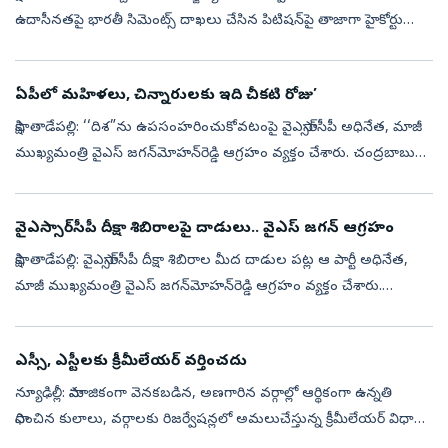
ఉదాసీనతపై భారతీ సిమెంట్స్‌ దాఖలు చేసిన పిటిషన్‌పై తాజాగా హైకోర్టు
స్పందించింది. భారతీ సిమెంట్స్‌ మైనింగ్‌ కార్యకలాపాలను టీడీపీ మూకలు
అడ్డ...
ఏపీలో మహిళలు, చిన్నారులకు ఇది చీకటి రోజు’
సాక్షి, తాడేపల్లి: ‘‘దిశ”ను ఉపసంహరించుకోవటంపై వైఎస్సార్‌సీపీ అధినేత, మాజీ
ముఖ్యమంత్రి వైఎస్ జగన్‌మోహన్‌రెడ్డి ఆగ్రహం వ్యక్తం చేశారు. చంద్రబాబు
ప్రభుత్వం తీసుకున్న నిర్ణయంపై ఆయన మండిపడ్డారు. ఆంధ్రప్రదే...
వైఎస్సార్‌సీపీ దీక్షా శిబిరాలపై దాడులు.. వైఎస్ జగన్ ఆగ్రహం
సాక్షి, తాడేపల్లి: వైఎస్సార్‌సీపీ దీక్షా శిబిరాల మీద దాడుల పట్ల ఆ పార్టీ అధినేత,
మాజీ ముఖ్యమంత్రి వైఎస్ జగన్‌మోహన్‌రెడ్డి ఆగ్రహం వ్యక్తం చేశారు.
విజయవాడ ఘటనపై తీవ్రంగా మండిపడ్డారు. దాడుల వీడియోను ఎక్స...
ఎస్సీ, ఎస్టీలకు క్రీమీలేయర్‌ వర్తించదు
న్యూఢిల్లీ: సామాజికంగా వెనకబడిన, అణగారిన వర్గాల్లో ఆర్థికంగా ఉన్నతి
సాధించిన కులాలు, వర్గాలకు రిజర్వేషన్లలో అమలుచేస్తున్న క్రీమీలేయర్‌ విధానం
ఎస్సీ, ఎస్టీలకు వర్తించదని సర్వోన్నత న్యాయస్థానంలో కేంద్ర ...