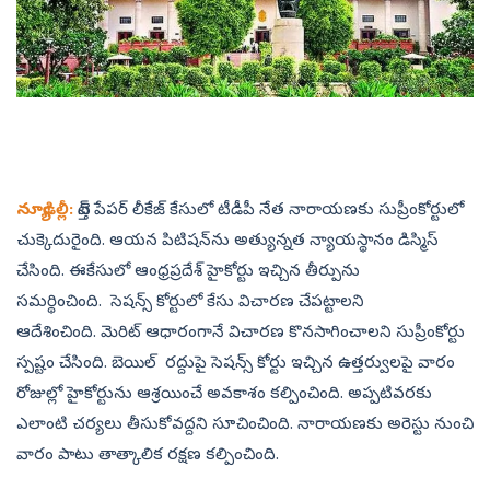
న్యూఢిల్లీ:
టెన్త్ పేపర్‌ లీకేజ్‌ కేసులో టీడీపీ నేత నారాయణకు సుప్రీంకోర్టులో
చుక్కెదురైంది. ఆయన పిటిషన్‌ను అత్యున్నత న్యాయస్థానం డిస్మిస్
చేసింది. ఈకేసులో ఆంధ్రప్రదేశ్ హైకోర్టు ఇ‍చ్చిన తీర్పును
సమర్థించింది. సెషన్స్ కోర్టులో కేసు విచారణ చేపట్టాలని
ఆదేశించింది. మెరిట్ ఆధారంగానే విచారణ కొనసాగించాలని సుప్రీంకోర్టు
స్పష్టం చేసింది. బెయిల్ రద్దుపై సెషన్స్ కోర్టు ఇచ్చిన ఉత్తర్వులపై వారం
రోజుల్లో హైకోర్టును ఆశ్రయించే అవకాశం కల్పించింది. అప్పటివరకు
ఎలాంటి చర్యలు తీసుకోవద్దని సూచించింది. నారాయణకు అరెస్టు నుంచి
వారం పాటు తాత్కాలిక రక్షణ కల్పించింది.