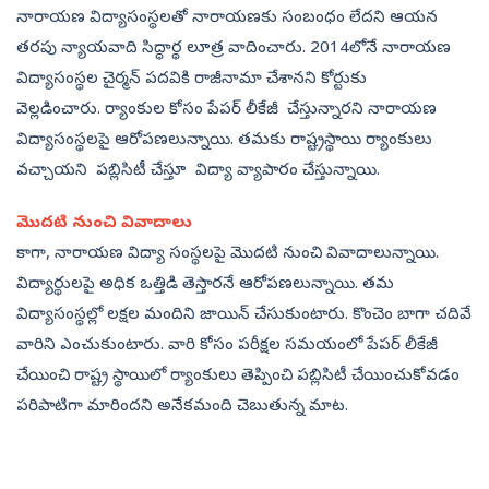
నారాయణ విద్యాసంస్థలతో నారాయణకు సంబంధం లేదని ఆయన
తరపు న్యాయవాది సిద్ధార్థ లూత్ర వాదించారు. 2014లోనే నారాయణ
విద్యాసంస్థల చైర్మన్ పదవికి రాజీనామా చేశానని కోర్టుకు
వెల్లడించారు. ర్యాంకుల కోసం పేపర్ లీకేజీ చేస్తున్నారని నారాయణ
విద్యాసంస్థలపై ఆరోపణలున్నాయి. తమకు రాష్ట్రస్థాయి ర్యాంకులు
వచ్చాయని పబ్లిసిటీ చేస్తూ విద్యా వ్యాపారం చేస్తున్నాయి.
మొదటి నుంచి వివాదాలు
కాగా, నారాయణ విద్యా సంస్థలపై మొదటి నుంచి వివాదాలున్నాయి.
విద్యార్థులపై అధిక ఒత్తిడి తెస్తారనే ఆరోపణలున్నాయి. తమ
విద్యాసంస్థల్లో లక్షల మందిని జాయిన్‌ చేసుకుంటారు. కొంచెం బాగా చదివే
వారిని ఎంచుకుంటారు. వారి కోసం పరీక్షల సమయంలో పేపర్‌ లీకేజీ
చేయించి రాష్ట్ర స్థాయిలో ర్యాంకులు తెప్పించి పబ్లిసిటీ చేయించుకోవడం
పరిపాటిగా మారిందని అనేకమంది చెబుతున్న మాట.