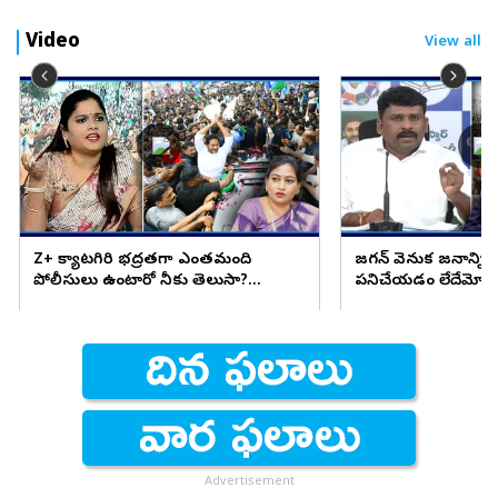
Video
View all
Z+ క్యాటగిరి భద్రతగా ఎంతమంది
జగన్ వెనుక జనాన్ని 
పోలీసులు ఉంటారో నీకు తెలుసా?
పనిచేయడం లేదేమో..
అనితను రఫ్ఫాడించిన నాగమల్లీశ్వరి
వెంకట్ రెడ్డి కౌంటర్
Advertisement