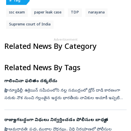
# Tag
ssc exam
paper leak case
TDP
narayana
Supreme court of India
Advertisement
Related News By Category
Related News By Tags
గాలించినా ఫలితం దక్కలేదు
సాక్షి, న్యూఢిల్లీ: ఉక్రెయిన్‌ సమీపంలోని నల్ల సముద్రంలో డ్రోన్‌ దాడి కారణంగా
సరుకు నౌక నుంచి గల్లంతైన ఇద్దరు భారతీయ నావికుల ఆచూకీ ఇప్పటి
వరకు లభించలేదని కేంద్రం సుప్రీంకోర్టుకు స్పష్టం చేసింది. రొమేని...
రాజ్యాంగబద్ధంగా విధులు నిర్వర్తించడం పోలీసుల బాధ్యత
సాక్షి, అమరావతి: పచ్చ ముఠాల దౌర్జన్యం.. విధి నిర్వహణలో పోలీసుల