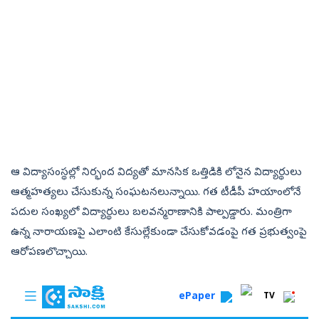
ఆ విద్యాసంస్థల్లో నిర్భంద విద్యతో మానసిక ఒత్తిడికి లోనైన విద్యార్థులు
ఆత్మహత్యలు చేసుకున్న సంఘటనలున్నాయి. గత టీడీపీ హయాంలోనే
పదుల సంఖ్యలో విద్యార్థులు బలవన్మరాణానికి పాల్పడ్డారు. మంత్రిగా
ఉన్న నారాయణపై ఎలాంటి కేసుల్లేకుండా చేసుకోవడంపై గత ప్రభుత్వంపై
ఆరోపణలొచ్చాయి.