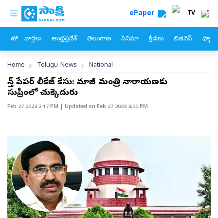
custom menu
Skip to main content
ePaper
TV
హోం
వార్తలు
ఆంధ్రప్రదేశ్
తెలంగాణ
సినిమా
క్రీడలు
బిజినెస్
ఫ్యామ
Breadcrumb
Home
Telugu-News
National
టెన్త్‌ పేపర్‌ లీకేజ్‌ కేసు: మాజీ మంత్రి నారాయణకు
సుప్రీంలో చుక్కెదురు
Feb 27 2023 2:17 PM
| Updated on
Feb 27 2023 3:50 PM