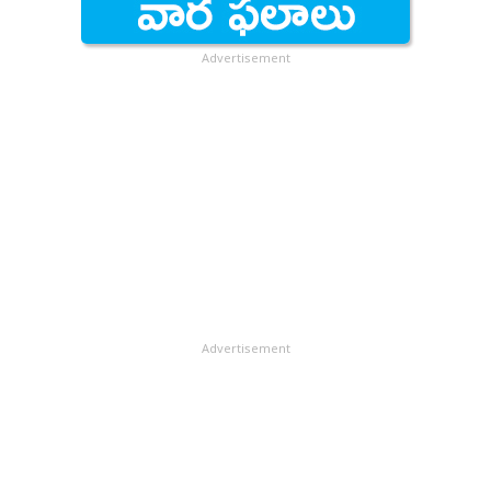
విచారణ జరిపించాలని డిమాండ్‌ చేశారు.
విద్యార్థులు ఈనెల 10లోపు ఆన్‌లైన్‌లో దరఖాస్తు చేసుకోవాలని
మైనారిటీ సంక్షేమ శాఖ కమిషనర్ గురువారం ఒక ప్రకటనలో
Advertisement
తెలిపారు. మైనారిటీ ఆర్థిక కార్పొరేషన్ వెబ్‌సైట్‌లో అభ్యర్థులు
దరఖాస్తు చేసుకోవాలని సూచించారు.
Advertisement