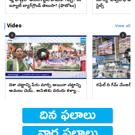
వేశ్య పాత్రలో అదరగొట్టిన వామికా గబ్బి.. ఈ
సూర్య ‘విశ్వనాథ్ అం
బ్యూటీ బ్యాగ్‌గ్రౌండ్‌ తెలుసా? (ఫొటోలు)
స్టిల్స్
Video
View all
దిశా చట్టాన్ని పేరు మార్చి అయినా చట్టాన్ని
రఫేల్ ది గేమ్ చేంజర్
అమలు చెయ్.. అనితకు వరుదు కళ్యాణి
సూచన