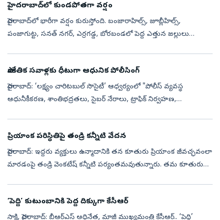
హైదరాబాద్‌లో కుండపోతగా వర్షం
హైదరాబాద్‌లో భారీగా వర్షం కురుస్తోంది. బంజారాహిల్స్‌, జూబ్లీహిల్స్‌,
పంజాగుట్ట, సనత్‌ నగర్‌, ఎర్రగడ్డ, బోరబండలో పెద్ద ఎత్తున జల్లులు
కురుస్తున్నాయి. ఎస్‌ఆర్‌ నగర్‌, ఫిలీంనగర్‌, అమీర్‌పేటలో కుండపోతగా వ...
సాంకేతిక సవాళ్లకు ధీటుగా ఆధునిక పోలీసింగ్‌
హైదరాబాద్: ‘లక్ష్యం చారిటబుల్ సొసైటీ’ ఆధ్వర్యంలో "పోలీస్ వ్యవస్థ
ఆధునీకీకరణ, శాంతిభద్రతలు, సైబర్ నేరాలు, ట్రాఫిక్ నిర్వహణ,
ఎదురవుతున్న నూతన సవాళ్లు" అనే అంశంపై జాతీయ స్థాయి పోలీస్
సెమినార్ శనివారం జరి...
ప్రియాంక పరిస్థితిపై తండ్రి కన్నీటి వేదన
హైదరాబాద్‌: ఇద్దరు వ్యక్తులు ఉన్మాదానికి తన కూతురు ప్రియాంక జీవచ్ఛవంలా
మారడంపై తండ్రి వెంకటేష్‌ కన్నీటి పర్యంతమవుతున్నారు. తమ కూతురు
ఇప్పటికూడా బ్రతికే హోప్స్‌ లేవని డాక్టర్స్‌ చెబుతున్నా, చేసే ప్రయత్...
‘పెద్ది’ కుటుంబానికి పెద్ద దిక్కుగా కేసీఆర్
సాక్షి, హైదరాబాద్‌: బీఆర్‌ఎస్‌ అధినేత, మాజీ ముఖ్యమంత్రి కేసీఆర్‌.. ‘పెద్ది’