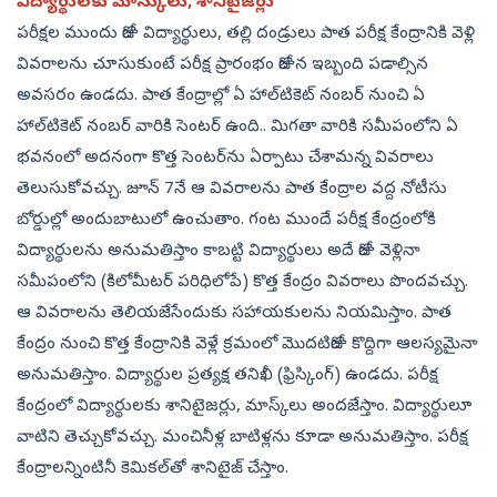
విద్యార్థులకు మాస్కులు, శానిటైజర్లు
పరీక్షల ముందు రోజు విద్యార్థులు, తల్లి దండ్రులు పాత పరీక్ష కేంద్రానికి వెళ్లి
వివరాలను చూసుకుంటే పరీక్ష ప్రారంభం రోజున ఇబ్బంది పడాల్సిన
అవసరం ఉండదు. పాత కేంద్రాల్లో ఏ హాల్‌టికెట్‌ నంబర్‌ నుంచి ఏ
హాల్‌టికెట్‌ నంబర్‌ వారికి సెంటర్‌ ఉంది.. మిగతా వారికి సమీపంలోని ఏ
భవనంలో అదనంగా కొత్త సెంటర్‌ను ఏర్పాటు చేశామన్న వివరాలు
తెలుసుకోవచ్చు. జూన్‌ 7నే ఆ వివరాలను పాత కేంద్రాల వద్ద నోటీసు
బోర్డుల్లో అందుబాటులో ఉంచుతాం. గంట ముందే పరీక్ష కేంద్రంలోకి
విద్యార్థులను అనుమతిస్తాం కాబట్టి విద్యార్థులు అదే రోజు వెళ్లినా
సమీపంలోని (కిలోమీటర్‌ పరిధిలోపే) కొత్త కేంద్రం వివరాలు పొందవచ్చు.
ఆ వివరాలను తెలియజేసేందుకు సహాయకులను నియమిస్తాం. పాత
కేంద్రం నుంచి కొత్త కేంద్రానికి వెళ్లే క్రమంలో మొదటిరోజు కొద్దిగా ఆలస్యమైనా
అనుమతిస్తాం. విద్యార్థుల ప్రత్యక్ష తనిఖీ (ఫ్రిస్కింగ్‌) ఉండదు. పరీక్ష
కేంద్రంలో విద్యార్థులకు శానిటైజర్లు, మాస్క్‌లు అందజేస్తాం. విద్యార్థులూ
వాటిని తెచ్చుకోవచ్చు. మంచినీళ్ల బాటిళ్లను కూడా అనుమతిస్తాం. పరీక్ష
కేంద్రాలన్నింటినీ కెమికల్‌తో శానిటైజ్‌ చేస్తాం.