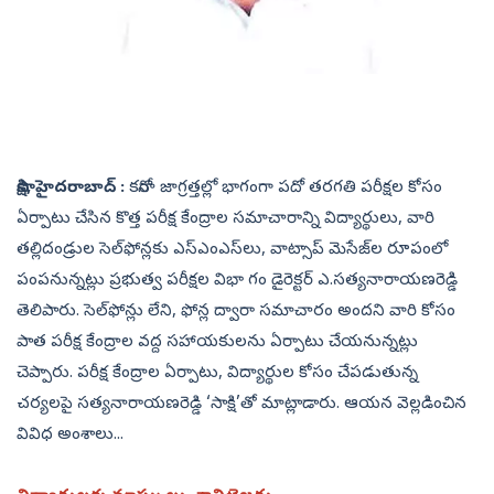
సాక్షి, హైదరాబాద్‌ :
కరోనా జాగ్రత్తల్లో భాగంగా పదో తరగతి పరీక్షల కోసం
ఏర్పాటు చేసిన కొత్త పరీక్ష కేంద్రాల సమాచారాన్ని విద్యార్థులు, వారి
తల్లిదండ్రుల సెల్‌ఫోన్లకు ఎస్‌ఎంఎస్‌లు, వాట్సాప్‌ మెసేజ్‌ల రూపంలో
పంపనున్నట్లు ప్రభుత్వ పరీక్షల విభా గం డైరెక్టర్‌ ఎ.సత్యనారాయణరెడ్డి
తెలిపారు. సెల్‌ఫోన్లు లేని, ఫోన్ల ద్వారా సమాచారం అందని వారి కోసం
పాత పరీక్ష కేంద్రాల వద్ద సహాయకులను ఏర్పాటు చేయనున్నట్లు
చెప్పారు. పరీక్ష కేంద్రాల ఏర్పాటు, విద్యార్థుల కోసం చేపడుతున్న
చర్యలపై సత్యనారాయణరెడ్డి ‘సాక్షి’తో మాట్లాడారు. ఆయన వెల్లడించిన
వివిధ అంశాలు...