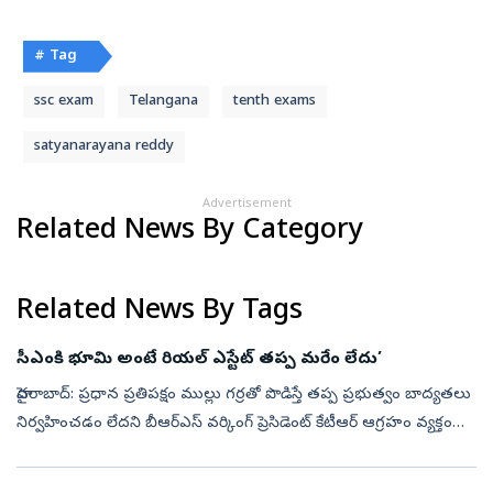
# Tag
ssc exam
Telangana
tenth exams
satyanarayana reddy
Advertisement
Related News By Category
Related News By Tags
సీఎంకి భూమి అంటే రియల్‌ ఎస్టేట్‌ తప్ప మరేం లేదు’
హైదరాబాద్‌: ప్రధాన ప్రతిపక్షం ముల్లు గర్రతో పొడిస్తే తప్ప ప్రభుత్వం బాద్యతలు
నిర్వహించడం లేదని బీఆర్‌ఎస్‌ వర్కింగ్‌ ప్రెసిడెంట్‌ కేటీఆర్‌ ఆగ్రహం వ్యక్తం
చేశారు. సీఎంకి భూమి అంటే రియల్‌ ఎస్టేట్‌ తప్ప ...