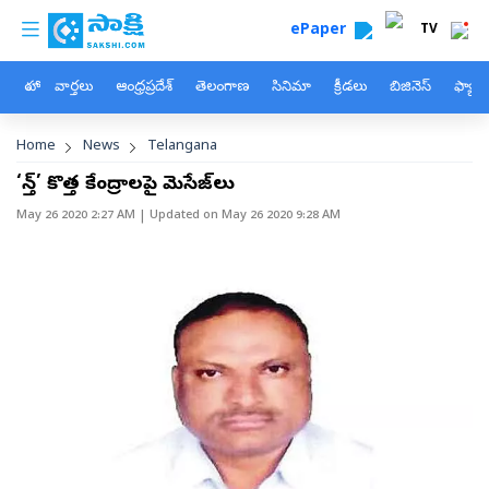
custom menu
Skip to main content
ePaper
TV
హోం
వార్తలు
ఆంధ్రప్రదేశ్
తెలంగాణ
సినిమా
క్రీడలు
బిజినెస్
ఫ్యామ
Breadcrumb
Home
News
Telangana
‘టెన్త్‌’ కొత్త కేంద్రాలపై మెసేజ్‌లు
May 26 2020 2:27 AM
| Updated on
May 26 2020 9:28 AM