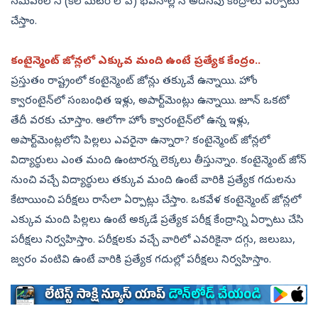
సమీపంలోని (కిలోమీటర్‌ లోపే) భవనాల్లోనే అదనపు కేంద్రాలు ఏర్పాటు
చేస్తాం.
కంటైన్మెంట్‌ జోన్లలో ఎక్కువ మంది ఉంటే ప్రత్యేక కేంద్రం..
ప్రస్తుతం రాష్ట్రంలో కంటైన్మెంట్‌ జోన్లు తక్కువే ఉన్నాయి. హోం
క్వారంటైన్‌లో సంబంధిత ఇళ్లు, అపార్ట్‌మెంట్లు ఉన్నాయి. జూన్‌ ఒకటో
తేదీ వరకు చూస్తాం. ఆలోగా హోం క్వారంటైన్‌లో ఉన్న ఇళ్లు,
అపార్ట్‌మెంట్లలోని పిల్లలు ఎవరైనా ఉన్నారా? కంటైన్మెంట్‌ జోన్లలో
విద్యార్థులు ఎంత మంది ఉంటారన్న లెక్కలు తీస్తున్నాం. కంటైన్మెంట్‌ జోన్‌
నుంచి వచ్చే విద్యార్థులు తక్కువ మంది ఉంటే వారికి ప్రత్యేక గదులను
కేటాయించి పరీక్షలు రాసేలా ఏర్పాట్లు చేస్తాం. ఒకవేళ కంటైన్మెంట్‌ జోన్లలో
ఎక్కువ మంది పిల్లలు ఉంటే అక్కడే ప్రత్యేక పరీక్ష కేంద్రాన్ని ఏర్పాటు చేసి
పరీక్షలు నిర్వహిస్తాం. పరీక్షలకు వచ్చే వారిలో ఎవరికైనా దగ్గు, జలుబు,
జ్వరం వంటివి ఉంటే వారికి ప్రత్యేక గదుల్లో పరీక్షలు నిర్వహిస్తాం.