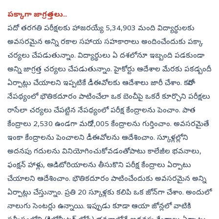
పక్కాగా జాగ్రత్తలు..
పదో తరగతి పరీక్షలకు హాజరయ్యే 5,34,903 మంది విద్యార్థులకు
అవసరమైన అన్ని రకాల సహాయ సహకారాలు అందించేందుకు పక్కా
చర్యలు చేపడుతున్నాం. విద్యార్థులు ఏ దశలోనూ ఇబ్బంది పడకుండా
అన్ని జాగ్రత్త చర్యలు చేపడుతున్నాం. హైకోర్టు ఆదేశాల మేరకు పకడ్బందీ
ఏర్పాట్లు చేయాలని ఇప్పటికే డీఈవోలకు ఆదేశాలు జారీ చేశాం. కరోనా
నేపథ్యంలో భౌతికదూరం పాటించేలా ఒక బెంచీపై ఒకరే కూర్చొని పరీక్షలు
రాసేలా చర్యలు చేపట్టిన నేపథ్యంలో పరీక్ష కేంద్రాలను పెంచాం. పాత
కేంద్రాలు 2,530 ఉండగా మరో 2,005 కేంద్రాలను గుర్తించాం. అవసరమైతే
ఇంకా కేంద్రాలను పెంచాలని డీఈవోలను ఆదేశించాం. స్కూళ్లల్లోని
అదనపు గదులను వినియోగించుకోవడంతోపాటు కాలేజీల భవనాలు,
ఫంక్షన్‌ హాళ్లు, ఆడిటోరియాలను తీసుకొని పరీక్ష కేంద్రాలు ఏర్పాటు
చేయాలని ఆదేశించాం. భౌతికదూరం పాటించేందుకు అవసరమైన అన్ని
ఏర్పాట్లు చేస్తున్నాం. ప్రతి 20 స్కూళ్లకు కలిపి ఒక జోన్‌గా చేశాం. అందులో
నాలుగు సెంటర్లు ఉన్నాయి. ఇప్పుడు కూడా ఆయా జోన్లలో వాటికి