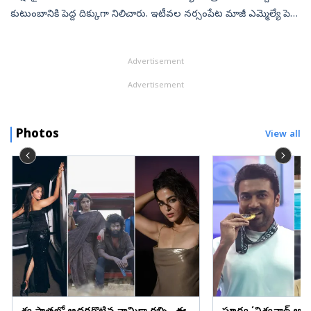
కుటుంబానికి పెద్ద దిక్కుగా నిలిచారు. ఇటీవల నర్సంపేట మాజీ ఎమ్మెల్యే పెద్ది
సుదర్శన్‌రెడ్డి మృతిచెందగా.. ఆయన కుటుంబానికి పార్ట...
Advertisement
Advertisement
Photos
View all