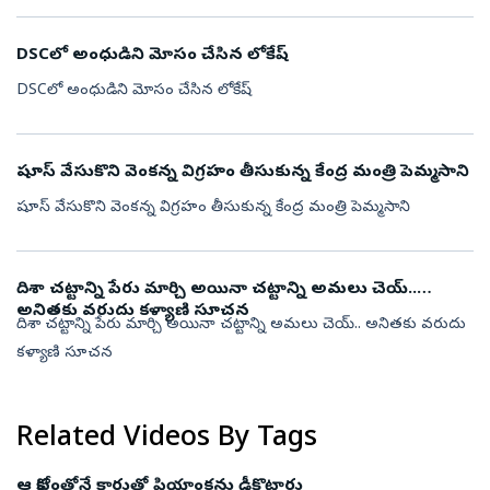
DSCలో అంధుడిని మోసం చేసిన లోకేష్
DSCలో అంధుడిని మోసం చేసిన లోకేష్
షూస్ వేసుకొని వెంకన్న విగ్రహం తీసుకున్న కేంద్ర మంత్రి పెమ్మసాని
షూస్ వేసుకొని వెంకన్న విగ్రహం తీసుకున్న కేంద్ర మంత్రి పెమ్మసాని
దిశా చట్టాన్ని పేరు మార్చి అయినా చట్టాన్ని అమలు చెయ్..
అనితకు వరుదు కళ్యాణి సూచన
దిశా చట్టాన్ని పేరు మార్చి అయినా చట్టాన్ని అమలు చెయ్.. అనితకు వరుదు
కళ్యాణి సూచన
Related Videos By Tags
ఆ కోపంతోనే కారుతో ప్రియాంకను ఢీకొట్టారు