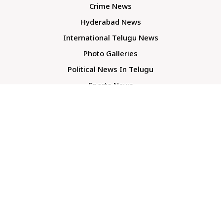
Crime News
Hyderabad News
International Telugu News
Photo Galleries
Political News In Telugu
Sports News
TS Politics News
Telangana News
Telugu Movie Reviews
Company
About Us
Contact Us