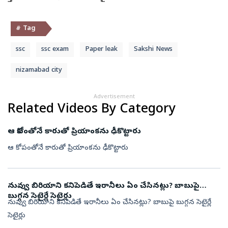
# Tag
ssc
ssc exam
Paper leak
Sakshi News
nizamabad city
Advertisement
Related Videos By Category
ఆ కోపంతోనే కారుతో ప్రియాంకను ఢీకొట్టారు
ఆ కోపంతోనే కారుతో ప్రియాంకను ఢీకొట్టారు
నువ్వు బిరియాని కనిపెడితే ఇరానీలు ఏం చేసినట్లు? బాబుపై
బుగ్గన సెటైర్లే సెటైర్లు
నువ్వు బిరియాని కనిపెడితే ఇరానీలు ఏం చేసినట్లు? బాబుపై బుగ్గన సెటైర్లే
సెటైర్లు