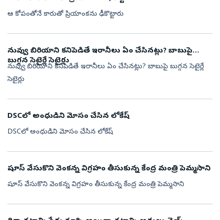
ఆ కోపంతోనే కారుతో ప్రియాంకను ఢీకొట్టారు
నువ్వు బిరియాని కనిపెడితే ఇరానీలు ఏం చేసినట్లు? బాబుపై
బుగ్గన సెటైర్లే సెటైర్లు
నువ్వు బిరియాని కనిపెడితే ఇరానీలు ఏం చేసినట్లు? బాబుపై బుగ్గన సెటైర్లే
సెటైర్లు
DSCలో అంధుడిని మోసం చేసిన లోకేష్
DSCలో అంధుడిని మోసం చేసిన లోకేష్
షూస్ వేసుకొని వెంకన్న విగ్రహం తీసుకున్న కేంద్ర మంత్రి పెమ్మసాని
షూస్ వేసుకొని వెంకన్న విగ్రహం తీసుకున్న కేంద్ర మంత్రి పెమ్మసాని