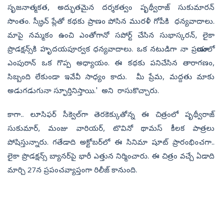
సృజనాత్మకత, అద్భుతమైన దర్శకత్వం పృథ్వీరాజ్ సుకుమారన్
సొంతం. స్క్రీన్‌ ప్లేతో కథకు ప్రాణం పోసిన మురళీ గోపీకి ధన్యవాదాలు.
మాపై నమ్మకం ఉంచి ఎంతోగానో సపోర్ట్‌ చేసిన సుభాస్కరన్, లైకా
ప్రొడక్షన్స్‌కి హృదయపూర్వక ధన్యవాదాలు. ఒక నటుడిగా నా ప్రయాణంలో
ఎంపురాన్ ఒక గొప్ప అధ్యాయం. ఈ కథకు పనిచేసిన తారాగణం,
సిబ్బంది లేకుండా ఇవేవీ సాధ్యం కాదు. మీ ప్రేమ, మద్దతు మాకు
అడుగడుగునా స్ఫూర్తినిస్తాయి.' అని రాసుకొచ్చారు.
కాగా.. లూసిఫర్‌ సీక్వెల్‌గా తెరకెక్కుతోన్న ఈ చిత్రంలో పృథ్వీరాజ్‌
సుకుమార్‌, మంజు వారియర్‌, టొవినో థామస్‌ కీలక పాత్రలు
పోషిస్తున్నారు. గతేడాది అక్టోబర్‌లో ఈ సినిమా షూట్‌ ప్రారంభించగా..
లైకా ప్రొడక్షన్స్ బ్యానర్‌పై భారీ ఎత్తున నిర్మించారు. ఈ చిత్రం వచ్చే ఏడాది
మార్చి 27న ప్రపంచవ్యాప్తంగా రిలీజ్ కానుంది.