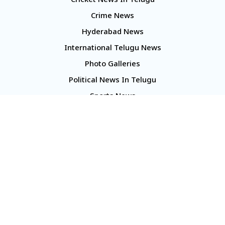
Cricket News In Telugu
Crime News
Hyderabad News
International Telugu News
Photo Galleries
Political News In Telugu
Sports News
TS Politics News
Telangana News
Telugu Movie Reviews
Company
About Us