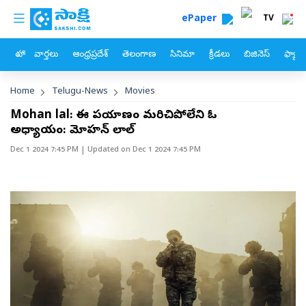
custom menu
Skip to main content
ePaper
TV
హోం
వార్తలు
ఆంధ్రప్రదేశ్
తెలంగాణ
సినిమా
క్రీడలు
బిజినెస్
ఫ్యామ
Breadcrumb
Home
Telugu-News
Movies
Mohan lal: ఈ ప్రయాణం మరిచిపోలేని ఓ
అధ్యాయం: మోహన్ లాల్
Dec 1 2024 7:45 PM
| Updated on
Dec 1 2024 7:45 PM