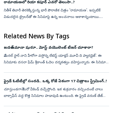
రామాయణలో రియా కపూర్‌ ఎవరో తెలుసా..?
నితీశ్‌ తివారీ తెరకెక్కిస్తున్న భారీ పౌరాణిక చిత్రం ‘రామాయణ’. ఇప్పటికే
విడుదలైన ట్రైలర్‌తో ఈ సినిమాపై ఉన్న అంచనాలు ఆకాశాన్నంటాయి..
ట్రైలర్‌లో తమ తమ పాత్రలతో హత్తుకున్న రణ్‌బీర్‌ కపూర్‌, సాయిపల్లవి,
యశ...
Related News By Tags
జడల్ జమానా షురూ.. మోస్ట్ వయొలెంట్‌ టీజర్‌ చూశారా?
నేచురల్ స్టార్ నాని హీరోగా వస్తోన్న లేటెస్ట్ యాక్షన్‌ మూవీ ది ప్యారడైజ్'. ఈ
సినిమాకు దసరా ఫేమ్ శ్రీకాంత్ ఓదెల దర్శకత్వం వహిస్తున్నారు. ఈ సినిమా
మార్చిలోనే రిలీజ్ కావాల్సి ఉన్నప్పటికీ.. షూటింగ్ ఇంకా ప...
ఫ్రైడే ఓటీటీల్లో సందడి.. ఒక్క రోజే ఏకంగా 17 చిత్రాలు స్ట్రీమింగ్..!
చూస్తుండగానే మరో వీకెండ్ వచ్చేస్తోంది. ఇక శుక్రవారం వచ్చిందంటే చాలు
బాక్సాఫీస్ వద్ద కొత్త సినిమాల హడావుడి ఉంటుంది. ఈ ఫ్రైడే వరుణ్ తేజ్
'కొరియన్ కనకరాజు'తో పాటు కేజేక్యూ, అనకాపల్లి, అమ్మ నాకు అబ్బాయి
క...