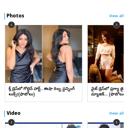
Photos
View all
బ్లాక్ డ్రెస్‌లో గోల్డెన్ హార్ట్.. ఈషా రెబ్బ స్టన్నింగ్
వైట్ డ్రెస్‌లో ప్రగ్యా జైస
లుక్స్!(ఫొటోలు)
మ్యాజిక్... (ఫొటోలు)
Video
View all