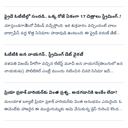
మార్చిలోనే రిలీజ్ కావాల్సి ఉన్నప్పటికీ.. షూటింగ్ ఇంకా ప...
ఫ్రైడే ఓటీటీల్లో సందడి.. ఒక్క రోజే ఏకంగా 17 చిత్రాలు స్ట్రీమింగ్..!
చూస్తుండగానే మరో వీకెండ్ వచ్చేస్తోంది. ఇక శుక్రవారం వచ్చిందంటే చాలు
బాక్సాఫీస్ వద్ద కొత్త సినిమాల హడావుడి ఉంటుంది. ఈ ఫ్రైడే వరుణ్ తేజ్
'కొరియన్ కనకరాజు'తో పాటు కేజేక్యూ, అనకాపల్లి, అమ్మ నాకు అబ్బాయి
క...
ఓటీటీకి జన నాయగన్.. స్ట్రీమింగ్ డేట్ వైరల్..!
దళపతి విజయ్ హీరోగా వచ్చిన లేటేస్ట్ మూవీ జన నాయగన్(తెలుగులో జన
నాయకుడు). పొలిటికల్ ఎంట్రీ ముందు నటించిన చివరి సినిమా ఇదే.
రాజకీయాల్లోకి వచ్చేముందే ఇదే తన చివరి చిత్రమని ప్రకటించారు.
సంక్రాంతికి రిలీజ...
ప్రియా ప్రకాశ్‌ వారియర్‌కు వింత ప్రశ్న.. అడగడానికి ఇంకేం లేదా?
మలయాళ బ్యూటీ ప్రియా ప్రకాశ్ వారియర్‌కు వింత అనుభవం ఎదురైంది. ఓ
ఈవెంట్‌కు హాజరైన ఈ ముద్దుగుమ్మకు ఆమె వేసుకున్న డ్రెస్‌ గురించి కొందరు
ప్రశ్నించారు. మీరెందుకు ఆరెంజ్ కలర్‌ డ్రెస్ వేసుకున్నారు? దీనికి ఏమ...