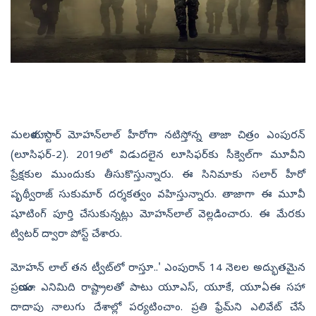
మలయాళ స్టార్ మోహన్‌లాల్‌ హీరోగా నటిస్తోన్న తాజా చిత్రం ఎంపురన్
(లూసిఫర్-2). 2019లో విడుదలైన లూసిఫర్‌కు సీక్వెల్‌గా మూవీని
ప్రేక్షకుల ముందుకు తీసుకొస్తున్నారు. ఈ సినిమాకు సలార్ హీరో
పృథ్వీరాజ్ సుకుమార్ దర్శకత్వం వహిస్తున్నారు. తాజాగా ఈ మూవీ
షూటింగ్ పూర్తి చేసుకున్నట్లు మోహన్‌లాల్ వెల్లడించారు. ఈ మేరకు
ట్విటర్‌ ద్వారా పోస్ట్ చేశారు.
మోహన్‌ లాల్ తన ట్వీట్‌లో రాస్తూ..' ఎంపురాన్ 14 నెలల అద్భుతమైన
ప్రయాణం. ఎనిమిది రాష్ట్రాలతో పాటు యూఎస్‌, యూకే, యూఏఈ సహా
దాదాపు నాలుగు దేశాల్లో పర్యటించాం. ప్రతి ఫ్రేమ్‌ని ఎలివేట్ చేసే