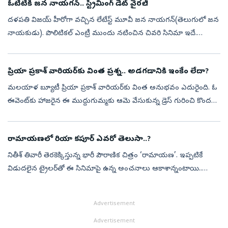
ఓటీటీకి జన నాయగన్.. స్ట్రీమింగ్ డేట్ వైరల్..!
దళపతి విజయ్ హీరోగా వచ్చిన లేటేస్ట్ మూవీ జన నాయగన్(తెలుగులో జన
నాయకుడు). పొలిటికల్ ఎంట్రీ ముందు నటించిన చివరి సినిమా ఇదే.
రాజకీయాల్లోకి వచ్చేముందే ఇదే తన చివరి చిత్రమని ప్రకటించారు.
సంక్రాంతికి రిలీజ...
ప్రియా ప్రకాశ్‌ వారియర్‌కు వింత ప్రశ్న.. అడగడానికి ఇంకేం లేదా?
మలయాళ బ్యూటీ ప్రియా ప్రకాశ్ వారియర్‌కు వింత అనుభవం ఎదురైంది. ఓ
ఈవెంట్‌కు హాజరైన ఈ ముద్దుగుమ్మకు ఆమె వేసుకున్న డ్రెస్‌ గురించి కొందరు
ప్రశ్నించారు. మీరెందుకు ఆరెంజ్ కలర్‌ డ్రెస్ వేసుకున్నారు? దీనికి ఏమ...
రామాయణలో రియా కపూర్‌ ఎవరో తెలుసా..?
నితీశ్‌ తివారీ తెరకెక్కిస్తున్న భారీ పౌరాణిక చిత్రం ‘రామాయణ’. ఇప్పటికే
విడుదలైన ట్రైలర్‌తో ఈ సినిమాపై ఉన్న అంచనాలు ఆకాశాన్నంటాయి..
ట్రైలర్‌లో తమ తమ పాత్రలతో హత్తుకున్న రణ్‌బీర్‌ కపూర్‌, సాయిపల్లవి,
యశ...
Advertisement
Advertisement