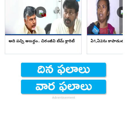
అది పచ్చి అబద్ధం.. చిరంజీవి టీమ్ క్లారిటీ
ఏ1,ఏ2ను కాపాడుతున్
Advertisement