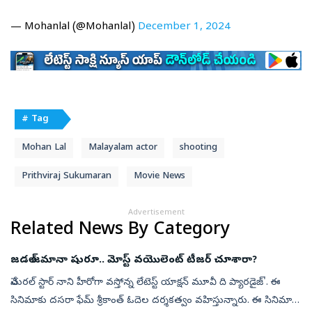
— Mohanlal (@Mohanlal)
December 1, 2024
# Tag
Mohan Lal
Malayalam actor
shooting
Prithviraj Sukumaran
Movie News
Advertisement
Related News By Category
జడల్ జమానా షురూ.. మోస్ట్ వయొలెంట్‌ టీజర్‌ చూశారా?
నేచురల్ స్టార్ నాని హీరోగా వస్తోన్న లేటెస్ట్ యాక్షన్‌ మూవీ ది ప్యారడైజ్'. ఈ
సినిమాకు దసరా ఫేమ్ శ్రీకాంత్ ఓదెల దర్శకత్వం వహిస్తున్నారు. ఈ సినిమా