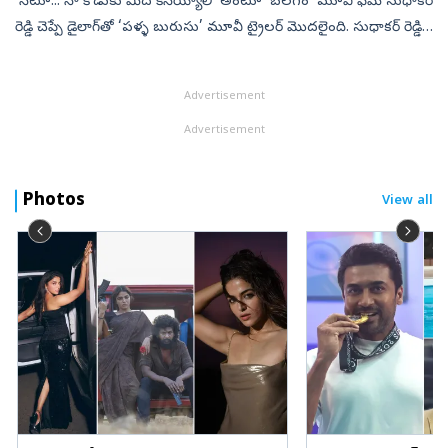
‘సేటూ... నా కొడుకు మీద కేసెయ్యాలి’ అంటూ ‘బలగం’ మూవీ ఫేమ్‌ సుధాకర్‌
రెడ్డి చెప్పే డైలాగ్‌తో ‘పళ్ళ బురుసు’ మూవీ ట్రైలర్‌ మొదలైంది. సుధాకర్‌ రెడ్డి,
మురళీధర్‌ గౌడ్, ప్రజ్వల్, గోమతి కీలక పాత్రల్లో నటించి...
Advertisement
Advertisement
Photos
View all