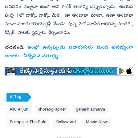
అవసరం ఎంతైనా ఉంది అని గణేశ్‌ ఆచార్య చెప్పుకొచ్చాడు. ఈయన
పుష్ప 1లో దాక్కో దాక్కో మేక.., ఊ అంటావా మావా.. ఉఊ అంటావా
మావా పాటకు కొరియోగ్రఫీ చేశాడు. పుష్ప 2లో సూసేకి అగ్గిరవ్వ మాదిరి..,
కిస్సిక్‌.. పాటకు స్టెప్పులు నేర్పించాడు.
చదవండి:
ఇంట్లో ఉన్నప్పుడు ఐదారుగురు మంది అసభ్యంగా
తాకారు.. ఏడ్చేసిన వరలక్ష్మి
# Tag
Allu Arjun
choreographer
ganesh acharya
Pushpa 2: The Rule
Bollywood
Movie News