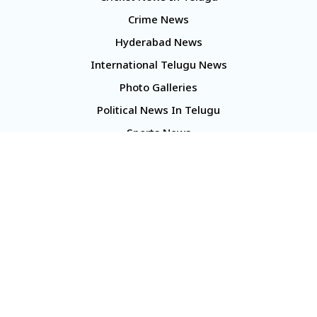
Crime News
Hyderabad News
International Telugu News
Photo Galleries
Political News In Telugu
Sports News
TS Politics News
Telangana News
Telugu Movie Reviews
Company
About Us
Contact Us