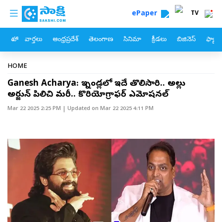
custom menu
Skip to main content
ePaper
TV
హోం
వార్తలు
ఆంధ్రప్రదేశ్
తెలంగాణ
సినిమా
క్రీడలు
బిజినెస్
ఫ్యామ
Breadcrumb
HOME
Ganesh Acharya: ఇన్నేండ్లలో ఇదే తొలిసారి.. అల్లు
అర్జున్‌ పిలిచి మరీ.. కొరియోగ్రాఫర్‌ ఎమోషనల్‌
Mar 22 2025 2:25 PM
| Updated on
Mar 22 2025 4:11 PM