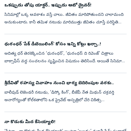
ఒకప్పుడు తోపు యాక్టర్‌.. ఇప్పుడు ఆటో డ్రైవర్‌!
సినిమాల్లో ఒక్క అవకాశం వస్తే చాలు.. జీవితం మారిపోతుందని చాలామంది
అనుకుంటారు. కానీ తమిళ నటుడు మారిముత్తు జీవితం చూస్తే పరిస్థితి
అందుకు భిన్నంగా ఉంటుందని అర్థమవుతుంది. ఒకప్పుడు వెండితెరపై
నటుడిగా మెరిస...
ధురంధర్‌ ‘పీక్ డీటెయిలింగ్’ కోసం ఇన్ని కోట్లు ఖర్చా..!
అదిత్య ధర్ తెరకెక్కించిన ‘ధురంధర్’, ‘ధురంధర్: ది రివెంజ్’ చిత్రాలు
బాక్సాఫీస్‌ వద్ద సంచలనం సృష్టించిన విషయం తెలిసిందే. అయితే సినిమాల
విజయంతో పాటు సోషల్ మీడియాలో మరో విషయం విపరీతంగా వైరల్
అయింది. అదే ‘...
శ్రీదేవితో రహస్య వివాహం నుంచి భార్య బెదిరింపుల వరకు..
బాలీవుడ్ లెజెండరీ నటుడు, ‘డిస్కో కింగ్’, బీజేపీ నేత మిథున్ చక్రవర్తి
అనారోగ్యంతో కోల్‌కతాలోని ఒక ప్రైవేట్‌ ఆస్పత్రిలో చేరి చికిత్స
పొందుతున్నారు. ప్రస్తుతం ఆయన ఆరోగ్యం నిలకడగానే ఉందని, త్వరలోనే
డిశ్చా...
నా కొడుకు మీద కేసెయ్యాలి!