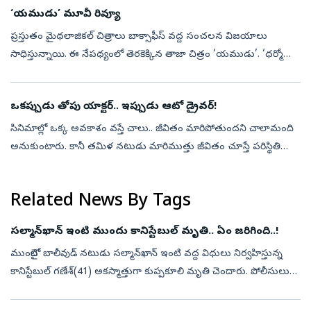
‘యముడు’ మూవీ రివ్యూ
ప్రస్తుతం మైథలాజికల్ చిత్రాలు బాక్సాఫీస్ వద్ద సంచలన విజయాలు
సాధిస్తున్నాయి. ఈ నేపథ్యంలో తెరకెక్కిన తాజా చిత్రం ‘యముడు’. ‘ధర్మో
రక్షతి రక్షితః’ ఉపశీర్షిక. జగన్నాధ పిక్చర్స్ బ్యానర్‌పై జగదీష్ ఆమంచి హీర...
ఒకప్పుడు తోపు యాక్టర్‌.. ఇప్పుడు ఆటో డ్రైవర్‌!
సినిమాల్లో ఒక్క అవకాశం వస్తే చాలు.. జీవితం మారిపోతుందని చాలామంది
అనుకుంటారు. కానీ తమిళ నటుడు మారిముత్తు జీవితం చూస్తే పరిస్థితి
అందుకు భిన్నంగా ఉంటుందని అర్థమవుతుంది. ఒకప్పుడు వెండితెరపై
నటుడిగా మెరిస...
Related News By Tags
సల్మాన్‌ఖాన్‌ ఇంటి ముందు కానిస్టేబుల్‌ మృతి.. ఏం జరిగింది..!
ముంబైలో బాలీవుడ్‌ నటుడు సల్మాన్‌ఖాన్‌ ఇంటి వద్ద విధులు నిర్వహిస్తున్న
కానిస్టేబుల్‌ గణేశ్‌(41) అకస్మాత్తుగా కుప్పకూలి మృతి చెందారు. పోలీసులు
తెలిపిన వివరాల ప్రకారం.. సల్మాన్‌ఖాన్‌ నివాసం వద్ద భద్రతా ఏ...