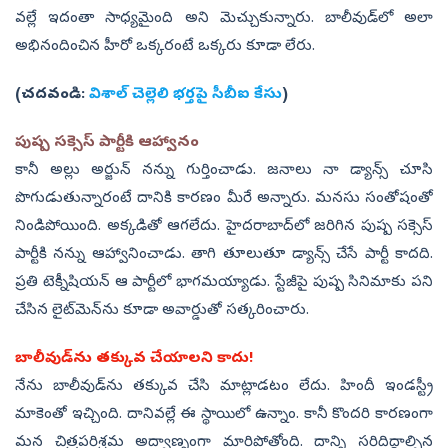
వల్లే ఇదంతా సాధ్యమైంది అని మెచ్చుకున్నారు. బాలీవుడ్‌లో అలా
అభినందించిన హీరో ఒక్కరంటే ఒక్కరు కూడా లేరు.
(చదవండి:
విశాల్‌ చెల్లెలి భర్తపై సీబీఐ కేసు
)
పుష్ప సక్సెస్‌ పార్టీకి ఆహ్వానం
కానీ అల్లు అర్జున్‌ నన్ను గుర్తించాడు. జనాలు నా డ్యాన్స్‌ చూసి
పొగుడుతున్నారంటే దానికి కారణం మీరే అన్నారు. మనసు సంతోషంతో
నిండిపోయింది. అక్కడితో ఆగలేదు. హైదరాబాద్‌లో జరిగిన పుష్ప సక్సెస్‌
పార్టీకి నన్ను ఆహ్వానించాడు. తాగి తూలుతూ డ్యాన్స్‌ చేసే పార్టీ కాదది.
ప్రతి టెక్నీషియన్‌ ఆ పార్టీలో భాగమయ్యాడు. స్టేజీపై పుష్ప సినిమాకు పని
చేసిన లైట్‌మెన్‌ను కూడా అవార్డుతో సత్కరించారు.
బాలీవుడ్‌ను తక్కువ చేయాలని కాదు!
నేను బాలీవుడ్‌ను తక్కువ చేసి మాట్లాడటం లేదు. హిందీ ఇండస్ట్రీ
మాకెంతో ఇచ్చింది. దానివల్లే ఈ స్థాయిలో ఉన్నాం. కానీ కొందరి కారణంగా
మన చిత్రపరిశ్రమ అద్వాణ్నంగా మారిపోతోంది. దాన్ని సరిదిద్దాల్సిన