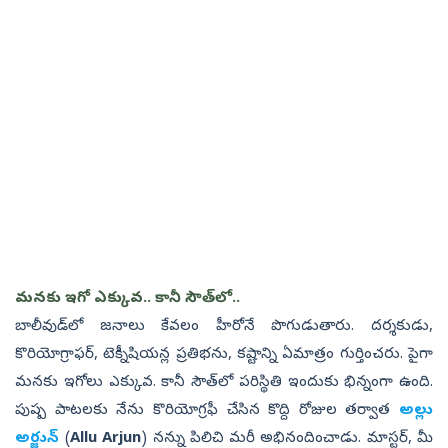
మనకు ఇగో ఎక్కువ.. కానీ సౌత్‌లో..
బాలీవుడ్‌లో జనాలు కేవలం హీరోనే పొగుడుతారు. దర్శకుడు,
కొరియోగ్రాఫర్‌, టెక్నీషియన్ల ప్రతిభను, కష్టాన్ని ఏమాత్రం గుర్తించరు. పైగా
మనకు ఇగోలు ఎక్కువ. కానీ సౌత్‌లో పరిస్థితి ఇందుకు భిన్నంగా ఉంది.
పుష్ప పాటలకు నేను కొరియోగ్రఫీ చేసిన కొద్ది రోజుల తర్వాత
అల్లు
అర్జున్‌
(
Allu Arjun
) నన్ను పిలిచి మరీ అభినందించాడు. మాస్టర్‌, మీ