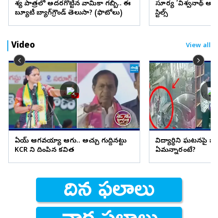
వేశ్య పాత్రలో అదరగొట్టిన వామికా గబ్బి.. ఈ
సూర్య ‘విశ్వనాథ్ అం
బ్యూటీ బ్యాగ్‌గ్రౌండ్‌ తెలుసా? (ఫొటోలు)
స్టిల్స్
Video
View all
ఏయ్ ఆగవయ్యా ఆగు.. అచ్చు గుద్దినట్టు
విద్యార్థిని ఘటనపై జ
KCR ని దింపిన కవిత
ఏమన్నారంటే?