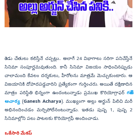
రెండు చేతులు కలిస్తేనే చప్పట్లు.. అలాగే 24 విభాగాలు సరిగా పనిచేస్తేనే
సినిమా సంపూర్ణమవుతుంది. కానీ సినిమా విజయం సాధించినప్పుడు
చాలామంది కేవలం దర్శకులు, హీరోలను మాత్రమే మెచ్చుకుంటారు. ఆ
విజయానికి దోహదపడ్డవారిని ప్రత్యేకంగా గుర్తించరు. అయితే దక్షిణాదిన
మాత్రం పరిస్థితి భిన్నంగా ఉందంటున్నాడు ప్రముఖ కొరియోగ్రాఫర్‌
గణేశ్‌
ఆచార్య
(
Ganesh Acharya
). ముఖ్యంగా అల్లు అర్జున్‌ పిలిచి మరీ
అభినందించడం మర్చిపోలేనంటున్నాడు. ఇతడు పుష్ప 1, పుష్ప 2
సినిమాల్లోని పలు పాటలకు కొరియోగ్రఫీ అందించాడు.
ఒకేసారి మేకప్‌