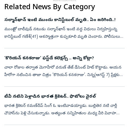
Advertisement
Related News By Category
సల్మాన్‌ఖాన్‌ ఇంటి ముందు కానిస్టేబుల్‌ మృతి.. ఏం జరిగింది..!
ముంబైలో బాలీవుడ్‌ నటుడు సల్మాన్‌ఖాన్‌ ఇంటి వద్ద విధులు నిర్వహిస్తున్న
కానిస్టేబుల్‌ గణేశ్‌(41) అకస్మాత్తుగా కుప్పకూలి మృతి చెందారు. పోలీసులు
తెలిపిన వివరాల ప్రకారం.. సల్మాన్‌ఖాన్‌ నివాసం వద్ద భద్రతా ఏ...
‘కొరియన్‌ కనకరాజు’ ఫస్ట్‌డే కలెక్షన్స్‌ .. అన్ని కోట్లా?
చాలా రోజుల తర్వాత మెగాహీరో వరుణ్‌ తేజ్‌ డీసెంట్‌ హిట్‌ కొట్టాడు. ఆయన
హీరోగా నటించిన తాజా చిత్రం ‘కొరియన్‌ కనకరాజు’. నిన్న(ఆగస్ట్‌ 7) ప్రేక్షకుల
ముందుకు వచ్చిన ఈ చిత్రానికి..తొలి రోజు మిశ్రమ స్పందన లభి...
టీవీ నటిని పెళ్లాడిన భారత క్రికెటర్‌.. ఫొటోలు వైరల్‌
భారత క్రికెటర్‌ రమణ్‌దీప్‌ సింగ్‌ ఓ ఇంటివాడయ్యాడు. బుల్లితెర నటి చార్లీ
చౌహాన్‌ను పెళ్లి చేసుకున్నాడు. అత్యంత సన్నిహితుల మధ్య వీరి వివాహ
వేడుక జరిగింది. ఇందుకు సంబంధించిన ఫొటోలను చార్లీ తాజాగా తన ఇన్‌...