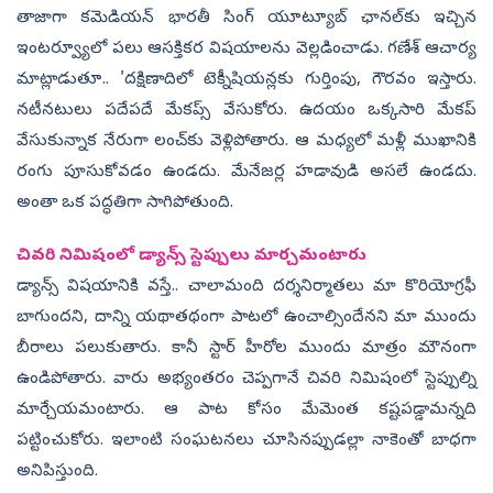
తాజాగా కమెడియన్‌ భారతీ సింగ్‌ యూట్యూబ్‌ ఛానల్‌కు ఇచ్చిన
ఇంటర్వ్యూలో పలు ఆసక్తికర విషయాలను వెల్లడించాడు. గణేశ్‌ ఆచార్య
మాట్లాడుతూ.. 'దక్షిణాదిలో టెక్నీషియన్లకు గుర్తింపు, గౌరవం ఇస్తారు.
నటీనటులు పదేపదే మేకప్స్‌ వేసుకోరు. ఉదయం ఒక్కసారి మేకప్‌
వేసుకున్నాక నేరుగా లంచ్‌కు వెళ్లిపోతారు. ఆ మధ్యలో మళ్లీ ముఖానికి
రంగు పూసుకోవడం ఉండదు. మేనేజర్ల హడావుడి అసలే ఉండదు.
అంతా ఒక పద్ధతిగా సాగిపోతుంది.
చివరి నిమిషంలో డ్యాన్స్‌ స్టెప్పులు మార్చమంటారు
డ్యాన్స్‌ విషయానికి వస్తే.. చాలామంది దర్శనిర్మాతలు మా కొరియోగ్రఫీ
బాగుందని, దాన్ని యథాతథంగా పాటలో ఉంచాల్సిందేనని మా ముందు
బీరాలు పలుకుతారు. కానీ స్టార్‌ హీరోల ముందు మాత్రం మౌనంగా
ఉండిపోతారు. వారు అభ్యంతరం చెప్పగానే చివరి నిమిషంలో స్టెప్పుల్ని
మార్చేయమంటారు. ఆ పాట కోసం మేమెంత కష్టపడ్డామన్నది
పట్టించుకోరు. ఇలాంటి సంఘటనలు చూసినప్పుడల్లా నాకెంతో బాధగా
అనిపిస్తుంది.