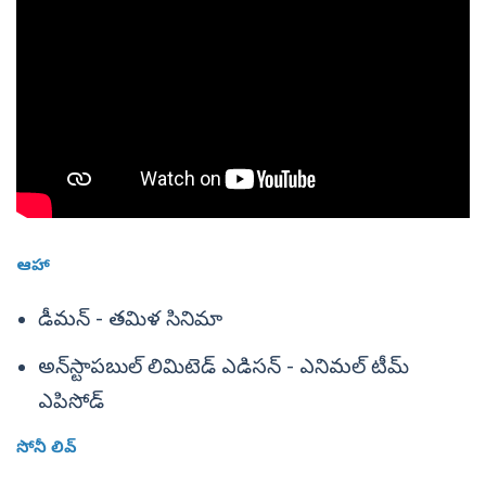
ఆహా
డీమన్ - తమిళ సినిమా
అన్‌స్టాపబుల్ లిమిటెడ్ ఎడిసన్ - ఎనిమల్ టీమ్
ఎపిసోడ్
సోనీ లివ్