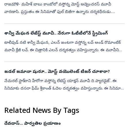
రాజమౌళి- మహేశ్‌ బాబు కాంబోలో వస్తోన్న మోస్ట్ అడ్వెంచరస్‌ మూవీ
వారణాసి. ప్రస్తుతం ఈ సినిమాతో ఫుల్ బిజీగా ఉన్నారు దర్శకధీరుడు.
ఇప్పటికే రిలీజ్ డేట్ ప్రకటించిన రాజమౌళి.. ఈ ఏడాది చివరికల్లా షూటింగ్‌
పూర్త...
శాన్వీ మేఘన లేటేస్ట్ మూవీ.. నేరుగా ఓటీటీలోనే స్ట్రీమింగ్
టాలీవుడ్ నటి శాన్వీ మేఘన, ఎలన్ జంటగా వస్తోన్న లవ్ అండ్ రొమాంటిక్
మూవీ క్రేజీ లవ్. ఈ చిత్రానికి ఎలన్ దర్శకత్వం వహిస్తున్నారు. ఈ మూవీని
ప్రేమ, పెళ్లి కాన్సెప్ట్‌తో తెరకెక్కించినట్లు పోస్టర్స్ చూస్తే తెల...
జడల్ జమానా షురూ.. మోస్ట్ వయొలెంట్‌ టీజర్‌ చూశారా?
నేచురల్ స్టార్ నాని హీరోగా వస్తోన్న లేటెస్ట్ యాక్షన్‌ మూవీ ది ప్యారడైజ్'. ఈ
సినిమాకు దసరా ఫేమ్ శ్రీకాంత్ ఓదెల దర్శకత్వం వహిస్తున్నారు. ఈ సినిమా
మార్చిలోనే రిలీజ్ కావాల్సి ఉన్నప్పటికీ.. షూటింగ్ ఇంకా ప...
Related News By Tags
దేవదాస్‌... పార్వతిల ప్రయాణం