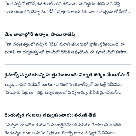
‘‘ఒక పార్టీలో లోకేష్‌ కనగరాజ్‌గారిని కలిశాను. మనిద్దరం కలిసి పని చేస్తే
బాగుంటుందని చెప్పాను. ‘డీసీ’ చిత్రకథ ఆయనకు చాలా నచ్చడంతో హీరోగా
నటించేందుకు వెంటనే ఓకే చెప్పారు. భారతీరాజా, సెల్వరాఘవన్, ధనుష్‌....
మేం లాభాల్లోనే ఉన్నాం: సాయి రాజేష్‌
‘‘నా దర్శకత్వంలో వచ్చిన ‘బేబి’ మూవీ తెలుగులో బ్లాక్‌బస్టర్‌ అయింది. ఈ
మూవీ నా దర్శకత్వంలో హిందీలో రీమేక్‌ అవుతోంది. ఈ షూటింగ్‌లో బిజీగా
ఉండటంతో ‘చెన్నై లవ్‌ స్టోరీ’ సినిమాకు నేను దర్శకత్వం వహించాలనుకో...
క్లైమాక్స్‌ హృదయాన్ని హత్తుకుంటుంది: నిర్మాత బెక్కెం వేణుగోపాల్‌
అన్షు, వాసవి గణేషన్‌ జంటగా నటించిన యూత్‌ఫుల్‌ ఎంటర్‌టైనర్‌ సినిమా
‘హుషారు పిట్టలు’. బిక్షు దర్శకత్వంలో పద్మ అమ్మ, బీవీజీ స్టూడియెస్‌
సమర్పణలో రుద్ర క్రాంతి పిక్చర్స్‌పై వెంకట్‌ యాదవ్‌ నిర్మించారు. ఈ చ...
రెండున్నర గంటలు నవ్వుకుంటారు: వరుణ్‌ తేజ్‌
‘‘ఎప్పటి నుంచో ఒక మంచి ఎంటర్‌టైన్‌మెంట్‌ సినిమా చేయాలని ఉండేది.
రెండున్నర గంటల పాటు ప్రేక్షకులు రిలాక్స్‌ అయి నవ్వుకునే సినిమా