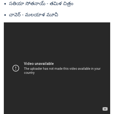
సతియా సోతనాయ్ - తమిళ చిత్రం
చావెర్ - మలయాళ మూవీ