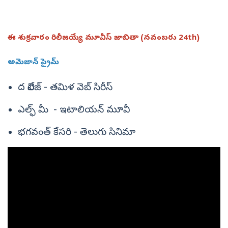
ఈ శుక్రవారం రిలీజయ్యే మూవీస్ జాబితా (నవంబరు 24th)
అమెజాన్ ప్రైమ్
ద విలేజ్ - తమిళ వెబ్ సిరీస్
ఎల్ఫ్ మీ - ఇటాలియన్ మూవీ
భగవంత్ కేసరి - తెలుగు సినిమా