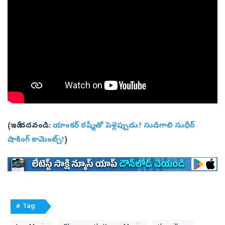
(ఇదీ చదవండి:
యాంకర్ రష్మీతో పెళ్లెప్పుడు? సుడిగాలి సుధీర్
షాకింగ్ కామెంట్స్!
)
# Tag