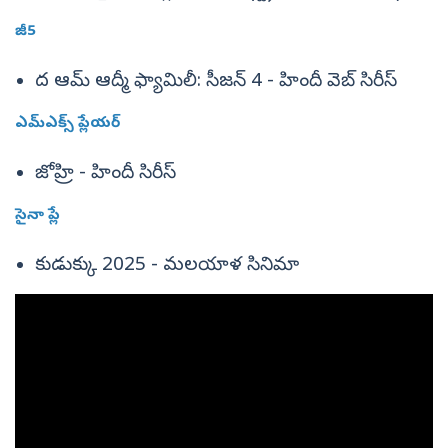
జీ5
ద ఆమ్ ఆద్మీ ఫ్యామిలీ: సీజన్ 4 - హిందీ వెబ్ సిరీస్
ఎమ్ఎక్స్ ప్లేయర్
జోహ్రి - హిందీ సిరీస్
సైనా ప్లే
కుడుక్కు 2025 - మలయాళ సినిమా