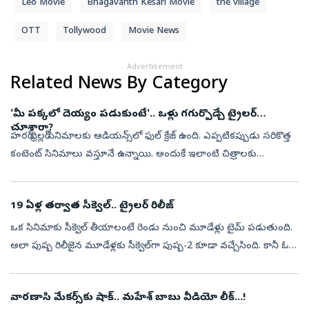
Leo Movie
Bhagavanth Kesari Movie
the village
OTT
Tollywood
Movie News
Advertisement
Related News By Category
'మీ పక్కలో దెయ్యం పడుకుంటే'.. ఒళ్లు గగుర్పొడ్చే ట్రైలర్
చూశారా?
హరర్ థ్రిల్లర్‌ సినిమాలకు ఆడియన్స్‌లో ఫుల్ క్రేజ్ ఉంది. ఎప్పటికప్పుడు సరికొత్త
కంటెంట్‌ సినిమాలు వస్తూనే ఉన్నాయి. అందుకే ఇలాంటి చిత్రాలకు
ప్రత్యేకమైన ఫ్యాన్స్ ఉన్నారు. తాజాగా మరో ఒళ్లు గగుర్పొడ్చే హార...
19 ఏళ్ల తర్వాత సీక్వెల్.. ట్రైలర్ రిలీజ్
ఒక సినిమాకు సీక్వెల్‌ తీయాలంటే రెండు నుంచి మూడేళ్లు టైమ్ పడుతుంది.
అలా పుష్ప రిలీజైన మూడేళ్లకు సీక్వెల్‌గా పుష్ప-2 కూడా వచ్చేసింది. కానీ ఓ
మూవీ సీక్వెల్‌ దాదాపు రెండు దశాబ్దాల వస్తే ఎలా ఉంటుంది. సరిగ్...
వారణాసి మేకర్స్‌కు షాక్.. మహేశ్ బాబు వీడియో లీక్...!