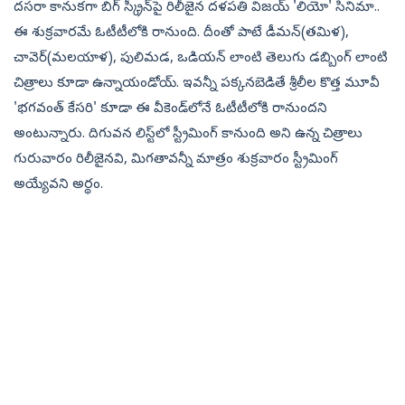
దసరా కానుకగా బిగ్ స్క్రీన్‌పై రిలీజైన దళపతి విజయ్ 'లియో' సినిమా..
ఈ శుక్రవారమే ఓటీటీలోకి రానుంది. దీంతో పాటే డీమన్(తమిళ),
చావెర్(మలయాళ), పులిమడ, ఒడియన్ లాంటి తెలుగు డబ్బింగ్ లాంటి
చిత్రాలు కూడా ఉన్నాయండోయ్. ఇవన్నీ పక్కనబెడితే శ్రీలీల కొత్త మూవీ
'భగవంత్ కేసరి' కూడా ఈ వీకెండ్‌లోనే ఓటీటీలోకి రానుందని
అంటున్నారు. దిగువన లిస్ట్‌లో స్ట్రీమింగ్ కానుంది అని ఉన్న చిత్రాలు
గురువారం రిలీజైనవి, మిగతావన్నీ మాత్రం శుక్రవారం స్ట్రీమింగ్
అయ్యేవని అర్థం.