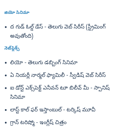
జియో సినిమా
ద గుడ్ ఓల్డ్ డేస్ - తెలుగు వెబ్ సిరీస్ (స్ట్రీమింగ్
అవుతోంది)
నెట్‌ఫ్లిక్స్
లియో - తెలుగు డబ్బింగ్ సినిమా
ఏ నియర్లీ నార్మల్ ఫ్యామిలీ - స్వీడిష్ వెబ్ సిరీస్
ఐ డోన్ట్ ఎక్స్‌పెక్ట్ ఎనీవన్ టూ బిలీవ్ మీ - స్పానిష్
సినిమా
లాస్ట్ కాల్ ఫర్ ఇస్తాంబుల్ - టర్కిష్ మూవీ
గ్రాన్ టరిష్మో - ఇంగ్లీష్ చిత్రం