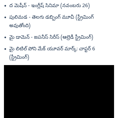
ద మెషీన్ - ఇంగ్లీష్ సినిమా (నవంబరు 26)
పులిమడ - తెలగు డబ్బింగ్ మూవీ (స్ట్రీమింగ్
అవుతోంది)
మై డామెన్ - జపనీస్ సిరీస్ (ఆల్రెడీ స్ట్రీమింగ్)
మై లిటిల్ పోని మేక్ యూవర్ మార్క్: చాప్టర్ 6
(స్ట్రీమింగ్)