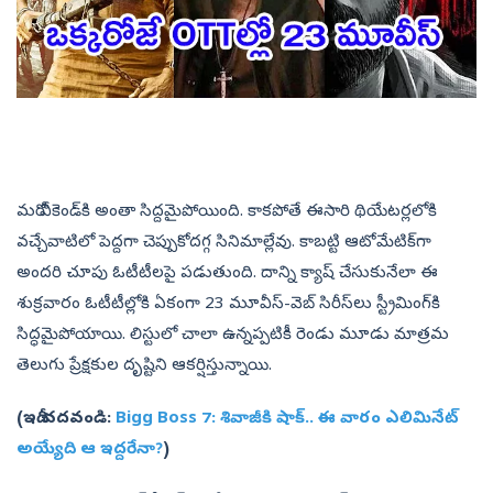
మరో వీకెండ్‌కి అంతా సిద్దమైపోయింది. కాకపోతే ఈసారి థియేటర్లలోకి
వచ్చేవాటిలో పెద్దగా చెప్పుకోదగ్గ సినిమాల్లేవు. కాబట్టి ఆటోమేటిక్‌గా
అందరి చూపు ఓటీటీలపై పడుతుంది. దాన్ని క్యాష్ చేసుకునేలా ఈ
శుక్రవారం ఓటీటీల్లోకి ఏకంగా 23 మూవీస్-వెబ్ సిరీస్‌లు స్ట్రీమింగ్‌కి
సిద్ధమైపోయాయి. లిస్టులో చాలా ఉన్నప్పటికీ రెండు మూడు మాత్రమ
తెలుగు ప్రేక్షకుల దృష్టిని ఆకర్షిస్తున్నాయి.
(ఇదీ చదవండి:
Bigg Boss 7: శివాజీకి షాక్.. ఈ వారం ఎలిమినేట్
అయ్యేది ఆ ఇద్దరేనా?
)