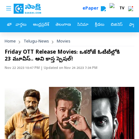
custom menu
Skip to main content
ePaper
TV
హోం
వార్తలు
ఆంధ్రప్రదేశ్
తెలంగాణ
సినిమా
క్రీడలు
బిజినెస్
ఫ్యామ
Breadcrumb
Home
Telugu-News
Movies
Friday OTT Release Movies: ఒక్కరోజే ఓటీటీల్లోకి
23 మూవీస్.. అవి కాస్త స్పెషల్!
Nov 22 2023 10:47 PM
| Updated on
Nov 24 2023 7:34 PM