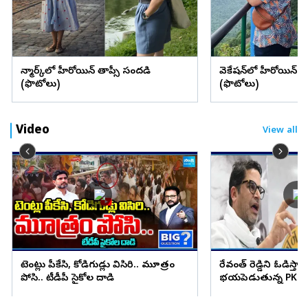
డెన్మార్క్‌లో హీరోయిన్ తాప్సీ సందడి
వెకేషన్‌లో హీరోయిన్ శ్రద్
(ఫొటోలు)
(ఫొటోలు)
Video
View all
టెంట్లు పీకేసి, కోడిగుడ్లు విసిరి.. మూత్రం
రేవంత్ రెడ్డిని ఓడిస్తా..
పోసి.. టీడీపీ సైకోల దాడి
భయపెడుతున్న PK కామ