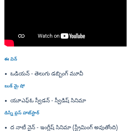
ఈ విన్
ఒడియన్ - తెలుగు డబ్బింగ్ మూవీ
బుక్ మై షో
యూఎఫ్ఓ స్వీడన్ - స్వీడిష్ సినిమా
డిస్నీ ప్లస్ హాట్‌స్టార్
ద నాటీ నైన్ - ఇంగ్లీష్ సినిమా (స్ట్రీమింగ్ అవుతోంది)