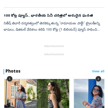
చేయాలనే ఉద్దేశంతో ‘కొరియన్‌ కనకరాజు’ చేశాను. నాన్‌స్టాప్‌ ఎంటర్‌టైనర్‌గా ...
100 కోట్ల వ్యూస్‌.. భారతీయ సినీ చరిత్రలో అరుదైన ఘనత
నితీష్ తివారీ దర్శకత్వంలో తెరకెక్కుతున్న 'రామాయణ: పార్ట్-1' ట్రైలర్ అన్ని
భాషలు, డిజిటల్ వేదికలు కలిపి 100 కోట్ల (1 బిలియన్) వ్యూస్ సాధించి
భారతీయ సినీ చరిత్రలో అరుదైన రికార్డు నెలకొల్పింది. ఇప్పటివరక...
Advertisement
Advertisement
Photos
View all