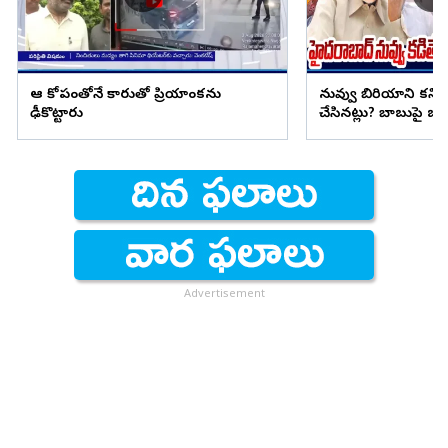
ఆ కోపంతోనే కారుతో ప్రియాంకను
నువ్వు బిరియాని కనిప
ఢీకొట్టారు
చేసినట్లు? బాబుపై బుగ్గన
Advertisement