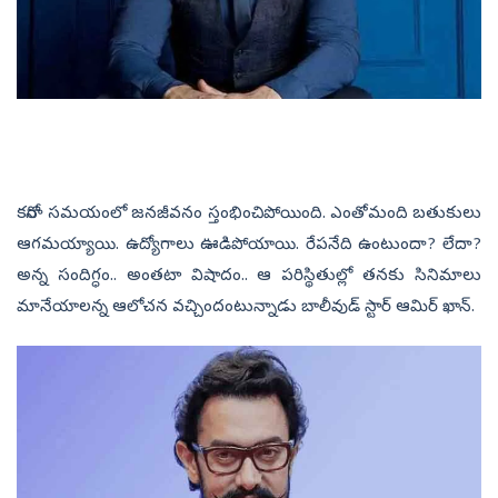
కరోనా సమయంలో జనజీవనం స్తంభించిపోయింది. ఎంతోమంది బతుకులు
ఆగమయ్యాయి. ఉద్యోగాలు ఊడిపోయాయి. రేపనేది ఉంటుందా? లేదా?
అన్న సందిగ్ధం.. అంతటా విషాదం.. ఆ పరిస్థితుల్లో తనకు సినిమాలు
మానేయాలన్న ఆలోచన వచ్చిందంటున్నాడు బాలీవుడ్‌ స్టార్‌ ఆమిర్‌ ఖాన్‌.