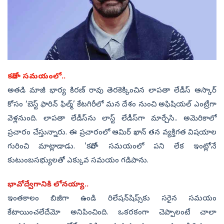
కరోనా సమయంలో..
అతడి మాజీ భార్య కిరణ్‌ రావు తెరకెక్కించిన లాపతా లేడీస్‌ ఆస్కార్‌
కోసం ‘బెస్ట్‌ ఫారిన్‌ ఫిల్మ్‌’ కేటగిరీలో మన దేశం నుంచి అఫిషియల్‌ ఎంట్రీగా
వెళ్లనుంది. లాపతా లేడీస్‌ను లాస్ట్‌ లేడీస్‌గా మార్చేసి.. అమెరికాలో
ప్రచారం చేస్తున్నారు. ఈ ప్రచారంలో ఆమిర్‌ ఖాన్‌ తన వ్యక్తిగత విషయాల
గురించి మాట్లాడాడు. 'కరోనా సమయంలో పని లేక ఇంట్లోనే
కుటుంబసభ్యులతో ఎక్కువ సమయం గడిపాను.
భావోద్వేగానికి లోనయ్యా..
ఇంతకాలం బిజీగా ఉండి రిలేషన్‌షిప్స్‌కు సరైన సమయం
కేటాయించలేదేమో అనిపించింది. ఒకరకంగా చెప్పాలంటే చాలా