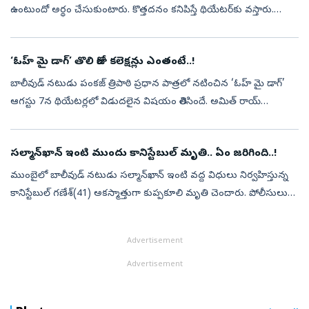
ఉంటుందో అర్థం చేసుకుంటారు. కొత్తదనం కనిపిస్తే థియేటర్‌కు వస్తారు.
సినిమా బాగుంటే ఆడియన్స్‌ తప్పకుండా ఆదరిస్తారని ‘డీసీ’ మరోసారి
నిరూపించ...
‘ఓహ్‌ మై డాగ్‌’ తొలి రోజు కలెక్షన్లు ఎంతంటే..!
బాలీవుడ్‌ నటుడు పంకజ్‌ త్రిపాఠి ప్రధాన పాత్రలో నటించిన ‘ఓహ్‌ మై డాగ్‌’
ఆగస్టు 7న థియేటర్లలో విడుదలైన విషయం తెలిసిందే. అమిత్‌ రాయ్‌
దర్శకత్వం వహించిన ఈ సినిమాను జంతుప్రేమికులను ఆకట్టుకునేలా
తీర్చిదిద్ద...
సల్మాన్‌ఖాన్‌ ఇంటి ముందు కానిస్టేబుల్‌ మృతి.. ఏం జరిగింది..!
ముంబైలో బాలీవుడ్‌ నటుడు సల్మాన్‌ఖాన్‌ ఇంటి వద్ద విధులు నిర్వహిస్తున్న
కానిస్టేబుల్‌ గణేశ్‌(41) అకస్మాత్తుగా కుప్పకూలి మృతి చెందారు. పోలీసులు
తెలిపిన వివరాల ప్రకారం.. సల్మాన్‌ఖాన్‌ నివాసం వద్ద భద్రతా ఏ...
Advertisement
Advertisement