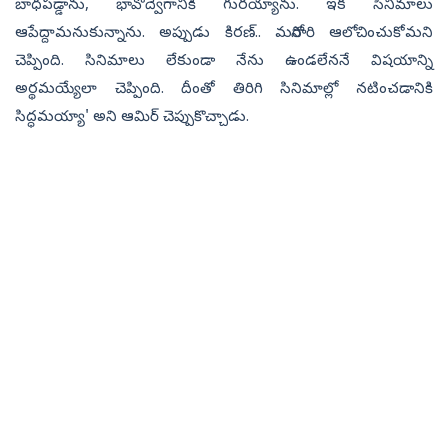
బాధపడ్డాను, భావోద్వేగానికి గురయ్యాను. ఇక సినిమాలు
ఆపేద్దామనుకున్నాను. అప్పుడు కిరణ్‌.. మరోసారి ఆలోచించుకోమని
చెప్పింది. సినిమాలు లేకుండా నేను ఉండలేననే విషయాన్ని
అర్థమయ్యేలా చెప్పింది. దీంతో తిరిగి సినిమాల్లో నటించడానికి
సిద్ధమయ్యా' అని ఆమిర్‌ చెప్పుకొచ్చాడు.