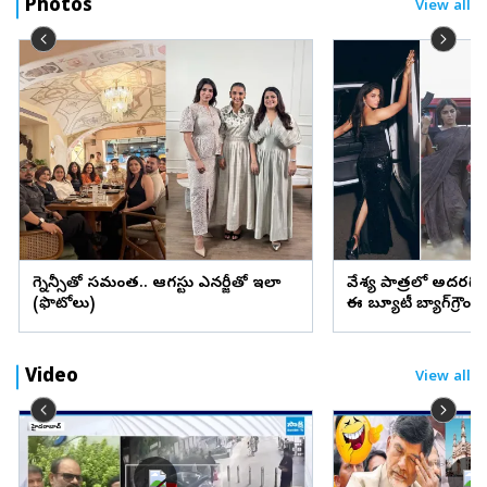
Photos
View all
ప్రెగ్నెన్సీతో సమంత.. ఆగస్టు ఎనర్జీతో ఇలా
వేశ్య పాత్రలో అదరగొట్
(ఫొటోలు)
ఈ బ్యూటీ బ్యాగ్‌గ్రౌం
Video
View all