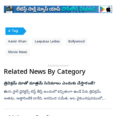
# Tag
Aamir Khan
Laapataa Ladies
Bollywood
Movie News
Advertisement
Related News By Category
త్రివిక్రమ్ మాతో మాత్రమే సినిమాలు ఎందుకు చేస్తారంటే?
తెలుగు స్టార్ డైరెక్టర్స్ లిస్ట్ తీస్తే అందులో కచ్చితంగా ఉండే పేరు త్రివిక్రమ్.
అతడు, అ‍త్తారింటికి దారేది, అరవింద సమేత, అల వైకుంఠపురములో,
జులాయి, ఖలేజా, సన్నాఫ్ సత్యమూర్తి, జల్సా, నువ్వే నువ్వే, అఆ త...