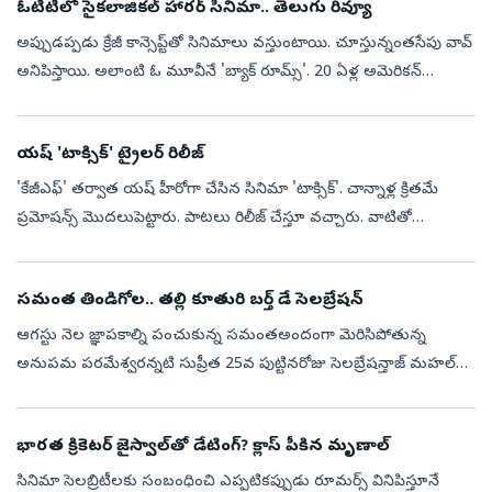
ఓటీటీలో సైకలాజికల్ హారర్ సినిమా.. తెలుగు రివ్యూ
అప్పుడప్పడు క్రేజీ కాన్సెప్ట్‌తో సినిమాలు వస్తుంటాయి. చూస్తున్నంతసేపు వావ్
అనిపిస్తాయి. అలాంటి ఓ మూవీనే 'బ్యాక్ రూమ్స్'. 20 ఏళ్ల అమెరికన్
యూట్యూబర్ కేన్ పార్సన్స్ దీనికి దర్శకుడు. ఈ హాలీవుడ్ చిత్రం మన...
యష్ 'టాక్సిక్' ట్రైలర్ రిలీజ్
'కేజీఎఫ్' తర్వాత యష్ హీరోగా చేసిన సినిమా 'టాక్సిక్'. చాన్నాళ్ల క్రితమే
ప్రమోషన్స్ మొదలుపెట్టారు. పాటలు రిలీజ్ చేస్తూ వచ్చారు. వాటితో
ఆకట్టుకున్నా. ఈనెల 26న మూవీ థియేటర్లలోకి రానుంది. ఈ క్రమంలోనే
తాజాగ...
సమంత తిండిగోల.. తల్లి కూతురి బర్త్ డే సెలబ్రేషన్
ఆగస్టు నెల జ్ఞాపకాల్ని పంచుకున్న సమంతఅందంగా మెరిసిపోతున్న
అనుపమ పరమేశ్వరన్నటి సుప్రీత 25వ పుట్టినరోజు సెలబ్రేషన్తాజ్ మహల్
దగ్గర రుక్సార్ ధిల్లాన్ పోజులుజిమ్ వర్కౌట్ ఫొటోలు షేర్ చేసిన ధనశ్రీలంగా
ఓణీలో ...
భారత క్రికెటర్ జైస్వాల్‌తో డేటింగ్? క్లాస్ పీకిన మృణాల్
సినిమా సెలబ్రిటీలకు సంబంధించి ఎప్పటికప్పుడు రూమర్స్ వినిపిస్తూనే