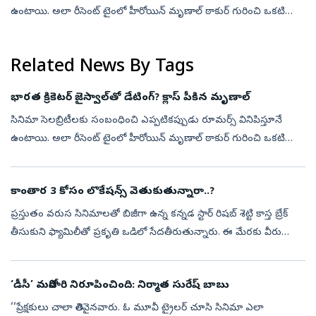
ఉంటాయి. అలా రీసెంట్ టైంలో హీరోయిన్ మృణాల్ ఠాకుర్ గురించి ఒకటి
బయటకొచ్చింది. భారత యంగ్ క్రికెటర్ యశస్వి జైస్వాల్‌తో డేటింగ్‌లో ఉందని
అన్...
Related News By Tags
భారత క్రికెటర్ జైస్వాల్‌తో డేటింగ్? క్లాస్ పీకిన మృణాల్
సినిమా సెలబ్రిటీలకు సంబంధించి ఎప్పటికప్పుడు రూమర్స్ వినిపిస్తూనే
ఉంటాయి. అలా రీసెంట్ టైంలో హీరోయిన్ మృణాల్ ఠాకుర్ గురించి ఒకటి
బయటకొచ్చింది. భారత యంగ్ క్రికెటర్ యశస్వి జైస్వాల్‌తో డేటింగ్‌లో ఉందని
అన్...
కాంతార 3 కోసం లొకేషన్స్‌ వెతుకుతున్నారా..?
ప్రస్తుతం వరుస సినిమాలతో బిజీగా ఉన్న కన్నడ స్టార్‌ రిషబ్ శెట్టి కాస్త బ్రేక్‌
తీసుకుని ఫ్యామిలీతో ప్రకృతి ఒడిలో సేదతీరుతున్నారు. ఈ మేరకు వీరు
ఎంజాయ్‌ చేస్తున్న ఫొటోలను భార్య ప్రగతి శెట్టి సోషల్‌ మీడియ...
‘డీసీ’ మరోసారి నిరూపించింది: నిర్మాత సురేష్‌ బాబు
‘‘ప్రేక్షకులు చాలా తెలివైనవారు. ఓ మూవీ ట్రైలర్‌ చూసి సినిమా ఎలా