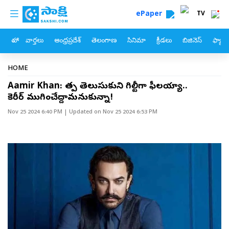
custom menu
Skip to main content
ePaper
TV
హోం
వార్తలు
ఆంధ్రప్రదేశ్
తెలంగాణ
సినిమా
క్రీడలు
బిజినెస్
ఫ్యామ
Breadcrumb
HOME
Aamir Khan: తప్పు తెలుసుకుని గిల్టీగా ఫీలయ్యా..
కెరీర్‌ ముగించేద్దామనుకున్నా!
Nov 25 2024 6:40 PM
| Updated on
Nov 25 2024 6:53 PM