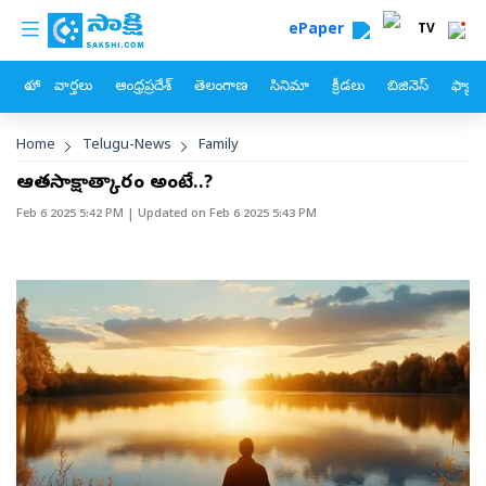
custom menu
Skip to main content
ePaper
TV
హోం
వార్తలు
ఆంధ్రప్రదేశ్
తెలంగాణ
సినిమా
క్రీడలు
బిజినెస్
ఫ్యామ
Breadcrumb
Home
Telugu-News
Family
ఆత్మసాక్షాత్కారం అంటే..?
Feb 6 2025 5:42 PM
| Updated on
Feb 6 2025 5:43 PM