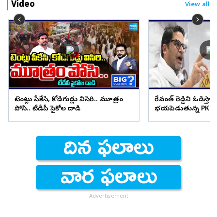
Video
View all
టెంట్లు పీకేసి, కోడిగుడ్లు విసిరి.. మూత్రం
రేవంత్ రెడ్డిని ఓడిస్తా..
పోసి.. టీడీపీ సైకోల దాడి
భయపెడుతున్న PK కామ
Advertisement