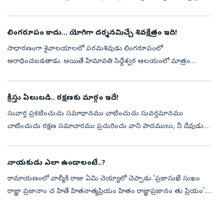
సూర్యుడు ఉదయించే రోజుల్లోకెల్లా అత్యుత్తమమైన దినంగా దీనికి ...
లింగరూపం కాదు... యోగిగా దర్శనమిచ్చే శివక్షేత్రం ఇది!
సాధారణంగా శైవాలయాలలో పరమశివుడు లింగరూపంలో
ఆరాధించబడతాడు. అయితే హేమావతి సిద్ధేశ్వర ఆలయంలో మాత్రం
పరమశివుడు అత్యంత అరుదుగా దైవరూపంలో సిద్ధయోగిగా ఆసీనుడై
దర్శనమివ్వడం ఈ క్షేత్రానికి అపూర్వమైన విశిష్టతను ...
క్రీస్తు ఏలుబడి.. రక్షణకు మార్గం ఇదే!
సువార్త ప్రకటించుచు సమాధానము చాటించుచు సువర్తమానము
చాటించుచు రక్షణ సమాచారము ప్రచురించు వాని పాదములు, నీ దేవుడు
ఏలుచున్నాడని సీయోనుతో చెప్పుచున్న వాని పాదములు పర్వతముల మీద
ఎంతో సుందరములై ఉన్నవి’ – (యెష...
నాయకుడు ఎలా ఉండాలంటే..?
రామాయణంలో వాల్మీకి రాజు ఏమి చెయ్యాలో చెప్పాడు.‘ప్రజాసుఖే సుఖం
రాజ్ఞా ప్రజానాం చ హితే హితనాత్మప్రియం హితం రాజ్ఞాప్రజానం తు ప్రియం’...
ఎంతో చక్కటి భావన.. రాజు తనకిష్టమైనది కాదు ప్రజలకిష్టమైనది
చెయ్యాలి....