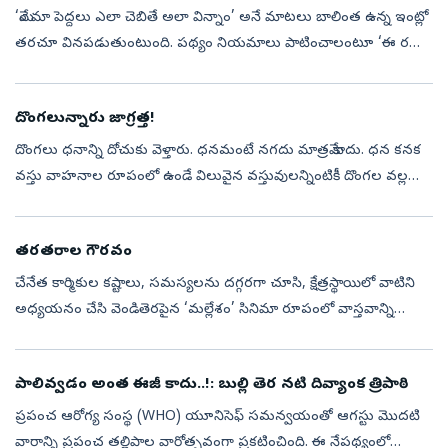
‘మేం మా పెద్దలు ఎలా చెబితే అలా విన్నాం’ అనే మాటలు బాలింత ఉన్న ఇంట్లో
తరచూ వినపడుతుంటుంది. పథ్యం నియమాలు పాటించాలంటూ ‘ఈ రకం
భోజనం వద్దు’ అనేవారుంటారు. ‘పోషకాలు ఉండే భోజనం తింటేనే బిడ్డకు
సరిపడా పాలు లభ...
దొంగలున్నారు జాగ్రత్త!
దొంగలు ధనాన్ని దోచుకు వెళ్తారు. ధనమంటే నగదు మాత్రమే కాదు. ధన కనక
వస్తు వాహనాల రూపంలో ఉండే విలువైన వస్తువులన్నింటికీ దొంగల వల్ల
ప్రమాదమే. కొందరు ధనం లాగేస్తారు. కొందరు వాహనాలను చాకచక్యంగా
దొంగిలిస్తారు...
తరతరాల గౌరవం
చేనేత కార్మికుల కష్టాలు, సమస్యలను దగ్గరగా చూసి, క్షేత్రస్థాయిలో వాటిని
అధ్యయనం చేసి వెండితెరపైన ‘మల్లేశం’ సినిమా రూపంలో వాస్తవాన్ని
చూపారు దర్శకులు రాజ్‌ రాచకొండ. పద్మశ్రీ అవార్డు గ్రహీత చింతకింది మల...
పాలివ్వడం అంత ఈజీ కాదు..!: బుల్లి తెర నటి దివ్యాంక త్రిపాఠి
ప్రపంచ ఆరోగ్య సంస్థ (WHO) యూనిసెఫ్ సమన్వయంతో ఆగస్టు మొదటి
వారాన్ని ప్రపంచ తల్లిపాల వారోత్సవంగా ప్రకటించింది. ఈ నేపథ్యంలో