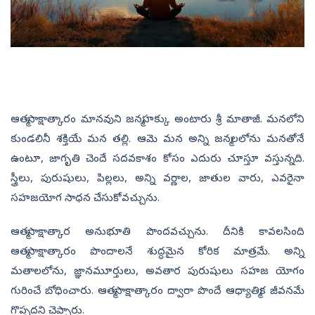
ఆత్మసాక్షాత్కారం మానవుని జన్మహక్కు అంటారు శ్రీ మాతాజీ. మనలోని
కుండలినీ శక్తియే మన తల్లి. ఆమె మన అన్ని జన్మలలోను మనతోనే
ఉంటూ, జాగృతి చెందే సదవకాశం కోసం ఎదురు చూస్తూ వస్తున్నది.
స్త్రీలు, పురుషులు, పిల్లలు, అన్ని వర్ణాల, జాతుల వారు, ఎవరైనా
సహజయోగ సాధన చేసుకోవచ్చును.
ఆత్మసాక్షాత్కార అనుభూతి పొందవచ్చును. దీనికి కావలసింది
ఆత్మసాక్షాత్కారం పొందాలనే శుద్ధమైన కోరిక మాత్రమే. అన్ని
మతాలలోను, జ్ఞానమూర్తులు, అవతార పురుషులు సహజ యోగం
గురించే బోధించారు. ఆత్మసాక్షాత్కారం ద్వారా పొందే ఆధ్యాత్మిక జీవనమే
గొప్పదని చెప్పారు.