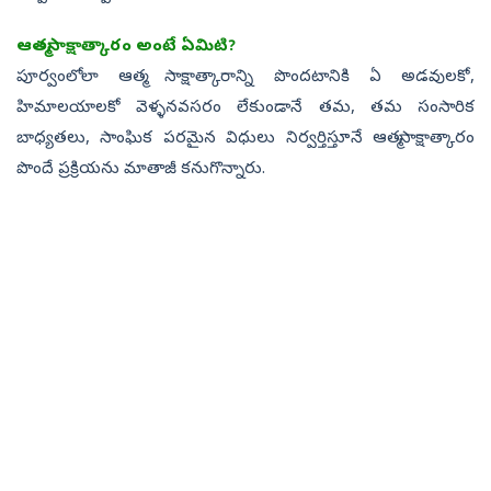
ఆత్మసాక్షాత్కారం అంటే ఏమిటి?
పూర్వంలోలా ఆత్మ సాక్షాత్కారాన్ని పొందటానికి ఏ అడవులకో,
హిమాలయాలకో వెళ్ళనవసరం లేకుండానే తమ, తమ సంసారిక
బాధ్యతలు, సాంఘిక పరమైన విధులు నిర్వర్తిస్తూనే ఆత్మసాక్షాత్కారం
పొందే ప్రక్రియను మాతాజీ కనుగొన్నారు.