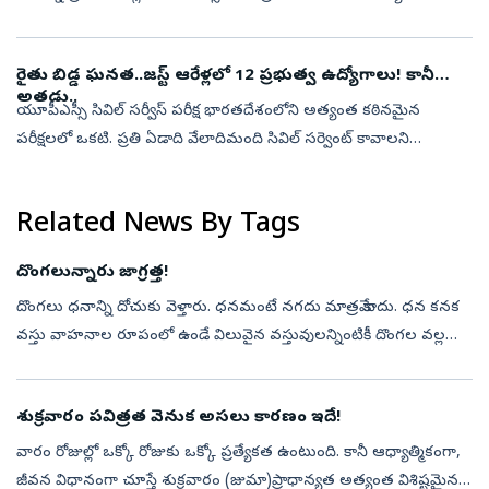
కొత్తతల్లులూ పాలివ్వడంలో తప్పక తెలుసుకోవాల్సిన విషయాలు,
పాలివ్వడంలో ఎదురయ్యే సవ...
రైతు బిడ్డ ఘనత..జస్ట్‌ ఆరేళ్లలో 12 ప్రభుత్వ ఉద్యోగాలు! కానీ
అతడు..
యూపీఎస్సీ సివిల్‌ సర్వీస్‌ పరీక్ష భారతదేశంలోని అత్యంత కఠినమైన
పరీక్షలలో ఒకటి. ప్రతి ఏడాది వేలాదిమంది సివిల్‌ సర్వెంట్‌ కావాలని
ఆకాంక్షించినప్పటికీ..కొందరే సక్సెస్‌ అవ్వగలరు. కానీ ఇప్పుడు చెప్పుకోబోయే
...
Related News By Tags
దొంగలున్నారు జాగ్రత్త!
దొంగలు ధనాన్ని దోచుకు వెళ్తారు. ధనమంటే నగదు మాత్రమే కాదు. ధన కనక
వస్తు వాహనాల రూపంలో ఉండే విలువైన వస్తువులన్నింటికీ దొంగల వల్ల
ప్రమాదమే. కొందరు ధనం లాగేస్తారు. కొందరు వాహనాలను చాకచక్యంగా
దొంగిలిస్తారు...
శుక్రవారం పవిత్రత వెనుక అసలు కారణం ఇదే!
వారం రోజుల్లో ఒక్కో రోజుకు ఒక్కో ప్రత్యేకత ఉంటుంది. కానీ ఆధ్యాత్మికంగా,
జీవన విధానంగా చూస్తే శుక్రవారం (జుమా)ప్రాధాన్యత అత్యంత విశిష్టమైనది.