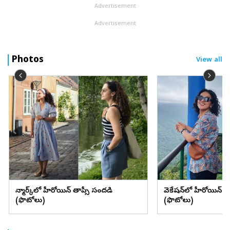
Advertisement
Advertisement
Photos
View all
డెన్మార్క్‌లో హీరోయిన్ తాప్సీ సందడి
వెకేషన్‌లో హీరోయిన్ శ్రద్
(ఫొటోలు)
(ఫొటోలు)