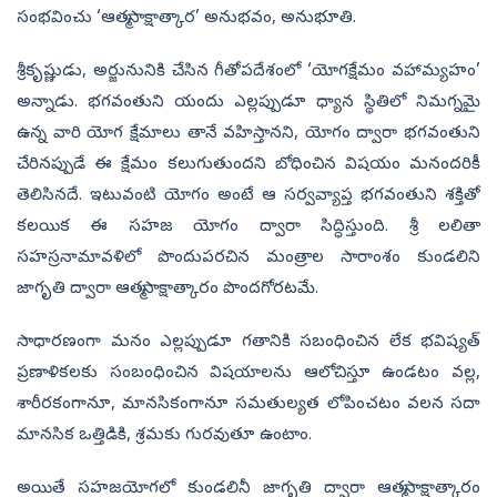
సంభవించు ‘ఆత్మసాక్షాత్కార’ అనుభవం, అనుభూతి.
శ్రీకృష్ణుడు, అర్జునునికి చేసిన గీతోపదేశంలో ‘యోగక్షేమం వహామ్యహం’
అన్నాడు. భగవంతుని యందు ఎల్లప్పుడూ ధ్యాన స్థితిలో నిమగ్నమై
ఉన్న వారి యోగ క్షేమాలు తానే వహిస్తానని, యోగం ద్వారా భగవంతుని
చేరినప్పుడే ఈ క్షేమం కలుగుతుందని బోధించిన విషయం మనందరికీ
తెలిసినదే. ఇటువంటి యోగం అంటే ఆ సర్వవ్యాప్త భగవంతుని శక్తితో
కలయిక ఈ సహజ యోగం ద్వారా సిద్ధిస్తుంది. శ్రీ లలితా
సహస్రనామావళిలో పొందుపరచిన మంత్రాల సారాంశం కుండలిని
జాగృతి ద్వారా ఆత్మసాక్షాత్కారం పొందగోరటమే.
సాధారణంగా మనం ఎల్లప్పుడూ గతానికి సబంధించిన లేక భవిష్యత్‌
ప్రణాళికలకు సంబంధించిన విషయాలను ఆలోచిస్తూ ఉండటం వల్ల,
శారీరకంగానూ, మానసికంగానూ సమతుల్యత లోపించటం వలన సదా
మానసిక ఒత్తిడికి, శ్రమకు గురవుతూ ఉంటాం.
అయితే సహజయోగలో కుండలినీ జాగృతి ద్వారా ఆత్మసాక్షాత్కారం