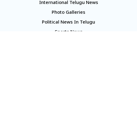
International Telugu News
Photo Galleries
Political News In Telugu
Sports News
TS Politics News
Telangana News
Telugu Movie Reviews
Company
About Us
Contact Us
Media Kit
Terms And Conditions