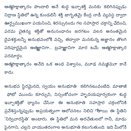
ఆత్మసాక్షాత్కారం పొందాలి అనే శుద్ధ ఇచ్ఛాశక్తి మనకు కలిగినప్పుడు
నిద్రాణ స్థితిలో ఉన్న కుండలినీ శక్తి జాగృతమై కేంద్ర నాడీ వ్యవస్థ ద్వారా
ఊర్ధ్వముఖంగా పయనించి, శిరస్సునందు గల సహస్రార చక్రాన్ని ఛేదించి,
పరమ చైతన్య శక్తితో అనుసంధానం జరగటం వలన అనంతమైన
దైవశక్తులన్నీ అనుభవంలోకి వచ్చి, తద్వారా మనకున్న అజ్ఞానం తొలగి
పరిపూర్ణమైన ఆత్మజ్ఞానిగా... బ్రహ్మజ్ఞానిగా మార టమే ఆత్మసాక్షాత్కార
పరమార్ధం.
ఆత్మసాక్షాత్కారం అనేది ఒక అంధ విశ్వాసం, మూఢ నమ్మకమూ కానే
కాదు.
అనుభవ స్థిరమైనది, స్వయం అనుభూతి కలిగినటువంటిది. మాతాజీ
ఫోటో ముందు కూర్చుని, నిస్సంకోచంగా హృదయపూర్వకంగా శుద్ధ
ఇచ్ఛాశక్తితో ధ్యానం చేసినా ఈ అనుభూతి సహస్రార చక్రంలోనికి
ప్రవేశిస్తున్నప్పుడు అప్రయత్నంగా ఆలోచనలు నిలిచి΄ోతాయి. ఈ స్థితిని
‘నిర్విచారస్థితి’ అంటారు. ఈ స్థితిలో మన అరచేతులలో గానీ, మాడు
పైనగాని, చల్లని వాయుతరంగాల అనుభూతి కలుగుతుంది. ఇది మీలోనే