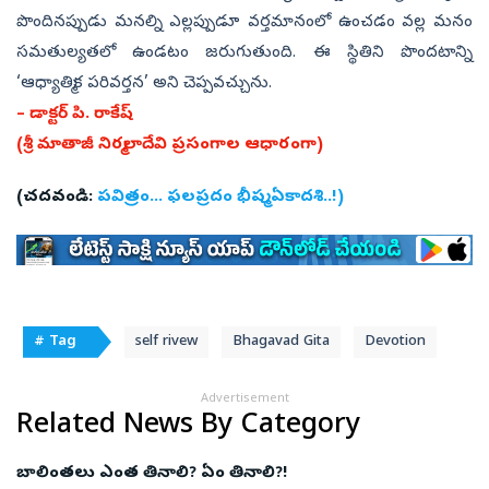
పొందినప్పుడు మనల్ని ఎల్లప్పుడూ వర్తమానంలో ఉంచడం వల్ల మనం
సమతుల్యతలో ఉండటం జరుగుతుంది. ఈ స్థితిని పొందటాన్ని
‘ఆధ్యాత్మిక పరివర్తన’ అని చెప్పవచ్చును.
– డాక్టర్‌ పి. రాకేష్‌
(శ్రీ మాతాజీ నిర్మలాదేవి ప్రసంగాల ఆధారంగా)
(చదవండి:
పవిత్రం... ఫలప్రదం భీష్మ ఏకాదశి..!)
# Tag
self rivew
Bhagavad Gita
Devotion
Advertisement
Related News By Category
బాలింతలు ఎంత తినాలి? ఏం తినాలి?!