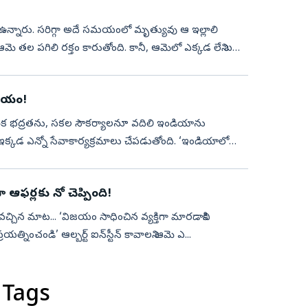
న్నారు. సరిగ్గా అదే సమయంలో మృత్యువు ఆ ఇల్లాలి
. ఆమె తల పగిలి రక్తం కారుతోంది. కానీ, ఆమెలో ఎక్కడ లేని బలం
ిజయం!
ాన్ని, ఆర్థిక భద్రతను, సకల సౌకర్యాలనూ వదిలి ఇండియాను
్‌ ఇక్కడ ఎన్నో సేవాకార్యక్రమాలు చేపడుతోంది. ‘ఇండియాలో
ఆఫర్లకు నో చెప్పింది!
 నుంచి వచ్చిన మాట... ‘విజయం సాధించిన వ్యక్తిగా మారడానికి
రయత్నించండి’ ఆల్బర్ట్‌ ఐన్‌స్టీన్‌ కావాలని ఆమె ఎ...
 Tags