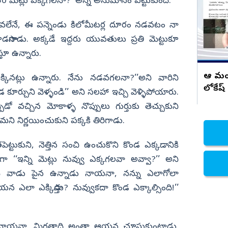
సంప్రదాయం నీకే డేంజర్ చంద్రబాబు..
50 మెట్లు ఎక్కగలనా?’ అన్న అనుమానం పట్టుకుంది.
నిజామాబాద్
లేనే, ఈ పన్నెండు కిలోమీటర్ల దూరం నడవటం నా
్యం
కామారెడ్డి
డసాగాడు. అక్కడే ఇద్దరు యువతులు ప్రతి మెట్టుకూ
ి
రంగారెడ్డి
్తూ ఉన్నారు.
వికారాబాద్
ఆ మంత
క్కినట్లు ఉన్నారు. నేను నడవగలనా?’’అని వారిని
వరంగల్
లోకేష
డ కూర్చుని వెళ్ళండి’’ అని సలహా ఇచ్చి వెళ్ళిపోయారు.
హన్మకొండ
ో వచ్చిన మోకాళ్ళ నొప్పులు గుర్తుకు తెచ్చుకుని
జనగాం
మని నిర్ణయించుకుని పక్కకి తిరిగాడు.
జయశంకర్
ెట్టుకుని, నెత్తిన సంచి ఉంచుకొని కొండ ఎక్కడానికి
మహబూబాబాద్
ా ‘‘ఇన్ని మెట్లు నువ్వు ఎక్కగలవా అవ్వా?’’ అని
ములుగు
ంచే వాడు పైన ఉన్నాడు నాయనా, నన్ను ఎలాగోలా
ఆయన ఎలా ఎక్కిస్తాడు? నువ్వుకదా కొండ ఎక్కాల్సింది!’’
 నాయనా. మిగతాది అంతా ఆయన చూసుకుంటాడు.