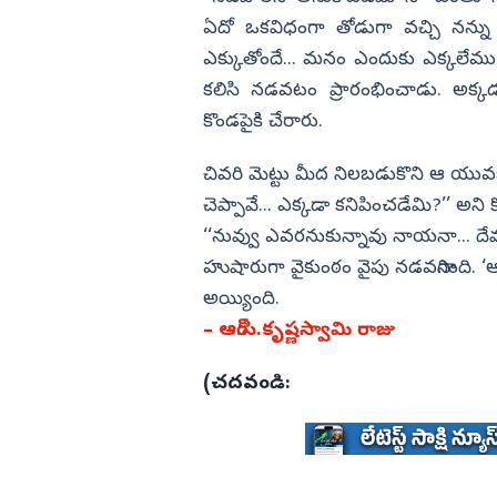
ఏదో ఒకవిధంగా తోడుగా వచ్చి నన్ను కొండ
ఎక్కుతోందే... మనం ఎందుకు ఎక్కలేమ
కలిసి నడవటం ప్రారంభించాడు. అక్కడ
కొండపైకి చేరారు.
చివరి మెట్టు మీద నిలబడుకొని ఆ యువకుడు 
చెప్పావే... ఎక్కడా కనిపించడేమి?’’ 
‘‘నువ్వు ఎవరనుకున్నావు నాయనా... దేవు
హుషారుగా వైకుంఠం వైపు నడవసాగింది.
అయ్యింది.
– ఆర్‌.సి.కృష్ణస్వామి రాజు
(చదవండి: