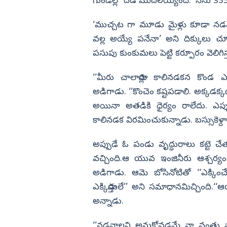
్లి
బాంబులతో దాడి
గుండెల్లో దడ మొదలయ్యింది. ‘నేను 35
విజయనగరం
‘ముచ్చట గా మూడు మైళ్లు కూడా నడవ
పార్వతీపురం మన
వల్ల అయ్యే పనేనా’ అని దిక్కులు చూ
పశ్చిమ గోదావర
పసుపు కుంకుమలు పెట్టి కర్పూరం వెలిగిస
ఏలూరు
‘‘మీరు చాలాసార్లు కాలినడకన కొండ ఎ
వైఎస్సార్
అడిగాడు. ‘‘కొంచెం కష్టపడాలి. అక్కడక్క
అన్నమయ్య
అయినా అతడికి ధైర్యం రాలేదు. ఎప్పుడ
కాలినడక విరమించుకున్నాడు. బస్సుకెళ్దా
అప్పుడే ఓ పండు వృద్ధురాలు కట్టె చేతప
వచ్చింది.ఆ యువ ఇంజినీరు ఆశ్చర్యంగ
అడిగాడు. ఆమె బోసినోటితో ‘‘ఎక్కి
ఎక్కిస్తాడులే’’ అని సమాధానమిచ్చింది.‘‘
అన్నాడు.
‘‘నడవాలని అనుకోవడమే నా వంతు