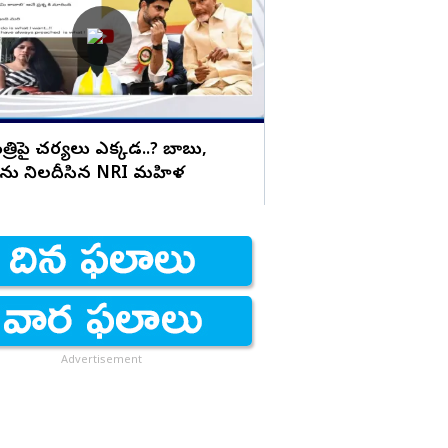
అర్ధరాత్రి మాచర్లలో ఉద్రిక్
పోలీస్
్రిపై చర్యలు ఎక్కడ..? బాబు,
్ ను నిలదీసిన NRI మహిళ
Advertisement