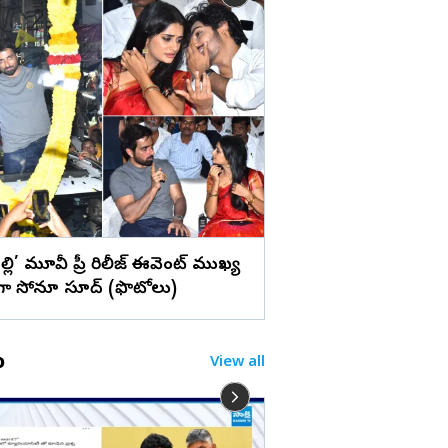
లు
ఉప్పెనలా తరలొచ్చిన జ
చెక్కుచెదరని అభిమాన
ల్లి’ మూవీ ప్రీ రిలీజ్ ఈవెంట్ ముఖ్య
గా సోనూ సూద్ (ఫొటోలు)
o
View all
నా స్థలంలో నేను ధర్నా చే