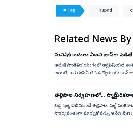
# Tag
Tirupati
d
Related News By
మనిషికి బదులు ఏఐని బాస్‌గా పెడితే.
ఆధునిక సాంకేతిక యుగంలో ఆర్టిఫిషియల్ ఇం
అయితే, ఒక కంపెనీ తన ఉద్యోగులకు బాస్‌గా ఏ
ప్రపంచవ్యాప్తం...
తల్లిపాల నిర్వహణలో... స్మార్ట్‌ పరికరా
బిడ్డ పుట్టడానికి ముందే తల్లిపాలు పట్టే పరి
సౌకర్యవంతంగా మార్చుకోవచ్చు అనేది నిపుణ
ఒత్తిడులన...