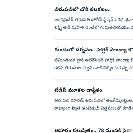
తిరుపతిలో చోరీ కలకలం..
ఆంధ్రప్రదేశ్‌: తిరుపతి పోలీస్ స్టేషన్ పరిధి భ
లక్ష్మి అనే మహిళ ఇంటిలో గుర్తుతెలియని ద
నిద్రిస్...
గుండుతో దర్శనం.. హార్దిక్‌ పాండ్యా కొత్
టీమిండియా స్టార్ ఆల్‌రౌండ‌ర్ హార్దిక్ పాండ్యా కొత్
క‌లిసి తిరుమ‌ల స్వామి వారిని ద‌ర్శించుకున్న పాండ
టీడీపీ మూకల దాష్టీకం
తిరుపతి రూరల్‌: తిరుపతిలో అంబేడ్కరిస్టులు
రాజ్యాంగ నిర్మాత అంబేడ్కర్‌ చిత్రపటంతో కూడిన బ్య
అంబేద్కర్‌కు ...
ఆహారం కలుషితం.. 78 మందికి పైగా వై