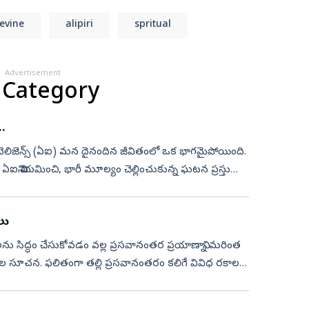
evine
alipiri
spritual
Advertisement
 Category
.
టెలిజెన్స్ (ఏఐ) మన దైనందిన జీవితంలో ఒక భాగమైపోయింది.
ఐని నియమించి, భారీ మూల్యం చెల్లించుకున్న ఘటన ప్రస్తుతం
లు
కరాలను సిద్ధం చేసుకోవడం వల్ల ప్రసవానంతర ప్రయాణాన్ని మరింత
ుల సూచన. ఫలితంగా తల్లి ప్రసవానంతరం కలిగే వివిధ రకాల