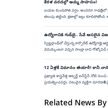
కేరళ వరదల్లో అమ్మ సాహసం!
బయట కుండపోత వర్షం. అందరూ గాఢనిద్రలో ఉ
తలుపు తట్టింది. క్షణాల్లో ఇల్లు కూలిపోతోంది
వచ్చింది. నొప్ప...
ఉద్యోగానికి గుడ్‌బై.. సేవే అసలైన వ
స్విట్జర్లాండ్‌లో చేస్తున్న కార్పొరేట్‌ ఉద్యోగ
వెదుక్కుంటూ వచ్చిన సాండ్రా లావి గోజ్కోవిచ
నేను ఇ...
12 ఏళ్లకే విమానం తయారీ! కానీ నాసా 
ప్రఖ్యాత శాస్త్రవేత్త ఆల్బర్ట్‌ ఐన్‌స్టీన్‌ నోటి
ప్రయత్నించవద్దు. విలువైన వ్యక్తిగా మారడానికి ప్
Related News By