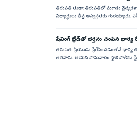
తిరుపతి తుడా: తిరుపతిలో మూడు వైద్యకళా
విద్యార్థులు తీవ్ర అస్వస్థతకు గురయ్యారు. ఎస
శ్రీ పద్మావతి మ...
షేవింగ్‌ బ్లేడ్‌తో భర్తను చంపిన భార్య 
తిరుపతి: ప్రియుడు ప్రేరేపించడంతోనే భార్య తన
తెలిపారు. ఆయన సోమవారం స్థానిక పోలీసు స్ట
వెల్లడించ...