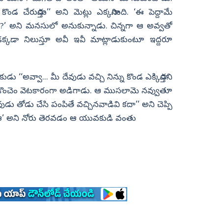
 చేరుస్తాడు’’ అని మెట్లు ఎక్కసాగింది. ‘ఈ పెద్దామే
ు?’ అని మనసులో అనుకున్నాడు. చిన్నగా ఆ అవ్వతో
క్కడా నిలుస్తూ అవీ ఇవీ మాట్లాడుకుంటూ ఇద్దరూ
‘‘అవ్వా... మీ దేవుడు వచ్చి నిన్ను కొండ ఎక్కిస్తాడని
అని కొంచెం వెటకారంగా అడిగాడు. ఆ ముసలామె నవ్వుతూ
డు తోడు చేసి పంపితే వచ్చినవాడివి కదా’’ అని చెప్పి
 ‘ఆ’ అని నోరు తెరవడం ఆ యువకుడి వంతు