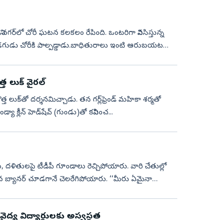
వాని నగర్‌లో చోరీ ఘటన కలకలం రేపింది. ఒంటరిగా నివసిస్తున్న
ుండగుడు చోరీకి పాల్పడ్డాడు.బాధితురాలు ఇంటి ఆరుబయట
త లుక్‌ వైరల్‌
త లుక్‌తో ద‌ర్శ‌న‌మిచ్చాడు. త‌న గ‌ర్ల్‌ఫ్రెండ్ మ‌హికా శ‌ర్మ‌తో
్యా క్లీన్ హెడ్‌షేవ్ (గుండు)తో క‌నిపించ...
, దళితులపై టీడీపీ గూండాలు రెచ్చిపోయారు. వారి చేతుల్లో
ానర్‌ చూడగానే చెలరేగిపోయారు. ‘‘మీరు ఏమైనా
ద్య విద్యార్థులకు అస్వస్థత