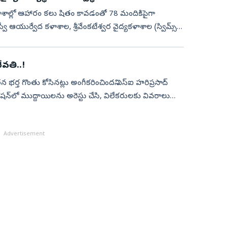
శాల్లో ఆహారం కలు షితం కావడంతో 78 మందికిపైగా
్వీ ఆయుర్వేద కళాశాల, శ్రీవేంకటేశ్వర వైద్యకళాశాల (స్విమ్స్‌),
రేవతి..!
 భర్త గొంతు కోసినట్లు అంగీకరించిందని ఎస్‌ఐ హరిప్రసాద్‌
ేషన్‌లో ముద్దాయిలను అరెస్టు చేసి, విలేకరులకు వివరాలు
Advertisement