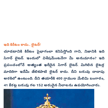
ఇది కిరీటం కాదు.. లైటర్‌!
చూడటానికి కిరీటం పైభాగంలా కనిపిస్తోంది గాని, నిజానికి ఇది
సిగార్‌ లైటర్‌. ఇందులో విశేషమేంటనేగా మీ అనుమానం? ఇది
ప్రపంచంలోనే అత్యంత ఖరీదైన సిగార్‌ లైటర్‌. మిగిలిన లైటర్ల
మాదిరిగా ఇదేమీ తేలికపాటి లైటర్‌ కాదు. దీని బరువు దాదాపు
అరకిలో ఉంటుంది. దీని తయారీకి 400 గ్రాముల మేలిమి బంగారం,
41 కేరట్ల బరువు గల 152 అరుదైన నీలాలను ఉపయోగించారు.