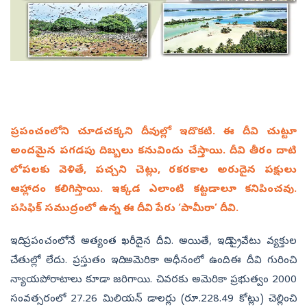
ప్రపంచంలోని చూడచక్కని దీవుల్లో ఇదొకటి. ఈ దీవి చుట్టూ
అందమైన పగడపు దిబ్బలు కనువిందు చేస్తాయి. దీవి తీరం దాటి
లోపలకు వెళితే, పచ్చని చెట్లు, రకరకాల అరుదైన పక్షులు
ఆహ్లాదం కలిగిస్తాయి. ఇక్కడ ఎలాంటి కట్టడాలూ కనిపించవు.
పసిఫిక్‌ సముద్రంలో ఉన్న ఈ దీవి పేరు ‘పామీరా’ దీవి.
ఇది ప్రపంచంలోనే అత్యంత ఖరీదైన దీవి. అయితే, ఇది ప్రైవేటు వ్యక్తుల
చేతుల్లో లేదు. ప్రస్తుతం ఇది అమెరికా అధీనంలో ఉంది. ఈ దీవి గురించి
న్యాయపోరాటాలు కూడా జరిగాయి. చివరకు అమెరికా ప్రభుత్వం 2000
సంవత్సరంలో 27.26 మిలియన్‌ డాలర్లు (రూ.228.49 కోట్లు) చెల్లించి