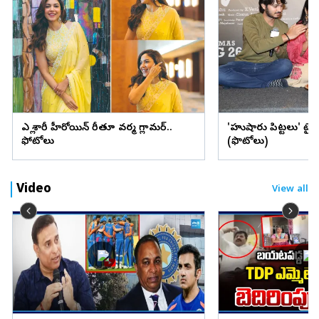
ఎల్లో శారీలో హీరోయిన్ రీతూ వర్మ గ్లామర్..
'హుషారు పిట్టలు' ట్ర
ఫోటోలు
(ఫొటోలు)
Video
View all