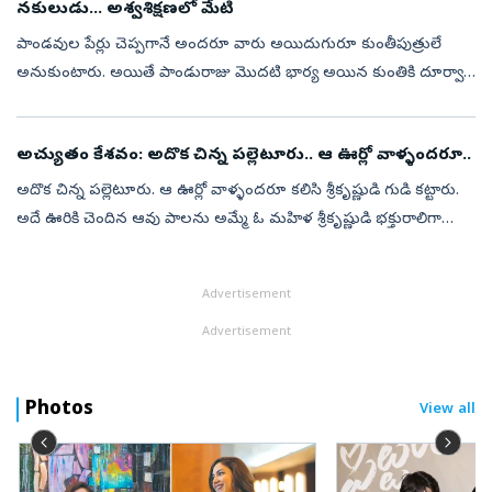
నకులుడు... అశ్వశిక్షణలో మేటి
పాండవుల పేర్లు చెప్పగానే అందరూ వారు అయిదుగురూ కుంతీపుత్రులే
అనుకుంటారు. అయితే పాండురాజు మొదటి భార్య అయిన కుంతికి దూర్వాస
మహర్షి చేసిన మంత్రోపదేశ ప్రభావంతో యమధర్మరాజు అనుగ్రహంతో
ధర్మరాజు, వాయుదేవుడి వల...
అచ్యుతం కేశవం: అదొక చిన్న పల్లెటూరు.. ఆ ఊర్లో వాళ్ళందరూ..
అదొక చిన్న పల్లెటూరు. ఆ ఊర్లో వాళ్ళందరూ కలిసి శ్రీకృష్ణుడి గుడి కట్టారు.
అదే ఊరికి చెందిన ఆవు పాలను అమ్మే ఓ మహిళ శ్రీకృష్ణుడి భక్తురాలిగా
మారింది. తన మంచి చెడ్డలు, కష్ట సుఖాలు కృష్ణుడికి చెప్పుకునేది....
Advertisement
Advertisement
Photos
View all