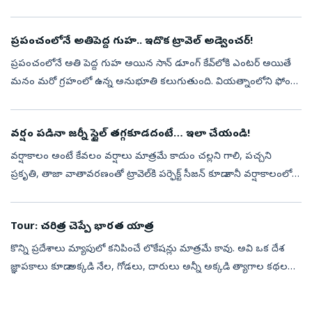
మంది మంచి వేతనం పొందుతున్నా, తమ సమయంపై నియంత్రణ లేక
ఇబ్బందులు ఎదుర్కొంట...
ప్రపంచంలోనే అతిపెద్ద గుహ.. ఇదొక ట్రావెల్‌ అడ్వెంచర్‌!
ప్రపంచంలోనే అతి పెద్ద గుహ అయిన సాన్‌ డూంగ్‌ కేవ్‌లోకి ఎంటర్‌ అయితే
మనం మరో గ్రహంలో ఉన్న అనుభూతి కలుగుతుంది. వియత్నాంలోని ఫోంగ్‌
నా కే బ్యాంగ్‌ నేషనల్‌ పార్క్‌లో సాన్‌ డూంగ్‌ కేవ్‌ ప్రపంచంలోనే అతిపెద్ద...
వర్షం పడినా జర్నీ స్టైల్‌ తగ్గకూడదంటే… ఇలా చేయండి!
వర్షాకాలం అంటే కేవలం వర్షాలు మాత్రమే కాదుం చల్లని గాలి, పచ్చని
ప్రకృతి, తాజా వాతావరణంతో ట్రావెల్‌కి పర్ఫెక్ట్‌ సీజన్‌ కూడా. కానీ వర్షాకాలంలో
డ్రెస్సింగ్‌ కొంచెం డిఫరెంట్‌గా ప్లాన్‌ చేసుకుంటే జర్నీ మరి...
Tour: చరిత్ర చెప్పే భారత యాత్ర
కొన్ని ప్రదేశాలు మ్యాపులో కనిపించే లొకేషన్లు మాత్రమే కావు. అవి ఒక దేశ
జ్ఞాపకాలు కూడా. అక్కడి నేల, గోడలు, దారులు అన్నీ అక్కడి త్యాగాల కథలను
నేటికీ చెబుతూనే ఉంటాయి. భారత స్వాతంత్య్ర పోరాటం అనగానే కొన్ని...