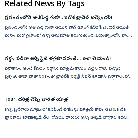
Related News By Tags
ప్రపంచంలోనే అతిపెద్ద గుహ.. ఇదొక ట్రావెల్‌ అడ్వెంచర్‌!
ప్రపంచంలోనే అతి పెద్ద గుహ అయిన సాన్‌ డూంగ్‌ కేవ్‌లోకి ఎంటర్‌ అయితే
మనం మరో గ్రహంలో ఉన్న అనుభూతి కలుగుతుంది. వియత్నాంలోని ఫోంగ్‌
నా కే బ్యాంగ్‌ నేషనల్‌ పార్క్‌లో సాన్‌ డూంగ్‌ కేవ్‌ ప్రపంచంలోనే అతిపెద్ద...
వర్షం పడినా జర్నీ స్టైల్‌ తగ్గకూడదంటే… ఇలా చేయండి!
వర్షాకాలం అంటే కేవలం వర్షాలు మాత్రమే కాదుం చల్లని గాలి, పచ్చని
ప్రకృతి, తాజా వాతావరణంతో ట్రావెల్‌కి పర్ఫెక్ట్‌ సీజన్‌ కూడా. కానీ వర్షాకాలంలో
డ్రెస్సింగ్‌ కొంచెం డిఫరెంట్‌గా ప్లాన్‌ చేసుకుంటే జర్నీ మరి...
Tour: చరిత్ర చెప్పే భారత యాత్ర
కొన్ని ప్రదేశాలు మ్యాపులో కనిపించే లొకేషన్లు మాత్రమే కావు. అవి ఒక దేశ
జ్ఞాపకాలు కూడా. అక్కడి నేల, గోడలు, దారులు అన్నీ అక్కడి త్యాగాల కథలను
నేటికీ చెబుతూనే ఉంటాయి. భారత స్వాతంత్య్ర పోరాటం అనగానే కొన్ని...