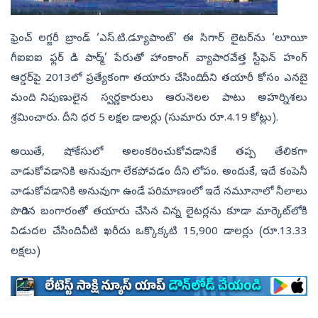
ఫ్రెంచ్‌ లగ్జరీ బ్రాండ్‌ ‘ఎస్‌.టి.డ్యూపాంట్‌’ ఈ సిగార్‌ లైటర్‌ను ‘లూయీ
గీఐఐఐ ఫ్లర్‌ డి పార్మ్‌’ పేరుతో హాంకాంగ్‌ వ్యాపారవేత్త స్టీఫెన్‌ హంగ్‌
ఆర్డర్‌పై 2013లో ప్రత్యేకంగా తయారు చేసింది. దీని తయారీ కోసం ఎనబై
మంది నిపుణులైన స్వర్ణకారులు ఆరునెలల పాటు అహర్నిశలు
శ్రమించారు. దీని ధర 5 లక్షల డాలర్లు (సుమారు రూ.4.19 కోట్లు).
అయితే, షోకేసులో అలంకరించుకోవడానికే తప్ప తేలికగా
వాడుకోవడానికి అనువుగా లేకపోవడం దీని లోపం. అందుకే, ఇదే కంపెనీ
వాడుకోవడానికి అనువుగా ఉండే పరిమాణంలో ఇదే నమూనాలో నీలాలు
పొదిగిన బంగారంతో తయారు చేసిన చిన్న లైటర్లను కూడా మార్కెట్‌లోకి
విడుదల చేసింది. వీటి ఖరీదు ఒక్కొక్కటి 15,900 డాలర్లు (రూ.13.33
లక్షలు)