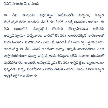
దీనిని సొంతం చేసుకుంది.
ఈ దీవి అమెరికా ప్రభుత్వం అధీనంలోకి వచ్చినా, ఇక్కడ
మనుషులెవరూ ఉండరు. దీనికి గల చీకటి చరిత్రే అందుకు కారణం. ఈ
దీవి అందానికి ముగ్ధులైన కొందరు ఔత్సాహికులు ఇదివరకు
అప్పుడప్పుడూ వచ్చేవారు. వారిలో కొందరు అంతుచిక్కని కారణాలతో
మరణించారు. మరికొందరు ఎలాంటి ఆచూకీ లేకుండా గల్లంతైపోయారు.
అందువల్ల ఈ దీవి ఎంత అందంగా ఉన్నా, ఇక్కడి వాతావరణం ఎంత
ఆహ్లాదభరితంగా ఉన్నా ఇక్కడ అడుగుపెట్టాలంటేనే జనాలు భయంతో
వణికిపోతారు. అయితే, అప్పుడప్పుడు కొందరు శాస్త్రవేత్తలు బృందాలుగా
ఇక్కడకు వచ్చి, పరిశోధనలు జరిపి వెళుతుంటారు. వారు కూడా ఇక్కడ
రాత్రివేళల్లో బస చేయరు.