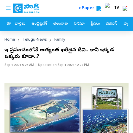
custom menu
Skip to main content
ePaper
TV
హోం
వార్తలు
ఆంధ్రప్రదేశ్
తెలంగాణ
సినిమా
క్రీడలు
బిజినెస్
ఫ్యామ
Breadcrumb
Home
Telugu-News
Family
ఇది ప్రపంచంలోనే అత్యంత ఖరీదైన దీవి.. కానీ ఇక్కడ
ఒక్కరు కూడా..?
Sep 1 2024 5:26 AM
| Updated on
Sep 1 2024 12:27 PM