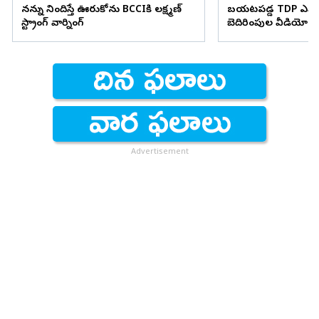
నన్ను నిందిస్తే ఊరుకోను BCCIకి లక్ష్మణ్
బయటపడ్డ TDP ఎమ్మెల
స్ట్రాంగ్ వార్నింగ్
బెదిరింపుల వీడియో
Advertisement