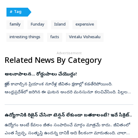
# Tag
family
Funday
Island
expensive
intresting things
facts
Vintalu Vishesalu
Advertisement
Related News By Category
ఆలనాపాలన... రోడ్డుపాలు చేయొద్దు!
డాక్టర్‌ కావాల్సిన ప్రియాంక నూరేళ్ల జీవితం క్షణాల్లో కడతేరిపోయింది.
ఆంధ్రప్రదేశ్‌లో జరిగిన ఈ ఘటన అందరి మనసునూ కలచివేసింది. పిల్లలకు
కార్లిచ్చి పంపుతున్న తల్లిదండ్రులు ఆ పిల్లల ధోరణి గమనిస్తున్నారా?రేస...
ఉద్యోగానికి రిజైన్ చేసినా టెన్షన్ లేకుండా బతకాలంటే? ఇదే సీక్రెట్..
ఉద్యోగం అంటే కేవలం జీతం సంపాదించే మార్గం మాత్రమే కాదు.. జీవితంలో
ఎంత స్వేచ్ఛ, సంతృప్తి ఉందన్న దానికీ అది కీలకంగా మారుతుంది. చాలా