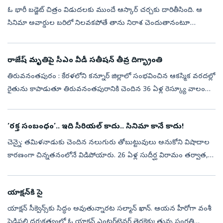
ఓ భారీ బడ్జెట్‌ చిత్రం విడుదలకు ముందే ఆస్కార్‌ చర్చకు దారితీసింది. ఆ
సినిమా అవార్డుల బరిలో నిలవకపోతే తాను నిరాశ చెందుతానంటూ
మహారాష్ట్ర ముఖ్యమంత్రి దేవేంద్ర ఫడ్నవీస్‌ చేసిన వ్యాఖ్యలు ఆసక్తి
రేపుతున్నాయ...
రాజేష్‌ మృతిపై సీఎం వీడీ సతీషన్ తీవ్ర దిగ్భ్రాంతి
తిరువనంతపురం : కేరళలోని కన్నూర్ జిల్లాలో సంభవించిన ఆకస్మిక వరదల్లో
రైతును కాపాడుతూ తిరువనంతపురానికి చెందిన 36 ఏళ్ల రెస్క్యూ వాలంటీర్
ఆర్.రాజేష్ వీరమరణం పొందారు. తాను కాపాడిన రైతు మునిగిపోతుండటం
గమనించ...
‘రక్త సంబంధం’.. ఇది సీరియల్‌ కాదు.. సినిమా కానే కాదు!
చెన్నై: తమిళనాడుకు చెందిన నలుగురు తోబుట్టువులు అనుకోని విషాదాల
కారణంగా చిన్నతనంలోనే విడిపోయారు. 26 ఏళ్ల సుదీర్ఘ విరామం తర్వాత,
ఒక పెళ్లి ఫొటో సాయంతో మళ్లీ ఒక్కటయ్యారు. కేరళలోని ఆశ్రయ్ చిల్డ్రన్స్
హోమ్...
యాక్షన్‌కి సై
యాక్షన్‌ సీక్వెన్స్‌కు సిద్ధం అవుతున్నారట సల్మాన్‌ ఖాన్‌. ఆయన హీరోగా వంశీ
పైడిపల్లి దర్శకత్వంలో ఓ యాక్షన్‌ ఎంటర్‌టైనర్‌ తెరకెక్కుతున్న సంగతి