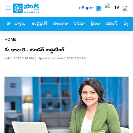
custom menu
Skip to main content
ePaper
TV
హోం
వార్తలు
ఆంధ్రప్రదేశ్
తెలంగాణ
సినిమా
క్రీడలు
బిజినెస్
ఫ్యామ
Breadcrumb
HOME
మాకు కావాలి.. జెండర్‌ బడ్జెటింగ్‌
Feb 1 2022 5:28 AM
| Updated on
Feb 1 2022 9:02 AM