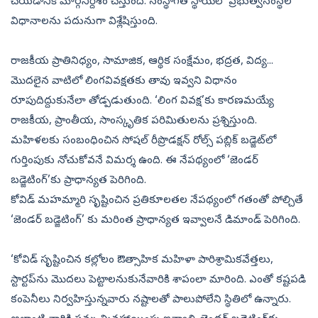
చేయడానికి మార్గనిర్దేశం చేస్తుంది. సంస్థాగత స్థాయిలో ప్రభుత్వసంస్థల
విధానాలను పదునుగా విశ్లేషిస్తుంది.
రాజకీయ ప్రాతినిధ్యం, సామాజిక, ఆర్థిక సంక్షేమం, భద్రత, విద్య...
మొదలైన వాటిలో లింగవివక్షతకు తావు ఇవ్వని విధానం
రూపుదిద్దుకునేలా తోడ్పడుతుంది. ‘లింగ వివక్ష’కు కారణమయ్యే
రాజకీయ, ప్రాంతీయ, సాంస్కృతిక పరిమితులను ప్రశ్నిస్తుంది.
మహిళలకు సంబంధించిన సోషల్‌ రీప్రొడక్షన్‌ రోల్స్‌ పబ్లిక్‌ బడ్జెట్‌లో
గుర్తింపుకు నోచుకోవనే విమర్శ ఉంది. ఈ నేపథ్యంలో ‘జెండర్‌
బడ్జెటింగ్‌’కు ప్రాధాన్యత పెరిగింది.
కోవిడ్‌ మహమ్మారి సృష్టించిన ప్రతికూలతల నేపథ్యంలో గతంతో పోల్చితే
‘జెండర్‌ బడ్జెటింగ్‌’ కు మరింత ప్రాధాన్యత ఇవ్వాలనే డిమాండ్‌ పెరిగింది.
‘కోవిడ్‌ సృష్టించిన కల్లోలం ఔత్సాహిక మహిళా పారిశ్రామికవేత్తలు,
స్టార్టప్‌ను మొదలు పెట్టాలనుకునేవారికి శాపంలా మారింది. ఎంతో కష్టపడి
కంపెనీలు నిర్వహిస్తున్నవారు నష్టాలతో పాలుపోలేని స్థితిలో ఉన్నారు.