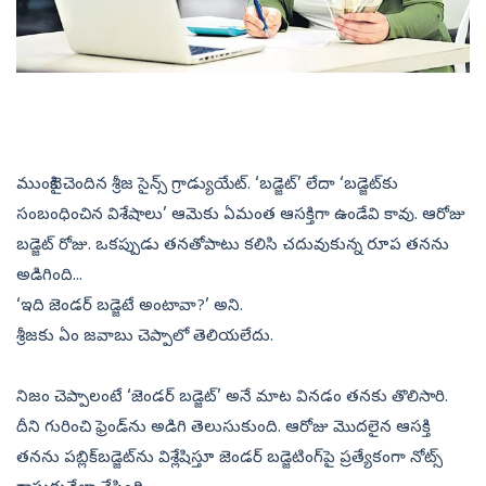
ముంబైకి చెందిన శ్రీజ సైన్స్‌ గ్రాడ్యుయేట్‌. ‘బడ్జెట్‌’ లేదా ‘బడ్జెట్‌కు
సంబంధించిన విశేషాలు’ ఆమెకు ఏమంత ఆసక్తిగా ఉండేవి కావు. ఆరోజు
బడ్జెట్‌ రోజు. ఒకప్పుడు తనతోపాటు కలిసి చదువుకున్న రూప తనను
అడిగింది...
‘ఇది జెండర్‌ బడ్జెటే అంటావా?’ అని.
శ్రీజకు ఏం జవాబు చెప్పాలో తెలియలేదు.
నిజం చెప్పాలంటే ‘జెండర్‌ బడ్జెట్‌’ అనే మాట వినడం తనకు తొలిసారి.
దీని గురించి ఫ్రెండ్‌ను అడిగి తెలుసుకుంది. ఆరోజు మొదలైన ఆసక్తి
తనను పబ్లిక్‌బడ్జెట్‌ను విశ్లేషిస్తూ జెండర్‌ బడ్జెటింగ్‌పై ప్రత్యేకంగా నోట్స్‌