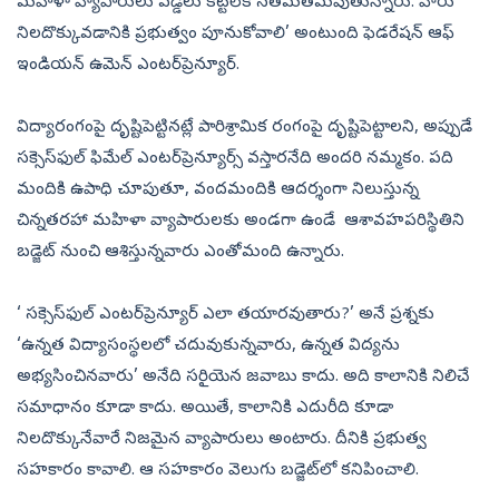
మహిళా వ్యాపారులు వడ్డీలు కట్టలేక సతమతమవుతున్నారు. వారు
నిలదొక్కువడానికి ప్రభుత్వం పూనుకోవాలి’ అంటుంది ఫెడరేషన్‌ ఆఫ్‌
ఇండియన్‌ ఉమెన్‌ ఎంటర్‌ప్రెన్యూర్‌.
విద్యారంగంపై దృష్టిపెట్టినట్లే పారిశ్రామిక రంగంపై దృష్టిపెట్టాలని, అప్పుడే
సక్సెస్‌ఫుల్‌ ఫిమేల్‌ ఎంటర్‌ప్రెన్యూర్స్‌ వస్తారనేది అందరి నమ్మకం. పది
మందికి ఉపాధి చూపుతూ, వందమందికి ఆదర్శంగా నిలుస్తున్న
చిన్నతరహా మహిళా వ్యాపారులకు అండగా ఉండే ఆశావహపరిస్థితిని
బడ్జెట్‌ నుంచి ఆశిస్తున్నవారు ఎంతోమంది ఉన్నారు.
‘ సక్సెస్‌ఫుల్‌ ఎంటర్‌ప్రెన్యూర్‌ ఎలా తయారవుతారు?’ అనే ప్రశ్నకు
‘ఉన్నత విద్యాసంస్థలలో చదువుకున్నవారు, ఉన్నత విద్యను
అభ్యసించినవారు’ అనేది సరిౖయెన జవాబు కాదు. అది కాలానికి నిలిచే
సమాధానం కూడా కాదు. అయితే, కాలానికి ఎదురీది కూడా
నిలదొక్కునేవారే నిజమైన వ్యాపారులు అంటారు. దీనికి ప్రభుత్వ
సహకారం కావాలి. ఆ సహకారం వెలుగు బడ్జెట్‌లో కనిపించాలి.