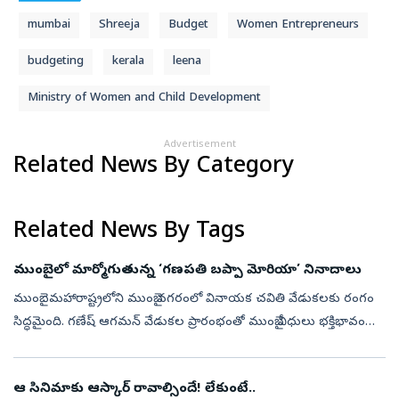
mumbai
Shreeja
Budget
Women Entrepreneurs
budgeting
kerala
leena
Ministry of Women and Child Development
Advertisement
Related News By Category
Related News By Tags
ముంబైలో మార్మోగుతున్న ‘గణపతి బప్పా మోరియా’ నినాదాలు
ముంబై : మహారాష్ట్రలోని ముంబై నగరంలో వినాయక చవితి వేడుకలకు రంగం
సిద్ధమైంది. గణేష్ ఆగమన్ వేడుకల ప్రారంభంతో ముంబై వీధులు భక్తిభావంతో
నిండిపోతున్నాయి. 2026 సెప్టెంబర్ 14న ఘనంగా గణేష్ చవితి ఉత్సవాలు
నిర్వహ...
ఆ సినిమాకు ఆస్కార్‌ రావాల్సిందే! లేకుంటే..