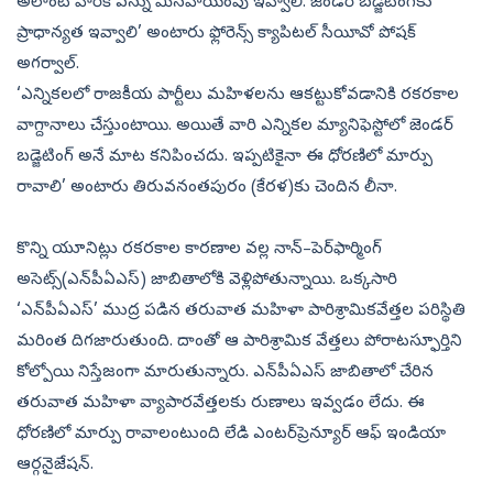
అలాంటి వారికి పన్ను మినహాయింపు ఇవ్వాలి. జెండర్‌ బడ్జెటింగ్‌కు
ప్రాధాన్యత ఇవ్వాలి’ అంటారు ఫ్లోరెన్స్‌ క్యాపిటల్‌ సీయీవో పోషక్‌
అగర్వాల్‌.
‘ఎన్నికలలో రాజకీయ పార్టీలు మహిళలను ఆకట్టుకోవడానికి రకరకాల
వాగ్దానాలు చేస్తుంటాయి. అయితే వారి ఎన్నికల మ్యానిఫెస్టోలో జెండర్‌
బడ్జెటింగ్‌ అనే మాట కనిపించదు. ఇప్పటికైనా ఈ ధోరణిలో మార్పు
రావాలి’ అంటారు తిరువనంతపురం (కేరళ)కు చెందిన లీనా.
కొన్ని యూనిట్లు రకరకాల కారణాల వల్ల నాన్‌–పెర్‌ఫార్మింగ్‌
అసెట్స్‌(ఎన్‌పీఏఎస్‌) జాబితాలోకి వెళ్లిపోతున్నాయి. ఒక్కసారి
‘ఎన్‌పీఏఎస్‌’ ముద్ర పడిన తరువాత మహిళా పారిశ్రామికవేత్తల పరిస్థితి
మరింత దిగజారుతుంది. దాంతో ఆ పారిశ్రామిక వేత్తలు పోరాటస్ఫూర్తిని
కోల్పోయి నిస్తేజంగా మారుతున్నారు. ఎన్‌పీఏఎస్‌ జాబితాలో చేరిన
తరువాత మహిళా వ్యాపారవేత్తలకు రుణాలు ఇవ్వడం లేదు. ఈ
ధోరణిలో మార్పు రావాలంటుంది లేడి ఎంటర్‌ప్రెన్యూర్‌ ఆఫ్‌ ఇండియా
ఆర్గనైజేషన్‌.