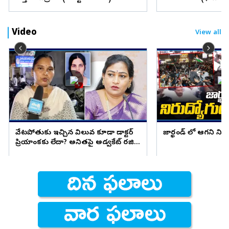
Video
View all
వేటపోతుకు ఇచ్చిన విలువ కూడా డాక్టర్
జార్ఖండ్ లో ఆగని ని
ప్రియాంకకు లేదా? అనితపై అడ్వకేట్ రజిని
ఫైర్