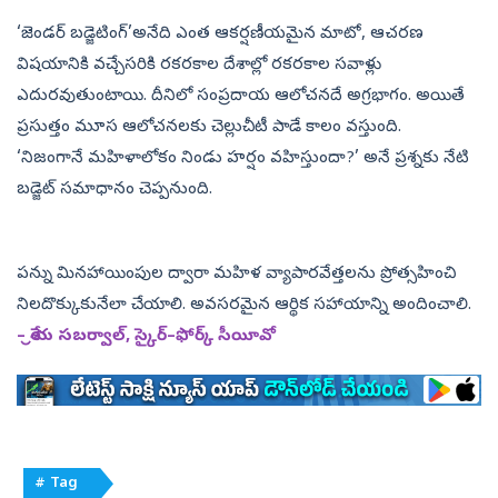
‘జెండర్‌ బడ్జెటింగ్‌’అనేది ఎంత ఆకర్షణీయమైన మాటో, ఆచరణ
విషయానికి వచ్చేసరికి రకరకాల దేశాల్లో రకరకాల సవాళ్లు
ఎదురవుతుంటాయి. దీనిలో సంప్రదాయ ఆలోచనదే అగ్రభాగం. అయితే
ప్రసుత్తం మూస ఆలోచనలకు చెల్లుచీటీ పాడే కాలం వస్తుంది.
‘నిజంగానే మహిళాలోకం నిండు హర్షం వహిస్తుందా?’ అనే ప్రశ్నకు నేటి
బడ్జెట్‌ సమాధానం చెప్పనుంది.
పన్ను మినహాయింపుల ద్వారా మహిళ వ్యాపారవేత్తలను ప్రోత్సహించి
నిలదొక్కుకునేలా చేయాలి. అవసరమైన ఆర్థిక సహాయాన్ని అందించాలి.
– శ్రేయ సబర్వాల్, స్కైర్‌–ఫోర్క్‌ సీయీవో
# Tag