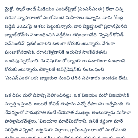
మైక్రో, స్మాల్‌ అండ్‌ మీడియం ఎంటర్‌ప్రైజ్‌ (ఎంఎస్‌ఎంఈ) లేదా చిన్న
తరహా వ్యాపారాలలో ఎంతోమంది మహిళలు ఉన్నారు. వారు ‘కేంద్ర
బడ్జెట్‌ 2022’పై ఆశలు పెట్టుకున్నారు. వారి విజ్ఞప్తులలో ప్రధానమైనది
బ్యాంక్‌లోన్‌కు సంబంధించిన వడ్డీరేటు తగ్గించాలనేది. ‘స్పెషల్‌ కోవిడ్‌
ఇన్‌సెంటివ్‌’ ప్రకటించాలని బలంగా కోరుకుంటున్నారు. వేగంగా
పుంజుకోవడానికి, దూసుకెళ్లడానికి ఆధునిక సాంకేతికతను
అందిపుచ్చుకోవాలి. ఈ విషయంలో బ్యాంకులు ఉదారంగా ఉండాలని
కోరుకుంటున్నారు. టెక్నాలజీ అప్‌గ్రేడెషన్‌కు సంబంధించి
‘ఎంఎస్‌ఎంఈ’లకు బ్యాంకుల నుంచి తగిన సహకారం అందడం లేదు.
ఒక దీపం మరో దీపాన్ని వెలిగించినట్లు, ఒక విజయం మరో విజయానికి
స్ఫూర్తి ఇస్తుంది. అయితే కోవిడ్‌ తుఫాను ఎన్నో దీపాలను ఆర్పేసింది. ఈ
నేపథ్యంలో సానుభూతి కంటే చేయూత ముఖ్యం అంటున్నారు మహిళా
పారిశ్రామికవేత్తలు. ‘విజయాల మాటేమిటోగానీ, ఉనికే కష్టంగా మారే
పరిస్థితి వచ్చింది. అట్టడుగు వర్గాలు, గ్రామీణప్రాంతాలలో ఎంతోమంది