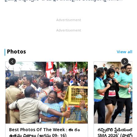
తెలిసిందే. ఈ చిత్రంలో నయనతార హీరోయిన్‌గా నటిస్తున్నారు. ఓ క...
Advertisement
Advertisement
Photos
View all
Best Photos Of The Week : ఈ వారం
గచ్చిబౌలి స్టేడియంలో
ఉత్తమ చిత్రాలు (ఆగస్టు 09- 16)
SMA 2026' (ఫొటోలు