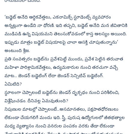
రాసుకునేలా చేసింది.
‘బడ్జెట్‌ అనేది ఆర్థికవేత్తలు, ఎకనామిక్స్‌ స్టూడెంట్స్‌ వ్యవహారం
అన్నట్లుగా ఉండేది నా ధోరణి. ఇది తప్పని, బడ్జెట్‌ అనేది మన జీవితానికి
ముడిపడి ఉన్న విషయమని తెలుసుకోవడంలో కాస్త ఆలస్యం అయింది.
ఇప్పుడు మాత్రం బడ్జెట్‌ విషయాలపై చాలా ఆసక్తి చూపుతున్నాను’
అంటుంది శ్రీజ.
ప్రతి సంవత్సరం బడ్జెట్‌ను ప్రవేశపెట్టే ముందు, ప్రవేశ పెట్టిన తరువాత
మహిళా పారిశ్రామికవేత్తలు, ఉద్యమకారుల నుంచి తరచుగా వచ్చే
మాట... జెండర్‌ బడ్జెటింగ్‌ లేదా జెండర్‌ సెన్సిటివ్‌ బడ్జెటింగ్‌.
ఏమిటిది?
స్థూలంగా చెప్పాలంటే బడ్జెట్‌ను జెండర్‌ దృక్పథం నుంచి పరిశీలించి,
విశ్లేషించడం. దీనివల్ల ఏమవుతుంది?
నిపుణుల మాటల్లో చెప్పాలంటే...అసమానతలు, పక్షపాతధోరణులు
లేకుండా చేయగలిగే మందు ఇది. స్త్రీ, పురుష ఉద్యోగులలో జీతభత్యాల
మధ్య వ్యత్యాసం నుంచి వనరుల పంపకం వరకు తేడా లేకుండా