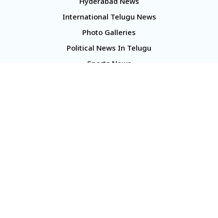
Hyderabad News
International Telugu News
Photo Galleries
Political News In Telugu
Sports News
TS Politics News
Telangana News
Telugu Movie Reviews
Company
About Us
Contact Us
Media Kit