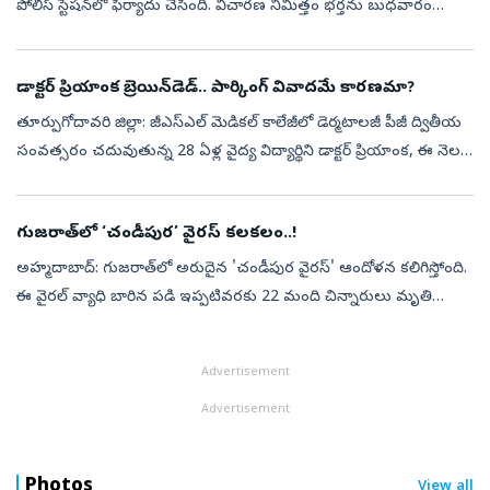
పోలీస్‌ స్టేషన్‌లో ఫిర్యాదు చేసింది. విచారణ నిమిత్తం భర్తను బుధవారం
సాయంత్రం పోలీస్‌ స్టేషన్‌కు పిలిపించగా.. పురుగుల మందు తాగి
ఆత్మహత్యా...
డాక్టర్ ప్రియాంక బ్రెయిన్‌డెడ్‌.. పార్కింగ్‌ వివాదమే కారణమా?
తూర్పుగోదావరి జిల్లా: జీఎస్‌ఎల్‌ మెడికల్‌ కాలేజీలో డెర్మటాలజీ పీజీ ద్వితీయ
సంవత్సరం చదువుతున్న 28 ఏళ్ల వైద్య విద్యార్థిని డాక్టర్‌ ప్రియాంక, ఈ నెల
3వ తేదీన రాజమండ్రి ఏవీ అప్పారావు రోడ్డులోని ప్రసాదిత్...
గుజరాత్‌లో ‘చండీపుర’ వైరస్ కలకలం..!
అహ్మదాబాద్: గుజరాత్‌లో అరుదైన 'చండీపుర వైరస్' ఆందోళన కలిగిస్తోంది.
ఈ వైరల్ వ్యాధి బారిన పడి ఇప్పటివరకు 22 మంది చిన్నారులు మృతి
చెందినట్లు అధికారులు వెల్లడించారు. మరో ఏడుగురు పిల్లలు వివిధ ప్రభుత్వ
ఆసు...
Advertisement
Advertisement
Photos
View all