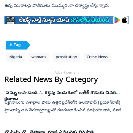
ఉన్న ముఠాలపై పోలీసులు ముమ్మరంగా దర్యాప్తు చేస్తున్నారు.
# Tag
Nigeria
womans
prostitution
Crime News
Advertisement
Related News By Category
‘నన్ను కాపాడండి..’.. రక్తపు మడుగులో అతీక్ కొడుకు చివరి
క్షణాలు
లక్నో: నాలుగు దశాబ్దాల పాటు ఉత్తరప్రదేశ్‌లోని అలహాబాద్ (ప్రయాగ్‌రాజ్)
ప్రాంతాన్ని తన నేరసామ్రాజ్యంతో గజగజలాడించిన మాఫియా డాన్, మాజీ
ఎంపీ అతీక్ అహ్మద్ కుటుంబంలో మరో విషాదం చోటుచేసుకుంది. అతీక్
అహ్మద్‌క...
నో మీన్స్‌ నో.. తెహల్కా మాజీ ఎడిటర్‌కు బిగ్‌ షాక్‌