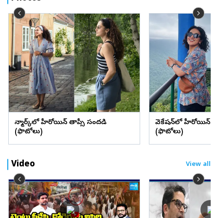
డెన్మార్క్‌లో హీరోయిన్ తాప్సీ సందడి
వెకేషన్‌లో హీరోయిన్ శ్రద్
(ఫొటోలు)
(ఫొటోలు)
Video
View all