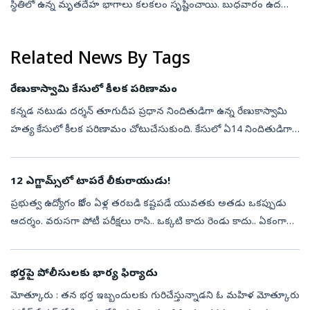
స్థితిలో ఉన్న మృతదేహ భాగాలు కలకలం సృష్టించాయి. బుధవారం ఉదయం
ఆగ్రా కంట్రోల్ స్టేషన్‌కు రైలు చేరుకున్న సమయంలో ఒక జనరల్ బోగీల...
Related News By Tags
రేణుకాస్వామి కేసులో కీలక పరిణామం
కన్నడ నటుడు దర్శన్‌ తూగుదీప ప్రధాన నిందితుడిగా ఉన్న రేణుకాస్వామి
హత్య కేసులో కీలక పరిణామం చోటుచేసుకుంది. కేసులో ఏ14 నిందితుడిగా
ఉన్న ప్రదోష్‌ అప్రూవర్‌ (మాఫీ సాక్షి)గా మారేందుకు సిద్ధమయ్యాడు. ఈ మేరకు
...
12 ఎగ్జామ్స్‌లో టాపరే లీకురాయుడు!
ప్రభుత్వ ఉద్యోగం కోసం ఏళ్ల తరబడి కష్టపడే యువతకు అతడు ఒకప్పుడు
ఆదర్శం. వరుసగా పోటీ పరీక్షలు రాసి.. ఒక్కటి కాదు రెండు కాదు.. ఏకంగా
12 పరీక్షల్లో విజయం సాధించాడు. అతడి సక్సెస్‌ స్టోరీ చూసి ఎంతోమంది
అభ్యర...
భర్తపై పోలీసులకు భార్య ఫిర్యాదు
మోత్కూరు : తన భర్త ఇబ్బందులకు గురిచేస్తున్నాడని ఓ మహిళ మోత్కూరు