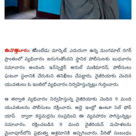
తిరువొత్తియూరు:
కోయంబేడు మార్కెట్‌ ఎదురుగా ఉన్న మంగమాల్‌ నగర్‌
ప్రాంతంలో వ్యభిచారం జరుగుతోందని స్థానిక పోలీసులకు బుధవారం
సమాచారం అందింది. ఇన్‌స్పెక్టర్‌ అరుల్‌ మణిమారన్, పోలీసులు
ఘటనా స్థలానికి చేరుకుని తనిఖీలు చేపట్టారు. నైజీరియాకు చెందిన
యువతులు ఓ ఇంటిలో వ్యభిచారం నిర్వహిస్తున్నట్లు గుర్తించారు.
ఆ తర్వాత వ్యభిచారం నిర్వహిస్తున్న నైజీరియాకు చెందిన 9 మంది
యువతులను పోలీసులు రక్షించారు. అద్దె ఇంట్లో ఉంటూ సెల్‌ ఫోన్‌
యాప్‌ ద్వారా కస్టమర్లను సంప్రదించి ఈ వ్యవహారం సాగిస్తున్నట్లు
సమాచారం. రక్షించబడిన 9 మంది నైజీరియన్‌ మహిళలను
మైలాపూర్‌లోని ప్రభుత్వ ఆశ్రమానికి అప్పగించారు. వీరితో సంబంధం