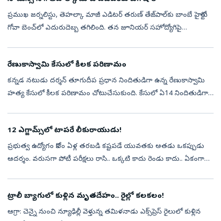
ప్రముఖ జర్నలిస్టు, తెహల్కా మాజీ ఎడిటర్‌ తరుణ్‌ తేజ్‌పాల్‌కు బాంబే హైకోర్టు
గోవా బెంచ్‌లో ఎదురుదెబ్బ తగిలింది. తన జూనియర్‌ సహోద్యోగిపై
అత్యాచారం కేసులో ట్రయల్‌ కోర్టు ఇచ్చిన నిర్దోషి తీర్పును హైకోర్టు ...
రేణుకాస్వామి కేసులో కీలక పరిణామం
కన్నడ నటుడు దర్శన్‌ తూగుదీప ప్రధాన నిందితుడిగా ఉన్న రేణుకాస్వామి
హత్య కేసులో కీలక పరిణామం చోటుచేసుకుంది. కేసులో ఏ14 నిందితుడిగా
ఉన్న ప్రదోష్‌ అప్రూవర్‌ (మాఫీ సాక్షి)గా మారేందుకు సిద్ధమయ్యాడు. ఈ మేరకు
...
12 ఎగ్జామ్స్‌లో టాపరే లీకురాయుడు!
ప్రభుత్వ ఉద్యోగం కోసం ఏళ్ల తరబడి కష్టపడే యువతకు అతడు ఒకప్పుడు
ఆదర్శం. వరుసగా పోటీ పరీక్షలు రాసి.. ఒక్కటి కాదు రెండు కాదు.. ఏకంగా
12 పరీక్షల్లో విజయం సాధించాడు. అతడి సక్సెస్‌ స్టోరీ చూసి ఎంతోమంది
అభ్యర...
ట్రాలీ బ్యాగులో కుళ్లిన మృతదేహం.. రైల్లో కలకలం!
ఆగ్రా: చెన్నై నుంచి న్యూఢిల్లీ వెళ్తున్న తమిళనాడు ఎక్స్‌ప్రెస్ రైలులో కుళ్లిన