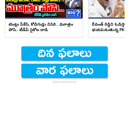
టెంట్లు పీకేసి, కోడిగుడ్లు విసిరి.. మూత్రం
రేవంత్ రెడ్డిని ఓడిస్తా..
పోసి.. టీడీపీ సైకోల దాడి
భయపెడుతున్న PK కామ
Advertisement