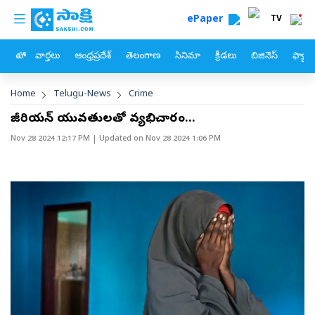
custom menu
Skip to main content
ePaper
TV
హోం
వార్తలు
ఆంధ్రప్రదేశ్
తెలంగాణ
సినిమా
క్రీడలు
బిజినెస్
ఫ్యామ
Breadcrumb
Home
Telugu-News
Crime
నైజీరియన్‌ యువతులతో వ్యభిచారం...
Nov 28 2024 12:17 PM
| Updated on
Nov 28 2024 1:06 PM