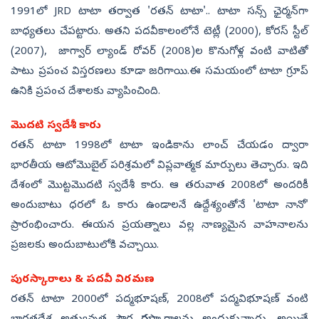
1991లో JRD టాటా తర్వాత 'రతన్ టాటా'.. టాటా సన్స్ ఛైర్మన్‌గా
బాధ్యతలు చేపట్టారు. అతని పదవీకాలంలోనే టెట్లీ (2000), కోరస్ స్టీల్
(2007), జాగ్వార్ ల్యాండ్ రోవర్ (2008)ల కొనుగోళ్ల వంటి వాటితో
పాటు ప్రపంచ విస్తరణలు కూడా జరిగాయి.ఈ సమయంలో టాటా గ్రూప్
ఉనికి ప్రపంచ దేశాలకు వ్యాపించింది.
మొదటి స్వదేశీ కారు
రతన్ టాటా 1998లో టాటా ఇండికాను లాంచ్ చేయడం ద్వారా
భారతీయ ఆటోమొబైల్ పరిశ్రమలో విప్లవాత్మక మార్పులు తెచ్చారు. ఇది
దేశంలో మొట్టమొదటి స్వదేశీ కారు. ఆ తరువాత 2008లో అందరికీ
అందుబాటు ధరలో ఓ కారు ఉండాలనే ఉద్దేశ్యంతోనే 'టాటా నానో'
ప్రారంభించారు. ఈయన ప్రయత్నాలు వల్ల నాణ్యమైన వాహనాలను
ప్రజలకు అందుబాటులోకి వచ్చాయి.
పురస్కారాలు & పదవీ విరమణ
రతన్ టాటా 2000లో పద్మభూషణ్, 2008లో పద్మవిభూషణ్ వంటి