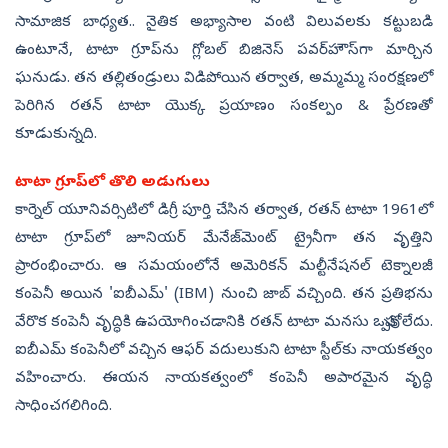
సామాజిక బాధ్యత.. నైతిక అభ్యాసాల వంటి విలువలకు కట్టుబడి
ఉంటూనే, టాటా గ్రూప్‌ను గ్లోబల్ బిజినెస్ పవర్‌హౌస్‌గా మార్చిన
ఘనుడు. తన తల్లితండ్రులు విడిపోయిన తర్వాత, అమ్మమ్మ సంరక్షణలో
పెరిగిన రతన్ టాటా యొక్క ప్రయాణం సంకల్పం & ప్రేరణతో
కూడుకున్నది.
టాటా గ్రూప్‌లో తొలి అడుగులు
కార్నెల్ యూనివర్సిటిలో డిగ్రీ పూర్తి చేసిన తర్వాత, రతన్ టాటా 1961లో
టాటా గ్రూప్‌లో జూనియర్ మేనేజ్‌మెంట్ ట్రైనీగా తన వృత్తిని
ప్రారంభించారు. ఆ సమయంలోనే అమెరికన్ మల్టీనేషనల్ టెక్నాలజీ
కంపెనీ అయిన 'ఐబీఎమ్' (IBM) నుంచి జాబ్ వచ్చింది. తన ప్రతిభను
వేరొక కంపెనీ వృద్ధికి ఉపయోగించడానికి రతన్ టాటా మనసు ఒప్పుకోలేదు.
ఐబీఎమ్ కంపెనీలో వచ్చిన ఆఫర్ వదులుకుని టాటా స్టీల్‌కు నాయకత్వం
వహించారు. ఈయన నాయకత్వంలో కంపెనీ అపారమైన వృద్ధి
సాధించగలిగింది.