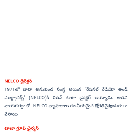
NELCO డైరెక్టర్
1971లో టాటా అనుబంధ సంస్థ అయిన 'నేషనల్ రేడియో అండ్
ఎలక్ట్రానిక్స్' (NELCO)కి రతన్ టాటా డైరెక్టర్ అయ్యారు. అతని
నాయకత్వంలో.. NELCO వ్యాపారాలు గణనీయమైన పురోగతివైపు అడుగులు
వేసాయి.
టాటా గ్రూప్‌ చైర్మన్‌