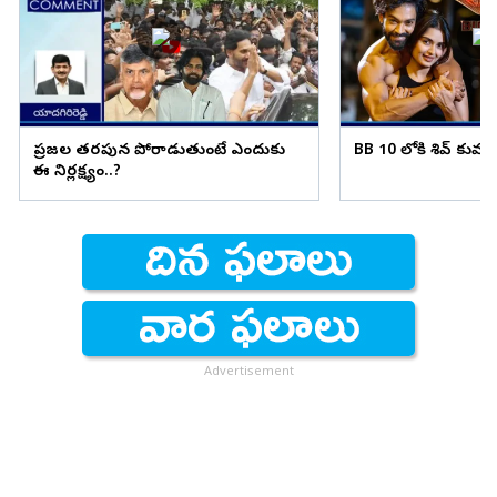
ప్రజల తరపున పోరాడుతుంటే ఎందుకు
BB 10 లోకి శివ్ కుమార్.
ఈ నిర్లక్ష్యం..?
Advertisement