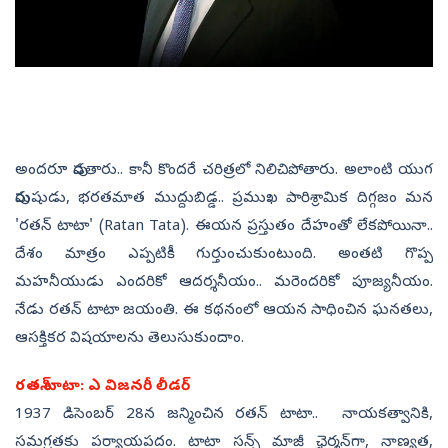
అందరూ పుడతారు.. కానీ కొందరే చరిత్రలో నిలిచిపోతారు. అలాంటి యుగ
పురుషుడు, భరతమాత ముద్దుబిడ్డ.. ప్రముఖ పారిశ్రామిక దిగ్గజం మన
'రతన్ టాటా' (Ratan Tata). ఈయన ప్రస్తుతం దేహంతో లేకపోయినా..
దేశం మాత్రం ఎప్పటికీ గుర్తుంచుకుంటుంది. అంతటి గొప్ప
మహనీయుడు ఎందరికో ఆదర్శనీయం.. మరెందరికో పూజ్యనీయం.
నేడు రతన్ టాటా జయంతి. ఈ కథనంలో ఆయన సాధించిన ఘనతలు,
ఆసక్తికర విషయాలను తెలుసుకుందాం.
రతన్ టాటా: ఎ విజనరీ లీడర్
1937 డిసెంబర్ 28న జన్మించిన రతన్ టాటా.. నాయకత్వానికి,
సమగ్రతకు పర్యాయపదం. టాటా సన్స్ మాజీ ఛైర్మన్‌గా, నాణ్యత,