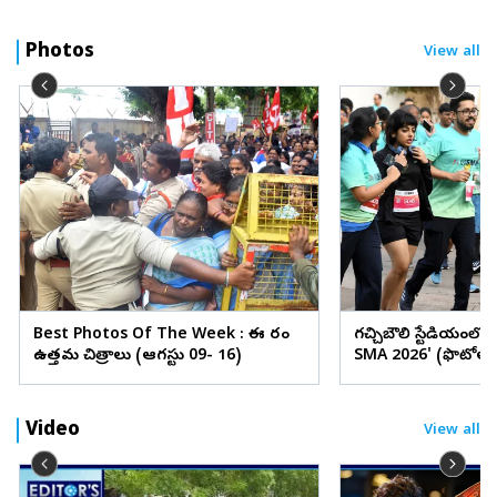
Photos
View all
Best Photos Of The Week : ఈ వారం
గచ్చిబౌలి స్టేడియంలో
ఉత్తమ చిత్రాలు (ఆగస్టు 09- 16)
SMA 2026' (ఫొటోలు
Video
View all