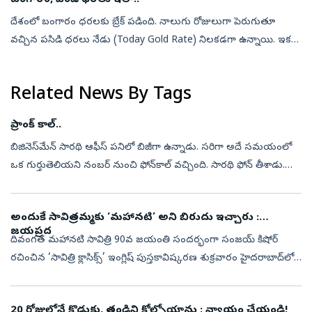
దేశంలో బంగారం ధరలకు బ్రేక్‌ పడింది. నాలుగు రోజులుగా పెరుగుతూ
వచ్చిన పసిడి ధరలు నేడు (Today Gold Rate) నిలకడగా ఉన్నాయి. ఇక
వెండి ధరలు (Today Silver Rate) కూడా నేడు స్థిరంగా కొనసాగుతున్నాయి.
దీంతో ఈరోజు...
Related News By Tags
ప్రాంక్‌ కాల్‌..
బిజినెస్‌మేన్‌ సారథి ఆఫీస్‌ పనిలో బిజీగా ఉన్నాడు. సరిగా అదే సమయంలో
ఒక గుర్తుతెలియని నంబర్‌ నుంచి ఫోన్‌కాల్‌ వచ్చింది. సారథి ఫోన్‌ తీశాడు.
అవతలి వ్యక్తి గొంతులో కరుకుదనం... ‘నీ కొడుకు రిత్విక్‌ను కిడ్న...
అందుకే సావిత్రమ్మకు ‘మహానటి’ అని బిరుదు ఇచ్చారు :
జయప్రద
దివంగత మహానటి సావిత్రి 90వ జయంతి సందర్భంగా సంజయ్‌ కిషోర్‌
రచించిన ‘సావిత్రి క్లాసిక్స్‌’ ఇంగ్లిష్‌ పుస్తకావిష్కరణ శుక్రవారం హైదరాబాద్‌లో
జరిగింది. ఈ కార్యక్రమానికి నటీనటులు జయప్రద, బ్రహ్మానందం, దర్శక...
20 రోజుల్లోనే కొడుకు, తండ్రిని కోల్పోయాను : న్యాయం చేయండి!