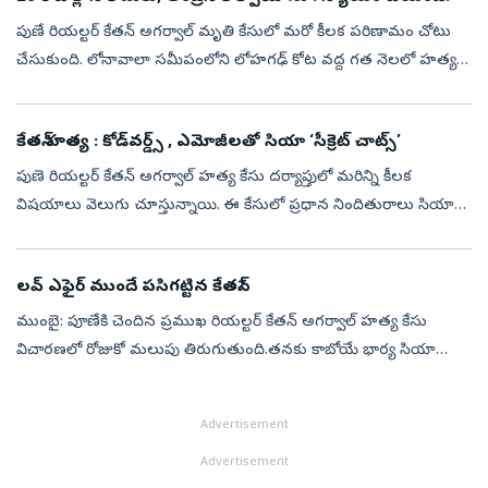
పుణే రియల్టర్‌ కేతన్ అగర్వాల్ మృతి కేసులో మరో కీలక పరిణామం చోటు
చేసుకుంది. లోనావాలా సమీపంలోని లోహగఢ్ కోట వద్ద గత నెలలో హత్యకు
గురైన ఈ కేసుపై వేగంగా విచారణ, త్వరితగతిన ట్రయల్‌ జరిపించాలని
కోరుతూ కే...
కేతన్‌ హత్య : కోడ్‌వర్డ్స్‌ , ఎమోజీలతో సియా ‘సీక్రెట్ చాట్స్’
పుణె రియల్టర్ కేతన్ అగర్వాల్ హత్య కేసు దర్యాప్తులో మరిన్ని కీలక
విషయాలు వెలుగు చూస్తున్నాయి. ఈ కేసులో ప్రధాన నిందితురాలు సియా
గోయల్ మొబైల్ ఫోన్‌లో పోలీసులు డిజిటల్ చాట్స్‌ను స్వాధీనం చేసుకున్నారు.
ఈ ...
లవ్ ఎఫైర్ ముందే పసిగట్టిన కేతన్?
ముంబై: పూణేకి చెందిన ప్రముఖ రియల్టర్ కేతన్ అగర్వాల్ హత్య కేసు
విచారణలో రోజుకో మలుపు తిరుగుతుంది.తనకు కాబోయే భార్య సియా
గోయల్ ప్రవర్తనపై కేతన్‌కు మొదటి నుంచే అనుమానాలు ఉన్నాయని.. పెళ్లికి
ముందు ఆమె బ్య...
Advertisement
Advertisement