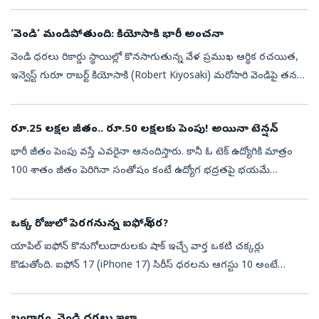
మారుతున్నాయి. కాబట్టి.. భవిష్యత్తులో ఉద్యోగం పొందడానికి కేవలం
అనుభవం మ...
‘వెండి’ మండిపోతుంది: కియోసాకి భారీ అంచనా
వెండి ధరలు రికార్డు స్థాయిల్లో కొనసాగుతున్న వేళ ప్రముఖ ఆర్థిక రచయిత,
ఇన్వెస్ట్‌ గురూ రాబర్ట్‌ కియోసాకి (Robert Kiyosaki) మరోసారి వెండిపై తన
అంచనాను వెల్లడించారు. ‘రిచ్ డాడ్ పూర్ డాడ్’ పుస్తకంతో ప్రపంచ...
రూ.25 లక్షల జీతం.. రూ.50 లక్షలకు పెంపు! అయినా టెన్షన్..
భారీ జీతం పెంపు వస్తే ఎవరైనా ఆనందిస్తారు. కానీ ఓ టెక్ ఉద్యోగికి మాత్రం
100 శాతం జీతం పెరిగినా సంతోషం కంటే ఉద్యోగ భద్రతపై భయమే
ఎక్కువైంది. ప్రస్తుతం సోషల్ మీడియాలో వైరల్ అవుతున్న ఓ ‘ఎక్స్‌’ పోస్టు
ప్రక...
ఒక్క రోజులో పెరగనున్న ఐఫోన్‌ ధర?
యాపిల్‌ ఐఫోన్‌ కొనుగోలుదారులకు షాక్‌ ఇచ్చే వార్త ఒకటి చక్కర్లు
కొడుతోంది. ఐఫోన్‌ 17 (iPhone 17) సిరీస్‌ ధరలను ఆగస్టు 10 అంటే
సోమవారం నుంచే పెంచే అవకాశం ఉందని తాజా లీక్‌ వెల్లడించింది. చైనీస్‌
సోషల్‌ మ...
బంగారం, వెండి ధరలు ఇలా..