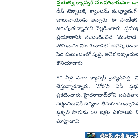
ప్రభుత్వ క్యాన్సర్‌ సలహాదారునిగా డాక్ట
డీప్‌ టెక్నాలజీ, క్వాంటమ్‌ కంప్యూటింగ
బాబునాయుడు అన్నారు. ఈ సాంకేతిక 
జరుపుతున్నామని వెల్లడించారు. ప్రముఖ క్
ప్రయాణానికి సంబంధించిన ‘మంటాడ టూ
సోమవారం విజయవాడలో ఆవిష్కరించారు. 
పేద కుటుంబంలో పుట్టి, అనేక ఇబ్బందు
కొనియాడారు.
50 ఏళ్ల పాటు క్యాన్సర్‌ వైద్యసేవల్లో 
చేస్తు­న్నారన్నారు. ‘నోరి’ని ఏపీ ప
ప్రకటించారు. హైదరాబాద్‌లోని బసవతార
నిర్మించడానికి చర్యలు తీసుకుంటు­న్నామన
ప్రకృతి సాగును 50 లక్షల ఎకరాలకు విస
మాట్లాడారు.