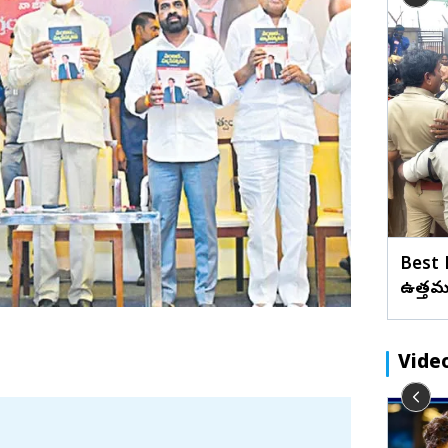
బేడ్కర్‌ కోనసీమ
రాజన్న
ఫొటోలు
మేటి చిత్రా
ో ఇలా
వేశ్య పాత్రలో అదరగొట్టిన వామికా గబ్బి.. ఈ
ఖమ్మం
వీడియోలు
వెబ్ స్టోరీస్
బ్యూటీ బ్యాగ్‌గ్రౌండ్‌ తెలుసా? (ఫొటోలు)
భద్రాద్రి
మహబూబ్‌నగర్
జోగులాంబ
నాగర్ కర్నూల్
నారాయణపేట
వనపర్తి
Best 
మెదక్
ఉత్తమ 
ములు నెల్లూరు
సంగారెడ్డి
సిద్దిపేట
Vide
నల్గొండ
సూర్యాపేట
ళ్లు..
నా కూతురు చావు బ్రతుకుల మధ్య ఉంది..!
రామరాజు
యాదాద్రి