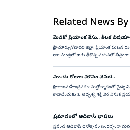
చెప్పినవన...
Related News By
మెడికో ప్రియాంక కేసు.. కీలక విషయాల
సాక్షి, తూర్పుగోదావరి జిల్లా: ప్రియాంక ఘటన 
రాజమండ్రిలో కారు ఢీకొన్న ఘటనలో తీవ్రంగా గాయప
విషమం...
మూడు రోజుల మౌనం వెనుక..
సాక్షి, రాజమహేంద్రవరం: మత్తోన్మాదంతో వైద్య వ
కాపాడేందుకు ఓ అదృశ్య శక్తి తెర వెనుక ప్
దారుణానికి స...
ప్రమాదంలో ఆదివాసీ భాషలు
ప్రపంచ ఆదివాసీ దినోత్సవం సందర్భంగా మన