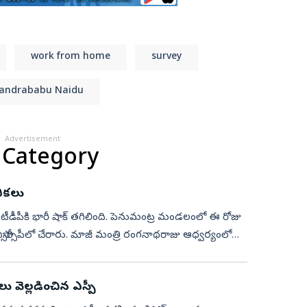
work from home
survey
andrababu Naidu
Advertisement
 Category
ేరికలు
ఎస్సార్సీపీలో చేరారు. మాజీ మంత్రి రంగనాథరాజు ఆధ్వర్యంలో
ు వెల్లడించిన ఎస్పీ