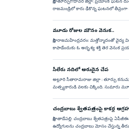
సాక్షి, తూర్పుగోదావరి జిల్లా: ప్రియాంక ఘటన 
రాజమండ్రిలో కారు ఢీకొన్న ఘటనలో తీవ్రంగా గాయప
విషమం...
మూడు రోజుల మౌనం వెనుక..
సాక్షి, రాజమహేంద్రవరం: మత్తోన్మాదంతో వైద్య వ
కాపాడేందుకు ఓ అదృశ్య శక్తి తెర వెనుక ప్
దారుణానికి స...
సీలేరు నదిలో అరుదైన చేప
అల్లూరి సీతారామరాజు జిల్లా : తూర్పు కన
మత్స్యకారుడి వలకు చిక్కింది. సుమారు మూడు క
గుర్తించార...
చంద్రబాబు శ్వేతపత్రంపై కాకర్ల ఆగ్ర
సాక్షి, తాడేపల్లి: చంద్రబాబు శ్వేతపత్రంపై ఏపీజీ
ఉద్యోగులను చంద్రబాబు మోసం చేస్తున్న తీర