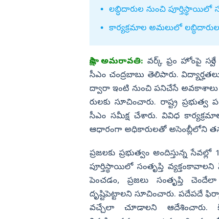
లబ్ధిదారుల నుంచి పూర్తిస్థాయిలో స
విజయనగరం
కార్యక్రమాల అమలులో లబ్ధిదారుల
పార్వతీపురం మన
పశ్చిమ గోదావర
సాక్షి, అమరావతి:
వర్క్‌ ఫ్రం హోంపై సర
ఏలూరు
సీఎం చంద్రబాబు తెలిపారు. విద్యార్హతలు
వైఎస్సార్
ద్వారా ఇంటి నుంచి పనిచేసే అవకాశాలు
అన్నమయ్య
రులకు సూచించారు. రాష్ట్ర ప్రభుత్
సీఎం సమీక్ష చేశారు. వివిధ కార్యక్ర
ఆధారంగా అధికారులతో అసెంబ్లీలోని తన 
ప్రజలకు ప్రభుత్వం అందిస్తున్న సేవల్
పూర్తిస్థాయిలో సంతృప్తి వ్యక్తంకావాలన
పెంచడం, ప్రజలు సంతృప్తి చెందేలా
దృష్టిపెట్టాలని సూచించారు. పదేపదే ఫిర్య
వచ్చేలా చూడాలని ఆదేశించారు. కింద