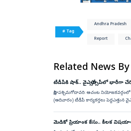
Andhra Pradesh
# Tag
Report
Ch
Related News By
టీడీపీకి షాక్‌.. వైఎస్సార్సీపీలో భారీగా చ
సాక్షి, పశ్చిమగోదావరి: ఆచంట నియోజకవర్గంలో టీడీపీకి భారీ షాక్ తగిలింది. పెనుమంట్ర మండలంలో ఈ రోజు
(ఆదివారం) టీడీపీ కార్యకర్తలు పెద్దఎత్తున వై
వైఎస...
మెడికో ప్రియాంక కేసు.. కీలక విషయాల