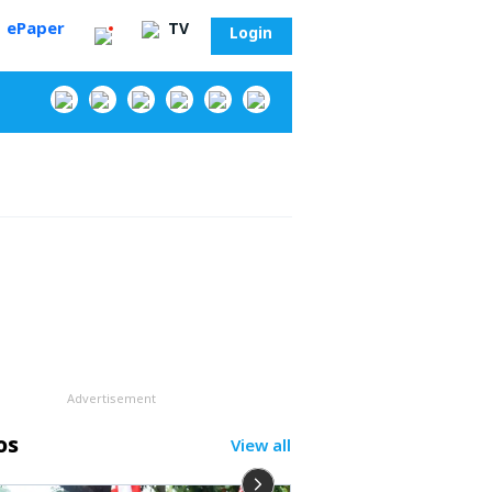
ePaper
TV
Login
‌
Advertisement
os
View all
సా?