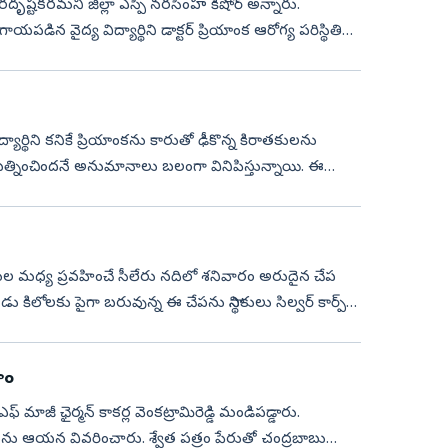
దురదృష్టకరమని జిల్లా ఎస్పీ నరసింహ కిషోర్ అన్నారు.
డిన వైద్య విద్యార్థిని డాక్టర్‌ ప్రియాంక ఆరోగ్య పరిస్థితి
ిద్యార్థిని కనికే ప్రియాంకను కారుతో ఢీకొన్న కిరాతకులను
రయత్నించిందనే అనుమానాలు బలంగా వినిపిస్తున్నాయి. ఈ
ుమల మధ్య ప్రవహించే సీలేరు నదిలో శనివారం అరుదైన చేప
ిలోలకు పైగా బరువున్న ఈ చేపను స్థానికులు సిల్వర్‌ కార్ప్‌గా
హం
ఈఎఫ్‌ మాజీ ఛైర్మన్ కాకర్ల వెంకట్రామిరెడ్డి మండిపడ్డారు.
ును ఆయన వివరించారు. శ్వేత పత్రం పేరుతో చంద్రబాబు