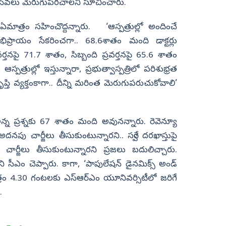
ు సేవలు మెరుగుపరచాలని సూచించారు.
మాత్రం సహించొద్దన్నారు. ‘ఆస్పత్రుల్లో అందించే
ిప్రాయం సేకరించగా.. 68.6శాతం మంది డాక్టర్లు
వర్తనపై 71.7 శాతం, సిబ్బంది ప్రవర్తనపై 65.6 శాతం
పత్రుల్లో ఇస్తున్నారా, ప్రభుత్వాస్పత్రిలో పరిశు­భ్రత
ి వ్యక్తంకాగా.. దీన్ని మరింత మెరుగుపరుచు­కోవాలి’
... అన్న ప్రశ్నకు 67 శాతం మంది అవునన్నారు. రెవెన్యూ
నపు చార్జీలు తీసుకుంటున్నారని.. సర్వే దరఖాస్తుపై
ర్జీలు తీసుకుంటున్నారని ప్రజలు బదు­లిచ్చారు.
ి సీఎం చెప్పారు. కాగా, ‘పాపులేషన్‌ డైనమిక్స్‌ అండ్‌
ం 4.30 గంటలకు ఎస్‌ఆర్‌ఎం యూనివర్సిటీలో జరిగే
.