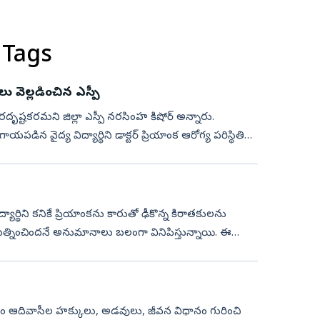
 Tags
ు వెల్లడించిన ఎస్పీ
దురదృష్టకరమని జిల్లా ఎస్పీ నరసింహ కిషోర్ అన్నారు.
డిన వైద్య విద్యార్థిని డాక్టర్‌ ప్రియాంక ఆరోగ్య పరిస్థితి
ిద్యార్థిని కనికే ప్రియాంకను కారుతో ఢీకొన్న కిరాతకులను
రయత్నించిందనే అనుమానాలు బలంగా వినిపిస్తున్నాయి. ఈ
ం ఆదివాసీల హక్కులు, అడవులు, జీవన విధానం గురించి