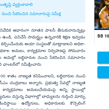
చంద్రబాబు, పవన్ కళ్యాణ్ పై ప్రియాంక
ంతృప్తి వ్యక్తంకావాలి
తండ్రి ఫైర్
నిజామాబాద్
 నుంచి సేకరించిన సమాచారంపై సమీక్ష
్యం
కామారెడ్డి
ి
రంగారెడ్డి
్వే నివేదిక ఆధారంగా నూతన పాలసీ తీసుకురానున్నట్లు
వికారాబాద్
BB 10 ల
 ఉండి, పనిచేసే సామర్థ్యం ఉన్నవారికి శిక్షణ ఇవ్వడం
వరంగల్
 కల్పించేందుకు ఆయా సంస్థలతో మాట్లాడాలని అధికా­
హన్మకొండ
వ పథకాల అమలు, కార్యక్రమాల నిర్వహణపై సోమవారం
జనగాం
మాల అమల్లో లబ్ధిదారుల నుంచి సేకరించిన సమాచారం
ఛాంబర్‌లో సమీక్షించారు.
జయశంకర్
మహబూబాబాద్
లో 100 శాతం నాణ్యత కనిపించాలని, లబ్ధిదారుల నుంచి
ములుగు
ి సీఎం చంద్రబాబు అన్నారు. ప్రభుత్వ సేవల్లో నాణ్యత
 కార్యక్రమాలు అమలుచేయడంపై అన్ని స్థాయిల్లో
ాదులు వస్తున్న విభాగాల్లో బాధ్యులను గుర్తించి మార్పు
ి­స్థాయి ఉద్యోగులు, అధికారులకు కౌన్సెలింగ్‌