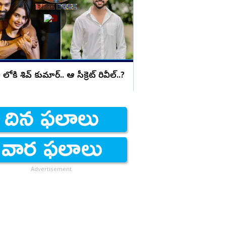
గవర్నమెంట్ ఉద్యోగం ఇచ్చ
ోకి శివ్ కుమార్.. ఆ సీక్రెట్ రివీల్..?
Advertisement