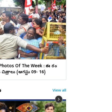
లు
గచ్చిబౌలి స్టేడియంలో 
SMA 2026' (ఫొటోలు)
Photos Of The Week : ఈ వారం
చిత్రాలు (ఆగస్టు 09- 16)
o
View all
నువ్వేం మంత్రివయ్యా! పే