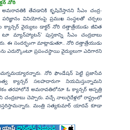
ర్‌ నోరి
్‌ అమ­రావతికి తేవడానికి కృషిచేస్తానని సీఎం చంద్ర­
పరిజ్ఞానం వినియోగంపై ప్రముఖ సంస్థలతో చర్చలు
యాన్సర్‌ వైద్యులు డాక్టర్‌ నోరి దత్తాత్రేయుడు జీవిత
 మ్యాన్‌హ్యాటన్‌’ పుస్తకాన్ని సీఎం చంద్రబాబు
ఈ సంద­ర్భంగా మాట్లాడుతూ.. నోరి దత్తాత్రేయుడు
లను ఎదుర్కొంటూ ప్రపంచస్థాయి వైద్యులుగా ఎదిగారని
నిమగ్నమయ్యార­న్నారు. నోరి ఫౌండేషన్‌ పెట్టి ప్రజాసేవ
్రభుత్వ క్యాన్సర్‌ సలహదారుగా నియమిస్తున్నామని
కం తర­హా­లోనే అమరావతిలోనూ ఓ క్యాన్సర్‌ ఆస్పత్రి
ి చంద్రబాబు చెప్పారు. వచ్చే నాలుగైదేళ్లలో రాష్ట్రంలో
్తరిస్తామన్నారు. మంత్రి సత్యకుమార్‌ యాదవ్‌ కూడా