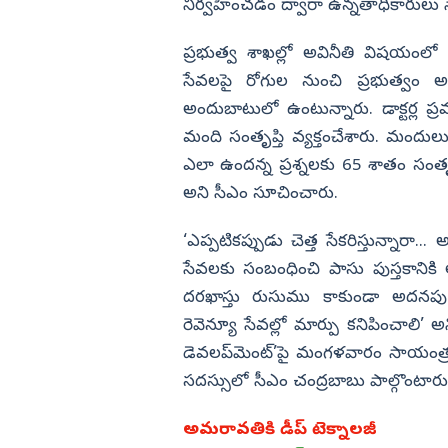
నిర్వహించడం ద్వారా ఉన్నతాధికారుల
ప్రభుత్వ శాఖల్లో అవినీతి విషయంలో ఏ
సేవలపై రోగుల నుంచి ప్రభుత్వం అభ
అందుబాటులో ఉంటున్నారు. డాక్టర్ల ప్ర
మంది సంతృప్తి వ్యక్తంచేశారు. మందులు ఆస్
ఎలా ఉందన్న ప్రశ్నలకు 65 శాతం సంతృప్త
అని సీఎం సూచించారు.
‘ఎప్పటికప్పుడు చెత్త సేకరి­స్తున్నారా
సేవలకు సంబంధించి పాసు పుస్తకానికి అద
దరఖాస్తు రుసుము కాకుండా అదనపు చా
రెవెన్యూ సేవల్లో మార్పు కనిపించాలి’ అన
డెవలప్‌మెంట్‌’పై మంగళవారం సాయంత్ర
సదస్సులో సీఎం చంద్రబాబు పాల్గొంటారు
అమరావతికి డీప్‌ టెక్నాలజీ