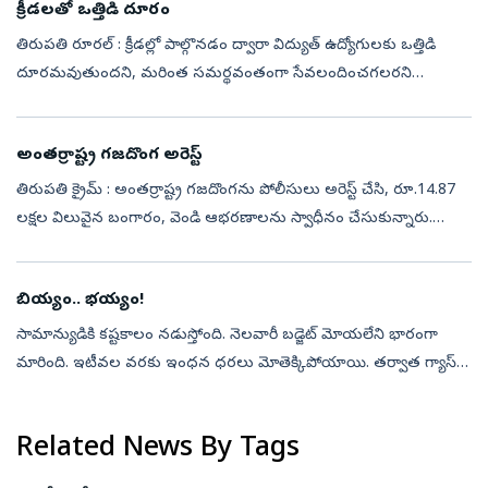
క్రీడలతో ఒత్తిడి దూరం
తిరుపతి రూరల్‌ : క్రీడల్లో పాల్గొనడం ద్వారా విద్యుత్‌ ఉద్యోగులకు ఒత్తిడి
దూరమవుతుందని, మరింత సమర్థవంతంగా సేవలందించగలరని
ఎస్పీడీసీఎల్‌ సీఎండీ శివశంకర్‌ తెలిపారు. తిరుపతిలో మూడు రోజులపాటు
నిర్వహించిన 48...
అంతర్రాష్ట్ర గజదొంగ అరెస్ట్‌
తిరుపతి క్రైమ్‌ : అంతర్రాష్ట్ర గజదొంగను పోలీసులు అరెస్ట్‌ చేసి, రూ.14.87
లక్షల విలువైన బంగారం, వెండి ఆభరణాలను స్వాధీనం చేసుకున్నారు.
గురువారం ఈ మేరకు ఎస్పీ కార్యాలయంలో క్రైమ్‌ ఏఎస్పీ శ్రీనివాసులు
మాట...
బియ్యం.. భయ్యం!
సామాన్యుడికి కష్టకాలం నడుస్తోంది. నెలవారీ బడ్జెట్‌ మోయలేని భారంగా
మారింది. ఇటీవల వరకు ఇంధన ధరలు మోతెక్కిపోయాయి. తర్వాత గ్యాస్‌
ధరలు ఒక్కసారిగా పెరిగిపోయాయి. మరో వైపు వంట నూనె ధరలు ప్రతి
వారం అధికమవుతు...
Related News By Tags