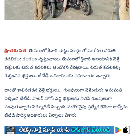
సాక్షి, తిరుపతి:
తిరుమలలో శ్రీవారి మెట్టు మార్గంలో మరోసారి చిరుత
కదలికలు కలకలం సృష్టించాయి. తిరుమలలో శ్రీవారి ఆలయానికి వెళ్లే
భక్తులకు చిరుత కదలికలు ఆందోళన రేకెత్తించాయి. చిరుత కదలికల్ని
గుర్తించిన భక్తులు.. టీటీడీ అధికారులకు సమాచారం ఇచ్చారు.
దాంతో కాలినడకన వెళ్లే భక్తులు,.. గుంపులుగా వెళ్లేందుకు అనుమతి
ఇచ్చింది టీటీడీ. వాటర్‌ హౌస్‌ వద్ద భక్తులను నిలిపి గుంపులుగా
పంపుతున్నారు సెక్యూరిటీ సిబ్బంది. మరొకవైపు ప్రత్యేక కెమెరా టాప్స్‌ను
టీటీడీ ఫారెస్ట్‌అధికారులు ఏర్పాటు చేశారు.