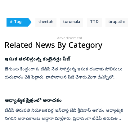
# Tag
cheetah
turumala
TTD
tirupathi
Advertisement
Related News By Category
ఇసుక తరలిస్తున్న కంటైనర్లు సీజ్‌
రేణిగుంట కేంద్రంగా ఓ టీడీపీ నేత సాగిస్తున్న ఇసుక దందాకు పోలీసులు
గురువారం చెక్‌ పెట్టారు. వాహనాలన సీజ్‌ చేశారు.మెగా డీఎస్సీలో
అక్రమాలను నిలదీసిన వైఎస్సార్‌సీపీ శ్రేణులు అవినీతి వ్యవహారంపై సీబీఐ
విచార...
ఆధ్యాత్మిక క్షేత్రంలో అరాచకం
టీడీపీ తిరుపతి నియోజకవర్గ ఇన్‌చార్జి జేబీ శ్రీనివాస్‌ ఆగడం ఆధ్యాత్మిక
నగరిని అరాచకాలకు అడ్డాగా మార్చేశారు. ప్రధానంగా టీడీపీ తిరుపతి
నియోజకవర్గ ఇన్‌చార్జి జేబీ శ్రీనివాస్‌ ఇష్టారాజ్యంగా చెలరేగిపోతున్న...