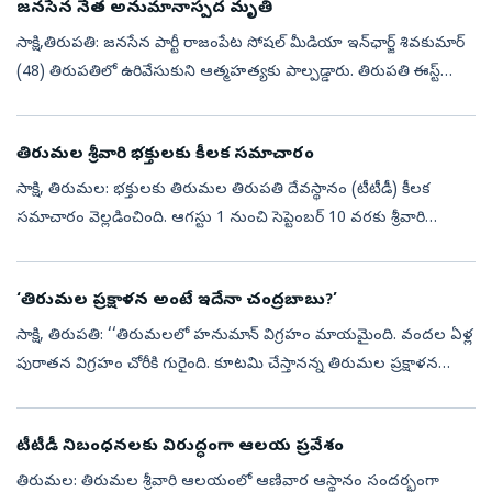
జనసేన నేత అనుమానాస్పద మృతి
సాక్షి,తిరుపతి: జనసేన పార్టీ రాజంపేట సోషల్ మీడియా ఇన్‌ఛార్జ్ శివకుమార్
(48) తిరుపతిలో ఉరివేసుకుని ఆత్మహత్యకు పాల్పడ్డారు. తిరుపతి ఈస్ట్
పోలీస్ స్టేషన్ పరిధిలోని కెనడీ నగర్‌లో ఈ ఘటన చోటుచేసుకుంది. మృతు...
తిరుమ‌ల శ్రీవారి భ‌క్తుల‌కు కీల‌క స‌మాచారం
సాక్షి, తిరుమల: భ‌క్తుల‌కు తిరుమ‌ల తిరుప‌తి దేవ‌స్థానం (టీటీడీ) కీల‌క
స‌మాచారం వెల్ల‌డించింది. ఆగస్టు 1 నుంచి సెప్టెంబర్ 10 వరకు శ్రీవారి
పుష్కరిణిలో భ‌క్తుల‌కు ప్రవేశం నిలిపివేస్తున్న‌ట్టు తెలిపింది....
‘తిరుమల ప్రక్షాళన అంటే ఇదేనా చంద్రబాబు?’
సాక్షి, తిరుపతి: ‘‘తిరుమలలో హనుమాన్‌ విగ్రహం మాయమైంది. వందల ఏళ్ల
పురాతన విగ్రహం చోరీకి గురైంది. కూటమి చేస్తానన్న తిరుమల ప్రక్షాళన
ఇదేనా? అంటూ వైఎస్సార్‌సీపీ నేత, టీటీడీ మాజీ ఛైర్మన్‌ భూమన
కరుణాకరరెడ్డ...
టీటీడీ నిబంధనలకు విరుద్ధంగా ఆలయ ప్రవేశం
తిరుమల: తిరుమల శ్రీవారి ఆలయంలో ఆణివార ఆస్థానం సందర్భంగా