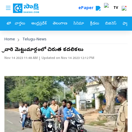
custom menu
Skip to main content
ePaper
TV
హోం
వార్తలు
ఆంధ్రప్రదేశ్
తెలంగాణ
సినిమా
క్రీడలు
బిజినెస్
ఫ్యామ
Breadcrumb
Home
Telugu-News
శ్రీవారి మెట్టుమార్గంలో చిరుత కదలికలు
Nov 14 2023 11:48 AM
| Updated on
Nov 14 2023 12:12 PM