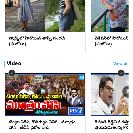
డెన్మార్క్‌లో హీరోయిన్ తాప్సీ సందడి
వెకేషన్‌లో హీరోయిన్ శ్రద్
(ఫొటోలు)
(ఫొటోలు)
Video
View all
టెంట్లు పీకేసి, కోడిగుడ్లు విసిరి.. మూత్రం
రేవంత్ రెడ్డిని ఓడిస్తా..
పోసి.. టీడీపీ సైకోల దాడి
భయపెడుతున్న PK కామ