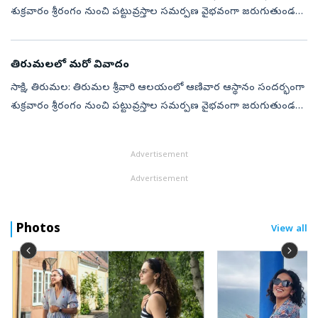
శుక్రవారం శ్రీరంగం నుంచి పట్టువ్రస్తాల సమర్పణ వైభవంగా జరుగుతుండగా,
మరోవైపు మహాద్వారం గుండా అనుమతి లేకుండానే ఓ వ్యక్తి ఆలయంలోకి
ప్రవేశించాడన్న ఆర...
తిరుమలలో మరో వివాదం
సాక్షి, తిరుమల: తిరుమల శ్రీవారి ఆలయంలో ఆణివార ఆస్థానం సందర్భంగా
శుక్రవారం శ్రీరంగం నుంచి పట్టువ్రస్తాల సమర్పణ వైభవంగా జరుగుతుండగా,
మరోవైపు మహాద్వారం గుండా అనుమతి లేకుండానే ఓ వ్యక్తి ఆలయంలోకి
ప్రవేశించ...
Advertisement
Advertisement
Photos
View all