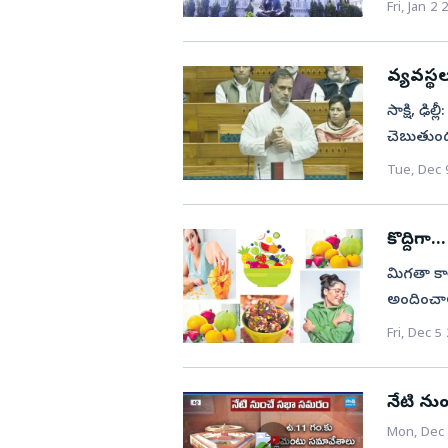
వెహికిల్ 
డా. బి ఆర్‌ అం
Fri, Jan 2
ఎడ్యుకేషన్
ఐదు బిల్
గుంటూరు
ఆమోదంహైదర
కర్ణాటక
బాపట్ల
వ్యవస్థల
బాబు.. మం
తమిళనాడు
రాహుల్‌
పల్నాడు
తీసుకుంటు
సాక్షి, ఢి
ఢిల్లీ
పెట్టాంహై
చెబుతుందని
కృష్ణా
పథకం గొప
మహారాష్ట్ర
లోక్‌సభలో 
ఎన్టీఆర్
Tue, Dec 
పేరు తొల
నిరాధార 
ఒడిశా
కర్నూలు
సన్నిహితు
మాట్లాడు
గాంధీ పేర
కొద్దిగా..
నంద్యాల
లోక్‌సభల
ప్రజాస్వా
మాట్లాడుత
ప్రకాశం
మిగతా కా
సంవత్సరా
ఈడీ సంస్థ
అందించాల
శ్రీపొట్టి శ్రీరా
సమయంలో ప
చీఫ్‌ను స
నమిలివేయాలనుకుంటాం. వే
Fri, Dec 5
సరికాదుహై
శ్రీకాకుళం
వ్యవస్థను
స్నాక్స్, వ
మాట్లాడు
యూనివర్సి
విశాఖపట్నం
ఆహార కోరికల జాబితా 
ప్రతిపక్ష
రక్షించడా
నేటి ను
జీర్ణవ్యవస్థ 
అనకాపల్లి
రూల్స్ ఫా
రాహుల్ ప‍్
ఎందుకు అవసరమో ఈ వింటర్‌ స్
Mon, Dec 
మాట్లాడుతు
అల్లూరి సీతా