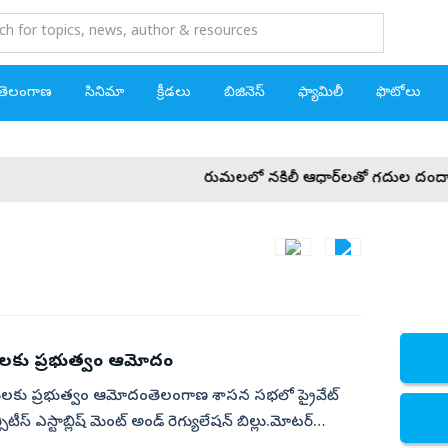
తెలంగాణ
సినిమా
క్రీడలు
బిజినెస్
ఫ్యామిలీ
ఫొటోలు
తెలంగాణ వార్తలు
సమస్తం
సమస్తం
సమస్తం
సమస్తం
న్యూస్
హైదరాబాద్
టాలీవుడ్
తిరుమలలో నకిలీ ఆధార్‌లతో గదుల దందా.. ఆరుగురి అర
క్రికెట్
మార్కెట్
ఉమెన్‌ పవర్‌
సినిమా
ఆదిలాబాద్
బిగ్ బాస్
ఇతర క్రీడలు
టెక్నాలజీ
వింతలు విశేషాలు
క్రీడలు
కొమరం భీమ్
రివ్యూలు
కార్పొరేట్
ఫన్ డే
బిజినెస్
నిర్మల్
గాసిప్స్
రియల్టీ
లైఫ్‌స్టైల్‌
వైఎస్‌ జగన్
కరీంనగర్
ఓటీటీ
ఆటోమొబైల్
ఎక్స్‌ట్రా
ఫ్యామిలీ
మంచిర్యాల
బాలీవుడ్
పర్సనల్‌ ఫైనాన్స్‌
ఈవెంట్స్
్లులకు ప్రభుత్వం ఆమోదం
ి
జగిత్యాల
సౌత్‌ ఇండియా
ఎకానమీ
భక్తి
లులకు ప్రభుత్వం ఆమోదంతెలంగాణ శాసన సభలో ప్రైవేట్
పెద్దపల్లి
హాలీవుడ్
మీకు తెలు
ీస్ ఎస్టాబ్లిష్ మెంట్ అండ్ రెగ్యులేషన్ బిల్లు.మోటర్