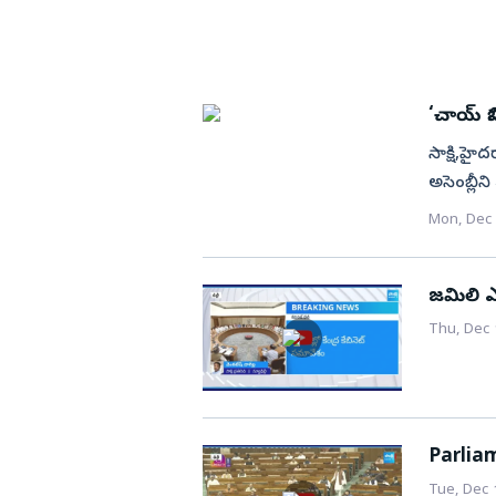
వంటివి జ
మరింత అభ
Rijiju (
ఉడికించిన
ప్రతిపక్ష
ఉపయోగించ
నివాసాలు కల్
ఆకుకూరలు ఆలో
పరివాహక 
‘చాయ్‌ బ
తీసుకోవడా
ఉక్కుపాద
ఉడికించి,
సాక్షి,హై
సూచనలు 
వంటకం తయ
అసెంబ్లీన
పరివాహక ప
అవసరమైన 
చేసింది. ఎన్ని ర
వరద ముంపు
Mon, Dec 
కాకుండా న
చేసినట్లు
ద్వారా నగ
తినడంలోన
వచ్చిన స
జరుగుతోం
ఆనందాన్ని
జమిలి ఎన
అండ్ చాయ
ప్రభుత్వ
సక్రమంగా
ఏమీ తెల్
Thu, Dec 
చిట్‌చాట
దినుసులుజ
నడుపుతార
నెలలో అన
శీతాకాలపు
లగచర్ల అం
ను ఆమోదిం
సుగంధ ద్
ప్రభుత్వా
మాట్లాడే ఛాన్స్ ఇవ్వాలని చైర
జీవక్రియన
చర్చకు ప
కాపాడుకోవా
Parliam
తగ్గించడంలోనూ సహాయపడతాయి. మ
కీలకం.కచ
సార్లు ఉరి
ప్రతిష్ట
అనకునేవార
Tue, Dec 