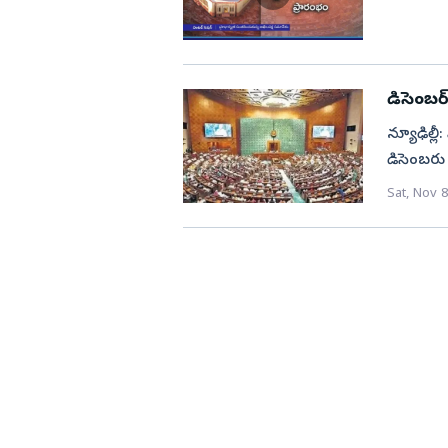
హోంమంత్రి ఇవ
తప్పనిసరి
వైపు కూడ
నిబంధన ఎ
విజయనగరం
తినేస్తుం
దారుణం 
విమర్శించ
ఈ సీజన్‌
పార్వతీపురం మన
వాడుతున్
ఓట్లపై ఎల
మనం అదుప
పశ్చిమ గోదావర
కొనసాగిస
ఆర్ఎస్ఎస్‌
లైఫ్‌స్టైల
బీఆర్‌ఎస్‌
చేస్తోంద
ఏలూరు
న్యూఢిల్ల
ప్రారంభం
పార్క్‌ వద్
గుప్పెట్లో
డిసెంబరు 19 వరకు నిర్వహించాలనే
అనిపిస్త
వైఎస్సార్
ఎమ్మెల్యే
ఆర్ఎస్ఎస
ద్రౌపది ము
రోజును ప
Sat, Nov 
అన్నమయ్య
పాయింట్‌ 
గాంధీ ఆర్ఎస్
తెలియజేస్తూ ‘భారత రాష్ట
కొద్దిగా అవ
బిల్లులను ప
వ్యక్తం చే
2025, డి
ఈ మిశ్రమ
ఎమ్మెల్య
అనవసరంగా 
పరిస్థిత
శక్తిమంత
ఇవ్వలేదని వాకౌట్‌ చేసిన బీఆర్‌ఎస్‌👉ప్రతిపక్ష నేతలు మాప
సమయంలో బ
ప్రభుత్వ
స్థిరంగ
చిమ్ముతున
చేసుకున్న
Presiden
ఎలా సేవిస్
ఫ్రంట్‌ అ
సమయంలో స
the prop
ఉపయోగించి ప్రయత
తీసుకొస్తాం
#Winter
వేయించిన 
నుంచి గౌరె
to 19th 
కాల్చిన బ
చిమ్ముతున
Parliame
స్నాక్స్
ఎస్టేట్‌ బ
constru