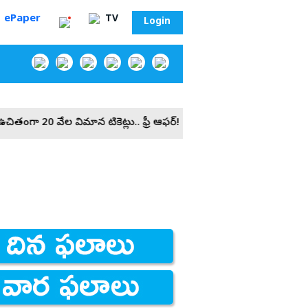
ePaper
TV
Login
వేల విమాన టికెట్లు.. ఫ్రీ ఆఫర్!
‌
సా?